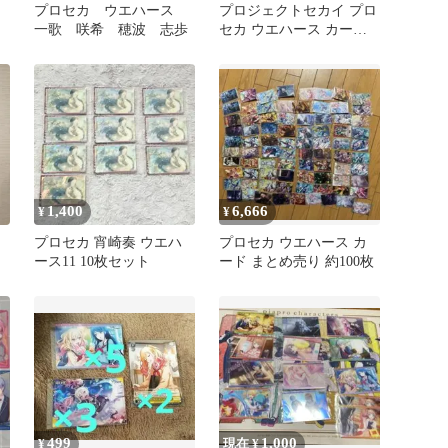
プロセカ ウエハース
プロジェクトセカイ プロ
一歌 咲希 穂波 志歩
セカ ウエハース カード
まとめ売り
1,400
6,666
¥
¥
プロセカ 宵崎奏 ウエハ
プロセカ ウエハース カ
ース11 10枚セット
ード まとめ売り 約100枚
499
1,000
¥
現在 ¥