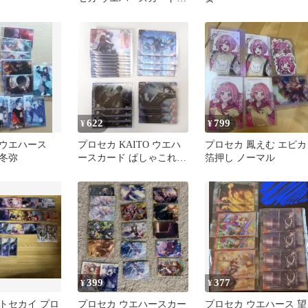
まとめ売り セット
622
799
¥
¥
 ウエハース
プロセカ KAITO ウエハ
プロセカ 鳳えむ エピカ
冬弥
ースカード ぱしゃこれ
箔押し ノーマル
まとめ売り
399
377
¥
¥
トセカイ プロ
プロセカ ウエハースカー
プロセカ ウエハース 望