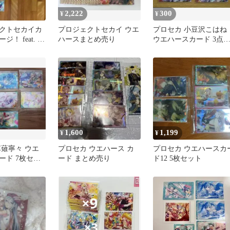
2,222
300
¥
¥
クトセカイカ
プロジェクトセカイ ウエ
プロセカ 小豆沢こはね
！ feat. 初
ハースまとめ売り
ウエハースカード 3点
タリックカー
ット
1,600
1,199
¥
¥
草薙寧々 ウエ
プロセカ ウエハース カ
プロセカ ウエハースカ
ード 7枚セッ
ード まとめ売り
ド12 5枚セット