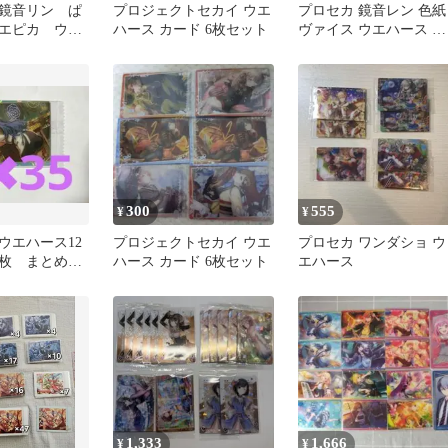
鏡音リン ぱ
プロジェクトセカイ ウエ
プロセカ 鏡音レン 色紙
エピカ ウエ
ハース カード 6枚セット
ヴァイス ウエハース エ
ド 購入特典
ピカ ポストカード
ド等
300
555
¥
¥
ウエハース12
プロジェクトセカイ ウエ
プロセカ ワンダショ ウ
5枚 まとめ売
ハース カード 6枚セット
エハース
1,333
1,666
¥
¥