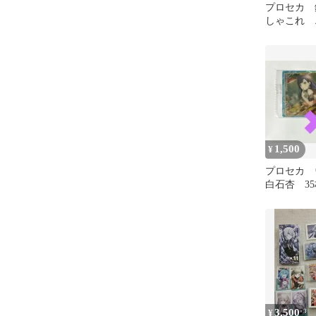
プロセカ 
しゃこれ 
ハースカー
ポストカー
1,500
¥
プロセカ 
白石杏 3
り
3,500
¥