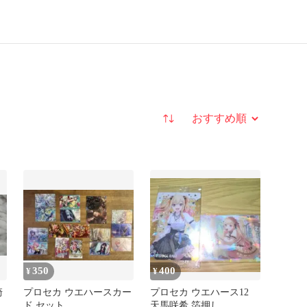
並び替え
350
400
¥
¥
崎
プロセカ ウエハースカー
プロセカ ウエハース12
ド セット
天馬咲希 箔押し