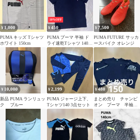
10%OFF
1,000
450
7,500
¥
¥
¥
PUMA キッズ Tシャツ
PUMA プーマ 半袖 ド
PUMA FUTURE サッカ
ホワイト 150cm
ライ速乾Tシャツ 140
ースパイク オレンジ
ネイビー 男の子 スポー
ツ
10,000
2,199
480
¥
¥
¥
新品 PUMA ランリュッ
PUMA ジャージ上下、
まとめ売り チャンピ
ク ブルー
Tシャツ140 3点セット
オン プーマ 半袖
シャツ 150