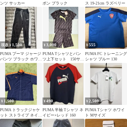
ンツ サッカー
ポン ブラック
ス 19-21cm ラズベリー
1,500
3,000
555
現在 ¥
¥
¥
PUMA プーマ ジャージ
PUMA Tシャツとパン
PUMA FC トレーニング
パンツ ブラック ホワイ
ツ上下セット 150サイ
シャツ ブルー 130
ト
ズ
1,500
490
2,500
¥
¥
¥
PUMA トラックジャケ
PUMA 半袖 Tシャツ ネ
PUMA Tシャツ ホワイ
ット ストライプ ネイビ
イビー×レッド 160
ト Mサイズ
ー オレンジ