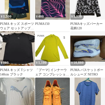
1,500
400
1,980
¥
¥
¥
PUMA キッズ スポーツ
PUMA150
PUMAキッズパーカー
ウェア セットアップ
花柄120
140cm 150cm
800
1,100
10,880
¥
¥
¥
PUMA キッズ Tシャツ
「プーマ] インナーウ
PUMA バスケットボー
140cm ブラック
ェア コンプレッション
ルシューズ NITRO
モックネック レディ
ース S