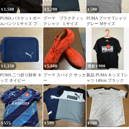
1,500
1,200
580
¥
¥
¥
PUMA バスケットボー
プーマ プラクティッ
PUMA プーマ Tシャツ
ルパンツ Lサイズ ブラ
クシャツ Lサイズ
グレー Mサイズ
ック
1,150
5,600
900
¥
¥
現在 ¥
PUMA 二つ折り財布 キ
プーマ スパイク サッカ
新品 PUMA キッズ Tシ
ッズ ネイビー
ー
ャツ 140cm ブラック
555
599
700
¥
¥
¥