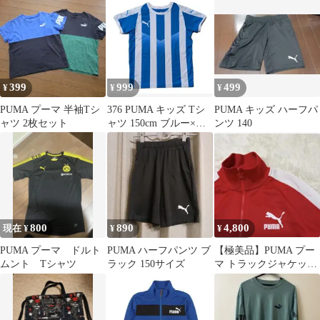
399
999
499
¥
¥
¥
PUMA プーマ 半袖Tシ
376 PUMA キッズ Tシ
PUMA キッズ ハーフパ
ャツ 2枚セット
ャツ 150cm ブルー×ホ
ンツ 140
ワイト サッカー
800
890
4,800
現在 ¥
¥
¥
PUMA プーマ ドルト
PUMA ハーフパンツ ブ
【極美品】PUMA プー
ムント Tシャツ
ラック 150サイズ
マ トラックジャケット
ジャージ T7 レッドBTS
着用