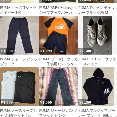
PUMA キッズ Tシャツ
PUMA BMW Motorsport
PUMA Tシャツ チェッ
ネイビー 160
ジップアップパーカー
カーフラッグ柄 M
ブラック M
1,800
1,299
1,500
¥
¥
¥
PUMA ジャージ パンツ
PUMA(プーマ) サッカ
PUMA FUTURE サッカ
ブラック
ー 子供用Tシャツ&パ
ー スパイク
ンツセット 140
1,580
1,500
1,200
¥
¥
¥
PUMA ノースリーブシ
PUMA ジャージ パンツ
PUMA フルジップパー
ャツ 2枚セット 130
ブラック ピンク
カー ブラック 160cm 綿