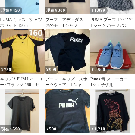
450
300
1,899
現在 ¥
現在 ¥
¥
PUMA キッズ Tシャツ
プーマ アディダス
PUMA プーマ 140 半袖
ホワイト 150cm
男の子 Tシャツ 半
Tシャツ ハーフパンツ
袖 スポーツブラン
総柄 吸汗速乾 ブラック
ド 2点セット
750
999
2,500
¥
¥
¥
キッズ＊PUMA イエロ
プーマ キッズ スポ
Puma 青 スニーカー
ー×ブラック 160 サッ
ーツウェア Tシャ
18cm 子供用
カー など
ツ ハーフパンツ
130cm
590
500
1,210
現在 ¥
¥
¥