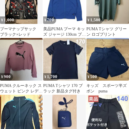
1,000
700
1,500
¥
¥
¥
プーマナップサック
美品PUMA プーマ キッ
PUMA Tシャツ グリー
ブラック×レッド
ズ ジャージ 130cm ブル
ン ロゴプリント
ー トラックジャケッ
ト青
900
1,700
500
¥
¥
¥
PUMA クルーネック ス
PUMA Tシャツ 170 ブ
キッズ スポーツ半ズ
ウェット ピンク レディ
ラック 新品タグ付き
ボン puma
ース