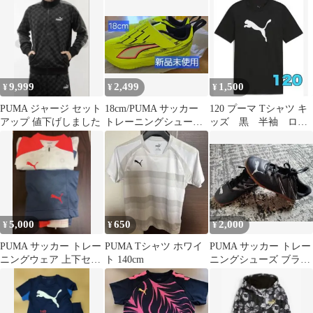
9,999
2,499
1,500
¥
¥
¥
PUMA ジャージ セット
18cm/PUMA サッカー
120 プーマ Tシャツ キ
アップ 値下げしました
トレーニングシューズ
ッズ 黒 半袖 ロ
ネオンイエロー
ゴ スポーツ ブラッ
ク
5,000
650
2,000
¥
¥
¥
PUMA サッカー トレー
PUMA Tシャツ ホワイ
PUMA サッカー トレー
ニングウェア 上下セッ
ト 140cm
ニングシューズ ブラッ
ト
ク