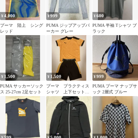
4,000
999
600
¥
¥
¥
プーマ 陸上 シング
PUMA ジップアップパ
PUMA 半袖 Tシャツ ブ
レッド
ーカー グレー
ラック
1,500
1,500
999
¥
¥
¥
PUMA サッカーソック
プーマ プラクティス
PUMA プーマ ナップサ
ス 25-27cm 2足セット
シャツ 上下セット
ック 2層式 ブルー
サッカー 上150 下140
599
5,000
1,000
¥
¥
¥