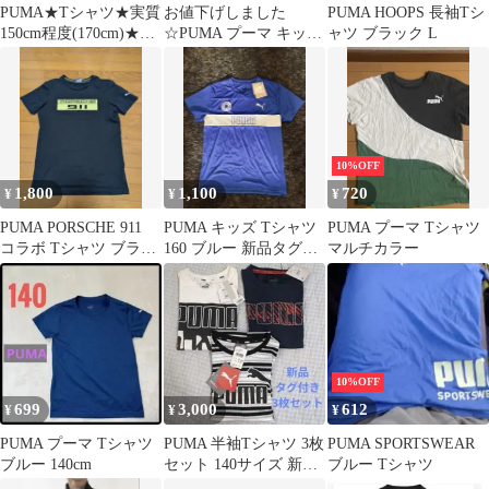
PUMA★Tシャツ★実質
お値下げしました
PUMA HOOPS 長袖Tシ
150cm程度(170cm)★グ
☆PUMA プーマ キッズ
ャツ ブラック L
レー
Tシャツ ブラック 150
10%OFF
1,800
1,100
720
¥
¥
¥
PUMA PORSCHE 911
PUMA キッズ Tシャツ
PUMA プーマ Tシャツ
コラボ Tシャツ ブラッ
160 ブルー 新品タグ付
マルチカラー
ク
き
10%OFF
699
3,000
612
¥
¥
¥
PUMA プーマ Tシャツ
PUMA 半袖Tシャツ 3枚
PUMA SPORTSWEAR
ブルー 140cm
セット 140サイズ 新品
ブルー Tシャツ
タグ付き