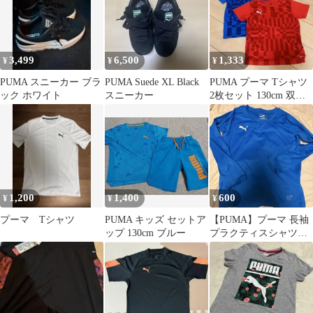
3,499
6,500
1,333
¥
¥
¥
PUMA スニーカー ブラ
PUMA Suede XL Black
PUMA プーマ Tシャツ
ック ホワイト
スニーカー
2枚セット 130cm 双
子 サッカー
1,200
1,400
600
¥
¥
¥
プーマ Tシャツ
PUMA キッズ セットア
【PUMA】プーマ 長袖
ップ 130cm ブルー
プラクティスシャツ
130cm ブルー