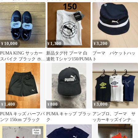
100%
10,000
1,300
3,200
¥
¥
¥
PUMA KING サッカー
新品タグ付 プーマ 白
プーマ バケットハッ
スパイク ブラック ホワ
速乾 Tシャツ150/PUMA
ト
イト
1,400
800
3,000
¥
¥
¥
PUMA キッズ ハーフパ
PUMA キャップ ブラッ
アンブロ、プーマ サ
ンツ 150cm ブラック
ク
ッカーキッズインナー3
枚セット