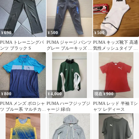
690
500
500
¥
¥
¥
PUMA トレーニングパ
PUMA ジャージ パンツ
PUMA キッズ靴下 高通
ンツ ブラック S
グレー ブルーキッズ サ
気性メッシュタイプ ホ
イズ
ワイト
800
4,000
900
¥
¥
現在 ¥
PUMA メンズ ポロシャ
PUMA ハーフジップジ
PUMA レッド 半袖 Tシ
ツ ブルー系 マルチカラ
ャージ 緑/白
ャツ レディース
ー L