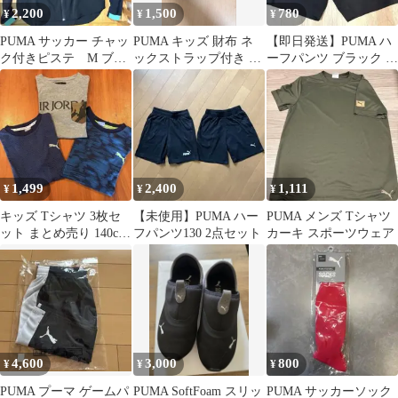
2,200
1,500
780
¥
¥
¥
PUMA サッカー チャッ
PUMA キッズ 財布 ネ
【即日発送】PUMA ハ
ク付きピステ M ブラ
ックストラップ付き ネ
ーフパンツ ブラック ス
ック×ブルー
イビー
ポーツウェア 140
1,499
2,400
1,111
¥
¥
¥
キッズ Tシャツ 3枚セ
【未使用】PUMA ハー
PUMA メンズ Tシャツ
ット まとめ売り 140cm
フパンツ130 2点セット
カーキ スポーツウェア
PUMA NIKE
4,600
3,000
800
¥
¥
¥
PUMA プーマ ゲームパ
PUMA SoftFoam スリッ
PUMA サッカーソック