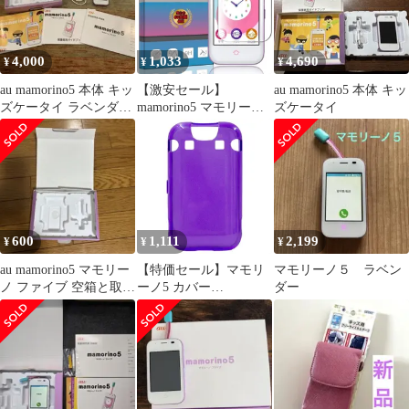
耐衝撃 ジュニア キッズ
ルム(2枚入り)】 マモリ
FJ6556(ブラック) ジェ
ーノ5 強化ガラス 液晶
リーケース TPUケース
まもりーの5 保護フィ
4,000
1,033
4,690
¥
¥
¥
mamorino5 マモリーノ5
ルム ケース 3
au mamorino5 本体 キッ
【激安セール】
au mamorino5 本体 キッ
ズケータイ ラベンダー
mamorino5 マモリーノ5
ズケータイ
付属品あり
KYF40 ガラスフィルム
強化ガラス 液晶保護フ
ィルム mamorino5 フィ
ルム 厚さ0.33㎜ 硬度9H
気泡ゼロ ガラス飛散防
止 指紋防止高精細 表裏
面保護 透明 PCduoduo
600
1,111
2,199
¥
¥
¥
au mamorino5 マモリー
【特価セール】マモリ
マモリーノ５ ラベン
ノ ファイブ 空箱と取扱
ーノ5 カバー
ダー
説明書
mamorino5 TPUケース
ジェリーケース キッズ
ジュニア 耐衝撃 ソフト
カバー まもりーの 5 フ
ァイブ キッズケータイ
ジュニアケータイ ソフ
トケース 子供用スマホ