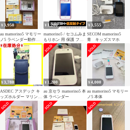
3,950
1,200
3,555
¥
¥
¥
au mamorino5 マモリー
mamorino5 / セコムみま
SECOM mamorino5
ノ5 ラベンダー動作確
もりホン 用 保護 フィ
青 キッズスマホ
認済み
ルム OverLay 9H Plus
for mamorino5 / セコム
みまもりホン 低反射 高
硬度 映りこみを低減
3,780
1,200
4,000
¥
¥
¥
ASDEC アスデック キ
au 京セラ mamorino5 本
au mamorino5 マモリー
ッズホルダー マリンブ
体 ラベンダー
ノ5 本体
ルー カラビナ付き 子供
ランドセル ポーチ ケー
ス 学習かばん 小学
生/SH-KM5MB 1211