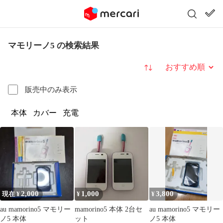
マモリーノ5 の検索結果
並び替え
販売中のみ表示
本体
カバー
充電
2,000
1,000
3,800
現在 ¥
¥
¥
au mamorino5 マモリー
mamorino5 本体 2台セ
au mamorino5 マモリー
ノ5 本体
ット
ノ5 本体