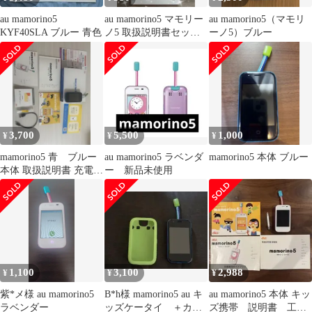
au mamorino5
au mamorino5 マモリー
au mamorino5（マモリ
KYF40SLA ブルー 青色
ノ5 取扱説明書セッ
ーノ5）ブルー
ト 工具付き
3,700
5,500
1,000
¥
¥
¥
mamorino5 青 ブルー
au mamorino5 ラベンダ
mamorino5 本体 ブルー
本体 取扱説明書 充電ケ
ー 新品未使用
ーブル付き
1,100
3,100
2,988
¥
¥
¥
紫*メ様 au mamorino5
B*h様 mamorino5 au キ
au mamorino5 本体 キッ
ラベンダー
ッズケータイ ＋カバ
ズ携帯 説明書 工具