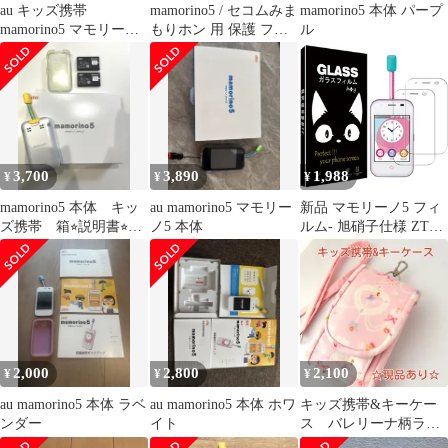
au キッズ携帯
mamorino5 / セコムみま
mamorino5 本体 パープ
mamorino5 マモリーノ5
もりホン 用 保護 フィ
ル
ホワイト
ルム OverLay 9H
Brilliant for mamorino5 /
セコムみまもりホン 9H
9H高硬度 高光沢タイプ
3,700
3,890
1,988
¥
¥
¥
mamorino5 本体 キッ
au mamorino5 マモリー
新品 マモリーノ5 フィ
ズ携帯 箱⭐︎説明書⭐︎バ
ノ5 本体
ルム- 旭硝子仕様 ZTE
ッテリー2個⭐︎透明ケー
mamorino 5 ガラスフィ
ス付き
ルム 2枚 KYF40
mamorino5 強化ガラス
保護フィルム
mamorino5 液晶保護フ
ィルム用 の 硬度9H 高
透過率 耐衝撃 飛散防止
2,000
2,800
2,100
¥
¥
¥
傷防止 耐指紋 気泡ゼ
au mamorino5 本体 ラベ
au mamorino5 本体 ホワ
キッズ携帯&キーケー
ンダー
イト
ス バレリーナ柄ラミ
ネート