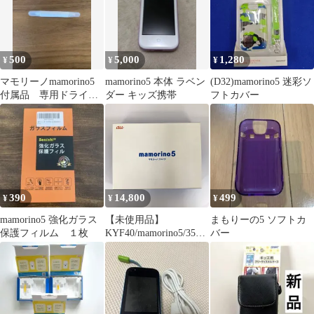
500
5,000
1,280
¥
¥
¥
マモリーノmamorino5
mamorino5 本体 ラベン
(D32)mamorino5 迷彩ソ
付属品 専用ドライバ
ダー キッズ携帯
フトカバー
ー
390
14,800
499
¥
¥
¥
mamorino5 強化ガラス
【未使用品】
まもりーの5 ソフトカ
保護フィルム １枚
KYF40/mamorino5/3520
バー
78104351374