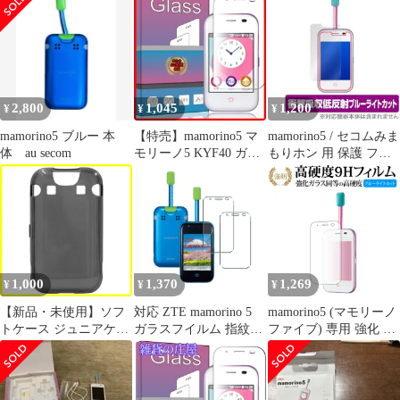
ス フィルム +
ミネートキッズ携帯
Mamorino5 KYF40 ケー
ス カバー + ネックスト
ラップ付】 液晶保護 フ
ィルム 硬度9H 日本製
素材旭硝子製 耐衝撃 +
2,800
1,045
1,200
¥
¥
¥
カバー TPU 0
mamorino5 ブルー 本
【特売】mamorino5 マ
mamorino5 / セコムみま
体 au secom
モリーノ5 KYF40 ガラ
もりホン 用 保護 フィ
スフィルム 強化ガラス
ルム OverLay Absorber
液晶保護フィルム
for mamorino5 / セコム
mamorino5 フィルム 厚
みまもりホン 衝撃吸収
さ0.33㎜ 硬度9H 気泡ゼ
低反射 ブルーライトカ
ロ ガラス飛散防止 指紋
ット アブソーバー
防止高精細 表裏面保護
透明 PCduoduo
1,000
1,370
1,269
¥
¥
¥
【新品・未使用】ソフ
対応 ZTE mamorino 5
mamorino5 (マモリーノ
トケース ジュニアケー
ガラスフイルム 指紋認
ファイブ) 専用 強化 ガ
タイ キッズケータイ 子
証対応 【2+2枚セット
ラスフィルム と 同等の
供用スマホ ファイブ 5
日本製素材 - 高 品質 】
高硬度9H ブルーライト
まもりーの カバー キッ
【 mamorino5 フイルム
カット 光沢タイプ 改訂
ズスマホ カバー ソフト
(2枚入り)➕ カメラフィ
版 液晶保護フィルム