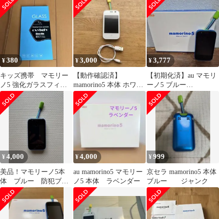
380
3,000
3,777
¥
¥
¥
キッズ携帯 マモリー
【動作確認済】
【初期化済】au マモリ
ノ5 強化ガラスフィル
mamorino5 本体 ホワイ
ーノ5 ブルー
ム1枚
ト 充電ケーブル付き
KYF40SLA
4,000
4,000
999
¥
¥
¥
美品！マモリーノ5本
au mamorino5 マモリー
京セラ mamorino5 本体
体 ブルー 防犯ブザ
ノ5 本体 ラベンダー
ブルー ジャンク
ー付き