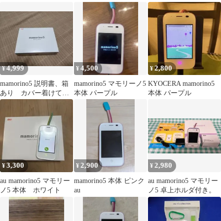
4,999
4,500
2,800
¥
¥
¥
mamorino5 説明書、箱
mamorino5 マモリーノ5
KYOCERA mamorino5
あり カバー着けて使
本体 パープル
本体 パープル
用してました
3,300
2,900
2,980
¥
¥
¥
au mamorino5 マモリー
mamorino5 本体 ピンク
au mamorino5 マモリー
ノ5 本体 ホワイト
au
ノ5 卓上ホルダ付き。