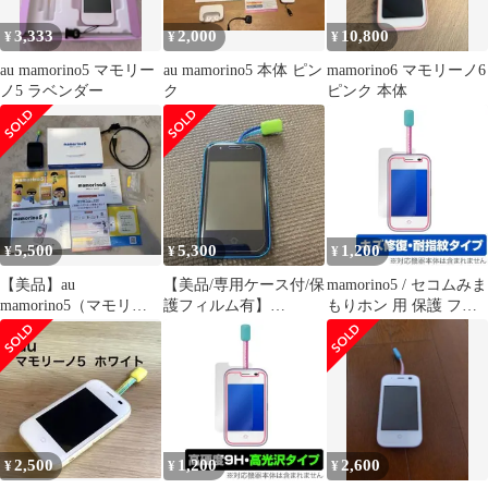
3,333
2,000
10,800
¥
¥
¥
au mamorino5 マモリー
au mamorino5 本体 ピン
mamorino6 マモリーノ6
ノ5 ラベンダー
ク
ピンク 本体
5,500
5,300
1,200
¥
¥
¥
【美品】au
【美品/専用ケース付/保
mamorino5 / セコムみま
mamorino5（マモリー
護フィルム有】
もりホン 用 保護 フィ
ノ）箱付き（ブルー）
mamorino5 ブルー
ルム OverLay Magic for
+充電器付き
KYOCERA
mamorino5 / セコムみま
もりホン キズ修復 防指
紋 コーティング
2,500
1,200
2,600
¥
¥
¥