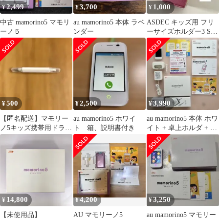
2,499
3,700
1,000
¥
¥
¥
キッズスマホ FJ6556(パ
ープル)
中古 mamorino5 マモリ
au mamorino5 本体 ラベ
ASDEC キッズ用 フリ
ーノ５
ンダー
ーサイズホルダー3 SH-
KM3SSストロベリーソ
ーダ
500
2,500
3,990
¥
¥
¥
【匿名配送】マモリー
au mamorino5 ホワイ
au mamorino5 本体 ホワ
ノ5キッズ携帯用ドライ
ト 箱、説明書付き
イト + 卓上ホルダ + 共
バー
通ACアダプタ
14,800
4,200
3,250
¥
¥
¥
【未使用品】
AU マモリーノ5
au mamorino5 マモリー