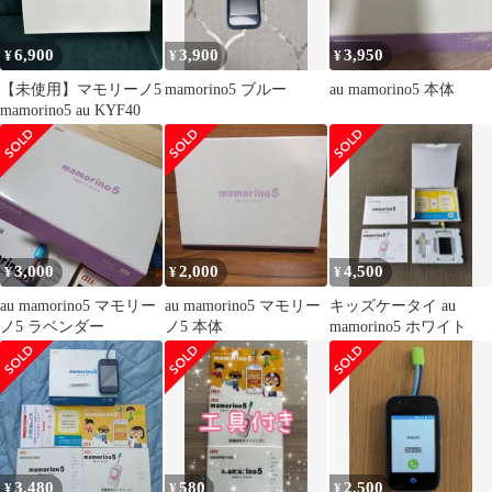
ム 超薄型 ガラス 液晶
強化ガラス ガラスフィ
6,900
3,900
3,950
¥
¥
¥
ルム
【未使用】マモリーノ5
mamorino5 ブルー
au mamorino5 本体
mamorino5 au KYF40
3,000
2,000
4,500
¥
¥
¥
au mamorino5 マモリー
au mamorino5 マモリー
キッズケータイ au
ノ5 ラベンダー
ノ5 本体
mamorino5 ホワイト
3,480
580
2,500
¥
¥
¥