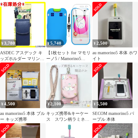
ー
付き
3,780
5,740
2,500
¥
¥
¥
ASDEC アスデック キ
【1枚セット for マモリ
au mamorino5 本体 ホワ
ッズホルダー マリンブ
ーノ5 / Mamorino5
イト
ルー カラビナ付き 子供
KYF40 ガラス フィルム
ランドセル ポーチ ケー
+ Mamorino5 KYF40 ケ
ス 学習かばん 小学
ース カバー + ネックス
生/SH-KM5MB 1211
トラップ付】 液晶保護
フィルム 硬度9H
4,500
2,100
5,500
¥
¥
¥
au mamorino5 本体 ブル
キッズ携帯&キーケー
SECOM mamorino5 パ
ー キッズ携帯
ス スワン柄ラミネー
ープル 本体
ト