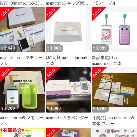
KYF40/mamorino5/3520
mamorino5 キッズ携
ノ5 パープル
78102256260
帯 ラベンダー
2,440
3,000
3,999
¥
¥
¥
mamorino5 マモリー
ゆ*ん様 au mamorino5
新品未使用 au
ノ５
本体
mamorino5 本体
1,700
4,000
4,900
¥
¥
¥
au mamorino5 マモリー
mamorino5 ラベンダー
【美品】au mamorino5
ノ5
本体 ブルー