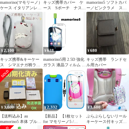
mamorino(マモリーノ）
キッズ携帯カバー ケ
mamorino5 ソフトカバ
ケース イタリアンレザ
ース Sポーチ ナスカ
ー／ピンクラメ スト
ー選べる10色
ン型 2
ラップ、カラビナ付き
2,100
638
680
¥
¥
¥
キッズ携帯&キーケー
mamorino5用 2.5D 強化
キッズ携帯 ランドセ
ス シマエナガ柄ラミ
ガラス 液晶フィルム 高
ル用カバー
ネート
透過性 耐衝撃 硬度9H
指紋 汚れ付着防止 飛散
防止 ラウンドエッジ加
工 気泡ゼロ (クリア、
ブルーライトカット)2
色選択
3,600
2,332
3,600
¥
¥
¥
【送料込み】au
【新品】 【1枚セット
ぶらぶらしないリール
mamorino5 本体 ブルー
for マモリーノ5 /
キーケース付キッズケ
京セラ
Mamorino5 KYF40 ガラ
ータイケース紫小花ラ