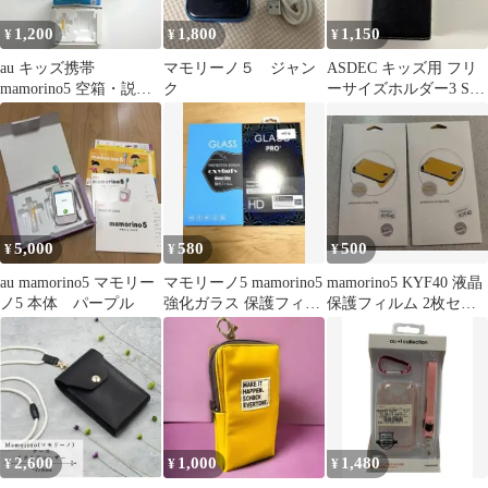
1,200
1,800
1,150
¥
¥
¥
au キッズ携帯
マモリーノ５ ジャン
ASDEC キッズ用 フリ
mamorino5 空箱・説明
ク
ーサイズホルダー3 SH-
書・工具 3セット まと
KM3BK ビターブラッ
め売り
ク
5,000
580
500
¥
¥
¥
au mamorino5 マモリー
マモリーノ5 mamorino5
mamorino5 KYF40 液晶
ノ5 本体 パープル
強化ガラス 保護フィル
保護フィルム 2枚セッ
ム 2枚セット
ト
2,600
1,000
1,480
¥
¥
¥