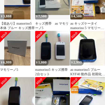
3,888
7,500
4,500
¥
¥
¥
【箱あり】mamorino5
キッズ携帯 au マモリ
au キッズケータイ
本体 ブルー キッズ携帯
ーノ5
mamorino 5 マモリーノ
5 ブルー 充電器付き
6,999
1,000
2,999
¥
¥
¥
マモリーノ5
mamorino5 キッズ携帯
au mamorino5 ブルー
2台セット
KYF40 動作品 初期化済
ケース付