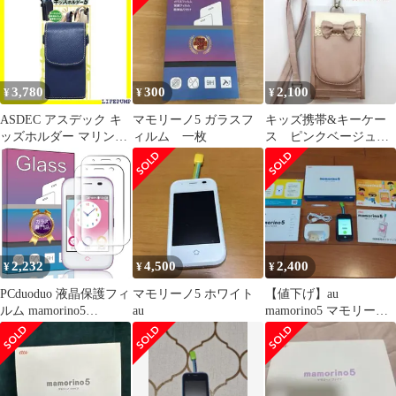
3,780
300
2,100
¥
¥
¥
ASDEC アスデック キ
マモリーノ5 ガラスフ
キッズ携帯&キーケー
ッズホルダー マリンブ
ィルム 一枚
ス ピンクベージュラ
ルー カラビナ付き 子供
ミネート
ランドセル ポーチ ケー
ス 学習かばん 小学
生/SH-KM5MB 1211
2,232
4,500
2,400
¥
¥
¥
PCduoduo 液晶保護フィ
マモリーノ5 ホワイト
【値下げ】au
ルム mamorino5
au
mamorino5 マモリーノ5
mamorino5 飛散防止 硬
ブルー 本体と専用卓上
度9H 高透過率 日本旭
ホルダ
硝子素材AGC KYF40
KYF40 マモリーノ5 マ
モリーノ5 保護フィル