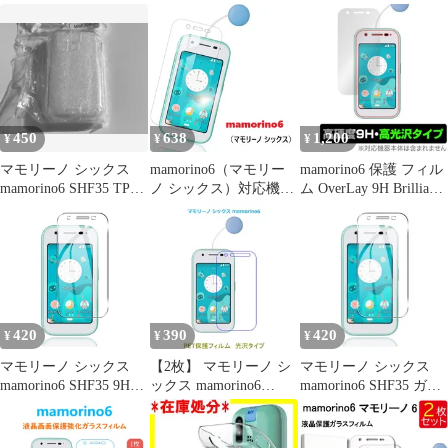
ケース ソフトケース カ
ーノ シックス 保護ケー
撃 上質 TPU ソフト 透
バー 保護 スマホ tpuケ
ス スマホケース TPU
明 クリア ケース A206
ース 透明 クリア キッ
スマホカバー 携帯電話
ズ 学校 小学校 子ども
ケース 衝撃吸収 擦り傷
こども マモリーノ シッ
防止 耐衝撃 薄型 軽量
クス mamorino 6 au
ソフトケース クリア 滑
mamorino6ケース
り止め プラスチック マ
450
638
1,200
¥
¥
¥
イクロドット加工 黄変
防止
マモリーノ シックス
mamorino6（マモリー
mamorino6 保護 フィル
mamorino6 SHF35 TPU
ノ シックス）対応機種
ム OverLay 9H Brilliant
ケース A206
2.5D 強化ガラス 液晶フ
for au キッズ向けケー
ィルム 高透過性 耐衝撃
タイ マモリーノ シック
硬度9H 指紋 汚れ付着
ス 9H 高硬度 透明 高光
防止 飛散防止 ラウンド
沢
エッジ加工 気泡ゼロ
(クリア、ブルーライト
カット)2色選択
420
390
420
¥
¥
¥
マモリーノ シックス
【2枚】 マモリーノ シ
マモリーノ シックス
mamorino6 SHF35 9H
ックス mamorino6
mamorino6 SHF35 ガラ
0.26mm 強化ガラス 液
SHF35 【PET素材】 液
ス保護フィルムL178
晶保護フィルム 2.5D
晶保護フィルム 高光沢
L178
クリア F138