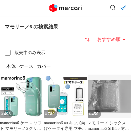
マモリーノ6 の検索結果
並び替え
販売中のみ表示
本体
ケース
カバー
498
780
450
¥
¥
¥
mamorino6 ケース ソフ
mamorino6 au キッズ向
マモリーノ シックス
ト マモリーノ6 クリア
けケータイ専用 マモリ
mamorino6 SHF35 耐衝