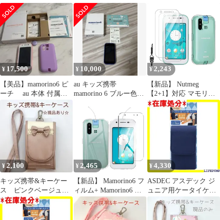
ノ6 本体
取扱説明書付き
スマホケース マモリー
ノ6 用の カバー TPU 超
薄型 全面保護 ケース
ソフト ケース クリア
シリコン 透明 クリア
ケース 耐衝撃 TPU ケ
ース 擦り傷防止なじむ
17,500
10,000
2,243
¥
¥
¥
柔らかい手触り 837
【美品】mamorino6 ピ
au キッズ携帯
【新品】 Nutmeg
ーチ au 本体 付属品
mamorino 6 ブルー色
【2+1】対応 マモリー
完備 フィルム付 ピン
(SHF35＆シャープ製)
ノ6 / mamorino6 ガラス
ク
フィルム + mamorino6
SHF35 ケース クリア
カバー TPU素材 全透明
傷つけ防止 柔らかい手
触り 落下防止 耐衝撃
マモリーノ6 保護フィ
2,100
2,465
4,330
¥
¥
¥
ルム 硬度9H 1
キッズ携帯&キーケー
【新品】 Mamorino6 フ
ASDEC アスデック ジ
ス ピンクベージュラ
ィルム+ Mamorino6 ケ
ュニア用ケータイケー
ミネート
ース【日本製-硬度9H】
ス キーケース付 スマー
マモリーノ6 保護フィ
トネイビー カラビナ付
ルム 耐指紋 撥油性 反
き 子供 ランドセル ポ