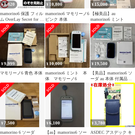
1,820
10,800
15,000
¥
¥
¥
mamorino6 保護 フィル
mamorino6 マモリーノ6
【極美品】au
ム OverLay Secret for au
ピンク 本体
mamorino6 ミント
キッズ向けケータイ マ
モリーノ シックス 液晶
保護 プライバシーフィ
ルター 覗き見防止
9,999
10,000
19,500
¥
¥
¥
マモリーノ6 青色 本体
mamorino6 ミント 本
【美品】mamorino6 ソ
体 マモリーノ6
ーダ au 本体 付属品完
備 フィルム付
7,500
6,100
3,780
¥
¥
¥
mamorino 6 ソーダ
【au】mamorino6 ソー
ASDEC アスデック キ