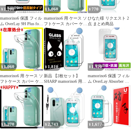
1,200
1,060
770
¥
¥
¥
mamorino6 保護 フィル
mamorino6 用 ケース ソ
ひなた様 リクエスト 2
ム OverLay 9H Plus for
フトケース カバー ケー
点 まとめ商品
au キッズ向けケータイ
ス 薄型 軽量 耐衝撃 衝
マモリーノ シックス
撃なじむ シリコン TPU
9H 高硬度 反射防止
透明 携帯カバ－ ワイヤ
レス充電用 無地 シンプ
ル 全面 クリア マイク
ロドット加工 キッズフ
ォン マモリーノ6 用 互
1,060
1,810
1,320
¥
¥
¥
換性あり 1361
mamorino6 用 ケース ソ
新品 【2枚セット】
mamorino6 保護 フィル
フトケース カバー ケー
SHARP mamorino6 用の
ム OverLay Absorber 高
ス 薄型 軽量 耐衝撃 衝
フィルム【Huy】
光沢 for au キッズ向け
撃なじむ シリコン TPU
mamorino6 用の 液晶保
ケータイ マモリーノ シ
透明 携帯カバ－ ワイヤ
護フィルム 旭硝子素材
ックス 衝撃吸収 高光沢
レス充電用 無地 シンプ
採用 強化ガラス フィル
アブソーバー 抗菌
ル 全面 クリア マイク
ム 硬度9H 超薄 2.5D 耐
ロドット加工 キッズフ
衝撃 撥油性 超耐久 耐
ォン マモリーノ6 用 互
指紋 飛散防止処理 マモ
1,270
2,743
1,677
¥
¥
¥
換性あり 1361
リーノ6 用の ガラスフ