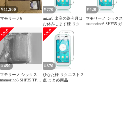
11,900
770
420
¥
¥
¥
マモリーノ6
mizu☾出産の為今月は
マモリーノ シックス
お休みします様 リクエ
mamorino6 SHF35 ガラ
スト 2点 まとめ商品
ス保護フィルムL178
450
870
¥
¥
マモリーノ シックス
ひなた様 リクエスト 2
mamorino6 SHF35 TPU
点 まとめ商品
ケース A206