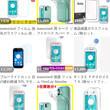
650
1,060
698
¥
¥
¥
mamorino6 フィルム 強
mamorino6 用 ケース ソ
液晶保護ガラスフィル
化ガラスフィルム 自動
フトケース カバー ケー
ム 2枚セット
吸着 マモリーノ シック
ス 薄型 軽量 耐衝撃 衝
mamorino6 マモリーノ6
ス 液晶 画面 保護 ガラ
撃なじむ シリコン TPU
保護フィルム ガラスフ
スフィルム シート シー
透明 携帯カバ－ ワイヤ
ィルム フィルム 強化ガ
ル スクリーン プロテク
レス充電用 無地 シンプ
ラス 液晶保護 飛散防止
ター 2.5Dラウンドエッ
ル 全面 クリア マイク
指紋防止 硬度9H
ジ加工 貼り付け簡単 貼
ロドット加工 キッズフ
り直し可能
ォン マモリーノ6 用 互
2,197
1,200
1,080
¥
¥
¥
換性あり 1361
ブルーライトカット 目
mamorino6 保護 フィル
ＲＩＳＥ ＰＲＯＤＵＣ
の疲れ軽減 93% マモリ
ム OverLay Absorber 低
ＴＳ 2枚セットフィル
ーノ6 mamorino6 SHF35
反射 for au キッズ向け
ム mamorino6 マモリー
用 ガラスフィルム 日本
ケータイ マモリーノ シ
ノ シックス対応 ガラス
製硝子採用 強化 ガラス
ックス 衝撃吸収 反射防
フィルム 保護フィルム
液晶画面 保護フィルム
止 アブソーバー 抗菌
強化 高透過 高光沢 日
【2枚セット】
本製 旭硝子 硬度10H
2.5Dラウンドエッジ