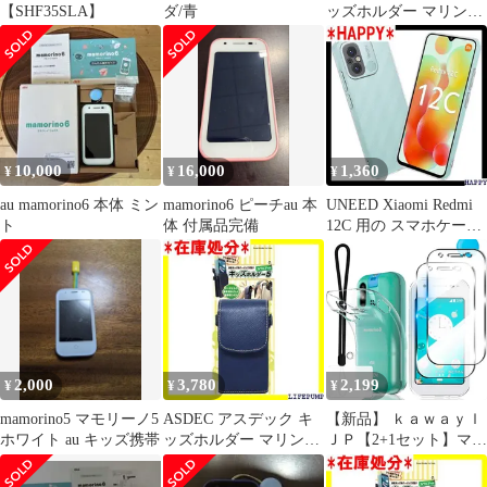
【SHF35SLA】
ダ/青
ッズホルダー マリンブ
ルー カラビナ付き 子供
ランドセル ポーチ ケー
ス 学習かばん 小学
生/SH-KM5MB 1211
10,000
16,000
1,360
¥
¥
¥
au mamorino6 本体 ミン
mamorino6 ピーチau 本
UNEED Xiaomi Redmi
ト
体 付属品完備
12C 用の スマホケース
Redmi12C 用の カバー
TPU 超薄型 全面保護
ケース ソフト ケース
クリア シリコン 透明
クリア ケース 耐衝撃
TPU ケース 擦り傷防止
なじむ柔らかい手触り
2,000
3,780
2,199
¥
¥
¥
857
mamorino5 マモリーノ5
ASDEC アスデック キ
【新品】 ｋａｗａｙｌ
ホワイト au キッズ携帯
ッズホルダー マリンブ
ＪＰ【2+1セット】マモ
ルー カラビナ付き 子供
リーノ6 / mamorino6
ランドセル ポーチ ケー
SHF35 ガラスフィルム