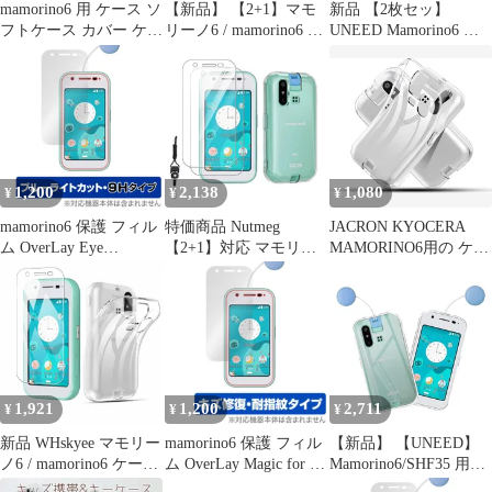
ィ
mamorino6 用 ケース ソ
【新品】 【2+1】マモ
新品 【2枚セッ】
フトケース カバー ケー
リーノ6 / mamorino6 用
UNEED Mamorino6 用
ス 薄型 軽量 耐衝撃 衝
の ガラスフィルム + ケ
のフィルム マモリーノ
撃なじむ シリコン TPU
ース クリア【日本旭硝
6/SHF35 用の ガラスフ
透明 携帯カバ－ ワイヤ
子素材採用】
ィルム 強化液晶保護フ
レス充電用 無地 シンプ
mamorino6 SHF35 用の
ィルム ワンタッチ貼付
ル 全面 クリア マイク
フィルム 強化ガラス 保
け/気泡ゼロ/ケースと干
ロドット加工 キッズフ
護フィルム 硬度9H 強
渉せず/硬度9H/飛散防
ォン マモリーノ6 用 互
化ガラス +カバー 透明
止/指紋防止
1,200
2,138
1,080
¥
¥
¥
換性あり 1386
耐衝撃 薄型 軽量 擦り
傷 0
mamorino6 保護 フィル
特価商品 Nutmeg
JACRON KYOCERA
ム OverLay Eye
【2+1】対応 マモリー
MAMORINO6用の ケー
Protector 9H for au キッ
ノ6 / mamorino6 ガラス
ス クリア / マモリーノ
ズ向けケータイ マモリ
フィルム + mamorino6
6 カバー TPU 高透過率
ーノ シックス 液晶保護
SHF35 ケース クリア
耐衝撃 薄型 軽量型 黄
高硬度 ブルーライトカ
カバー TPU素材 全透明
ばみ防止 指紋防止 TPU
ット
傷つけ防止 柔らかい手
素材を採用して 透明
触り 落下防止 耐衝撃
(OQW-HY-725)
マモリーノ6 保護フィ
1,921
1,200
2,711
¥
¥
¥
ルム 硬度9H 気
新品 WHskyee マモリー
mamorino6 保護 フィル
【新品】 【UNEED】
ノ6 / mamorino6 ケース
ム OverLay Magic for au
Mamorino6/SHF35 用の
+ ガラスフィルム
キッズ向けケータイ マ
スマホケース マモリー