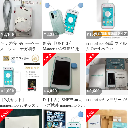
mamorino6 SHF35 クリ
モリーノ シックス 液晶
ノ6 用の カバー TPU 超
ア カバー TPU ソフト
保護 傷修復 耐指紋 指
薄型 全面保護 ケース
ケース 人気 保護カバー
紋防止 コーティング
ソフト ケース クリア
(全透明) 高透過率 薄と
シリコン 透明 クリア
軽い量【米軍MIL規格
ケース 耐衝撃 TPU ケ
耐衝撃 落下防止 傷防止
ース 擦り傷防止吸収柔
2,100
2,254
1,375
¥
¥
¥
汚れ防止
らかい手触り 1
キッズ携帯&キーケー
新品 【UNEED】
mamorino6 保護 フィル
ス シマエナガ柄ラミ
Mamorino6/SHF35 用の
ム OverLay Plus
ネート
スマホケース マモリー
Premium au キッズ向け
ノ6 用の カバー TPU 超
ケータイ マモリーノ シ
薄型 全面保護 ケース
ックス アンチグレア 反
ソフト ケース クリア
射防止 高透過 指紋防止
シリコン 透明 クリア
ケース 耐衝撃 TPU ケ
ース 擦り傷防止吸収柔
1,000
4,800
5,600
¥
¥
¥
らかい手触り
【2枚セット】
D【中古】SHF35 au キ
mamorino6 マモリーノ6
mamorino6 auキッズ向
ッズ携帯 mamorino 6 ブ
けケータイ専用 マモリ
ルー色
ーノ シックス 強化ガラ
ス保護フィルム 2.5D 液
晶保護ガラスシート ガ