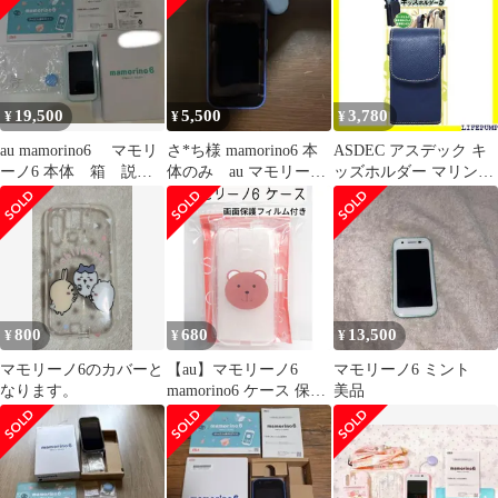
ス 学習かばん 小学
2枚 + ケース カバー
生/SH-KM5MB 1211
mamorino6 フィルム
【日本旭硝子素材採
用】強化ガラス 保護フ
ィルム 耐衝撃 高透過率
19,500
5,500
3,780
¥
¥
¥
気泡 飛散防止 撥水撥油
TP
au mamorino6 マモリ
さ*ち様 mamorino6 本
ASDEC アスデック キ
ーノ6 本体 箱 説明
体のみ au マモリーノ
ッズホルダー マリンブ
書 付属品あり
6
ルー カラビナ付き 子供
ランドセル ポーチ ケー
ス 学習かばん 小学
生/SH-KM5MB 1211
800
680
13,500
¥
¥
¥
マモリーノ6のカバーと
【au】マモリーノ6
マモリーノ6 ミント
なります。
mamorino6 ケース 保護
美品
フィルム付き ガラスフ
ィルム 強化ガラス カバ
ー キッズケータイ スマ
ホ アクセサリー クマ
くま かわいい クリアカ