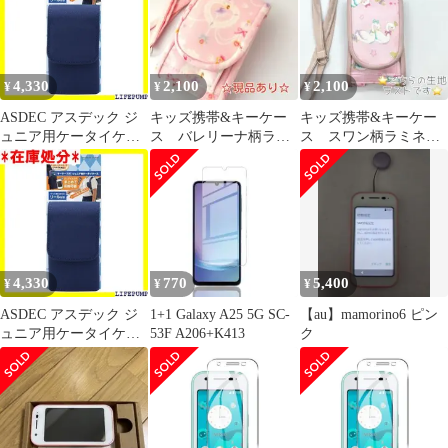
射低減 飛散防止処理
ーチ ケース 学習かばん
Mamorino6 SHF35 用の
小学生/SH-JC01NV
ケース 耐衝撃薄型カバ
3274
ー 滑り止め 着脱簡単
4,330
2,100
2,100
¥
¥
¥
（1枚ガラスフィル 0
ASDEC アスデック ジ
キッズ携帯&キーケー
キッズ携帯&キーケー
ュニア用ケータイケー
ス バレリーナ柄ラミ
ス スワン柄ラミネー
ス キーケース付 スマー
ネート
ト
トネイビー カラビナ付
き 子供 ランドセル ポ
ーチ ケース 学習かばん
小学生/SH-JC01NV
3274
4,330
770
5,400
¥
¥
¥
ASDEC アスデック ジ
1+1 Galaxy A25 5G SC-
【au】mamorino6 ピン
ュニア用ケータイケー
53F A206+K413
ク
ス キーケース付 スマー
トネイビー カラビナ付
き 子供 ランドセル ポ
ーチ ケース 学習かばん
小学生/SH-JC01NV
3274