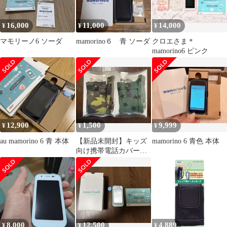
ラー 透明 260207W002
16,000
11,000
14,000
¥
¥
¥
マモリーノ6 ソーダ
mamorino６ 青 ソーダ
クロエさま＊
mamorino6 ピンク
12,900
1,500
9,999
¥
¥
¥
au mamorino 6 青 本体
【新品未開封】キッズ
mamorino 6 青色 本体
向け携帯電話カバー&
ストラップ 2セット
8,000
12,500
4,889
¥
¥
¥