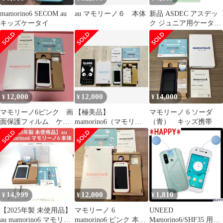
mamorino6 SECOM au
au マモリーノ６ 本体
新品 ASDEC アスデッ
キッズケータイ
ク ジュニア用ケータイ
ケース ポーチ 黒 ブラ
ック キッズケータイ
KY-41C キッズフォン3
mamorino6 対応 【内寸
（mm）】
W60.5×H109.3×D18.5（
約 ） ランドセル 取り
12,000
12,000
14,000
¥
¥
¥
付け可能 SH-JP01BK
マモリーノ6ピンク 画
【極美品】
マモリーノ 6 ソーダ
面保護フィルム ケー
mamorino6（マモリー
（青） キッズ携帯
ス付き
ノ6）ミント ガラスフ
ィルム付
14,999
12,000
1,810
¥
¥
¥
​【2025年製 未使用品】
マモリーノ 6
UNEED
au mamorino6 マモリー
mamorino6 ピンク 本体
Mamorino6/SHF35 用の