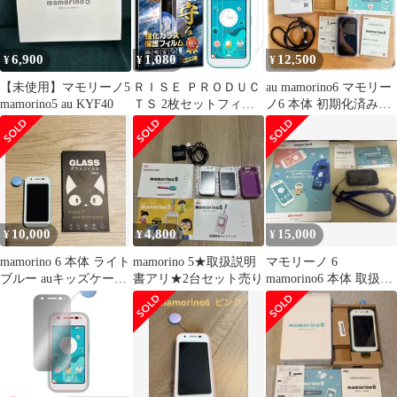
ラスフィルム 画面保護
フィルム スマホフィル
ム スクリーンフィルム
6,900
1,080
12,500
¥
¥
¥
液晶保護フィルム
【未使用】マモリーノ5
ＲＩＳＥ ＰＲＯＤＵＣ
au mamorino6 マモリー
mamorino5 au KYF40
ＴＳ 2枚セットフィル
ノ6 本体 初期化済み
ム マモリーノ シックス
SIMロック解除済み
対応 ガラスフィルム
93% 保護フィルム 強化
高透過 高光沢 日本製
旭硝子 (ブルーライト
カット)
10,000
4,800
15,000
¥
¥
¥
mamorino 6 本体 ライト
mamorino 5★取扱説明
マモリーノ 6
ブルー auキッズケータ
書アリ★2台セット売り
mamorino6 本体 取扱説
イ
明書付き