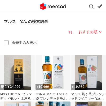
マルス Y.A. の検索結果
並び替え
販売中のみ表示
24,000
10,000
10,980
現在 ¥
¥
¥
Mars THE Y.A. ブレン
マルス MARS The Y.A.
マルス 駒ヶ岳ブレンデ
デッドモルト 土屋✖︎本
#5 ブレンデッドモルト
ッドウイスキー Y.A
坊 記念ボトル
屋久島エージング
Batch 4 箱付 未開封