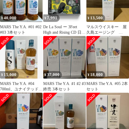
40,000
7,991
13,500
¥
¥
¥
MARS The Y.A. #01 #02
De La Soul ー 3Feet
マルスウイスキー 屋
#03 3本セット
High and Rising CD 日本
久島エージング
版
MARS The Y.A. #01
15,000
37,000
18,000
¥
¥
¥
MARS The Y.A. #04
MARS The Y.A. ♯1 ♯2 ♯3
MARS The Y.A. #05 2本
700ml、ユナイテッドS
終売 3本セット
セット
500ml