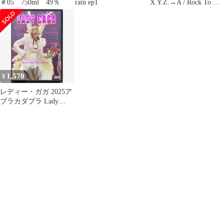
＃05 750ml 49％
rain ep1
X.Y.Z.→A / Rock To The
Future 2002 (DVD)
MARS-DV03 山本恭司
ファンキー末吉
Japanese Hard Rock
Heavy Metal
1,570
¥
レディー・ガガ 2025ア
ブラカダブラ Lady
Gaga DVD