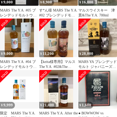
9,000
8,900
16,800
¥
¥
¥
MARS The Y.A. #05 ブ
す*ん様 MARS The Y.A.
マルスウイスキー 津
レンデッドモルトウイ
#02 ブレンデッドモル
貫&The Y.A. 700ml
スキー
トウイスキー
9,000
11,200
28,000
¥
¥
¥
MARS The Y.A. #04 ブ
【keita様専用】マルス
MARS YA ブレンデッド
レンデッドモルトウイ
The Y.A. #02&The
モルト ジャパニーズウ
スキー
Lucky Cat
イスキー
9,999
21,000
1,600
¥
¥
¥
限定 MARS The Y.A.
MARS The Y.A. After the
● BOWWOW vs