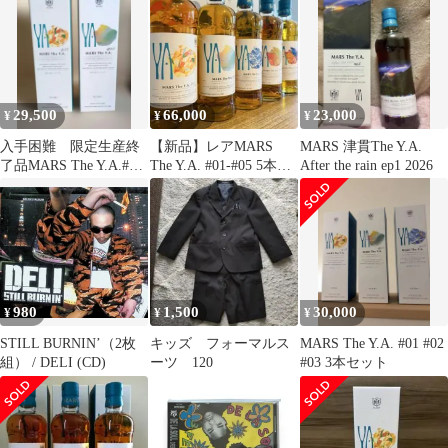
ALC49% 700ML
29,500
66,000
23,000
¥
¥
¥
入手困難 限定生産終
【新品】レアMARS
MARS 津貫The Y.A.
了品MARS The Y.A.#01
The Y.A. #01-#05 5本セ
After the rain ep1 2026
#02 2本セット
ット whisky
980
1,500
30,000
¥
¥
¥
STILL BURNIN’（2枚
キッズ フォーマルス
MARS The Y.A. #01 #02
組） / DELI (CD)
ーツ 120
#03 3本セット