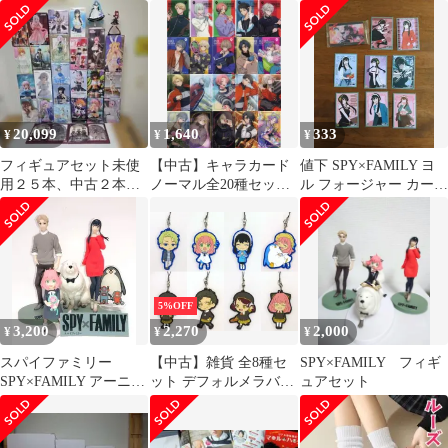
プレ衣装フルセット
11種 セット まとめ売り
レ 戦闘服 私服2種類
ウィッグ付
セット
20,099
1,640
333
¥
¥
¥
フィギュアセット未使
【中古】キャラカード
値下 SPY×FAMILY ヨ
用２５本、中古２本セ
ノーマル全20種セット
ル フォージャー カード
ット
「18TRIP クリアシート
ステッカー セット ９枚
コレクション vol.3 夕
班・夜班」
5%OFF
3,200
2,270
2,000
¥
¥
¥
スパイファミリー
【中古】雑貨 全8種セ
SPY×FAMILY フィギ
SPY×FAMILY アーニャ
ット デフォルメラバー
ュアセット
ヨル ロイド 私服フィギ
ストラップ
ュア
「SPY×FAMILY」