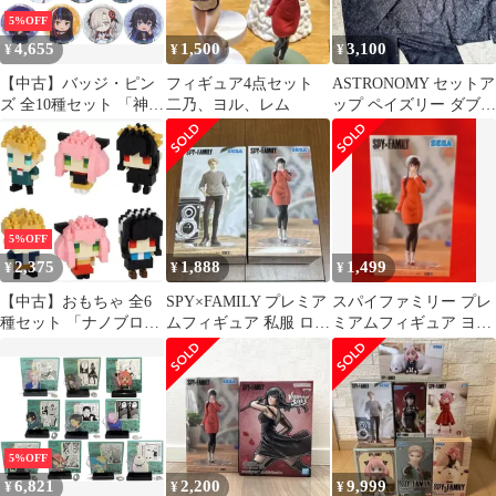
5%OFF
4,655
1,500
3,100
¥
¥
¥
【中古】バッジ・ピン
フィギュア4点セット
ASTRONOMY セットア
ズ 全10種セット 「神椿
二乃、ヨル、レム
ップ ペイズリー ダブル
市建設中。 トレーディ
総柄 ワイド 黒 L
ング缶バッジ 私服
ver.」
5%OFF
2,375
1,888
1,499
¥
¥
¥
【中古】おもちゃ 全6
SPY×FAMILY プレミア
スパイファミリー プレ
種セット 「ナノブロッ
ムフィギュア 私服 ロイ
ミアムフィギュア ヨ
ク NBMC_37 ミニナノ
ド & ヨル 2体セット
ル・フォージャー 私服
SPY×FAMILY」
5%OFF
6,821
2,200
9,999
¥
¥
¥