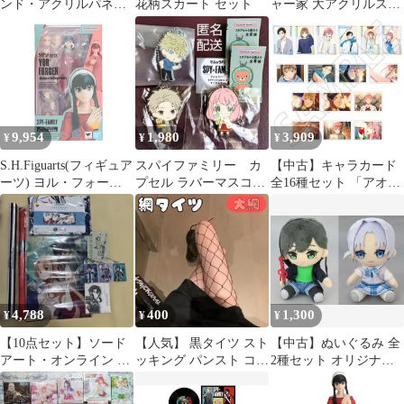
ンド・アクリルパネル
花柄スカート セット
ャー家 大アクリルスタ
全10種セット 「18TRIP
ンド 3種フルセット
ノーブルアートコレク
ション 夕班・夜班」
9,954
1,980
3,909
¥
¥
¥
S.H.Figuarts(フィギュア
スパイファミリー カ
【中古】キャラカード
ーツ) ヨル・フォージ
プセル ラバーマスコッ
全16種セット 「アオの
ャー -フォージャー家
ト 2 でふぉラバ！
ハコ オーロラアートコ
のはは-
ロイド アーニャ
レクション」
SPY×FAMILY(スパイフ
ァミリー) 完成品 可動
フィギュア バンダイス
ピリッツ
4,788
400
1,300
¥
¥
¥
【10点セット】ソード
【人気】 黒タイツ スト
【中古】ぬいぐるみ 全
アート・オンライン ま
ッキング パンスト コス
2種セット オリジナル
とめ売り タペストリー
プレ 網タイツ 大網 f
ぬいぐるみ～私服ver.～
やタンブラー等
vol.2 「甘神さんちの縁