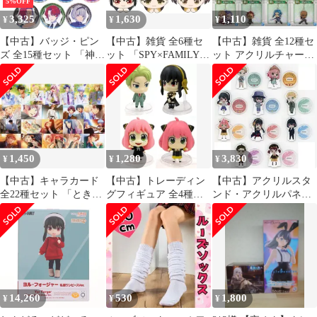
5%OFF
3,325
1,630
1,110
¥
¥
¥
【中古】バッジ・ピン
【中古】雑貨 全6種セ
【中古】雑貨 全12種セ
ズ 全15種セット 「神椿
ット 「SPY×FAMILY
ット アクリルチャーム
市建設中。 キャラバッ
はぐキャラコレクショ
きゅんキャラいらすと
ジコレクション A」
ン2」
れーしょんず 「一番く
じ 劇場版 ソードアー
ト・オンライン-プログ
レッシブ‐星なき夜のア
リア 始まりの物語」 H
賞
1,450
1,280
3,830
¥
¥
¥
【中古】キャラカード
【中古】トレーディン
【中古】アクリルスタ
全22種セット 「ときめ
グフィギュア 全4種セ
ンド・アクリルパネル
きメモリアル Girl’s
ット 「SPY×FAMILY
全10種セット
Side 4th Heart ブロマイ
カプセルフィギュアコ
「SPY×FAMILY デフォ
ドコレクション 4th
レクション」
ルメアクリルスタン
Heart」
ド」 ドン・キホーテ限
定
14,260
530
1,800
¥
¥
¥