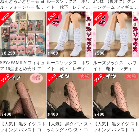
ねんどろいどどーる ヨ
ルーズソックス ホワ
2*3様 【夜オク】クレ
ル・フォージャー 私服
イト 靴下 レディー
ーンゲーム フィギュア
ワンピースVer.
ス ギャル 学生 定
2体セット 中古・展示
SPY×FAMILY(スパイフ
番 Y2K 新品
品
ァミリー) 完成品 可動
フィギュア グッドスマ
イルカンパニー
8,299
480
580
¥
¥
¥
SPY×FAMILY フィギュ
ルーズソックス ホワ
ルーズソックス ホワ
ア 16点まとめ売り アー
イト 靴下 レディー
イト 靴下 レディー
ニャ ヨル ロイド
ス ギャル 学生 定
ス ギャル 学生 定
番 Y2K 新品
番 Y2K 新品
400
400
400
¥
¥
¥
【人気】 黒タイツ スト
【人気】 黒タイツ スト
【人気】 黒タイツ スト
ッキング パンスト コス
ッキング パンスト コス
ッキング パンスト コス
プレ 網タイツ o
プレ 網タイツ 大網 d
プレ 網タイツ 大網 z