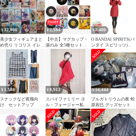
結び」
5%OFF
32,800
2,584
7,480
¥
¥
¥
美少女フィギュアまと
【中古】マグカップ・
O BANDAI SPIRITS(バ
め売り リコリス イレイ
湯のみ 全5種セット
ンダイ スピリッツ)
ナ 椎名 ライザ 時崎 白
「SPY×FAMILY×TOW
S.H.Figuarts ヨル・フォ
レム猫耳
ER RECORDS トレーデ
ージャー -フォージャ
ィングレコードコース
ー家のはは-
ター」
（SPY×FAMILY）フィ
ギュア ABS&PVC製 塗
装済み可動フィギュア
正規品 おもちゃ 室内遊
3,580
8,912
14,444
¥
¥
¥
び プレゼント 誕生日
お祝い
スナックなど夜職向
スパイファミリー ヨ
プルガトリウムの夜 蛇
け セットアップ ド
ル・フォージャー私服
原辰巳 グッズセット
レス スカート 大き
ワンピース コスプレ |
いサイズ まとめ売り
スパファミ ヨル・フォ
ージャー