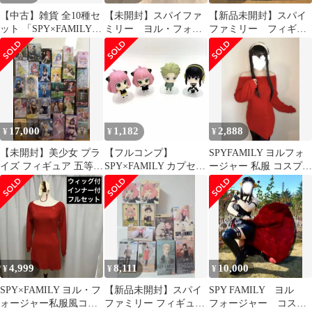
【中古】雑貨 全10種セ
【未開封】スパイファ
【新品未開封】スパイ
ット 「SPY×FAMILY
ミリー ヨル・フォー
ファミリー フィギュ
名場面ジオラマコレク
ジャー フィギュア 2
ア アーニャ ロイ
ション」
点セット
ド ヨル 7点セット
17,000
1,182
2,888
¥
¥
¥
【未開封】美少女 プラ
【フルコンプ】
SPYFAMILY ヨルフォ
イズ フィギュア 五等分
SPY×FAMILY カプセル
ージャー 私服 コスプレ
の花嫁 リゼロ 他30点
フィギュアコレクショ
衣装
ン 全4種セット
4,999
8,111
10,000
¥
¥
¥
SPY×FAMILY ヨル・フ
【新品未開封】スパイ
SPY FAMILY ヨル
ォージャー私服風コス
ファミリー フィギュア
フォージャー コスプ