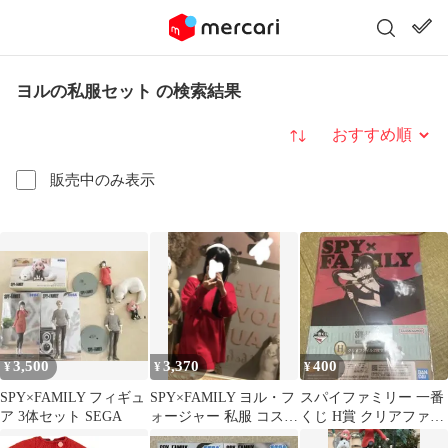
ヨルの私服セット の検索結果
並び替え
販売中のみ表示
3,500
3,370
400
¥
¥
¥
SPY×FAMILY フィギュ
SPY×FAMILY ヨル・フ
スパイファミリー 一番
ア 3体セット SEGA
ォージャー 私服 コスプ
くじ H賞 クリアファイ
レ衣装セット 小物付き
ル2枚セット（ヨル）