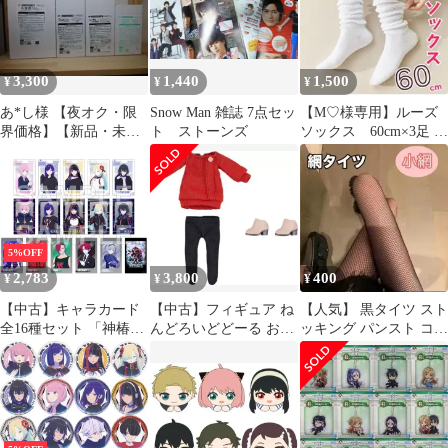
3,300
1,440
1,500
¥
¥
¥
あ*し様 【夜オク・限
Snow Man 雑誌 7点セッ
【M♡様専用】ルーズ
界価格】【新品・未開
ト ストーンズ
ソックス 60cm×3足 ホ
封】クレーンゲーム フ
ワイト
ィギュア 4体セ
5%OFF
2,783
3,800
400
¥
¥
¥
【中古】キャラカード
【中古】フィギュア ね
【人気】 黒タイツ スト
全16種セット 「神椿市
んどろいどどーる およ
ッキング パンスト コス
建設中。 ミニブロマイ
うふくセット ヨル・フ
プレ 網タイツ u
ドコレクション」
ォージャー 私服ワンピ
ースVer.
「SPY×FAMILY」