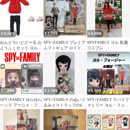
4,500
3,999
4,000
¥
¥
¥
ねんどろいどどーる お
SPY×FAMILY プレミア
SPYFAMILY ヨル 私服
ようふくセット ヨル・
ムフィギュア ロイド ヨ
コスプレ
フォージャー 私服ワン
ル 私服セット
ピースVer.
1,800
1,500
3,999
¥
¥
¥
SPY×FAMILY ゆらゆら
SPY×FAMILY のぬいぐ
SPY×FAMILY スパイフ
ヘッド アーニャ・フォ
るみとストラップの6セ
ァミリー ヨル・フォー
ージャー ヨルフォージ
ット
ジャー フィギュア3体
ャー
セット