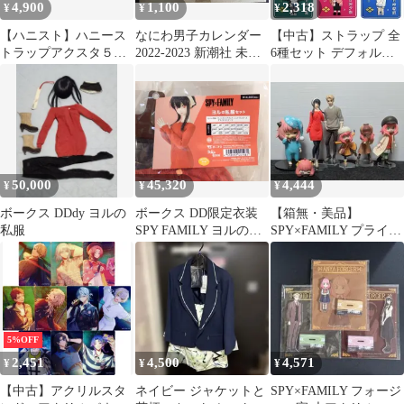
4,900
1,100
2,318
¥
¥
¥
【ハニスト】ハニース
なにわ男子カレンダー
【中古】ストラップ 全
トラップアクスタ５種
2022-2023 新潮社 未使
6種セット デフォルメ
セット【おまけ付き】
用 匿名発送
ラバーストラップ 「甘
神さんちの縁結び」
50,000
45,320
4,444
¥
¥
¥
ボークス DDdy ヨルの
ボークス DD限定衣装
【箱無・美品】
私服
SPY FAMILY ヨルの私
SPY×FAMILY プライズ
服セット サイズ:DDS・
フィギュア 7点 アクリ
DD(S/M/L)/DDdy
ル台座装着
5%OFF
2,451
4,500
4,571
¥
¥
¥
【中古】アクリルスタ
ネイビー ジャケットと
SPY×FAMILY フォージ