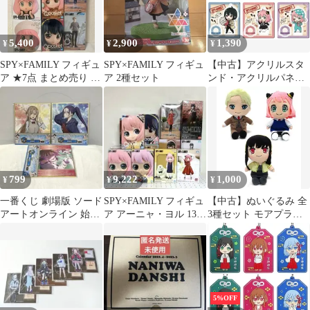
5,400
2,900
1,390
¥
¥
¥
SPY×FAMILY フィギュ
SPY×FAMILY フィギュ
【中古】アクリルスタ
ア ★7点 まとめ売り ア
ア 2種セット
ンド・アクリルパネル
ーニャ ヨル ロイド
全6種セット
「SPY×FAMILY トコト
コアクリルスタンド」
799
9,222
1,000
¥
¥
¥
一番くじ 劇場版 ソード
SPY×FAMILY フィギュ
【中古】ぬいぐるみ 全
アートオンライン 始ま
ア アーニャ・ヨル 13体
3種セット モアプラス
りの物語 G賞 3種セッ
セット
ぬいぐるみVol.2
ト
「SPY×FAMILY」
5%OFF