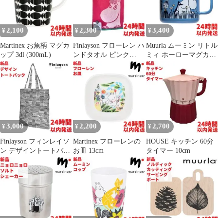
2,100
2,300
3,400
¥
¥
¥
Martinex お魚柄 マグカ
Finlayson フローレン ハ
Muurla ムーミン リトル
ップ 3dl (300mL)
ンドタオル ピンク
ミィ ホーローマグカッ
30×50cm
プ 2.5dL(250mL)
3,000
2,200
2,700
¥
¥
¥
Finlayson フィンレイソ
Martinex フローレンの
HOUSE キッチン 60分
ン デザイントートバッ
お皿 13cm
タイマー 10cm
ク 40×36cm