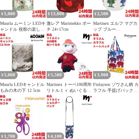
5,000
13,000
2,500
¥
¥
¥
Muurla ムーミン LEDキ
激レア Marimekko ポー
Martinex エルフ マグカ
ャンドル 祝祭の楽しみ
チ 24×17cm
ップ ブルー
12.5cm
2.5dL(250mL)
5,000
5,500
3,900
¥
¥
¥
Muurla LEDキャンドル
Martinex トーベ100周年
Finlayson ゾウさん柄 カ
もみの木の下 12.5cm
リトルミィ ぬいぐるみ
ラフル 手提げバック
18cm
41.5×36cm
1,700
4,100
¥
¥