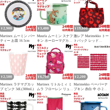
2,900
3,400
19,000
¥
¥
¥
Martinex ムーミン パー
Muurla ムーミン スナフ
激レア Marimekko トー
ティー お皿 16.5cm
キン ホーローマグカッ
トバック レッド
プ2.5dL (250mL)
43×30cm
2,500
6,700
2,200
¥
¥
¥
Martinex ラテマグカッ
Martinex リトルミィ ミ
Marimekko ペーパーナ
プ ピンク 3dL(300mL)
ムラ フローレン リュッ
プキン 赤白 中 小 2個
クサック 30cm
セット