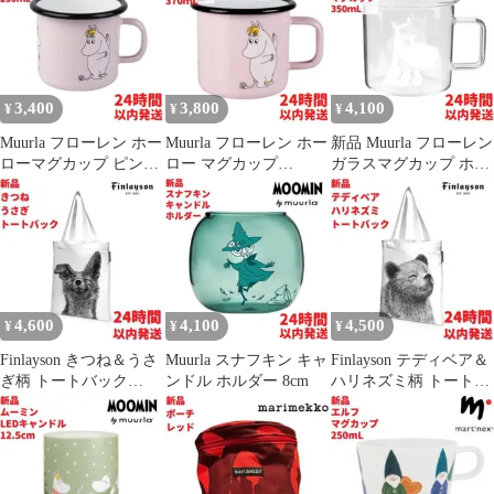
3,400
3,800
4,100
¥
¥
¥
Muurla フローレン ホー
Muurla フローレン ホー
新品 Muurla フローレン
ローマグカップ ピンク
ロー マグカップ
ガラスマグカップ ホワ
2.5dL(250mL)
3.7dL(370mL)
イト 350mL
4,600
4,100
4,500
¥
¥
¥
Finlayson きつね＆うさ
Muurla スナフキン キャ
Finlayson テディベア＆
ぎ柄 トートバック
ンドル ホルダー 8cm
ハリネズミ柄 トートバ
41.5×36cm
ック 41.5×36cm