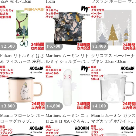
るみ 赤 45×13cm
15cm
フスラン ホーロー マグ
カップ 1.5dL
2,500
6,700
1,400
¥
¥
¥
Fiskars リトルミィ はさ
Martinex ムーミン リト
クリスマス ペーパーナ
み フィスカース 左利き
ルミィ ショルダーバッ
プキン 33cm×33cm
用 13cm
ク ブルー 25cm
3,800
4,800
4,100
¥
¥
¥
Muurla フローレン ホー
Martinex ムーミン ニョ
Muurla ムーミン ガラス
ローマグカップ
ロニョロ ぬいぐるみ
マグカップ ホワイト
3.7dL(370mL)
31cm
3,5dL (350mL)