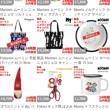
3,200
2,100
5,800
¥
¥
¥
Martinex ムーミン ニョ
Martinex ムーミン スナ
Muurla ノルディック カ
ロニョロ ソルトシェー
フキン マグカップ
ッティング サービング
カー 6×9×6cm
2.25dL(225mL)
ボード 21×31cm
3,500
6,600
3,700
¥
¥
¥
Finlayson ムーミン 手提
新品 Martinex ムーミン
Muurla ムーミン ホーロ
げバック 41.5×36cm
ニョロニョロ キャンバ
ー 皿 19.5cm
スバック 47cm
6,700
1,500
2,900
¥
¥
¥
ヨウルトントゥ ぬいぐ
Fiskars キッズ用 はさみ
Muurla トフスランとビ