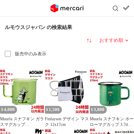
ルモウスジャパン の検索結果
並び替え
販売中のみ表示
4,000
1,500
3,800
¥
¥
¥
Muurla スナフキン ガラ
Finlayson デザイン マス
Muurla スナフキン ホー
スマグカップ
ク 12x17cm
ローマグカップ 3.7dL
3.5dL(350mL)
(370mL)