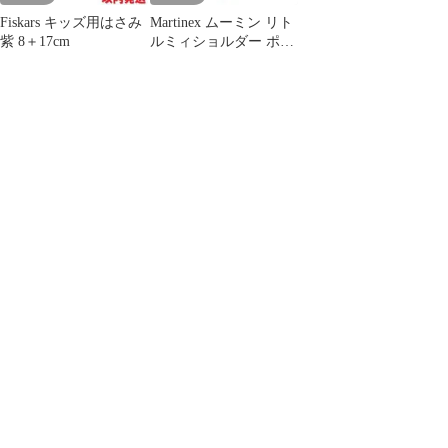
Fiskars キッズ用はさみ
Martinex ムーミン リト
紫 8＋17cm
ルミィショルダー ポー
チ バッグ ネイビー