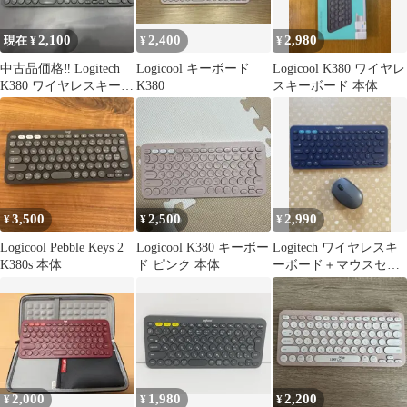
2,100
2,400
2,980
現在 ¥
¥
¥
中古品価格‼️ Logitech
Logicool キーボード
Logicool K380 ワイヤレ
K380 ワイヤレスキーボ
K380
スキーボード 本体
ード 本体
3,500
2,500
2,990
¥
¥
¥
Logicool Pebble Keys 2
Logicool K380 キーボー
Logitech ワイヤレスキ
K380s 本体
ド ピンク 本体
ーボード＋マウスセッ
トK380＋M171
2,000
1,980
2,200
¥
¥
¥