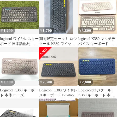
語配列/パンタグラフ
(グラファイト)
[K380sGR]
1,200
1,700
3,800
¥
¥
¥
logicool ワイヤレスキー
期間限定セール！ ロジ
logicool K380 マルチデ
ボード 日本語配列
クール K380 ワイヤレ
バイス キーボード グ
K380
スキーボード ダークグ
レージュ
レー Bluetooth
2,300
2,300
2,800
¥
¥
¥
Logicool K380 キーボー
Logicool K380 ワイヤレ
Logicool(ロジクール)
ド 本体 ローズ
スキーボード Bluetooth
K380 キーボード 本体
美品
箱無