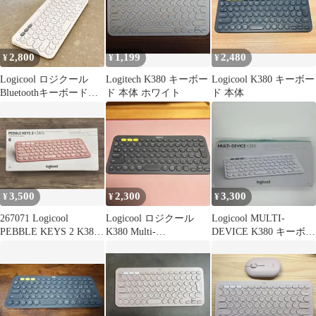
2,800
1,199
2,480
¥
¥
¥
Logicool ロジクール
Logitech K380 キーボー
Logicool K380 キーボー
Bluetoothキーボード
ド 本体 ホワイト
ド 本体
K380
3,500
2,300
3,300
¥
¥
¥
267071 Logicool
Logicool ロジクール
Logicool MULTI-
PEBBLE KEYS 2 K380S
K380 Multi-
DEVICE K380 キーボー
本体
Device【K380BK】
ド本体