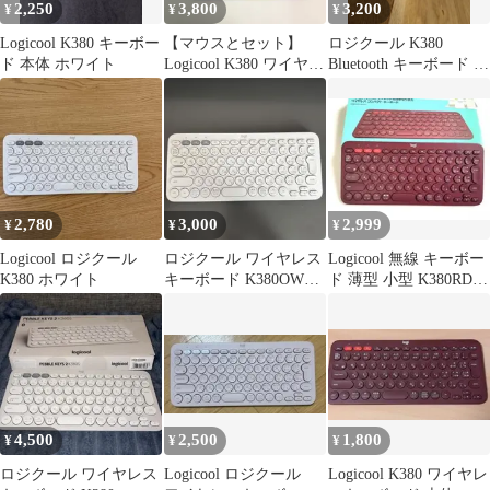
2,250
3,800
3,200
¥
¥
¥
Logicool K380 キーボー
【マウスとセット】
ロジクール K380
ド 本体 ホワイト
Logicool K380 ワイヤレ
Bluetooth キーボード 新
スキーボード 本体
品 ワイヤレス ローズ
2,780
3,000
2,999
¥
¥
¥
Logicool ロジクール
ロジクール ワイヤレス
Logicool 無線 キーボー
K380 ホワイト
キーボード K380OW
ド 薄型 小型 K380RD
Bluetooth
Bluetooth
4,500
2,500
1,800
¥
¥
¥
ロジクール ワイヤレス
Logicool ロジクール
Logicool K380 ワイヤレ