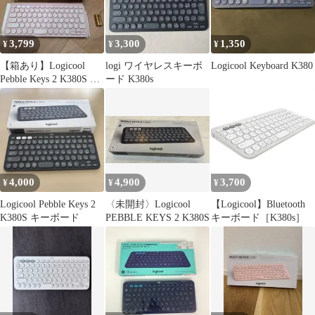
3,799
3,300
1,350
¥
¥
¥
【箱あり】Logicool
logi ワイヤレスキーボ
Logicool Keyboard K380
Pebble Keys 2 K380S ロ
ード K380s
ーズ
4,000
4,900
3,700
¥
¥
¥
Logicool Pebble Keys 2
〈未開封〉Logicool
【Logicool】Bluetooth
K380S キーボード
PEBBLE KEYS 2 K380S
キーボード［K380s］