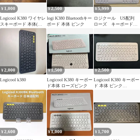
1,000
2,500
5,999
¥
¥
¥
Logicool K380 ワイヤレ
logi K380 Bluetoothキー
ロジクール US配列
スキーボード 本体(ジ
ボード 本体 ピンク
ローズ キーボード
ャンク)
マウス k380
2,000
1,500
2,500
¥
¥
¥
Logicool k380
Logicool K380 キーボー
Logicool K380 キーボー
ド本体 ローズピンク
ド 本体 ピンク
【USED】
2,600
1,000
1,700
¥
¥
¥