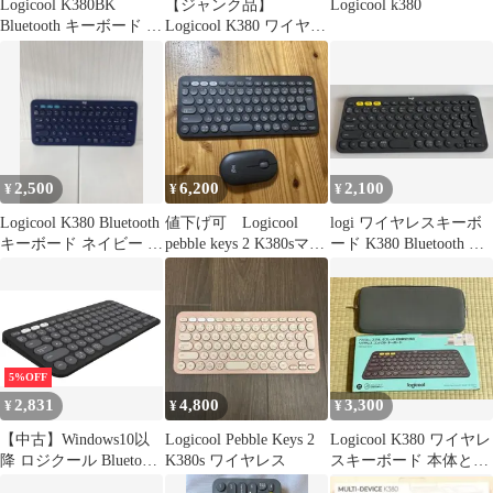
Logicool K380BK
【ジャンク品】
Logicool k380
Bluetooth キーボード 日
Logicool K380 ワイヤレ
本語配列
スキーボード
2,500
6,200
2,100
¥
¥
¥
Logicool K380 Bluetooth
値下げ可 Logicool
logi ワイヤレスキーボ
キーボード ネイビー 動
pebble keys 2 K380sマウ
ード K380 Bluetooth 日
作品
ス セット
本語配列
5%OFF
2,831
4,800
3,300
¥
¥
¥
【中古】Windows10以
Logicool Pebble Keys 2
Logicool K380 ワイヤレ
降 ロジクール Bluetooth
K380s ワイヤレス
スキーボード 本体とケ
キーボード 84キー/日本
ースのセット