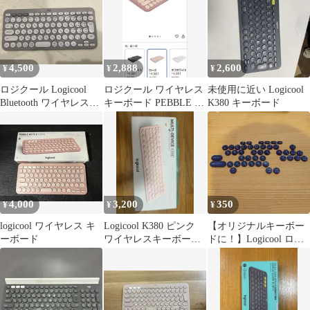
4,500
2,888
2,600
¥
¥
¥
ロジクール Logicool
ロジクール ワイヤレス
未使用に近い Logicool
Bluetooth ワイヤレスキ
キーボード PEBBLE 2
K380 キーボード
ーボード K380
K380sRO ローズ
4,000
3,200
350
¥
¥
¥
logicool ワイヤレス キ
Logicool K380 ピンク
【オリジナルキーボー
ーボード
ワイヤレスキーボード
ドに！】Logicool ロジ
本体
クール K380 キートッ
プ