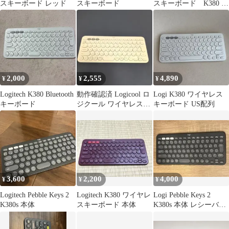
スキーボード レッド
スキーボード
スキーボード K380 ブ
ルー
2,000
2,555
4,890
¥
¥
¥
Logitech K380 Bluetooth
動作確認済 Logicool ロ
Logi K380 ワイヤレス
キーボード
ジクール ワイヤレスキ
キーボード US配列
ーボード K380ホワイト
3,600
2,200
4,000
¥
¥
¥
Logitech Pebble Keys 2
Logitech K380 ワイヤレ
Logi Pebble Keys 2
K380s 本体
スキーボード 本体
K380s 本体 レシーバー
付き