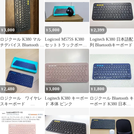
3,000
5,000
2,399
¥
¥
¥
ロジクール K380 マル
Logicool M575S K380
Logitech K380 日本語配
チデバイス Bluetooth キ
セットトラックボール
列 Bluetoothキーボード
ーボード（ブラック）
マウス日本語配列
2,480
3,000
1,800
¥
¥
¥
ロジクール ワイヤレ
Logitech K380 キーボー
ロジクール Bluetooth キ
スキーボード
ド 本体 ピンク
ーボード K380 日本語
K380BL
配列 動作確認済品