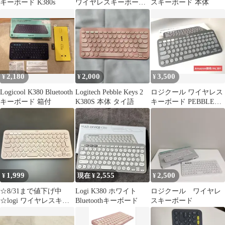
キーボード K380s
ワイヤレスキーボー
スキーボード 本体
ド k380 ピンク ローズ
2,180
2,000
3,500
¥
¥
¥
Logicool K380 Bluetooth
Logitech Pebble Keys 2
ロジクール ワイヤレス
キーボード 箱付
K380S 本体 タイ語
キーボード PEBBLE
KEYS 2 K380s
1,999
2,555
2,500
¥
現在 ¥
¥
☆8/31まで値下げ中
Logi K380 ホワイト
ロジクール ワイヤレ
☆logi ワイヤレスキー
Bluetoothキーボード
スキーボード
ボード 日本語配列
K380