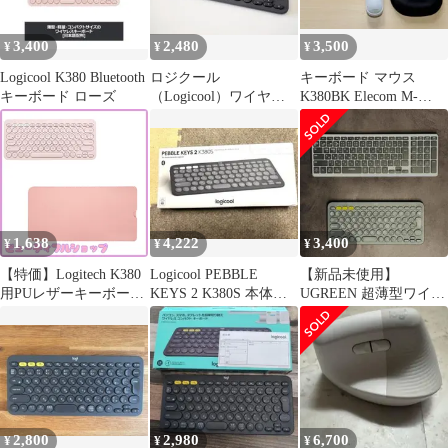
3,400
2,480
3,500
¥
¥
¥
Logicool K380 Bluetooth
ロジクール
キーボード マウス
キーボード ローズ
（Logicool）ワイヤレ
K380BK Elecom M-
スキーボード【K380】
TM10BBセット
1,638
4,222
3,400
¥
¥
¥
【特価】Logitech K380
Logicool PEBBLE
【新品未使用】
用PUレザーキーボード
KEYS 2 K380S 本体新
UGREEN 超薄型ワイヤ
スリーブ、防水性と耐
品未使用
レスキーボード 本体
摩耗性のキーボードカ
おまけ付き
バー、軽量ポータブル
キーボードケース、旅
行/外出/学生/オフィス
用(ピンク)
2,800
2,980
6,700
¥
¥
¥