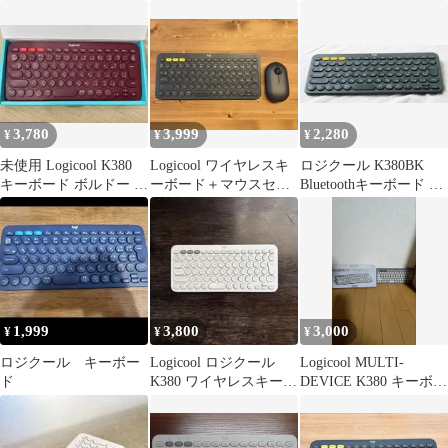
スキーボード 本体
KEYS 2 K380sGR
3,780
3,999
2,280
¥
¥
¥
未使用 Logicool K380
Logicool ワイヤレスキ
ロジクール K380BK
キーボード ボルドー 日
ーボード＋マウスセッ
Bluetoothキーボード ブ
本語配列 箱付き
トK380＋M350
ラック
1,999
3,800
3,000
¥
¥
¥
ロジクール キーボー
Logicool ロジクール
Logicool MULTI-
ド
K380 ワイヤレスキーボ
DEVICE K380 キーボー
ード
ド本体