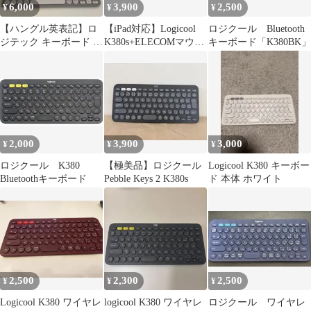
6,000
3,900
2,500
¥
¥
¥
【ハングル英表記】ロ
【iPad対応】Logicool
ロジクール Bluetooth
ジテック キーボード グ
K380s+ELECOMマウス
キーボード「K380BK」
レー
美品
2,000
3,900
3,000
¥
¥
¥
ロジクール K380
【極美品】ロジクール
Logicool K380 キーボー
Bluetoothキーボード
Pebble Keys 2 K380s
ド 本体 ホワイト
2,500
2,300
2,500
¥
¥
¥
Logicool K380 ワイヤレ
logicool K380 ワイヤレ
ロジクール ワイヤレ