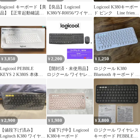
logicool キーボード【美
【良品】Logicool
Logicool K380キーボー
品】【正常起動確認済
K380/Y-R0056/ワイヤレ
ド ピンク Line friends
み】
スキーボード/グラファ
コラボ
イト
3,850
2,200
1,250
¥
¥
¥
Logicool PEBBLE
【開封済・未使用品】
ロジクール K380
KEYS 2 K380S 本体＋
ロジクール ワイヤレス
Bluetooth キーボード ワ
箱（説明書あり）
キーボード PEBBLE
イヤレス ローズ
KEYS 2 K380sOW 薄型
軽量 415g 小型
2,900
1,980
3,800
¥
¥
¥
【値段下げ済み】
【値下げ中】Logicool
ロジクール ワイヤレス
Logitech K380 ワイヤレ
K380キーボード
キーボード PEBBLE