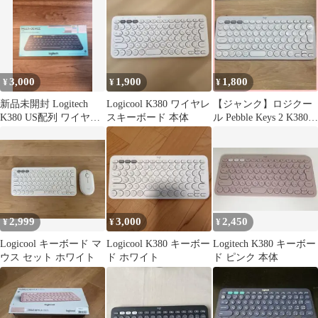
3,000
1,900
1,800
¥
¥
¥
新品未開封 Logitech
Logicool K380 ワイヤレ
【ジャンク】ロジクー
K380 US配列 ワイヤレ
スキーボード 本体
ル Pebble Keys 2 K380S
スキーボード
ホワイト
2,999
3,000
2,450
¥
¥
¥
Logicool キーボード マ
Logicool K380 キーボー
Logitech K380 キーボー
ウス セット ホワイト
ド ホワイト
ド ピンク 本体