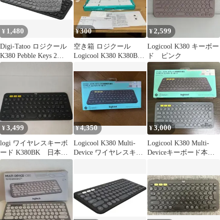
1,480
300
2,599
¥
¥
¥
Digi-Tatoo ロジクール
空き箱 ロジクール
Logicool K380 キーボー
K380 Pebble Keys 2
Logicool K380 K380BK
ド ピンク
K380s 用 キーボードカ
ブラック
バー 対応 日本語JIS配
列 Logi Logicool スキン
超薄型 防水防塵 高い透
明感 TPU 保護カバー
(Logi K380)
3,499
4,350
3,000
¥
¥
¥
logi ワイヤレスキーボ
Logicool K380 Multi-
Logicool K380 Multi-
ード K380BK 日本語
Device ワイヤレスキー
Deviceキーボード本
配列
ボード
体 K380BK