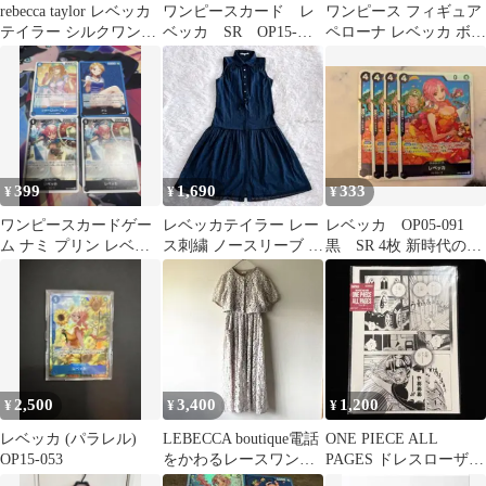
rebecca taylor レベッカ
ワンピースカード レ
ワンピース フィギュア
テイラー シルクワンピ
ベッカ SR OP15-
ペローナ レベッカ ボニ
ース
053 4枚セット
ー 3点セット
399
1,690
333
¥
¥
¥
ワンピースカードゲー
レベッカテイラー レー
レベッカ OP05-091
ム ナミ プリン レベッ
ス刺繍 ノースリーブ シ
黒 SR 4枚 新時代の主
カ 4枚プロモセット
ャツワンピース ネイビ
役
ー 2 M
2,500
3,400
1,200
¥
¥
¥
レベッカ (パラレル)
LEBECCA boutique電話
ONE PIECE ALL
OP15-053
をかわるレースワンピ
PAGES ドレスローザ
ース ブラウス セッ
レベッカ