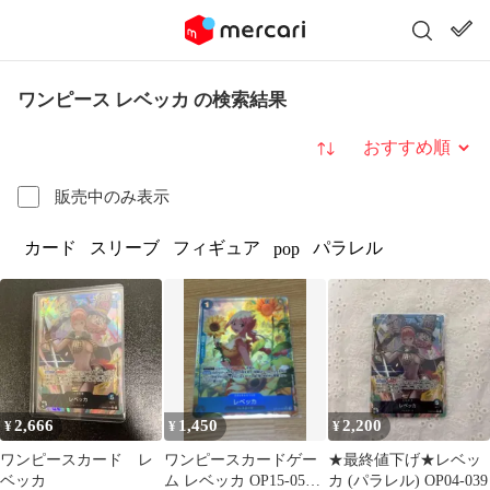
ワンピース レベッカ の検索結果
並び替え
販売中のみ表示
カード
スリーブ
フィギュア
パラレル
pop
2,666
1,450
2,200
¥
¥
¥
ワンピースカード レ
ワンピースカードゲー
★最終値下げ★レベッ
ベッカ
ム レベッカ OP15-053
カ (パラレル) OP04-039