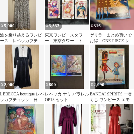
5,000
3,333
316
¥
¥
¥
波を乗り越えるワンピ
東京ワンピースタワ
ゲリラ まとめ買いで
ース レベッカブティ
ー 東京タワー トラ
お得 ONE PIECE レベ
ック
ンプ レイジュ しら
ッカ 早い者勝ち
ほし レベッカ カー
ドダス ワンピースカ
ード
2,000
800
2,090
¥
¥
¥
LEBECCA boutique レベ
レベッカ ナミ パラレル
BANDAI SPIRITS 一番
ッカブティック 日曜
OP15 セット
くじ ワンピース エモー
朝のボウタイドレス
ショナルストーリーズ2
D賞 レベッカ&兵隊さ
ん Revible Moment