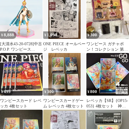
8,888
1,098
300
¥
¥
¥
[大清水43-20-0728]中古
ONE PIECE オールペー
ワンピース ガチャポ
P.O.P. ワンピース
ジ レベッカ
ン！コレクション 第四
Sailing Again 剣闘士レ
弾 レベッカ
ベッカ 限定復刻版 フィ
ギュア
499
300
800
¥
¥
¥
ワンピースカード レベ
ワンピースカードゲー
レベッカ【SR】{OP15-
ッカ 4枚セット
ム レベッカ 4枚セット
053} 4枚セット 神の
島の冒険【OP-15】 2