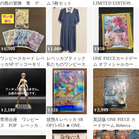
の島の冒険 青 デッ
ム 5枚セット
LIMITED EDITION
キパーツ サボ レベ
レベッカ Ver.BB
ッカ sr
6,500
1,000
950
¥
¥
¥
ワンピースカード レベ
レベッカブティック
ONE PIECEカードゲー
ッカSP ゲッコーモリア
私たちのワンピース
ム オフィシャルカード
SR サカズキ SRなど
ブルー
スリーブ レベッカ
2,180
320
2,999
¥
¥
¥
専用台座 ワンピー
状態A レベッカ SR
英語版 ONE PIECE カ
ス POP レベッカ
OP15-053 ★ ONE
ードゲーム Rebecca キ
sailing again
PIECE ワンピースカー
ャラクターカード
ドゲーム