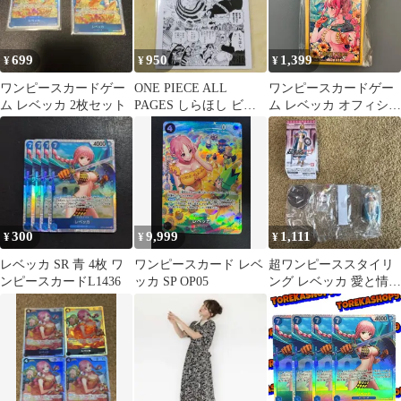
699
950
1,399
¥
¥
¥
ワンピースカードゲー
ONE PIECE ALL
ワンピースカードゲー
ム レベッカ 2枚セット
PAGES しらほし ビビ
ム レベッカ オフィシャ
レベッカ 世界会議編
ルカードスリーブ リミ
テッドエディション
vol.3
300
9,999
1,111
¥
¥
¥
レベッカ SR 青 4枚 ワ
ワンピースカード レベ
超ワンピーススタイリ
ンピースカードL1436
ッカ SP OP05
ング レベッカ 愛と情熱
の国へ