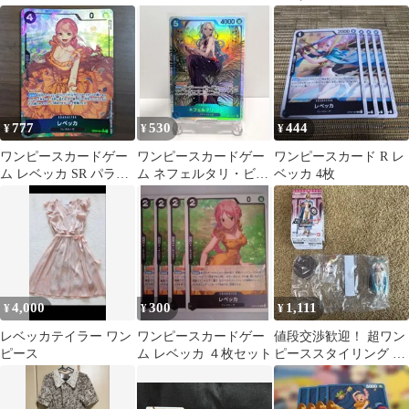
ピース ブラック サイ
「神の島の冒険」) 3枚
ズ2
777
530
444
¥
¥
¥
ワンピースカードゲー
ワンピースカードゲー
ワンピースカード R レ
ム レベッカ SR パラレ
ム ネフェルタリ・ビビ
ベッカ 4枚
ル OP05-091 ①
レベッカ2枚セット
4,000
300
1,111
¥
¥
¥
レベッカテイラー ワン
ワンピースカードゲー
値段交渉歓迎！ 超ワン
ピース
ム レベッカ ４枚セット
ピーススタイリング レ
ベッカ 愛と情熱の国へ