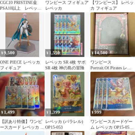
CGC10 PRISTINE金
ワンピース フィギュア
【ワンピース】 レベッ
PSA10以上 レベッ
レベッカ
カ フィギュア
カ OP15-053
9,500
1,550
14,500
¥
¥
¥
ONE PIECE レベッカ
レベッカ SR 4枚 サボ
ワンピース
フィギュア
SR 4枚 神の島の冒険
Portrait.Of.Pirates レベ
ッカ 初版2014年
1,499
1,399
999
¥
¥
¥
【訳あり特価】ワンピ
レベッカ (パラレル)
ワンピースカードゲー
ースカード レベッカ サ
OP15-053
ム レベッカ OP15-053 4
ボ SR 8枚
枚