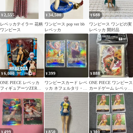
2,555
34,500
688
¥
¥
¥
レベッカテイラー 花柄
ワンピース pop ver bb
ワンピース ワンピの実
ワンピース
レベッカ
レベッカ 開封品
6,000
399
888
¥
¥
¥
ONE PIECE レベッカ
ワンピースカード レベ
ONE PIECE ワンピース
フィギュアーツZERO
ッカ ネフェルタリ・ビ
カードゲーム レベッカ
ワンピース
ビ SR
スリーブ
499
850
300
¥
¥
¥