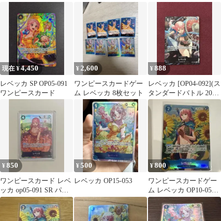
SR パラレル 1枚
4,450
2,600
888
現在 ¥
¥
¥
レベッカ SP OP05-091
ワンピースカードゲー
レベッカ [OP04-092](ス
ワンピースカード
ム レベッカ 8枚セット
タンダードバトル 2024
年12月優勝記念品)
850
500
800
¥
¥
¥
ワンピースカード レベ
レベッカ OP15-053
ワンピースカードゲー
ッカ op05-091 SR パラ
ム レベッカ OP10-056
レル
パラレル