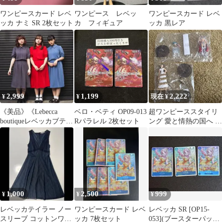
ワンピースカード レベ
ワンピース レベッ
ワンピースカード レベ
ッカ ナミ SR 2枚セット
カ フィギュア
ッカ 黒レア
2,999
1,199
2,222
¥
¥
現在 ¥
《美品》《Lebecca
ベロ・ベティ OP09-013
超ワンピーススタイリ
boutiqueレベッカブティ
Rパラレル 2枚セット
ング 愛と情熱の国へ レ
ック》私たちのワンピ
ベッカ ヴァイオレット
ース
レアカラー
1,000
2,500
999
¥
¥
¥
レベッカテイラー ノー
ワンピースカード レベ
レベッカ SR [OP15-
スリーブ コットンワン
ッカ 7枚セット
053](ブースターパック