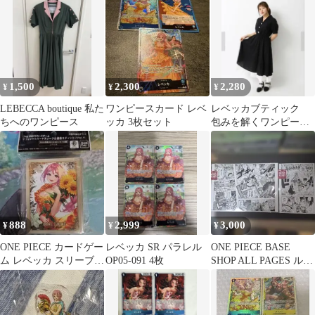
ト
1,500
2,300
2,280
¥
¥
¥
LEBECCA boutique 私た
ワンピースカード レベ
レベッカブティック
ちへのワンピース
ッカ 3枚セット
包みを解くワンピー
ス 黒 LEBECCA
boutique
888
2,999
3,000
¥
¥
¥
ONE PIECE カードゲー
レベッカ SR パラレル
ONE PIECE BASE
ム レベッカ スリーブ
OP05-091 4枚
SHOP ALL PAGES ルフ
未開封 公認店
ィ ドレスローザ