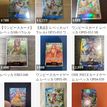
780
1,777
680
¥
¥
¥
【ワンピースカード】
【美品】レベッカ (パ
ワンピースカード レベ
レベッカSRパラレル
ラレル) OP15-053 ワン
ッカ OP05-053 SR
ピースカード
400
800
2,999
¥
¥
¥
レベッカ EB03-048
ワンピースカードゲー
ONE PIECEカードゲー
ム レベッカ OP05-091
ム レベッカ OP04-039
パラレル