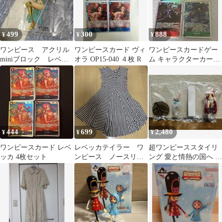
499
300
888
¥
¥
¥
ワンピース アクリル
ワンピースカード ヴィ
ワンピースカードゲー
miniブロック レベッ
オラ OP15-040 ４枚 R
ム キャラクターカード
カ
4枚セット
444
699
2,480
¥
¥
¥
ワンピースカード レベ
レベッカテイラー ワ
超ワンピーススタイリ
ッカ 4枚セット
ンピース ノースリー
ング 愛と情熱の国へ レ
ブ
ベッカ(レアカラーver.)