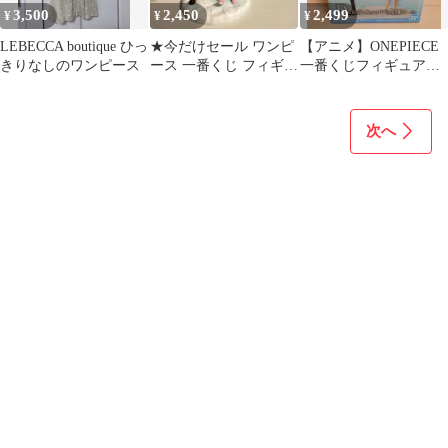
3,500
2,450
2,499
¥
¥
¥
LEBECCA boutique ひっ
★今だけセール ワンピ
【アニメ】ONEPIECE
きりなしのワンピース
ース 一番くじ フィギュ
一番くじフィギュア
ア レベッカ＆兵隊さん
レベッカ エモーショ
送料無料
ナルストーリー
次へ