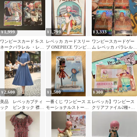
1,999
1,799
3,333
¥
¥
¥
ワンピースカード S-ス
レベッカ カードスリー
ワンピースカードゲー
ネークパラレル ・レベ
ブ ONEPIECE ワンピー
ム レベッカ パラレル 4
ッカ プロモ
スカードゲーム
枚セット
2,600
1,500
300
¥
¥
¥
美品 レベッカブティ
一番くじ ワンピース エ
レベッカ】ワンピース
ック ピンタック 襟付
モーショナルストーリ
クリアファイル2種+タ
き 半袖 ワンピース
ーズ2 D賞 レベッカ＆
オル+ミルキー シール4
フレア
兵隊さん
種6枚セット