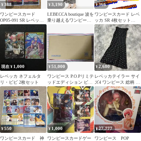
388
3,190
366
¥
¥
¥
ワンピースカード
LEBECCA boutique 波を
ワンピースカード レベ
OP05-091 SR レベッ
乗り越えるワンピース
ッカ SR 4枚セット
カ 4枚セット
ブラック BLACK
OP10-058
1,000
51,000
2,680
現在 ¥
¥
¥
レベッカ ネフェルタ
ワンピース P.O.Pリミテ
レベッカテイラー サイ
リ・ビビ 2枚セット
ッドエディション ビビ
ズ4 ワンピース 総柄 ブ
＆レベッカ 王女の休日
ラック 日本製 綿100%
550
1,000
27,777
¥
¥
¥
ワンピースカード 神
ワンピースカードゲー
ワンピース POP