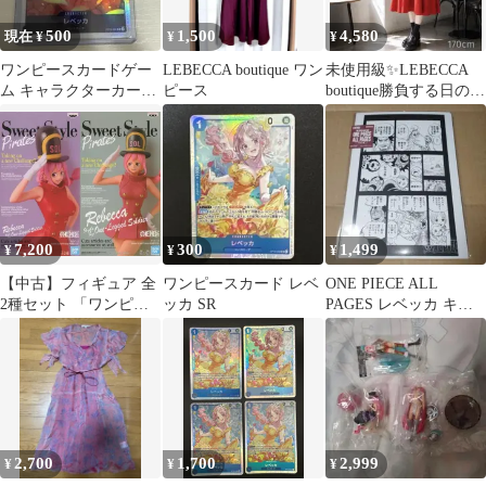
500
1,500
4,580
現在 ¥
¥
¥
ワンピースカードゲー
LEBECCA boutique ワン
未使用級✨LEBECCA
ム キャラクターカード
ピース
boutique勝負する日のワ
3枚セット
ンピース ビッグカラー
赤
7,200
300
1,499
¥
¥
¥
【中古】フィギュア 全
ワンピースカード レベ
ONE PIECE ALL
2種セット 「ワンピー
ッカ SR
PAGES レベッカ キュ
ス」 Sweet Style Pirates
ロス ドレスローザ編
-REBECCA-
2,700
1,700
2,999
¥
¥
¥