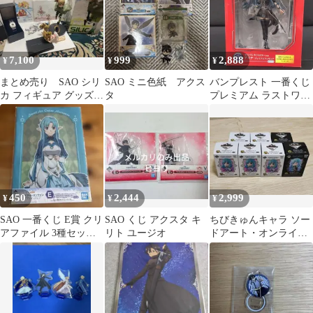
7,100
999
2,888
¥
¥
¥
まとめ売り SAO シリ
SAO ミニ色紙 アクス
バンプレスト 一番くじ
カ フィギュア グッズ
タ
プレミアム ラストワン
セット キリト 本革ブレ
賞 ソードアート・オン
スレット
ライン アスナ キリトカ
ラーVer. フィギュア
6409871
450
2,444
2,999
¥
¥
¥
SAO 一番くじ E賞 クリ
SAO くじ アクスタ キ
ちびきゅんキャラ ソー
アファイル 3種セット
リト ユージオ
ドアート・オンライ
アスナ シノン ユージ
ン マザーズ・ロザリ
オ
オ 一番くじ