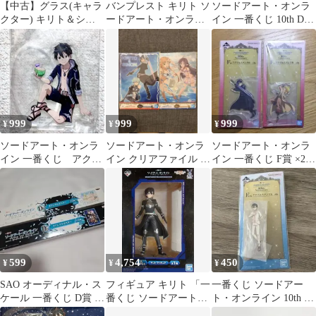
【中古】グラス(キャラ
バンプレスト キリト ソ
ソードアート・オンラ
クター) キリト＆シノ
ードアート・オンライ
イン 一番くじ 10th D賞
ン(ブラック×レッド) グ
ン フィギュア
ちょこのっこ キリト
ラス 「一番くじプレミ
アム ソードアート・オ
ンライン STAGE2」 F
賞
999
999
999
¥
¥
¥
ソードアート・オンラ
ソードアート・オンラ
ソードアート・オンラ
イン 一番くじ アクリ
イン クリアファイル 4
イン 一番くじ F賞 ×2
ルスタンド キリト
枚セット 一番くじ E賞
アクリルスタンド キリ
渚の南国少年
ト アルゴ
599
4,754
450
¥
¥
¥
SAO オーディナル・ス
フィギュア キリト 「一
一番くじ ソードアー
ケール 一番くじ D賞 ポ
番くじ ソードアート・
ト・オンライン 10th E
スター2種セット
オンライン GAME
賞 アクリルスタンド