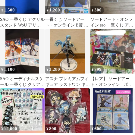
1,500
1,200
300
¥
¥
¥
SAO 一番くじ アクリル
一番くじ ソードアー
ソードアート・オンラ
スタンド WoU アリシ
ト・オンライン E賞 イ
イン sao 一撃くじ アク
ゼーション 4種セット
ラストボード
スタ キリト
1,100
3,280
799
¥
¥
¥
SAO オーディナルスケ
アスナ プレミアムフィ
【レア】 ソードアー
ール 一番くじ クリアフ
ギュア ラストワン キリ
ト・オンライン ボー
ァイル
トカラーver
ルペン クリアファイ
ル ブックカバー
12,000
800
600
¥
¥
¥