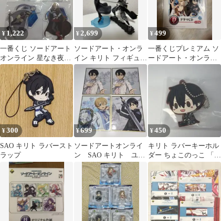
1,222
2,699
499
¥
¥
¥
一番くじ ソードアート
ソードアート・オンラ
一番くじプレミアム ソ
オンライン 星なき夜の
イン キリト フィギュア
ードアート・オンライ
アリア F賞 アクリルス
2種セット
ン ドラマCD
タンド 4種
300
699
450
¥
¥
¥
SAO キリト ラバースト
ソードアートオンライ
キリト ラバーキーホル
ラップ
ン SAO キリト ユー
ダー ちょこのっこ 「一
ジオ 色紙 一番くじ
番くじ ソードアート・
オンライン