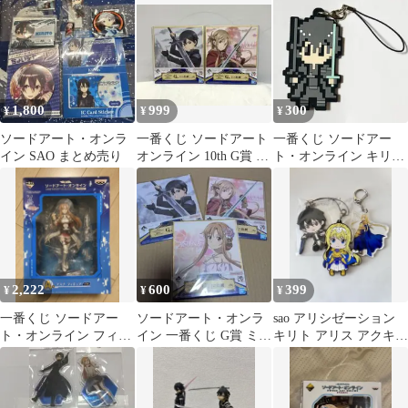
PROJECT 5th
Anniversary Part3」 A賞
フィギュア【14日以内
発送】
1,800
999
300
¥
¥
¥
ソードアート・オンラ
一番くじ ソードアート
一番くじ ソードアー
イン SAO まとめ売り
オンライン 10th G賞 ミ
ト・オンライン キリト
ニ色紙 2種セット
ドット絵ver. ラバース
トラップ
2,222
600
399
¥
¥
¥
一番くじ ソードアー
ソードアート・オンラ
sao アリシゼーション
ト・オンライン フィギ
イン 一番くじ G賞 ミニ
キリト アリス アクキー
ュア アスナ
色紙 3種セット
ラバスト