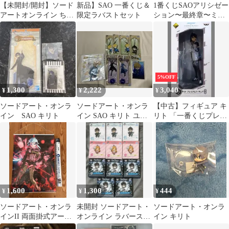
【未開封/開封】ソード
新品】SAO 一番くじ＆
1番くじSAOアリシゼー
アートオンライン ちび
限定ラバストセット
ション〜最終章〜ミニ
きゅんキャラフィギュ
色紙 4枚セット
ア23個＋おまけ
5%OFF
1,300
2,222
3,040
¥
¥
¥
ソードアート・オンラ
ソードアート・オンラ
【中古】フィギュア キ
イン SAO キリト
イン SAO キリト ユー
リト 「一番くじプレミ
ジオ グッズ8点まとめ
アム 劇場版 ソードアー
売り
ト・オンライン-オーデ
ィナル・スケール-」 A
賞 プレミアムフィギュ
ア
1,600
1,300
444
¥
¥
¥
ソードアート・オンラ
未開封 ソードアート・
ソードアート・オンラ
インII 両面掛式アート
オンライン ラバースト
イン キリト
ポスター
ラップ 11箱