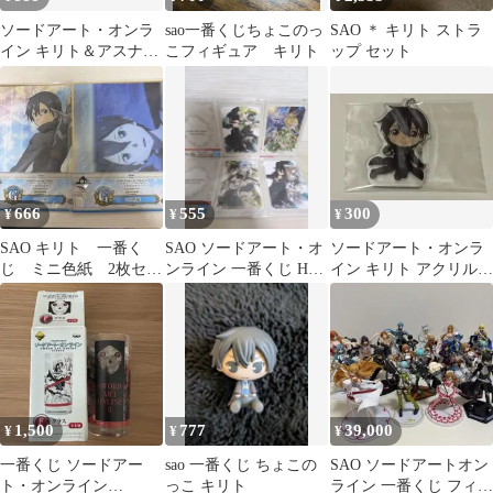
ソードアート・オンラ
sao一番くじちょこのっ
SAO ＊ キリト ストラ
イン キリト＆アスナラ
こフィギュア キリト
ップ セット
バーストラップ
666
555
300
¥
¥
¥
SAO キリト 一番く
SAO ソードアート・オ
ソードアート・オンラ
じ ミニ色紙 2枚セッ
ンライン 一番くじ H賞
イン キリト アクリルキ
ト
台紙付きミニポスター
ーホルダー
4点
1,500
777
39,000
¥
¥
¥
一番くじ ソードアー
sao 一番くじ ちょこの
SAO ソードアートオン
ト・オンライン
っこ キリト
ライン 一番くじ フィギ