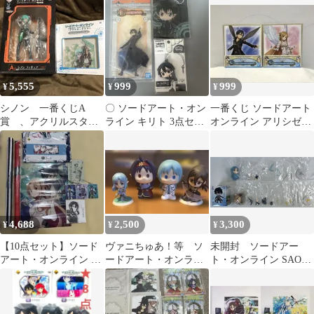
5,555
999
999
¥
¥
¥
シノン 一番くじA
〇 ソードアート・オン
一番くじ ソードアート
賞 、アクリルスタン
ライン キリト 3点セッ
オンライン アリシゼー
ド シノン&キリト
ト
ション 最終章 G賞 2種
セット
4,688
2,500
3,300
¥
¥
¥
【10点セット】ソード
ヴァニちゅあ！等 ソ
未開封 ソードアー
アート・オンライン ま
ードアート・オンライ
ト・オンライン SAOき
とめ売り タペストリー
ン フィギュア 4体
ゅんキャラ、ちびきゅ
やタンブラー等
んキャラ 3種セット
まとめ売り