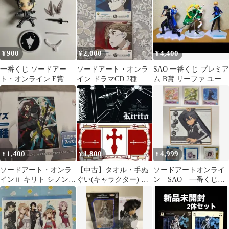
900
2,000
4,400
¥
¥
¥
一番くじ ソードアー
ソードアート・オンラ
SAO 一番くじ プレミア
ト・オンライン E賞 き
イン ドラマCD 2種
ム B賞 リーファ ユージ
ゅんキャラ キリト
オ キリト フィギュア
ALOver.
1,400
1,800
4,999
¥
¥
¥
ソードアート・オンラ
【中古】タオル・手ぬ
ソードアートオンライ
インⅱ キリト シノン
ぐい(キャラクター) 全2
ン SAO 一番くじ
一番くじ B2ポスター
種セット バスタオル
色紙 アクリルスタン
「一番くじ ソードアー
ド
ト・オンライン マテリ
アルズ01」 C賞