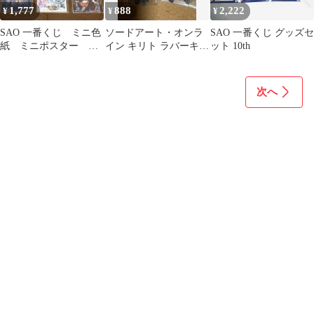
1,777
888
2,222
¥
¥
¥
SAO 一番くじ ミニ色
ソードアート・オンラ
SAO 一番くじ グッズセ
紙 ミニポスター ま
イン キリト ラバーキー
ット 10th
とめ売り
ホルダー 4種セット
次へ