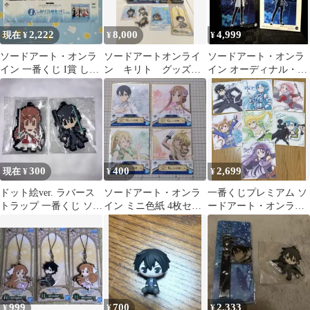
2,222
8,000
4,999
現在 ¥
¥
¥
ソードアート・オンラ
ソードアートオンライ
ソードアート・オンラ
イン 一番くじ I賞 しお
ン キリト グッズセ
イン オーディナル・ス
り キリト アスナ シリ
ット
ケール キリト フィギュ
カ ユイ
ア セット
300
400
2,699
現在 ¥
¥
¥
ドット絵ver. ラバース
ソードアート・オンラ
一番くじプレミアム ソ
トラップ 一番くじ ソー
イン ミニ色紙 4枚セッ
ードアート・オンライ
ドアート・オンライン
ト
ン STAGE3 色紙 全7
種セット
999
700
2,333
¥
¥
¥