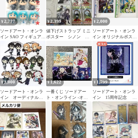
2,777
2,399
2,000
¥
¥
¥
ソードアート・オンラ
値下げストラップ ミニ
ソードアート・オンラ
イン SAO フィギュア
ポスター シノン ア
イン オリジナルポスタ
ドラマCD 一番くじ 8点
スナ ユウキ リーフ
ー 2種セット
セット
ァ SAO
3,000
1,622
1,799
¥
¥
¥
ソードアート・オンラ
一番くじ ソードアー
ソードアート・オンラ
イン オーディナル・
ト・オンライン -オー
イン 15周年記念 く
スケール ラバースト
ディナル・スケール-
じ引き堂 A-4 キリト
ラップ 一番くじ
クリアファイル