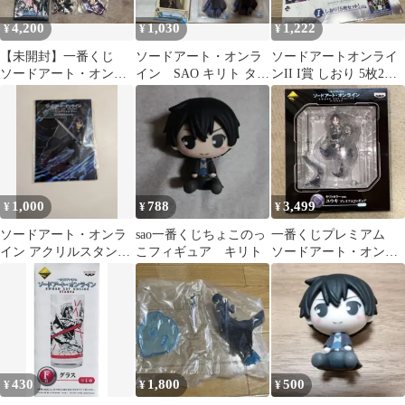
4,200
1,030
1,222
¥
¥
¥
【未開封】一番くじ
ソードアート・オンラ
ソードアートオンライ
ソードアート・オンラ
イン SAO キリト タオ
ンII I賞 しおり 5枚2セ
イン グッズ5点
ル 色紙 アクリルスタン
ット
ド一番くじ
1,000
788
3,499
¥
¥
¥
ソードアート・オンラ
sao一番くじちょこのっ
一番くじプレミアム
イン アクリルスタンド
こフィギュア キリト
ソードアート・オンラ
キリト
イン C賞 ユウキ
キリトカラーver.
430
1,800
500
¥
¥
¥