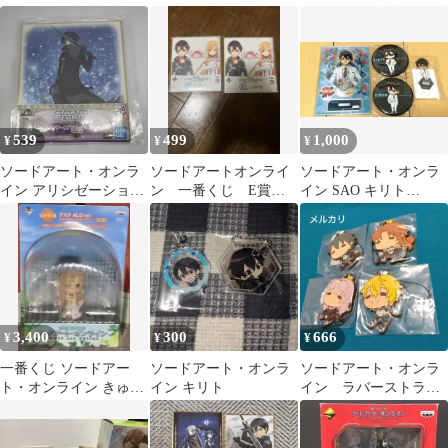
STAGE2 F賞 グラス
ュア大量まとめ売り
539
499
1,000
¥
¥
¥
ソードアート・オンラ
ソードアートオンライ
ソードアート・オンラ
イン アリシゼーション
ン 一番くじ E賞
イン SAO キリト
一番くじ G賞 キリト ミ
色紙 キリト アス
White(ホワイト)セット
ニ色紙
ナ 2枚セット
3,400
300
666
¥
¥
¥
一番くじ ソードアー
ソードアート・オンラ
ソードアート・オンラ
ト・オンライン きゅん
イン キリト
イン ラバーストラッ
キャラ 4体セット
プ