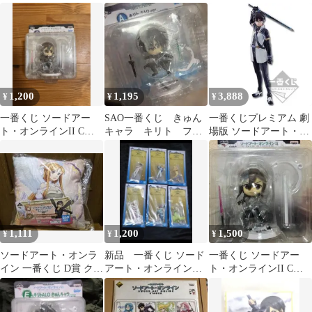
リルスタンド キリト
色紙 2枚セット
くじ アクリルスタン
ド 6
1,200
1,195
3,888
¥
¥
¥
一番くじ ソードアー
SAO一番くじ きゅん
一番くじプレミアム 劇
ト・オンラインII C賞
キャラ キリト フィ
場版 ソードアート・オ
キリトGGO きゅんキャ
ギュア
ンライン A賞 キリト フ
ラ
ィギュア
1,111
1,200
1,500
¥
¥
¥
ソードアート・オンラ
新品 一番くじ ソード
一番くじ ソードアー
イン 一番くじ D賞 クッ
アート・オンライン
ト・オンラインII C賞
ション アスナ キリト
10th Anniversary E賞
キリトGGO きゅんキャ
ラ