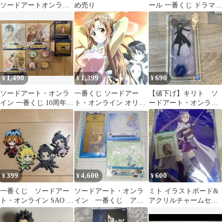
ソードアートオンライ
め売り
ール 一番くじ ドラマ
ン2 C賞きゅんキャラ
CD ラバーストラップ
キリト GGO
色紙
1,490
1,399
690
¥
¥
¥
ソードアート・オンラ
一番くじ ソードアー
【値下げ】キリト ソ
イン 一番くじ 10周年記
ト・オンライン オリジ
ードアート・オンライ
念 グッズセット
ナルポスター アスナ＆
ン
キリト ユイ
399
4,600
600
¥
¥
¥
一番くじ ソードアー
ソードアート・オンラ
ミト イラストボード&
ト・オンライン SAO ラ
イン 一番くじ アク
アクリルチャームセッ
バーストラップ キリ
リルスタンド
ト
ト リーファ