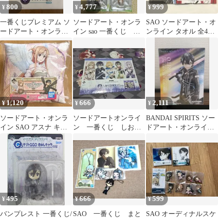
800
4,777
999
¥
¥
¥
一番くじプレミアム ソ
ソードアート・オンラ
SAO ソードアート・オ
ードアート・オンライ
イン sao 一番くじ き
ンライン タオル 全4種
ン H賞 色紙
ゅんキャラ キリト
セット 一番くじ E賞
アスナ シリカ
1,120
666
2,111
¥
¥
¥
ソードアート・オンラ
ソードアートオンライ
BANDAI SPIRITS ソー
イン SAO アスナ キリ
ン 一番くじ しおり
ドアート・オンライン
ト 両面イラスト クッシ
セット
キリト フィギュア
ョン
495
666
599
¥
¥
¥
バンプレスト 一番くじ/
SAO 一番くじ まと
SAO オーディナルスケ