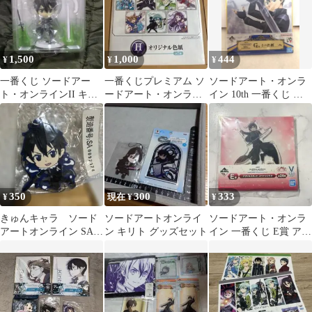
1,500
1,000
444
¥
¥
¥
一番くじ ソードアー
一番くじプレミアム ソ
ソードアート・オンラ
ト・オンラインII キリ
ードアート・オンライ
イン 10th 一番くじ ミ
トALO きゅんキャラ
ン H賞 色紙 キリト
ニ色紙（G賞／キリ
ト）
350
300
333
¥
現在 ¥
¥
きゅんキャラ ソード
ソードアートオンライ
ソードアート・オンラ
アートオンライン SAO
ン キリト グッズセット
イン 一番くじ E賞 アク
一番くじ キリト ラバス
リルスタンド キリト
ト