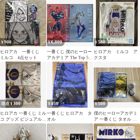
タンド
Top5 A賞D賞E賞G賞
一番くじ ラストワン
新品未開封
賞
900
6,800
580
¥
¥
¥
ヒロアカ 一番くじ
一番くじ 僕のヒーロー
ヒロアカ ミルコ ア
ミルコ 4点セット
アカデミア The Top 5!
クスタ
フィギュアセット
300
450
500
現在 ¥
¥
¥
ヒロアカ 一番くじ ミル
一番くじ ヒロアカ タ
僕のヒーローアカデミ
コ グッズ ビジュアルタ
オル
ア 一番くじ タオル ラ
オル （2枚）
バーキーホルダーセッ
ト