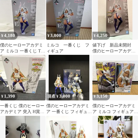
コ
ルコ）
4,180
3,000
4,250
¥
¥
¥
僕のヒーローアカデミ
ミルコ 一番くじ フ
値下げ 新品未開封
ア ミルコ 一番くじ The
ィギュア
僕のヒーローアカデミ
Top 5！ E賞
ア E賞 ミルコ 一
番くじ
1,390
3,000
3,150
¥
現在 ¥
¥
一番くじ 僕のヒーロー
僕のヒーローアカデミ
僕のヒーローアカデミ
アカデミア 突入 H賞ミ
ア 一番くじ フィギュア
ア ミルコ フィギュア 2
ルコ フィギュア
飯田天哉 ミルコ 2体セ
個セット おまけ付き
ット