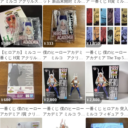
ア ミルコ アクリルスタ
ット 新品未開封 ミル
ア 一番くじ H賞 ミルコ
ンド
コ Mt.レディ まとめ
フィギュア
売り
380
333
1,050
¥
¥
¥
【ヒロアカ】ミルコ 一
僕のヒーローアカデミ
一番くじ 僕のヒーロー
番くじ H賞 アクリルス
ア ミルコ アクリル
アカデミア The Top 5！
タンド
スタンド 一番くじ
I賞 タオル 全12種 ★
The Top 5!
600
2,000
2,800
¥
¥
¥
一番くじ 僕のヒーロー
一番くじ 僕のヒーロー
一番くじ ヒロアカ 突入
アカデミア J賞 クリア
アカデミア ミルコ ラス
ミルコ フィギュア ラス
ファイル＆ステッカー
トワン賞 フィギュア
トワン賞 未開封
ミルコ