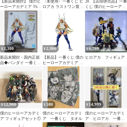
【新品未開封】 僕のヒ
〈未使用〉一番くじ ヒ
28. 【店頭併売品】一番
ーローアカデミア The
ロアカ ラストワン賞 ミ
くじ 僕のヒーローアカ
Top 5！ B賞 ホークス
ルコ フィギュア
デミア 突入 ラストワン
賞 ミルコ;figure ラスト
ワンver. ※未開封品
2,300
2,980
6,799
¥
¥
¥
新品未開封・国内正規
【新品】一番くじ 僕の
ヒロアカ フィギュア
品◆バンダイ 一番くじ
ヒーローアカデミア ～
僕のヒーローアカデミ
突入～ ラストワン賞 ミ
ア H賞 ミルコ
ルコ;figure ラストワン
ver.
12,900
580
14,999
¥
¥
¥
僕のヒーローアカデミ
僕のヒーローアカデミ
僕のヒーローアカデミ
ア フィギュアセット①
ア 一番くじ タオル
ア ヒロアカ 一番く
じ フィギュア 轟