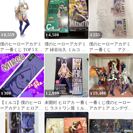
爆豪 ミルコ 緑谷
8,559
4,500
555
¥
¥
¥
僕のヒーローアカデミ
僕のヒーローアカデミ
僕のヒーローアカデミ
ア 一番くじ TOP 5 E賞
ア 緑谷出久 ミルコ フ
ア 一番くじ アクス
ミルコ フィギュア
ィギュア 2点セット
タ 2個セット
300
2,999
19,488
¥
¥
¥
【ミルコ】僕のヒーロ
未開封 ヒロアカ 一番く
一番くじ僕のヒーロー
ーアカデミア ヒロアカ
じ ラストワン賞 ミルコ
アカデミア エンデヴァ
一番くじtop5タオル
フィギュア
ー ミルコ ホークス エ
【MIRCO】
ッジショット