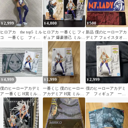
2,999
4,800
500
¥
¥
¥
ヒロアカ the top5 ミル
ヒロアカ 一番くじ フィ
新品 僕のヒーローアカ
コ 一番くじ フィギ
ギュア 爆豪勝己 ミルコ
デミア フェイスタオル
ュア
新品未開封
3枚セット 一番くじ
4,999
1,999
2,999
¥
¥
¥
僕のヒーローアカデミ
一番くじ 僕のヒーロー
僕のヒーローアカデミ
ア 一番くじ H賞ミルコ
アカデミア H賞 ミルコ
ア フィギュア 一番
フィギュア タオル セッ
フィギュア
くじ 突入
ト