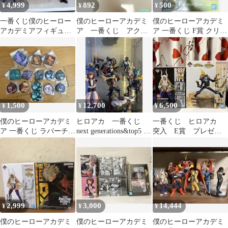
4,999
892
500
¥
¥
¥
一番くじ僕のヒーロー
僕のヒーローアカデミ
僕のヒーローアカデミ
アカデミアフィギュア
ア 一番くじ アクス
ア 一番くじ F賞 クリア
セット
タ ミルコ & イレイザ
ポスター
ーヘッド
1,500
12,700
6,500
¥
¥
¥
僕のヒーローアカデミ
ヒロアカ 一番くじ
一番くじ ヒロアカ
ア 一番くじ ラバーチャ
next generations&top5 フ
突入 E賞 プレゼン
ーム
ィギュア
トマイク ラストワ
ン ミルコ フィギュ
ア
2,999
3,000
14,444
¥
¥
¥
僕のヒーローアカデミ
僕のヒーローアカデミ
僕のヒーローアカデミ