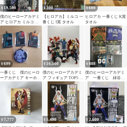
19,500
300
600
¥
¥
¥
僕のヒーローアカデミ
【ヒロアカ】ミルコ 一
ヒロアカ 一番くじ K賞
ア ヒロアカ ミルコ
番くじ I賞 タオル
タオル
ARTFX J コトブキヤ
1/8
699
16,000
888
¥
¥
¥
一番くじ 僕のヒーロ
僕のヒーローアカデミ
僕のヒーローアカデミ
ーアカデミア キーホル
ア フィギュア TOP5 一
ア 一番くじ 緑谷
ダーセット
番くじ
轟 爆豪 ミルコ 荼
毘 トガ
7,777
5,490
2,600
¥
¥
¥