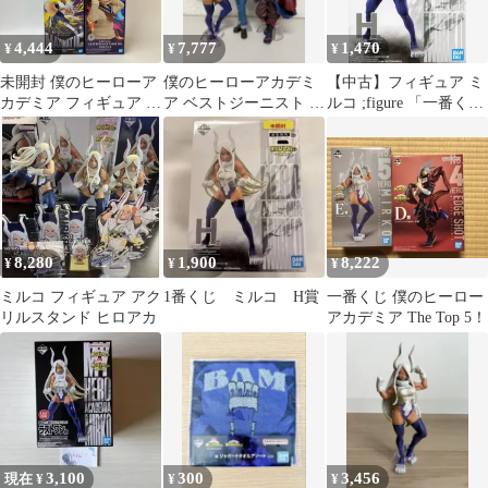
4,444
7,777
1,470
¥
¥
¥
未開封 僕のヒーローア
僕のヒーローアカデミ
【中古】フィギュア ミ
カデミア フィギュア ミ
ア ベストジーニスト フ
ルコ ;figure 「一番くじ
ルコ トガヒミコ 2種 4
ィギュア
僕のヒーローアカデミ
個セット LF8068 f101
ア ～突入～」 H賞 フィ
ギュア
8,280
1,900
8,222
¥
¥
¥
ミルコ フィギュア アク
1番くじ ミルコ H賞
一番くじ 僕のヒーロー
リルスタンド ヒロアカ
アカデミア The Top 5！
3,100
300
3,456
現在 ¥
¥
¥