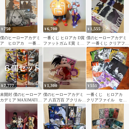
750
6,700
1,555
¥
¥
¥
僕のヒーローアカデミ
一番くじ ヒロアカ D賞
僕のヒーローアカデミ
ア ヒロアカ 一番く
ファットガム E賞 ミル
ア 一番くじ クリアファ
じ
コ フィギュア
イル・ステッカーセッ
ト 全12種
7,777
1,300
555
¥
¥
¥
未開封 僕のヒーローア
僕のヒーローアカデミ
一番くじ ヒロアカ
カデミア MAXIMATIC
ア 八百万百 アクリルス
クリアファイル セッ
フィギュア ミルコ 爆豪
タンド 飯田天哉 缶バッ
ト
勝己 イレイザーヘッド
ジ セット
3種 6個セット LF8163
f101