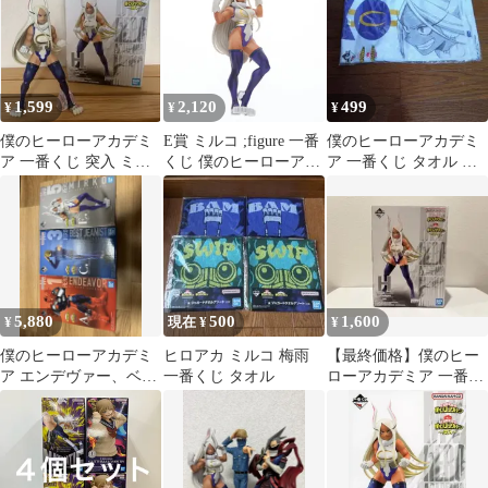
1,599
2,120
499
¥
¥
¥
僕のヒーローアカデミ
E賞 ミルコ ;figure 一番
僕のヒーローアカデミ
ア 一番くじ 突入 ミル
くじ 僕のヒーローアカ
ア 一番くじ タオル ミ
コ フィギュア ヒロアカ
デミア The Top 5! フィ
ルコ
ギュア プライズ バンダ
イスピリッツ
5,880
500
1,600
¥
現在 ¥
¥
僕のヒーローアカデミ
ヒロアカ ミルコ 梅雨
【最終価格】僕のヒー
ア エンデヴァー、ベス
一番くじ タオル
ローアカデミア 一番く
トジーニスト、ミル
じ 突入 ミルコ フィギ
コ 一番クジ
ュア ヒロアカ