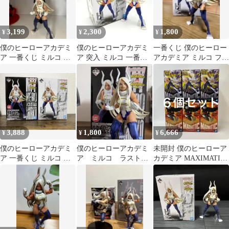
3,199
2,300
1,800
¥
¥
¥
僕のヒーローアカデミ
僕のヒーローアカデミ
一番くじ 僕のヒーロー
ア 一番くじ ミルコ ト
ア 突入 ミルコ 一番く
アカデミア ミルコ フィ
ガヒミコ フィギュア 2
じ H賞 フィギュア
ギュア
体セット
3,888
1,800
6,666
¥
¥
¥
僕のヒーローアカデミ
僕のヒーローアカデミ
未開封 僕のヒーローア
ア 一番くじ ミルコ フ
ア ミルコ ラストワ
カデミア MAXIMATIC
ィギュア 2種セット
ン フィギュア 一番く
ミルコ 爆豪勝己Ⅲ フィ
じ
ギュア 6個セット
LF8176 f101