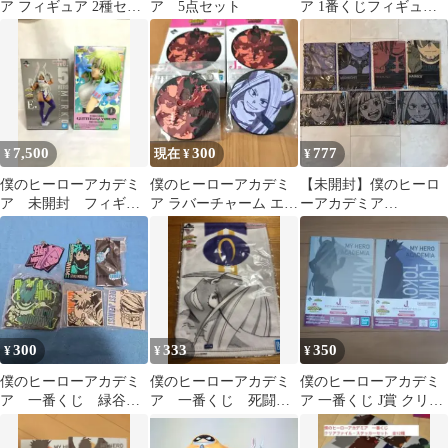
ア フィギュア 2種セッ
ア 5点セット
ア 1番くじフィギュア 7
ト
体
7,500
300
777
¥
現在 ¥
¥
僕のヒーローアカデミ
僕のヒーローアカデミ
【未開封】僕のヒーロ
ア 未開封 フィギュ
ア ラバーチャーム エン
ーアカデミア
ア セット
デヴァー ミルコ
TheTop5！一番くじ I賞
タオル 7枚セット
300
333
350
¥
¥
¥
僕のヒーローアカデミ
僕のヒーローアカデミ
僕のヒーローアカデミ
ア 一番くじ 緑谷・
ア 一番くじ 死闘
ア 一番くじ J賞 クリア
爆豪・他 ７個セット
G賞 ビジュアルタオ
ファイル・ステッカー
ル ミルコ
セット