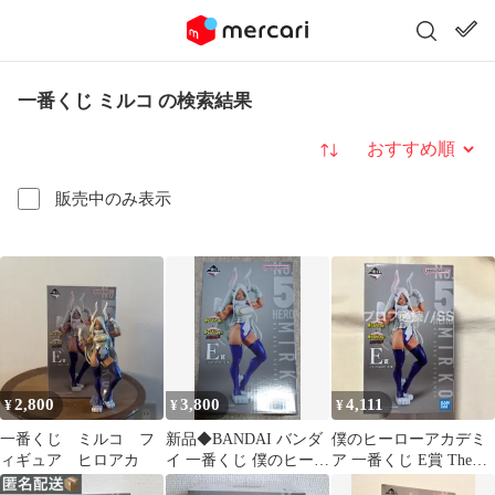
一番くじ ミルコ の検索結果
並び替え
販売中のみ表示
2,800
3,800
4,111
¥
¥
¥
一番くじ ミルコ フ
新品◆BANDAI バンダ
僕のヒーローアカデミ
ィギュア ヒロアカ
イ 一番くじ 僕のヒーロ
ア 一番くじ E賞 The
ーアカデミア E賞 ミル
Top5！ フィギュア（ミ