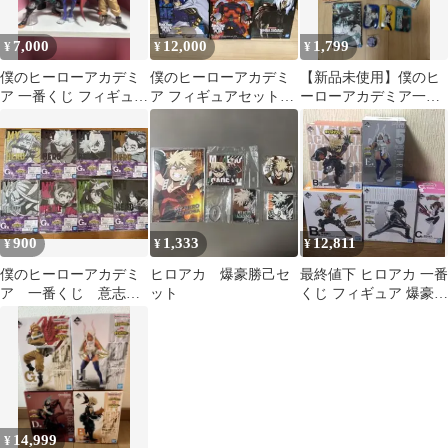
7,000
12,000
1,799
¥
¥
¥
僕のヒーローアカデミ
僕のヒーローアカデミ
【新品未使用】僕のヒ
ア 一番くじ フィギュア
ア フィギュアセット
ーローアカデミア一番
セット
一番くじ ラウトワ
くじ ミニタオル他グ
ン ミルコ
ッズ詰め合わせセット
900
1,333
12,811
¥
¥
¥
僕のヒーローアカデミ
ヒロアカ 爆豪勝己セ
最終値下 ヒロアカ 一番
ア 一番くじ 意志
ット
くじ フィギュア 爆豪勝
G賞 クリアファイ
己 麗日お茶子 ミルコ
ル 8種 セット
心操人使
14,999
¥