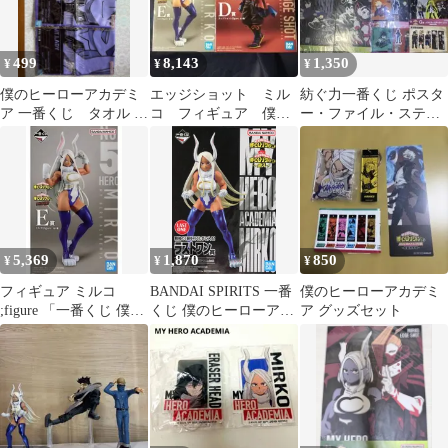
499
8,143
1,350
¥
¥
¥
僕のヒーローアカデミ
エッジショット ミル
紡ぐ力一番くじ ポスタ
ア 一番くじ タオル 3
コ フィギュア 僕の
ー・ファイル・ステッ
種セット
ヒーローアカデミア
カー・クリアしおり
ヒロアカ 2個 ●
5,369
1,870
850
¥
¥
¥
フィギュア ミルコ
BANDAI SPIRITS 一番
僕のヒーローアカデミ
;figure 「一番くじ 僕の
くじ 僕のヒーローアカ
ア グッズセット
ヒーローアカデミア
デミア 突入 ラストワン
The Top 5!」 E賞 フィ
賞 ミルコ figure ラスト
ギュア【10日以内発
ワンver.
送】