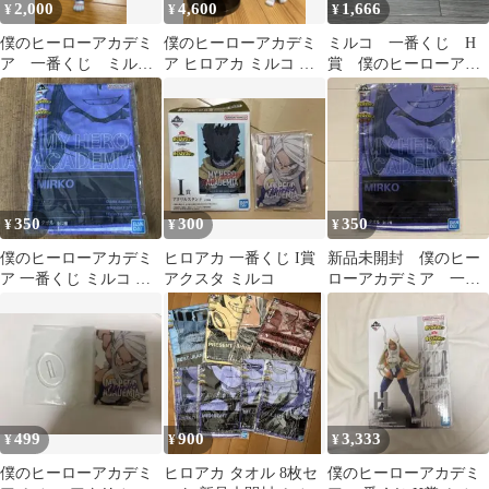
2,000
4,600
1,666
¥
¥
¥
僕のヒーローアカデミ
僕のヒーローアカデミ
ミルコ 一番くじ H
ア 一番くじ ミル
ア ヒロアカ ミルコ フ
賞 僕のヒーローアカ
コ フィギュア
ィギュア セット 一番く
デミア ヒロアカ 突
じ
入 箱あり
350
300
350
¥
¥
¥
僕のヒーローアカデミ
ヒロアカ 一番くじ I賞
新品未開封 僕のヒー
ア 一番くじ ミルコ タ
アクスタ ミルコ
ローアカデミア 一番
オル
くじ ミルコ タオル
499
900
3,333
¥
¥
¥
僕のヒーローアカデミ
ヒロアカ タオル 8枚セ
僕のヒーローアカデミ