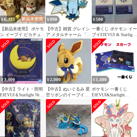
6,333
890
500
¥
¥
¥
【新品未使用】 ポケモ
【中古】雑貨 グレイシ
一番くじ ポケモン イー
ン イーブイ ピカチュウ
ア メタルチャーム 「一
ブイEIEVUI & Starlight
一番くじ ぬいぐるみ
番くじ Pokemon
Night
EIEVUI＆Starlight
Night」 H賞
3,400
2,000
1,400
¥
¥
¥
【中古】ライト・照明
【中古】ぬいぐるみ 星
ポケモン 一番くじ
EIEVUI＆Starlight Night
空リボンのイーブイぬ
EIEVUI&Starlight
ルームライト 「一番く
いぐるみ 「一番くじ
Night スカーフ２枚
じ Pokemon EIEVUI＆
Pokemon EIEVUI＆
Starlight Night」 C賞
Starlight Night」 A賞