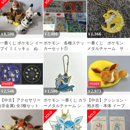
2点
8,500
2,480
1,366
¥
¥
¥
一番くじ ポケモン イー
ポケモン 各種ステッ
一番くじ ポケモン
ブイ ミミッキュ ぬい
カーセット①
メタルチャーム サン
ぐるみ セット
ダース 星空
5%OFF
5%OFF
2,546
1,500
2,973
¥
¥
¥
【中古】アクセサリー
ポケモン 一番くじ カラ
【中古】クッション・
(非金属) 全2種セット
ーメタルチャーム シャ
抱き枕・本体 イーブイ
スカーフ 「一番くじ
ワーズう
のお月さまクッション
Pokemon EIEVUI＆
「一番くじ Pokemon
Starlight Night」 E賞
EIEVUI＆Starlight
Night」 ラストワン賞