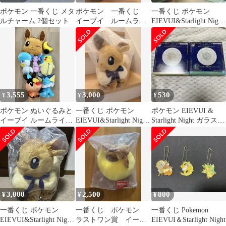
ポケモン 一番くじ メタ
ポケモン 一番くじ
一番くじ ポケモン
ルチャーム 2個セット
イーブイ ルームライ
EIEVUI&Starlight Night
ト
タオルセット
3,555
3,000
530
¥
¥
¥
ポケモン ぬいぐるみと
一番くじ ポケモン
ポケモン EIEVUI &
イーブイ ルームライト
EIEVUI&Starlight Night
Starlight Night ガラスコ
のセットです。
A賞
レクション
3,000
2,500
800
¥
¥
¥
一番くじ ポケモン
一番くじ ポケモン
一番くじ Pokemon
EIEVUI&Starlight Night
ラストワン賞 イーブ
EIEVUI＆Starlight Night