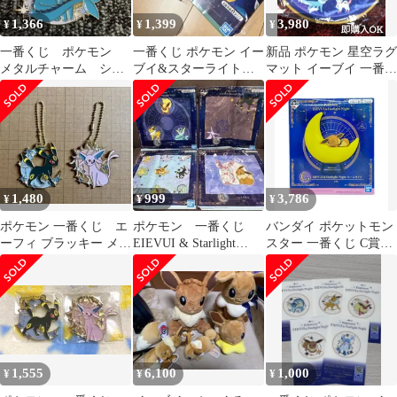
1,366
1,399
3,980
¥
¥
¥
一番くじ ポケモン
一番くじ ポケモン イー
新品 ポケモン 星空ラグ
メタルチャーム シャ
ブイ&スターライトナ
マット イーブイ 一番く
ワーズ 星空
イト スカーフ 2点セ
じ pokemo eeve
ット
1,480
999
3,786
¥
¥
¥
ポケモン 一番くじ エ
ポケモン 一番くじ
バンダイ ポケットモン
ーフィ ブラッキー メタ
EIEVUI & Starlight
スター 一番くじ C賞
ルチャーム キーホルダ
NIghtのG賞 4点
EIEVUI & Starlight
ー
Night ルームライト フ
ィギュア
1,555
6,100
1,000
¥
¥
¥