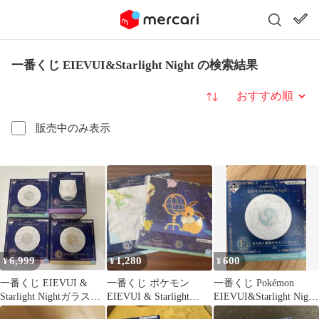
一番くじ EIEVUI&Starlight Night の検索結果
並び替え
販売中のみ表示
6,999
1,280
600
¥
¥
¥
一番くじ EIEVUI &
一番くじ ポケモン
一番くじ Pokémon
Starlight Nightガラスコ
EIEVUI & Starlight
EIEVUI&Starlight Night
レクション
Night
F賞