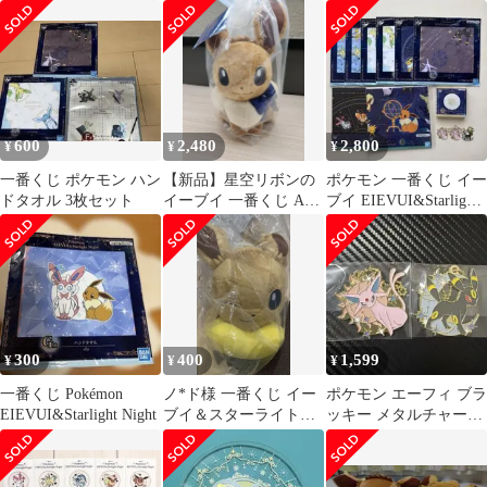
A賞
イのお月さまクッショ
ン
600
2,480
2,800
¥
¥
¥
一番くじ ポケモン ハン
【新品】星空リボンの
ポケモン 一番くじ イー
ドタオル 3枚セット
イーブイ 一番くじ A賞
ブイ EIEVUI&Starlight
ぬいぐるみ ポケモン
Night
300
400
1,599
¥
¥
¥
一番くじ Pokémon
ノ*ド様 一番くじ イー
ポケモン エーフィ ブラ
EIEVUI&Starlight Night
ブイ＆スターライトナ
ッキー メタルチャーム
イト B賞 イーブイとお
2種セット
星さまぬいぐ