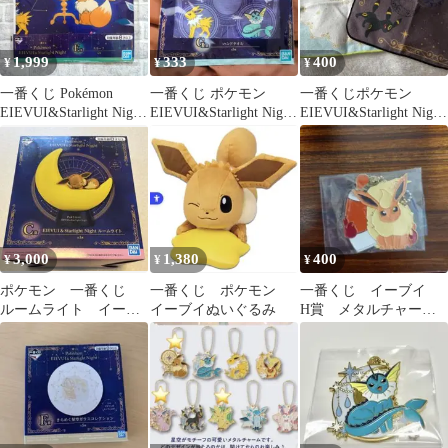
1,999
333
400
¥
¥
¥
一番くじ Pokémon
一番くじ ポケモン
一番くじポケモン
EIEVUI&Starlight Night
EIEVUI&Starlight Night
EIEVUI&Starlight Night
スカーフ
ハンドタオル
ハンカチ2枚
3,000
1,380
400
¥
¥
¥
ポケモン 一番くじ
一番くじ ポケモン
一番くじ イーブイ
ルームライト イーブ
イーブイぬいぐるみ
H賞 メタルチャー
イ
ム ブースター