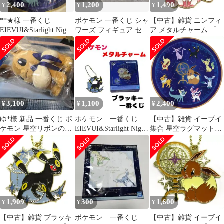
2,400
1,200
1,490
¥
¥
¥
**★様 一番くじ
ポケモン 一番くじ シャ
【中古】雑貨 ニンフィ
EIEVUI&Starlight Night
ワーズ フィギュア セッ
ア メタルチャーム 「一
D賞 星空ラグ
ト
番くじ Pokemon
EIEVUI＆Starlight
Night」 H賞
3,100
1,100
2,400
¥
¥
¥
ゆ*様 新品 一番くじ ポ
ポケモン 一番くじ
【中古】雑貨 イーブイ
ケモン 星空リボンのイ
EIEVUI&Starlight Night
集合 星空ラグマット
ーブイぬいぐるみ A賞
H賞ブラッキー
「一番くじ Pokemon
EIEVUI＆Starlight
Night」 D賞
1,909
300
1,600
¥
¥
¥
【中古】雑貨 ブラッキ
ポケモン 一番くじ
【中古】雑貨 イーブイ