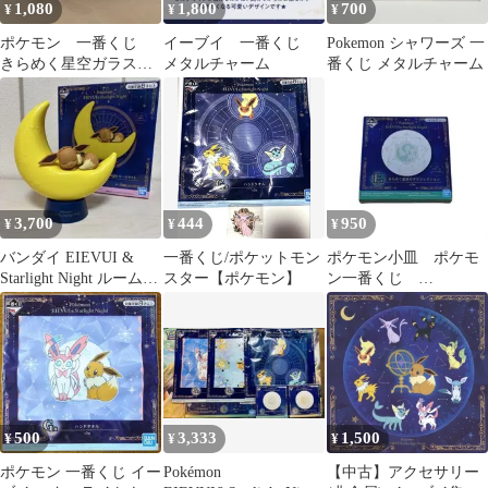
1,080
1,800
700
¥
¥
¥
ポケモン 一番くじ
イーブイ 一番くじ
Pokemon シャワーズ 一
きらめく星空ガラスコ
メタルチャーム
番くじ メタルチャーム
レクション イーブ
イ ガラス皿 プレー
ト
3,700
444
950
¥
¥
¥
バンダイ EIEVUI &
一番くじ/ポケットモン
ポケモン小皿 ポケモ
Starlight Night ルームラ
スター【ポケモン】
ン一番くじ
イト
EIEVUI&Starlight Night
500
3,333
1,500
¥
¥
¥
ポケモン 一番くじ イー
Pokémon
【中古】アクセサリー