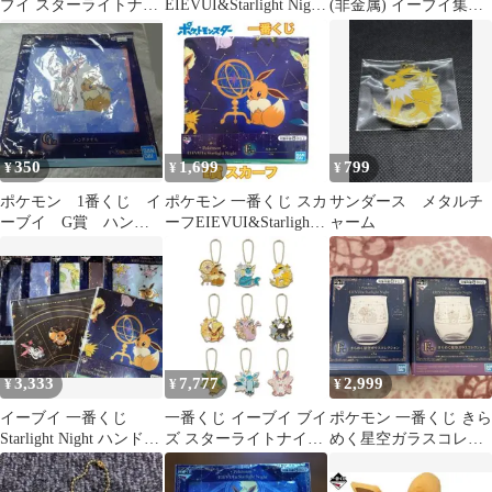
ブイ スターライトナイ
EIEVUI&Starlight Night
(非金属) イーブイ集合/
ト タオル イーブイ&ニ
イーブイ一番くじ
ネイビー スカーフ 「一
ンフィア
番くじ Pokemon
EIEVUI＆Starlight
Night」 E賞
350
1,699
799
¥
¥
¥
ポケモン 1番くじ イ
ポケモン 一番くじ スカ
サンダース メタルチ
ーブイ G賞 ハンド
ーフEIEVUI&Starlight
ャーム
タオル
Night
3,333
7,777
2,999
¥
¥
¥
イーブイ 一番くじ
一番くじ イーブイ ブイ
ポケモン 一番くじ きら
Starlight Night ハンドタ
ズ スターライトナイト
めく星空ガラスコレク
オル スカーフ
メタルチャーム 全9種
ション グラス イーブイ
コンプ
コップ