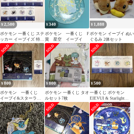
2,500
340
1,888
¥
¥
¥
ポケモン 一番くじ ステ
ポケモン 一番くじ F
ポケモン イーブイ ぬい
ッカー イーブイズ 特典
賞 星空 イーブイ
ぐるみ 2体セット
コンプリート まとめ売
り
800
800
500
¥
¥
¥
ポケモン 一番くじ
ポケモン 一番くじ タオ
一番くじ ポケモン
イーブイ&スターライ
ルセット7枚
EIEVUI & Starlight
トナイト E賞 スカ
Night ステッカー
ーフ ステッカー