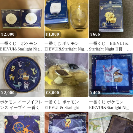
2,000
1,800
666
¥
¥
¥
一番くじ ポケモン
一番くじ ポケモン
一番くじ EIEVUI &
EIEVUI&Starlight Night
EIEVUI&Starlight Night
Starlight Night H賞 グ
イーブイ
ガラス
レイシア
2,000
3,000
400
¥
¥
¥
ポケモン イーブイフレ
一番くじ ポケモン
一番くじ ポケモン
ンズ イーブイ 一番くじ
EIEVUI & Starlight
EIEVUI&Starlight Night
D賞 星空ラグマット
Night B賞
ハンドタオル