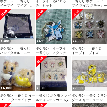
ポケモン 一番くじ
イーブイ ぬいぐる
一番くじ ポケモン イー
イーブイ ブイズ メ
み セット
ブイ ブイズ ステッカー
タルチャーム
300
699
4,900
¥
¥
¥
ポケモン 一番くじ
ポケモン イーブイ
ポケモン 一番くじ
ハンドタオル エーフ
一番くじ メタルチャ
イーブイ ブイズ メ
ィ ブラッキー
ーム キーホルダー
タルチャーム
グレイシア
6,000
1,000
2,800
¥
¥
¥
ポケモン 一番くじ イー
一番くじ ポケモン ノベ
ポケモン 一番くじ サン
ブイ スターライトナイ
ルティステッカー 7枚
ダース キーチェーン チ
ト A賞 B賞 ぬいぐるみ
ャーム メタルチャーム