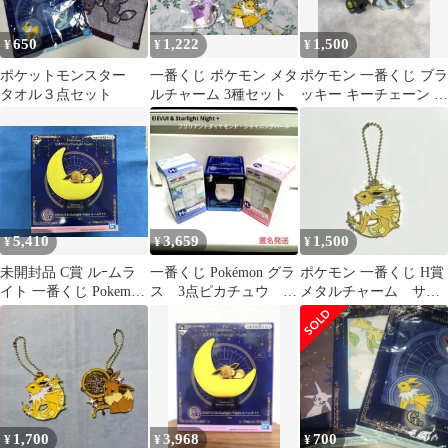
650
1,222
1,500
¥
¥
¥
ポケットモンスター
一番くじ ポケモン メタ
ポケモン 一番くじ ブラ
タオル３点セット
ルチャーム 3種セット
ッキー キーチェーン チ
ャーム メタルチャーム
5,410
3,659
1,500
¥
¥
¥
未開封品 C賞 ルｰムラ
一番くじ Pokémon グラ
ポケモン 一番くじ H賞
イト 一番くじ Pokemon
ス 3点ピカチュウ イ
メタルチャーム サン
EIEVUI&Starlight Night
ーブイ ポチャッコ
ダース
ポケットモンスタｰ
ナエトル
1,700
3,968
700
¥
¥
¥