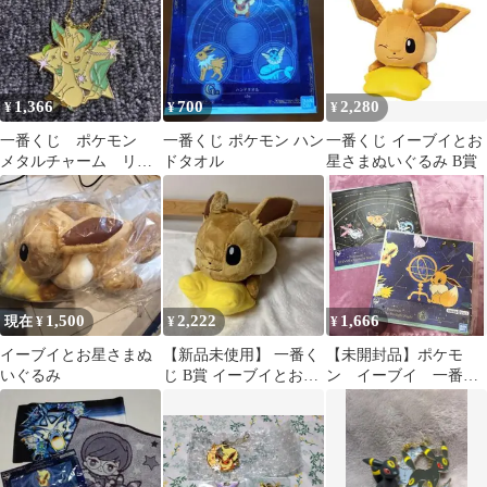
1,366
700
2,280
¥
¥
¥
一番くじ ポケモン
一番くじ ポケモン ハン
一番くじ イーブイとお
メタルチャーム リー
ドタオル
星さまぬいぐるみ B賞
フィア 星空
1,500
2,222
1,666
現在 ¥
¥
¥
イーブイとお星さまぬ
【新品未使用】 一番く
【未開封品】ポケモ
いぐるみ
じ B賞 イーブイとお星
ン イーブイ 一番く
さまぬいぐるみ
じ スカーフ 2種セッ
ト