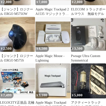
2,000
7,000
2,000
¥
¥
¥
【ジャンク】ロジクー
Apple Magic Trackpad 2
ELECOM トラックボー
ル ERGO M575OW
A1535 マジックトラッ
ルマウス 無線モデル
クパッド ホワイト 動作
品
2,500
4,500
3,500
¥
¥
¥
【ジャンク】ロジクー
Apple Magic Mouse -
Pwnage Ultra Custom
ル ERGO M575S
Lightning
Symmetrical
7,499
3,188
5,000
¥
¥
¥
LEGOCITY正規品 北極
Apple Magic Trackpad
アクティートラック