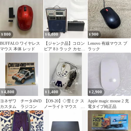
ィトラック
800
6,800
900
¥
¥
¥
BUFFALO ワイヤレス
【ジャンク品】コロン
Lenovo 有線マウス ブ
マウス 本体 レッド
ビア 8トラック カセッ
ラック
トプレーヤーGP-K185
テープ付
4,800
1,400
2,900
¥
¥
¥
ヨネザワ チータ4WD
【O9-20】◇雪ミク ス
Apple magic mouse 2 充
カスタム ラジコン
ノーライトマウス 中
電タイプ純正品
古