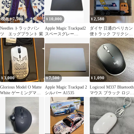
7,500
10,000
2,580
現在 ¥
¥
¥
Needles トラックパン
Apple Magic Trackpad2
ダイヤ 日通のペリカン
ツ エッグプラント 紫
スペースグレー
便トラック フリクショ
(Lightning)
ン 本体
3,000
7,500
1,090
¥
¥
¥
Glorious Model O Matte
Apple Magic Trackpad 2
Logicool M337 Bluetooth
White ゲーミングマウ
シルバー A1535
マウス ブラック ロジク
ス
ール