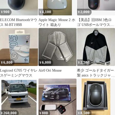
900
4,100
2,000
¥
¥
¥
ELECOM Bluetoothマウ
Apple Magic Mouse 2 ホ
​【美品】旧IBM 3色ロ
ス M-BT19BB
ワイト 箱あり
ゴ USBボールマウス
MU08T 動作確済
6,800
6,000
2,580
¥
¥
¥
Logicool G705 ワイヤレ
Air0 Ori Mouse
希少 ゴールドタイガー
スゲーミングマウス
製 asics トラックジャケ
ット 黒/灰 レトロ O
260,000
800
8,500
¥
¥
¥