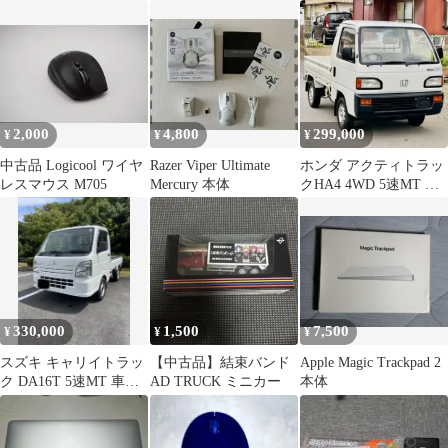
SSD512GB 箱
イト US配列
2,000
4,800
299,000
¥
¥
¥
中古品 Logicool ワイヤ
Razer Viper Ultimate
ホンダ アクティトラッ
レスマウス M705
Mercury 本体
クHA4 4WD 5速MT 極
上車 3万km
330,000
1,500
7,500
¥
¥
¥
スズキ キャリイトラッ
【中古品】結束バンド
Apple Magic Trackpad 2
ク DA16T 5速MT 車検
AD TRUCK ミニカー
本体
令和9年10月 2WD