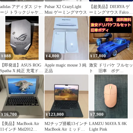
adidas アディダス ジャ
Pulsar X2 CrazyLight
【超美品】DIERYA ゲ
ージ トラックジャケッ
Mini ゲーミングマウス
ーミングマウス Falcon
ト Y2K ネイビー M
M1 24000DPI
888
4,800
17,800
¥
¥
¥
【即発送】ASUS ROG
Apple magic mouse 3 純
激安 ドリパケ フルセッ
Spatha X 純正 充電ドッ
正品
ト 旧車 ボデ
ク
ィ tt02 ラジコ
ン YD-2
16,700
123,000
7,900
¥
¥
¥
【美品】MacBook Air
M2チップ搭載13インチ
LAMZU MAYA X 8K
11インチ Mid2012
MacBook Air ミッドナ
Light Pink