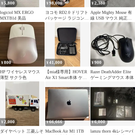
5,800
98,000
2,380
¥
¥
¥
logiciol MX ERGO
ヨコモ RD2.0 ドリフト
Apple Mighty Mouse 有
MXTB1d 美品
パッケージ ラジコン本
線 USB マウス 純正
体、フタバ6PVセット
A1152 ⑦
800
41,000
900
¥
¥
¥
HP ワイヤレスマウス
【mia様専用】HOVER
Razer DeathAdder Elite
薄型 サクラ色
Air X1 Smart本体 ケー
ゲーミングマウス 本体
ス付き
2,000
66,666
6,000
¥
¥
¥
ダイヤペット 三菱ふそ
MacBook Air M1 1TB
lamzu thorn 4kレシーバ