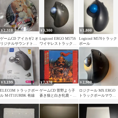
ドトラック
ドトラック
2,310
3,300
1,800
¥
¥
¥
ゲームCD アイカギ2 オ
Logicool ERGO M575S
Logicool M570トラック
リジナルサウンドトラ
ワイヤレストラックボ
ボール
ック
ール 本体
3,199
7,370
2,980
¥
¥
¥
ELECOM トラックボー
ゲームCD 菅野よう子
ロジクール MX ERGO
ル M-IT11URBK 有線
蒼き狼と白き牝鹿・ジ
トラックボールマウス
ンギスカン サウンドト
MXTB1 ワイヤレス #2
ラック