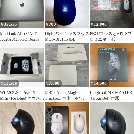
35,555
700
12,800
¥
¥
¥
MacBook Air (インテ
Digio ワイヤレスマウス
PRO2マウスとAPEXプ
ル,2020)256GB Retina
MUS-BKT154BL
ロミニキーボード
12,500
7,000
14,500
¥
¥
¥
WLMOUSE Beast X
k1457 Apple Magic
L.ogicool MX MASTER
Mini (Ice Blue) マウス本
Trackpad 本体 ホワイ
4 Logi Bolt 付属
体
ト