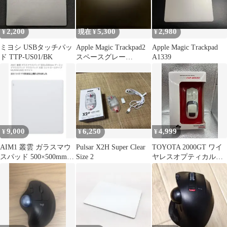
2,200
5,300
2,980
¥
現在 ¥
¥
ミヨシ USBタッチパッ
Apple Magic Trackpad2
Apple Magic Trackpad
ド TTP-US01/BK
スペースグレー
A1339
(Lightning)
9,000
6,250
4,999
¥
¥
¥
AIM1 叢雲 ガラスマウ
Pulsar X2H Super Clear
TOYOTA 2000GT ワイ
スパッド 500×500mm
Size 2
ヤレスオプティカルマ
ホワイト
ウス 日本限定版