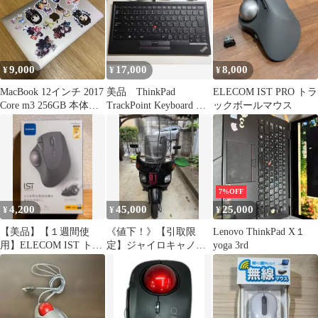
9,000
17,000
8,000
¥
¥
¥
MacBook 12インチ 2017
美品 ThinkPad
ELECOM IST PRO トラ
Core m3 256GB 本体の
TrackPoint Keyboard 有
ックボールマウス
み
線 日本語配列
7%OFF
4,200
45,000
25,000
¥
¥
¥
【美品】【１週間使
《値下！》【引取限
Lenovo ThinkPad X１
用】ELECOM IST トラ
定】ジャイロキャノピ
yoga 3rd
ックボールマウス
ー TA02 ミニカー登録
車《不動車》