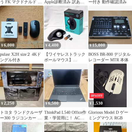
う FK マクドナルド ト
Apple診断済み 訳あり
ー付き 動作確認済み
ラック 昭和レトロ ミニ
特価
カー
6,000
4,400
15,000
¥
¥
¥
pulasr X2H size２ 4Kド
【ワイヤレストラック
BOSS BR-800 デジタル
ングル付き
ボールマウス】
レコーダー MTR 本体
M575SPBK / ロジクー
ル
10%OFF
2,250
6,500
1,530
¥
¥
¥
トヨタ ランドクルーザ
ThinkPad L540 Office作
Glorious Model D ゲー
ー300 ラジコンカー 本
業・学習用に！ ACアダ
ミングマウス RGB
体
プタ付