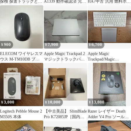
探検 探査トラックと移
A1339 動作確認済 元箱
HA7中古 汎用 燃料ポン
動ラボ【60378】〈美
付
プ フューエルポンプ 本
品〉
体
900
7,900
6,700
¥
¥
¥
ELECOM ワイヤレスマ
Apple Magic Trackpad 2
Apple Magic
ウス M-TM10DB ブラ
マジックトラックパッ
Trackpad/Magic
ック
ド ホワイト
Keyboard US配列
3,000
10,000
13,000
¥
¥
¥
Logitech Pebble Mouse 2
【中古美品】 SlimBlade
Razer レイザー Death
M350S 本体
Pro K72085JP［国内正
Adder V4 Pro ソール張
規品］
替え済み