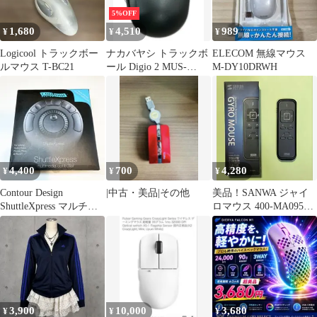
5%OFF
1,680
4,510
989
¥
¥
¥
Logicool トラックボー
ナカバヤシ トラックボ
ELECOM 無線マウス
ルマウス T-BC21
ール Digio 2 MUS-
M-DY10DRWH
TBLF185BK
4,400
700
4,280
¥
¥
¥
Contour Design
|中古・美品|その他
美品！SANWA ジャイ
ShuttleXpress マルチコ
ロマウス 400-MA095、
ントローラー
動作確認済、箱・取説
付
3,900
10,000
3,680
¥
¥
¥