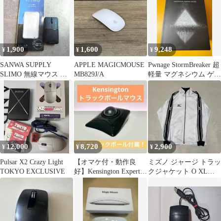
1,900
1,600
9,248
¥
¥
¥
SANWA SUPPLY
APPLE MAGICMOUSE
Pwnage StormBreaker 超
SLIMO 無線マウス 充
MB829J/A
軽量 マグネシウム ゲー
電式 静音
ミングマウス
12,000
8,720
2,900
¥
¥
¥
Pulsar X2 Crazy Light
【オマケ付・動作良
ミズノ ジャージ トラッ
TOKYO EXCLUSIVE
好】Kensington Expert
クジャケット O XL相
Mouse 無線
当 ホワイト ブラック
日本製