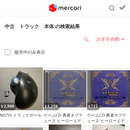
中古 トラック 本体 の検索結果
並び替え
販売中のみ表示
2,900
1,210
715
¥
¥
¥
M575S トラックボール
ゲームCD 勇者ネプテ
ゲームCD 勇者ネプテ
ューヌ ヒーローエディ
ューヌ ヒーローエディ
ション同梱特典サウン
ション同梱特典サウン