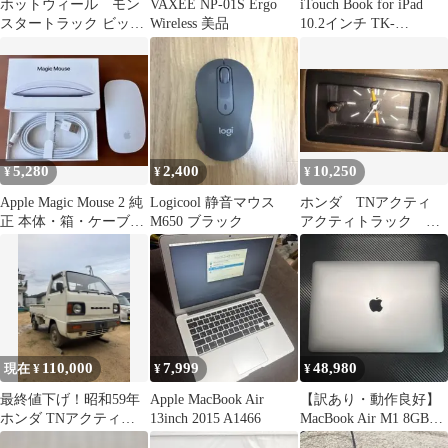
ホットウィール モン
VAXEE NP-01S Ergo
iTouch Book for iPad
スタートラック ビッグ
Wireless 美品
10.2インチ TK-
ループ チャレンジ
CA13BPBK
プレイセット
5,280
2,400
10,250
¥
¥
¥
Apple Magic Mouse 2 純
Logicool 静音マウス
ホンダ TNアクティ
正 本体・箱・ケーブル
M650 ブラック
アクティトラック 純
付 動作確認済
正アナログ時計 動作
品 中古 レトロ
110,000
7,999
48,980
現在 ¥
¥
¥
最終値下げ！昭和59年
Apple MacBook Air
【訳あり・動作良好】
ホンダ TNアクティ
13inch 2015 A1466
MacBook Air M1 8GB
レストアベース アクテ
256GB 2020年