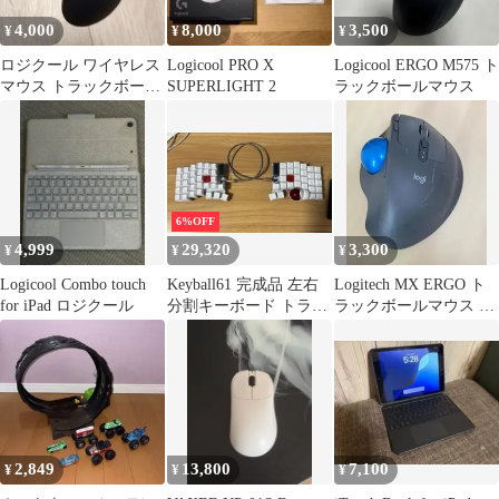
4,000
8,000
3,500
¥
¥
¥
ロジクール ワイヤレス
Logicool PRO X
Logicool ERGO M575 ト
マウス トラックボール
SUPERLIGHT 2
ラックボールマウス
無線 M575S
6%OFF
4,999
29,320
3,300
¥
¥
¥
Logicool Combo touch
Keyball61 完成品 左右
Logitech MX ERGO ト
for iPad ロジクール
分割キーボード トラッ
ラックボールマウス 本
クボール付き
体【ジャンク】
2,849
13,800
7,100
¥
¥
¥