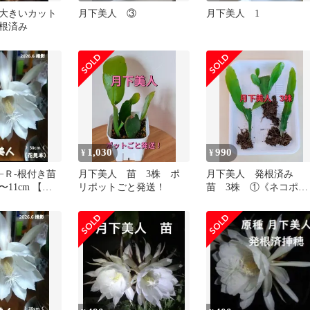
大きいカット
月下美人 ③
月下美人 1
根済み
1,030
990
¥
¥
−Ｒ-根付き苗
月下美人 苗 3株 ポ
月下美人 発根済み
〜11cm 【匿名
リポットごと発送！
苗 3株 ①《ネコポス
発送！》