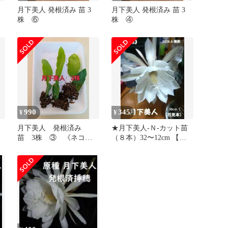
月下美人 発根済み 苗 3
月下美人 発根済み 苗 3
株 ⑥
株 ④
990
345
¥
¥
月下美人 発根済み
★月下美人-Ｎ-カット苗
苗 3株 ③ 《ネコポ
（８本）32〜12cm 【匿
ス発送！》
名配送】