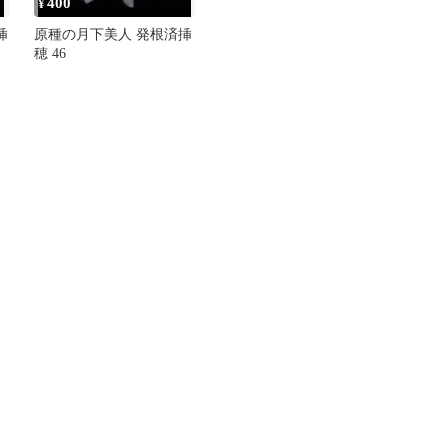
400
¥
挿
原種の月下美人 発根済挿
穂 46