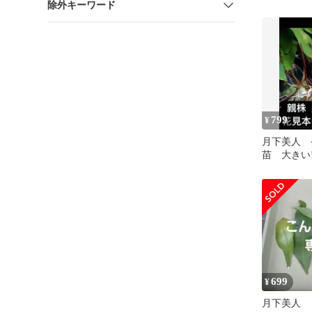
除外キーワード
公文庫 や 64
799
¥
月下美人 
苗 大きい‼
699
¥
月下美人