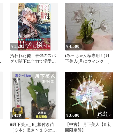
1,295
4,500
¥
¥
拾われた俺、最強のスパ
(みっちゃん様専用！)月
ダリ閣下に全力で溺愛さ
下美人(月にウィンク！)
れてます: 迷い子の月下
美人 (アンダルシュノベ
ルズ)
430
3,680
¥
¥
■月下美人_Ｅ_根付き苗
【中古】 月下美人【B:初
（３本）長さ〜１３cm
回限定盤】