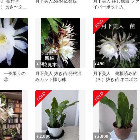
_Ｏ_根付き
月下美人2株鉢込発送
月下美人 挿し穂苗 ファ
）長さ〜２５
イバーポット入
配送】
300
490
¥
¥
 一夜限りの
月下美人 抜き苗 発根済
月下美人 発根済み苗
 ②
みカット挿し穂
（A ）抜き苗 ネコポス
2,000
2,000
¥
¥