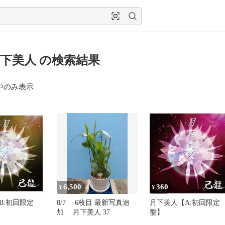
下美人 の検索結果
中のみ表示
6,500
360
¥
¥
B:初回限定
8/7 6枚目 最新写真追
月下美人【A:初回限定
加 月下美人 37
盤】