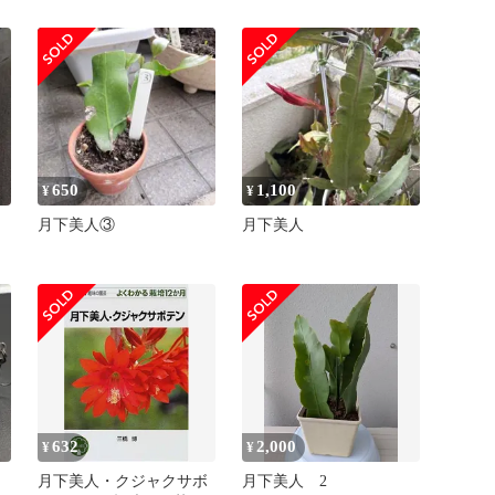
【匿名配送】
650
1,100
¥
¥
月下美人③
月下美人
632
2,000
¥
¥
月下美人・クジャクサボ
月下美人 2