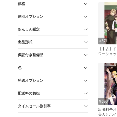
価格
割引オプション
あんしん鑑定
371
¥
出品形式
【中古】ド
ワーショッ
保証付き整備品
~月下美人
色
発送オプション
配送料の負担
603
¥
タイムセール割引率
出張料亭お
美人とホイ