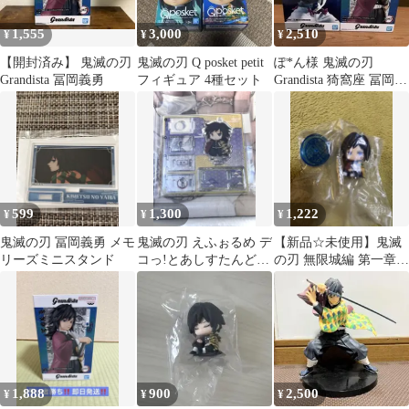
1,555
3,000
2,510
¥
¥
¥
【開封済み】 鬼滅の刃
鬼滅の刃 Q posket petit
ぽ*ん様 鬼滅の刃
Grandista 冨岡義勇
フィギュア 4種セット
Grandista 猗窩座 冨岡義
勇 フィギュア 2種
599
1,300
1,222
¥
¥
¥
鬼滅の刃 冨岡義勇 メモ
鬼滅の刃 えふぉるめ デ
【新品☆未使用】鬼滅
リーズミニスタンド
コっ!とあしすたんどミ
の刃 無限城編 第一章
ニ 第3弾 冨岡義勇
すわらせ隊 冨岡義勇 ガ
チャ
1,888
900
2,500
¥
¥
¥