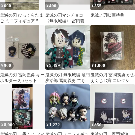
600
400
555
¥
¥
¥
鬼滅の刃 びっくらたま
鬼滅の刃マンチョコ
鬼滅ノ刃映画特典
ご ミニフィギュア 5種
〈無限城編〉 冨岡義勇
セット
我妻善逸
900
5,499
1,000
¥
¥
¥
鬼滅の刃 冨岡義勇 キー
鬼滅の刃 無限城編 竈門
鬼滅の刃 冨岡義勇 かふ
ホルダー 2点セット
炭治郎 冨岡義勇 てちて
ぇくじ D賞 コレクショ
ちマスコット 2体セッ
ンカードB
ト
8,000
1,222
850
¥
¥
¥
鬼滅の刃 一番くじ フィ
鬼滅の刃 ミニフィギュ
鬼滅の刃 竈門炭治