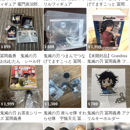
ィギュア 竈門炭治郎・
リルフィギュア
げてますこっと 冨岡義
冨岡義勇 2種セット
勇 カニカンver.
899
888
1,999
¥
¥
¥
冨岡義勇 鬼滅の刃
鬼滅の刃 つまんでつな
【未開封品】Grandista
おねむたん シール付
げてますこっと 冨岡義
鬼滅の刃 冨岡義勇 フィ
勇 ボールチェーン
ギュア
1,999
1,300
700
¥
¥
¥
鬼滅の刃 お茶友シリー
鬼滅の刃 座らせ隊 すわ
鬼滅の刃 冨岡義勇 アク
ズ 冨岡義勇
らせ隊 宇髄天元 冨岡
リルキーホルダー
義勇 栗花落カナヲ 3
体セット