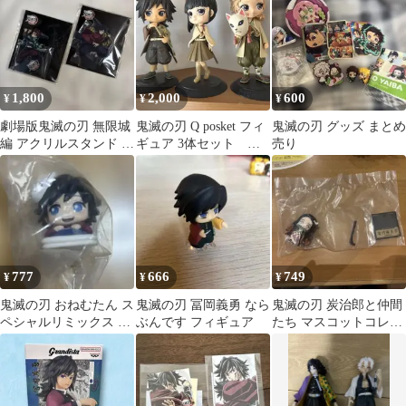
1,800
2,000
600
¥
¥
¥
劇場版鬼滅の刃 無限城
鬼滅の刃 Q posket フィ
鬼滅の刃 グッズ まとめ
編 アクリルスタンド 竈
ギュア 3体セット セ
売り
門炭治郎 ＆冨岡義勇 新
ピア 錆兎 カナ
品未開封！
ヲ 富岡
777
666
749
¥
¥
¥
鬼滅の刃 おねむたん ス
鬼滅の刃 冨岡義勇 なら
鬼滅の刃 炭治郎と仲間
ペシャルリミックス 肆
ぶんです フィギュア
たち マスコットコレク
冨岡義勇
ション 竈門禰豆子