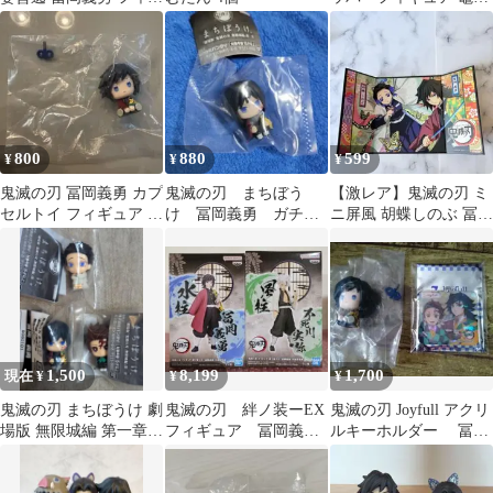
ュア
炭治郎 冨岡義勇 2種
800
880
599
¥
¥
¥
鬼滅の刃 冨岡義勇 カプ
鬼滅の刃 まちぼう
【激レア】鬼滅の刃 ミ
セルトイ フィギュア ぺ
け 冨岡義勇 ガチャ
ニ屏風 胡蝶しのぶ 冨岡
たっとねじまきますこ
ガチャ
義勇
っと
1,500
8,199
1,700
現在 ¥
¥
¥
鬼滅の刃 まちぼうけ 劇
鬼滅の刃 絆ノ装ーEX
鬼滅の刃 Joyfull アクリ
場版 無限城編 第一章 3
フィギュア 冨岡義勇
ルキーホルダー 冨岡
種セット
A&不死川実弥 B 2点
義勇 ミニフィギュア
セット