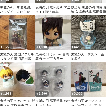
1,000
450
300
¥
¥
¥
鬼滅の刃、無限城編、
鬼滅の刃 冨岡義勇 アニ
劇場版 鬼滅の刃 無限城
バンダイ、すわらせ
メイト購入特典
編 入場者特典 冨岡義勇
隊、冨岡義勇
1,222
1,000
849
¥
¥
¥
鬼滅の刃 激闘アクリル
鬼滅の刃 Q posket 冨岡
鬼滅の刃 肩ズン 冨
スタンド 竈門炭治郎＆
義勇 セピアカラー
岡義勇
冨岡義勇VS猗窩座
1,999
2,500
3,333
¥
¥
¥
鬼滅の刃 おねむたん 我
鬼滅の刃 冨岡義勇 おね
鬼滅の刃 ぬーどるスト
妻善逸 冨岡義勇 フィギ
むたん 4個
ッパーフィギュア 竈門