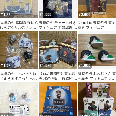
1,550
1,999
2,000
¥
¥
¥
鬼滅の刃 冨岡義勇 ゆら
鬼滅の刃 チャーム付き
Grandista 鬼滅の刃 冨岡
ゆらアクリルスタン
フィギュア 無限城編 冨
義勇 フィギュア
ド ゆらふわシリーズ
岡義勇
1,750
1,980
1,999
¥
¥
¥
鬼滅の刃 ぺたっとね
【新品未開封】冨岡義
鬼滅の刃 おねむたん 冨
じまきますこっと vol.2
勇 水の呼吸 猗窩座 破
岡義勇 フィギュア 3体
鬼滅の刃 フィギュア
壊殺 鬼滅の刃 フィギ
セット
ュアライト