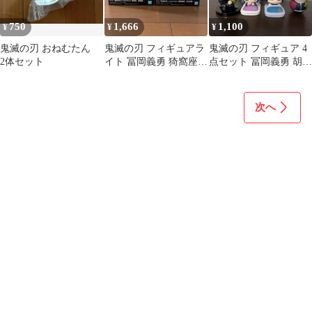
750
1,666
1,100
¥
¥
¥
鬼滅の刃 おねむたん
鬼滅の刃 フィギュアラ
鬼滅の刃 フィギュア 4
2体セット
イト 冨岡義勇 猗窩座
点セット 冨岡義勇 胡蝶
セット
しのぶ
次へ