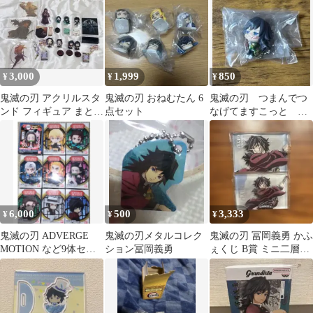
ット
3,000
1,999
850
¥
¥
¥
鬼滅の刃 アクリルスタ
鬼滅の刃 おねむたん 6
鬼滅の刃 つまんでつ
ンド フィギュア まとめ
点セット
なげてますこっと 冨
売り
岡義勇
6,000
500
3,333
¥
¥
¥
鬼滅の刃 ADVERGE
鬼滅の刃メタルコレク
鬼滅の刃 冨岡義勇 かふ
MOTION など9体セッ
ション冨岡義勇
ぇくじ B賞 ミニ二層ブ
ト
ロック 2点セット