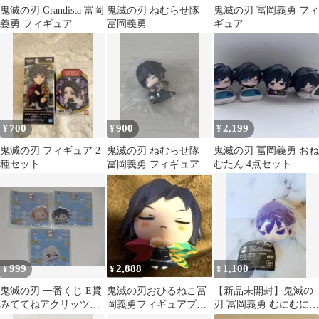
鬼滅の刃 Grandista 富岡
鬼滅の刃 ねむらせ隊
鬼滅の刃 冨岡義勇 フィ
義勇 フィギュア
冨岡義勇
ギュア
700
900
2,199
¥
¥
¥
鬼滅の刃 フィギュア 2
鬼滅の刃 ねむらせ隊
鬼滅の刃 冨岡義勇 おね
種セット
冨岡義勇 フィギュア
むたん 4点セット
999
2,888
1,100
¥
¥
¥
鬼滅の刃 一番くじ E賞
鬼滅の刃おひるねこ冨
【新品未開封】鬼滅の
みててねアクリッツマ
岡義勇フィギュアプラ
刃 冨岡義勇 むにむにま
スコット 義勇 錆兎 天
イズ猫無限城編
しゅまろますこっと ガ