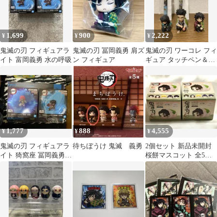
1,699
900
2,222
¥
¥
¥
鬼滅の刃 フィギュアラ
鬼滅の刃 冨岡義勇 肩ズ
鬼滅の刃 ワーコレ フィ
イト 富岡義勇 水の呼吸
ン フィギュア
ギュア タッチペン＆ボ
ールペン 時透 悲鳴嶼
冨岡
1,777
888
4,555
¥
¥
¥
鬼滅の刃 フィギュアラ
待ちぼうけ 鬼滅 義勇
2個セット 新品未開封
イト 猗窩座 冨岡義勇 2
桜餅マスコット 全5種
種セット
ランダム 1種入り