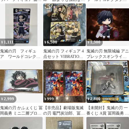
義勇
となれ～」F賞の冨岡義
フィギュア vol.3 3種セ
勇
ット
1,111
6,500
1,300
¥
¥
¥
鬼滅の刃 フィギュ
鬼滅の刃 フィギュア 4
鬼滅の刃 無限城編 アニ
ア ワールドコレクタ
点セット VIBRATION
プレックスオンライン
ブルフィギュア ワー
STARS
くじ D賞 冨岡義勇
コレ 神崎アオイ
2,999
999
2,800
¥
¥
¥
鬼滅の刃 かふぇくじ 冨
【非売品】劇場版鬼滅
【未開封】鬼滅の刃 一
岡義勇 ミニ二層ブロッ
の刃 竈門炭治郎、冨岡
番くじ A賞 冨岡義勇 フ
クB
義勇、猗窩座 イラスト
ィギュア
カード2枚セット