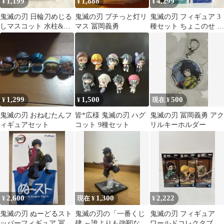
1,199
1,888
4,299
¥
¥
¥
鬼滅の刃 日輪刀めじる
鬼滅の刃 プチっと灯リ
鬼滅の刃 フィギュア 3
しマスコット 水柱&蟲
マス 冨岡義勇
種セット ちょこのせ ぬ
柱セット
ーどるストッパー
1,299
1,500
500
¥
¥
現在 ¥
鬼滅の刃 おねむたんフ
皆*広様 鬼滅の刃 ハグ
鬼滅の刃 冨岡義勇 アク
ィギュアセット
コット 9種セット
リルキーホルダー
2,600
1,300
2,222
¥
現在 ¥
¥
鬼滅の刃 ぬーどるスト
鬼滅の刃の「一番くじ
鬼滅の刃 フィギュア
ッパーフィギュア 冨岡
肆 ～誰よりも強靭な刃
ワールドコレクタブル