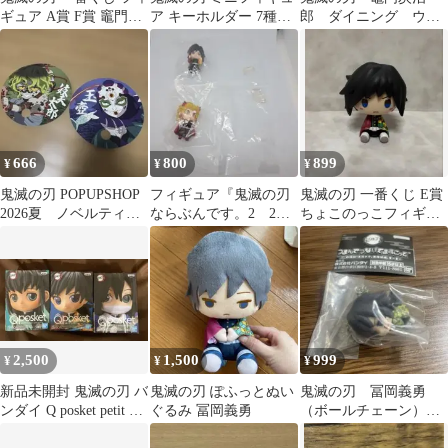
ギュア A賞 F賞 竈門炭
ア キーホルダー 7種セ
郎 ダイニング ウェ
治郎冨岡義勇2体セット
ット
ルカムポップ POP 冨
岡義勇
666
800
899
¥
¥
¥
鬼滅の刃 POPUPSHOP
フィギュア『鬼滅の刃
鬼滅の刃 一番くじ E賞
2026夏 ノベルティ
ならぶんです。2 2個
ちょこのっこフィギュ
妓夫太郎 玉壺 2点セッ
セット』
ア 冨岡義勇
ト
2,500
1,500
999
¥
¥
¥
新品未開封 鬼滅の刃 バ
鬼滅の刃 ぽふっとぬい
鬼滅の刃 冨岡義勇
ンダイ Q posket petit 3
ぐるみ 冨岡義勇
（ボールチェーン）つ
体セット
まんでつなげてマスコ