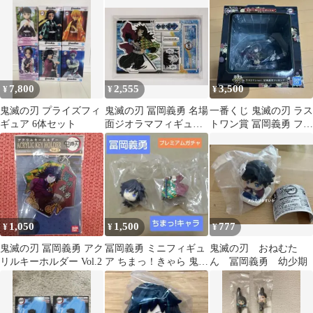
元
チャ 貴重
7,800
2,555
3,500
¥
¥
¥
鬼滅の刃 プライズフィ
鬼滅の刃 冨岡義勇 名場
一番くじ 鬼滅の刃 ラス
ギュア 6体セット
面ジオラマフィギュア
トワン賞 冨岡義勇 フィ
アクリルスタンド アク
ギュア
スタ
1,050
1,500
777
¥
¥
¥
鬼滅の刃 冨岡義勇 アク
冨岡義勇 ミニフィギュ
鬼滅の刃 おねむた
リルキーホルダー Vol.2
ア ちまっ！きゃら 鬼滅
ん 冨岡義勇 幼少期
の刃 プレミアムガチャ