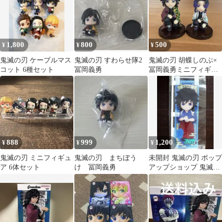
1,800
800
500
¥
¥
¥
鬼滅の刃 ケーブルマス
鬼滅の刃 すわらせ隊2
鬼滅の刃 胡蝶しのぶ×
コット 6種セット
冨岡義勇
冨岡義勇ミニフィギュ
アセット
888
999
1,200
¥
¥
¥
鬼滅の刃 ミニフィギュ
鬼滅の刃 まちぼう
未開封 鬼滅の刃 ポップ
ア 6体セット
け 冨岡義勇
アップショップ 鬼滅食
堂 ミニのぼり 冨岡義勇