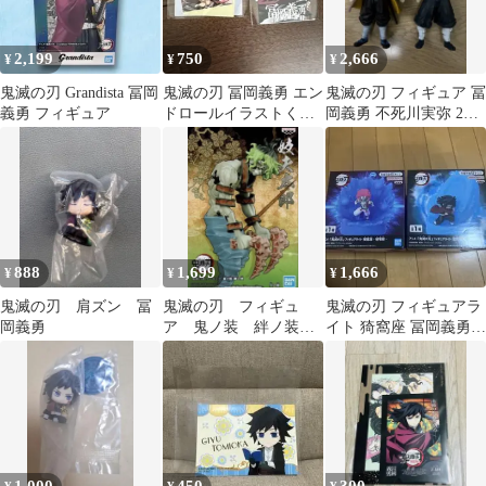
2,199
750
2,666
¥
¥
¥
鬼滅の刃 Grandista 冨岡
鬼滅の刃 冨岡義勇 エン
鬼滅の刃 フィギュア 冨
義勇 フィギュア
ドロールイラストくじ
岡義勇 不死川実弥 2体
かふぇくじ
セット
888
1,699
1,666
¥
¥
¥
鬼滅の刃 肩ズン 冨
鬼滅の刃 フィギュ
鬼滅の刃 フィギュアラ
岡義勇
ア 鬼ノ装 絆ノ装
イト 猗窩座 冨岡義勇 2
妓夫太郎 ③ ぎゅうた
種セット
ろう