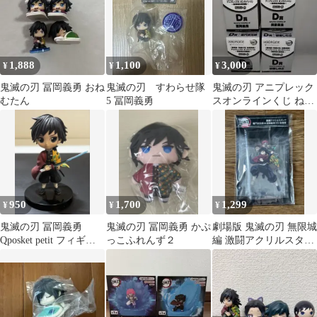
1,888
1,100
3,000
¥
¥
¥
鬼滅の刃 冨岡義勇 おね
鬼滅の刃 すわらせ隊
鬼滅の刃 アニプレック
むたん
5 冨岡義勇
スオンラインくじ ねん
どろいど 4種
950
1,700
1,299
¥
¥
¥
鬼滅の刃 冨岡義勇
鬼滅の刃 冨岡義勇 かぷ
劇場版 鬼滅の刃 無限城
Qposket petit フィギュ
っこふれんず２
編 激闘アクリルスタン
ア
ド 竈門炭治郎＆冨岡義
勇VS猗窩座