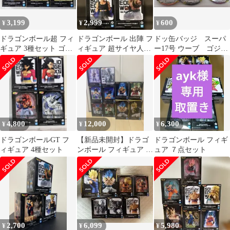
3,199
2,999
600
¥
¥
¥
ドラゴンボール超 フィ
ドラゴンボール 出陣 フ
ドッ缶バッジ スーパ
ギュア 3種セット ゴー
ィギュア 超サイヤ人ト
ー17号 ウーブ ゴジー
ルデンフリーザ ゴジー
ランクス 超サイヤ人ゴ
タ4
タ ベジット
ジータ 2点
4,800
12,000
6,300
¥
¥
¥
ドラゴンボールGT フ
【新品未開封】ドラゴ
ドラゴンボール フィギ
ィギュア 4種セット
ンボール フィギュア 10
ュア ７点セット
体 まとめ売り ゴジータ
ブロリー
2,700
6,099
5,980
¥
¥
¥