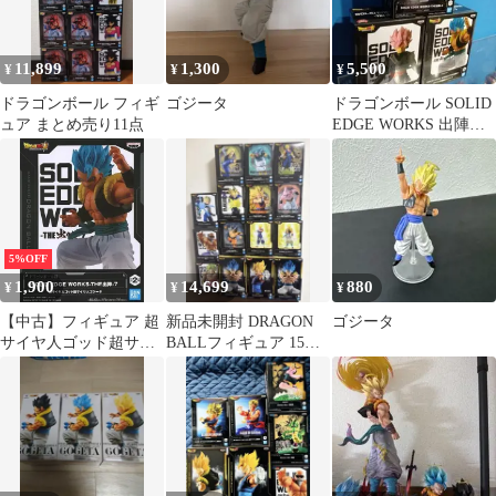
11,899
1,300
5,500
¥
¥
¥
ドラゴンボール フィギ
ゴジータ
ドラゴンボール SOLID
ュア まとめ売り11点
EDGE WORKS 出陣
フィギュアセット
5%OFF
1,900
14,699
880
¥
¥
¥
【中古】フィギュア 超
新品未開封 DRAGON
ゴジータ
サイヤ人ゴッド超サイ
BALLフィギュア 15体
ヤ人ゴジータ 「ドラゴ
セット悟空 ベジットゴ
ンボール超」 SOLID
ジータ
EDGE WORKS-THE出
陣-7