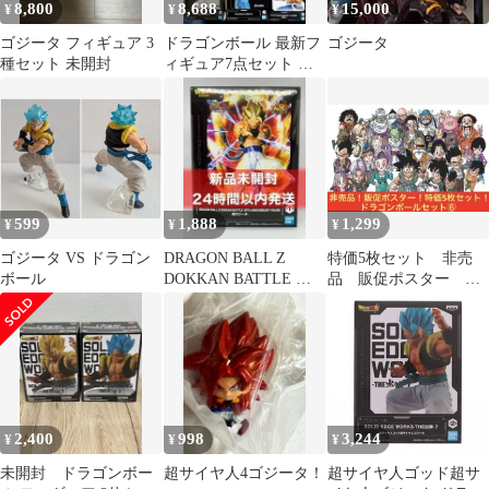
8,800
8,688
15,000
¥
¥
¥
ゴジータ フィギュア 3
ドラゴンボール 最新フ
ゴジータ
種セット 未開封
ィギュア7点セット 新
品未開封
599
1,888
1,299
¥
¥
¥
ゴジータ VS ドラゴン
DRAGON BALL Z
特価5枚セット 非売
ボール
DOKKAN BATTLE 超
品 販促ポスター ド
ゴジータ
ラゴンボール セッ
ト ⑥
2,400
998
3,244
¥
¥
¥
未開封 ドラゴンボー
超サイヤ人4ゴジータ！
超サイヤ人ゴッド超サ