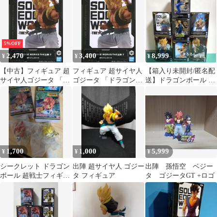
5%OFF
2,470
3,400
8,999
¥
¥
¥
【中古】フィギュア 超
フィギュア 超サイヤ人
【箱入り未開封/匿名配
サイヤ人ゴジータ 「ド
ゴジータ 「ドラゴンボ
送】ドラゴンボール フ
ラゴンボール超」
ール超」 SOLID EDGE
ィギュア 7点セット ま
SOLID EDGE WORKS-
WORKS-THE出
とめ売り
THE出陣-7
陣-7【10日以内発送】
1,700
1,000
5,999
¥
¥
¥
シークレット ドラゴン
出陣 超サイヤ人 ゴジー
出陣 孫悟空 ベジー
ボール 超戦士フィギュ
タ フィギュア
タ ゴジータGT +ロゴ
ア 6 超サイヤ人 4 ゴジ
ータ