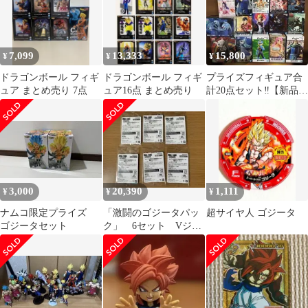
7,099
13,333
15,800
¥
¥
¥
ドラゴンボール フィギ
ドラゴンボール フィギ
プライズフィギュア合
ュア まとめ売り 7点
ュア16点 まとめ売り
計20点セット‼︎【新品】
※ 別商品との同梱不可
3,000
20,390
1,111
¥
¥
¥
ナムコ限定プライズ
「激闘のゴジータパッ
超サイヤ人 ゴジータ
ゴジータセット
ク」 6セット Vジャ
ンプ