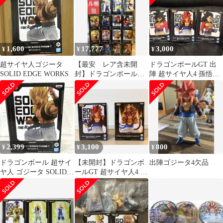
1,600
17,777
3,000
¥
¥
¥
超サイヤ人ゴジータ
【最安 レア含未開
ドラゴンボールGT 出
SOLID EDGE WORKS
封】ドラゴンボール
陣 超サイヤ人4 孫悟空
フィギュア 17点まと
ベジータ ゴジータ 3点
め売りセット
セット
2,399
3,100
800
¥
¥
¥
ドラゴンボール 超サイ
【未開封】ドラゴンボ
出陣ゴジータ4欠品
ヤ人 ゴジータ SOLID
ールGT 超サイヤ人4 ゴ
EDGE WORKS 出陣 7
ジータ フィギュア 2種
セット