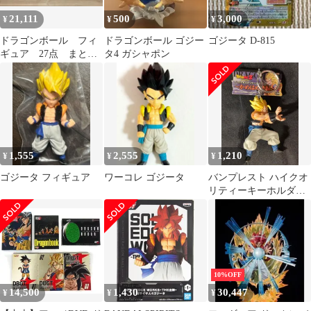
21,111
500
3,000
¥
¥
¥
ドラゴンボール フィ
ドラゴンボール ゴジー
ゴジータ D-815
ギュア 27点 まとめ
タ4 ガシャポン
売り 一番くじ プラ
イズ
1,555
2,555
1,210
¥
¥
¥
ゴジータ フィギュア
ワーコレ ゴジータ
バンプレスト ハイクオ
リティーキーホルダー
かめはめ波編 ゴジータ
10%OFF
14,500
1,430
30,447
¥
¥
¥