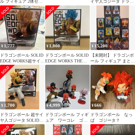
ル フィギュア 2体セッ
イヤ人ゴジータ ドラゴ
ト ゴジータ2種 出陣
ンボール超(スーパー)
7
SOLID EDGE WORKS-
THE出陣-7 フィギュア
プライズ(2615258) バン
プレスト
1,777
1,800
15,200
¥
¥
¥
ドラゴンボール SOLID
ドラゴンボール SOLID
【未開封】 ドラゴンボ
EDGE WORKS超サイヤ
EDGE WORKS THE出
ール フィギュア まとめ
人ゴジータ 新品未開
陣 7 ゴジータ
売り 14点セット
封
1,700
4,999
666
¥
¥
¥
ドラゴンボール 超サイ
ドラゴンボール フィギ
ドラゴンボール なっ
ヤ人ゴジータ SOLID
ュア ワーコレ ゴジ
ぱ ゴジータ？
EDGE WORKS-出陣-7
ータ 人造人間21号
等 ５種