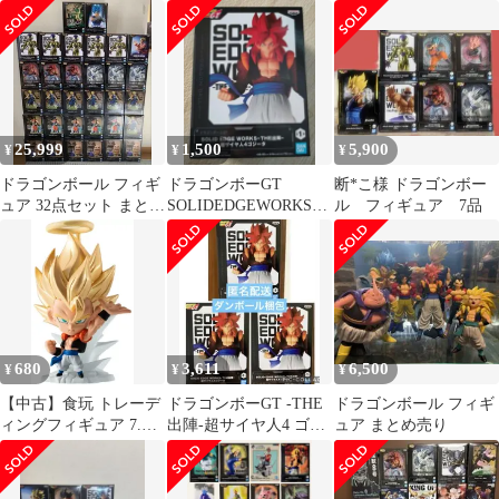
ト
ト
点セット MATCH
MAKERS
25,999
1,500
5,900
¥
¥
¥
ドラゴンボール フィギ
ドラゴンボーGT
断*こ様 ドラゴンボー
ュア 32点セット まとめ
SOLIDEDGEWORKS-
ル フィギュア 7品
売り
THE出陣-超サイヤ人4
ゴジータ
680
3,611
6,500
¥
¥
¥
【中古】食玩 トレーデ
ドラゴンボーGT -THE
ドラゴンボール フィギ
ィングフィギュア 7.超
出陣-超サイヤ人4 ゴジ
ュア まとめ売り
サイヤ人ゴジータ 「ド
ータ 3個セット
ラゴンボール超戦士フ
ィギュア9」