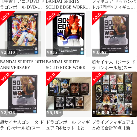
【中古】アニメDVD ド
BANDAI SPIRITS
フィギュア ドッカンバ
ラゴンボール DVD-
SOLID EDGE WORKS
トル7周年×フィギュア
BOX DRAGON BOX GT
THE出陣 超サイヤ人4
ーツZERO［超激戦］
編
ゴジータ
コラボ 超サイヤ人4ゴ
ジータ -究極パワーの
サイヤ人戦士- 「ドラ
ゴンボールGT」 魂ウ
ェブ商店限定【14日以
内発送】
2,310
935
3,662
¥
¥
¥
BANDAI SPIRITS 10TH
BANDAI SPIRITS
超サイヤ人ゴジータ ド
ANNIVERSARY
SOLID EDGE WORKS
ラゴンボール超(スーパ
FIGURE DRAGON
THE出陣 超サイヤ人4
ー) SOLID EDGE
BALL Z DOKKAN
ゴジータ
WORKS-THE出陣-7 フ
BATTLE 超ゴジータ
ィギュア プライズ
(2615258) バンプレスト
2,936
5,199
16,800
¥
¥
¥
超サイヤ人ゴジータ ド
ドラゴンボール フィギ
プライズフィギュアま
ラゴンボール超(スーパ
ュア 7体セット まとめ
とめて合計20点【新
ー) SOLID EDGE
売り
品】※ 別商品との同梱