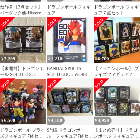
ね*)様 【3点セット】
ドラゴンボールフィギ
ドラゴンボール フィギ
バーダック他-History
ュア
ュア７点セット
Box-ドラゴンボール
3,299
1,210
6,700
¥
¥
¥
【未開封】ドラゴンボ
BANDAI SPIRITS
【ドラゴンボール】 プ
ール SOLID EDGE
SOLID EDGE WORKS
ライズフィギュア７種
WORKS THE出陣 7
THE出陣 超サイヤ人4
セット
ゴジータ
6,500
4,100
4,950
¥
¥
¥
ドラゴンボール プライ
S*t様 ドラゴンボー
【まとめ売り】ドラゴ
ズフィギュア 7体セッ
ル フィギュア7体セッ
ンボール フィギュア 7