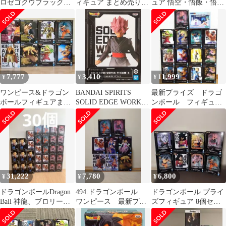
ロゼゴクウブラック
ィギュア まとめ売りド
ュア 悟空・悟飯・悟
「ドラゴンボール超」
ラゴンボール
天・ロゼ・亀仙人・ゴ
SOLID EDGE WORKS-
ジータ・超一星龍
THE出陣-8【10日以内
発送】
7,777
3,410
11,999
¥
¥
¥
ワンピース&ドラゴン
BANDAI SPIRITS
最新プライズ ドラゴ
ボールフィギュアまと
SOLID EDGE WORKS
ンボール フィギュ
め売り(8体セット)
THE 出陣 8 超サイヤ人
ア 14体セット
ロゼゴクウブラック
31,222
7,780
6,800
¥
¥
¥
ドラゴンボールDragon
494.ドラゴンボール
ドラゴンボール プライ
Ball 神龍、ブロリー等
ワンピース 最新プラ
ズフィギュア 8個セッ
最新フィギュア 30点
イズ ８体セット
ト