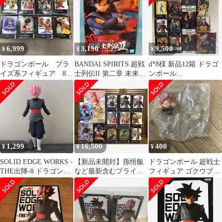
6,999
3,190
9,500
¥
¥
¥
ドラゴンボール プラ
BANDAI SPIRITS 超戦
d*8様 新品12箱 ドラゴ
イズ系フィギュア 8点
士列伝II 第二章 未来の
ンボール
まとめ売り
戦い ゴクウブラック
HUNTER×HUNTER ナ
ルト 鬼滅
1,299
16,500
400
¥
¥
¥
SOLID EDGE WORKS -
【新品未開封】孫悟飯
ドラゴンボール 超戦士
THE出陣-8 ドラゴンボ
など最新含むプライズ
フィギュア ゴクウブラ
ール 悟空 ロゼ
フィギュア14体セット
ック 未使用品
まとめ売り