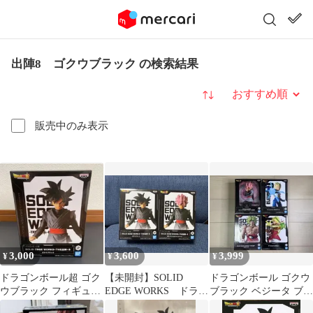
出陣8 ゴクウブラック の検索結果
並び替え
販売中のみ表示
3,000
3,600
3,999
¥
¥
¥
ドラゴンボール超 ゴク
【未開封】SOLID
ドラゴンボール ゴクウ
ウブラック フィギュア
EDGE WORKS ドラゴ
ブラック ベジータ ブロ
THE出陣-8【新品未開
ンボール超 フィギュ
リー フィギュア まとめ