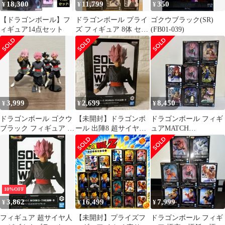
18,300
11,799
350
¥
¥
¥
【ドラゴンボール】フ
ドラゴンボール プライ
ゴクウブラック(SR)
ィギュア14点セット
ズ フィギュア 8体 セッ
(FB01-039)
ト
3,999
2,699
8,450
¥
¥
¥
ドラゴンボール ゴクウ
【未開封】ドラゴンボ
ドラゴンボール フィギ
ブラック フィギュア 4
ール 出陣8 超サイヤ人
ュアMATCH
体セット
ロゼゴクウブラック フ
MAKERS、SOLID
ィギュア
EDGE他全8点
10%OFF
3,862
16,499
7,999
¥
¥
¥
フィギュア 超サイヤ人
【未開封】プライズフ
ドラゴンボール フィギ