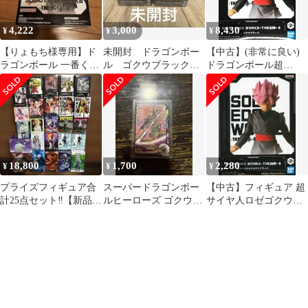
4,222
3,000
8,430
¥
¥
¥
【りょもち様専用】ド
未開封 ドラゴンボー
【中古】(非常に良い)
ラゴンボール 一番くじ
ル ゴクウブラック
ドラゴンボール超
含むフィギュア 2点セ
ロゼ 全2種セット 出
SOLID EDGE WORKS
ット
陣
THE 出陣 8 ゴクウブラ
ック フィギュア
18,800
1,700
2,280
¥
¥
¥
プライズフィギュア合
スーパードラゴンボー
【中古】フィギュア 超
計25点セット‼︎【新品】
ルヒーローズ ゴクウブ
サイヤ人ロゼゴクウブ
※ 別商品との同梱不可
ラック
ラック 「ドラゴンボー
ル超」 SOLID EDGE
WORKS-THE出陣-8