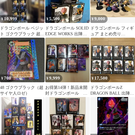
10,999
5,500
9,000
¥
¥
¥
ドラゴンボール ベジッ
ドラゴンボール SOLID
ドラゴンボール フィギ
ト ゴクウブラック 超サ
EDGE WORKS 出陣
ュア まとめ売り
イヤ人ロゼ 孫悟空 他
フィギュアセット
G×materia 出陣 フリー
8体セット
ザ ロゼ
700
9,999
17,500
¥
¥
¥
48 ゴクウブラック（超
お得第14弾！新品未開
ドラゴンボールZ
サイヤ人ロゼ）
封ドラゴンボール ワ
DRAGON BALL 出陣
ンピース 鬼滅 ジョ
フィギュア レア ま
ジョ詰め合わせ
とめ売り