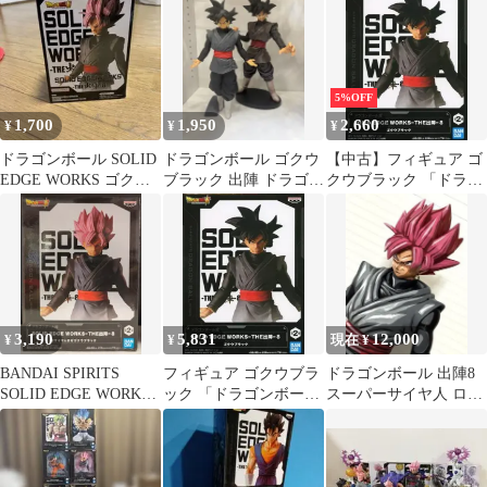
封品】
ア2体
売り 4体
5%OFF
1,700
1,950
2,660
¥
¥
¥
ドラゴンボール SOLID
ドラゴンボール ゴクウ
【中古】フィギュア ゴ
EDGE WORKS ゴクウ
ブラック 出陣 ドラゴン
クウブラック 「ドラゴ
ブラック
ボールレジェンズコラ
ンボール超」 SOLID
ボ フィギュア
EDGE WORKS-THE出
陣-8
3,190
5,831
12,000
¥
¥
現在 ¥
BANDAI SPIRITS
フィギュア ゴクウブラ
ドラゴンボール 出陣8
SOLID EDGE WORKS
ック 「ドラゴンボール
スーパーサイヤ人 ロゼ
THE 出陣 8 超サイヤ人
超」 SOLID EDGE
ゴクウブラック リペイ
ロゼゴクウブラック
WORKS-THE出
ント
陣-8【14日以内発送】