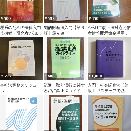
500
599
850
¥
¥
¥
理系のための法律入門
知的財産法入門【第３
令和3年改正法対応発信
技術者・研究者が知っ
版】最安値
者情報開示命令活用マ
ておきたい権利と責任
ニュアル 中澤佑一
555
800
1,800
¥
¥
¥
会社法実務スケジュー
流通・取引慣行に関す
入門・社会調査法〔第4
ル
る独占禁止法ガイドラ
版〕: 2ステップで基礎
イン
から学ぶ