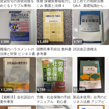
賃貸住宅の原状回復を
医療 保健医療福祉のし
はじめての知財法務
めぐるトラブル事例と
くみ 看護と法律 4
Q&A : 基礎知識から契
ガイドライン : 敷金返
約・出願・侵害対応ま
還と原状回復義務
で
300
1,480
700
¥
¥
¥
職場のハラスメントの
国際民事手続法 教科書
詳説改正債権法
法律と対策 ビジネス書
参考書
1,299
780
1,900
¥
¥
¥
【裁断済】会社訴訟の
労働・社会保険の手続
新品未使用）台湾のビ
要件事実
マニュアル : 初心者に
ジネス法務 アジアビジ
もよくわかる
ネス法務の基礎