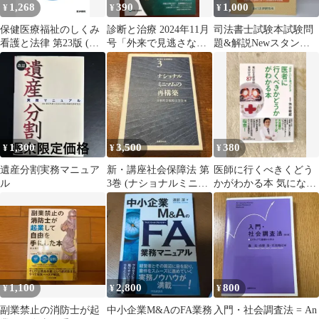
1,268
390
1,000
¥
¥
¥
保健医療福祉のしくみ
診断と治療 2024年11月
司法書士試験本試験問
看護と法律 第23版 (新
号「外来で見逃さない
題&解説Newスタンダ
看護学) 田中 良明
危険な疾患，相談すべ
ード本 令和5年単年度
き症例」
版
1,300
3,500
380
¥
¥
¥
遺産分割実務マニュア
新・講座社会保障法 第
医師に行くべきくどう
ル
3巻 (ナショナルミニマ
かがわかる本 気になる
ムの再構築)
症状の見分け方87 池谷
敏郎
1,100
2,800
800
¥
¥
¥
副業禁止の消防士が起
中小企業M&AのFA業務
入門・社会調査法 = An