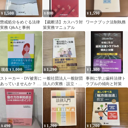
1,500
800
1,590
¥
¥
¥
懲戒処分をめぐる法律
【裁断済】カスハラ対
ワークブック法制執務
実務 Q&Aと事例
策実務マニュアル
1,000
1,290
1,300
現在 ¥
¥
¥
ストーカー・DV被害に
一般社団法人一般財団
事例に学ぶ歯科法律ト
あっていませんか？ こ
法人の実務 : 設立・運
ラブルの傾向と対策
れがあなたを守る法律
営・税務から公益認定
としくみ
まで
490
1,200
1,200
¥
¥
¥