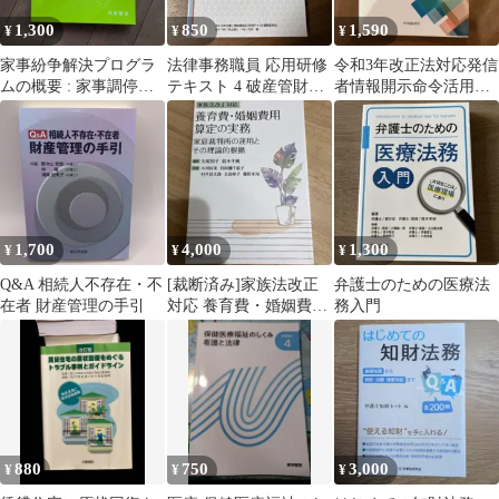
1,300
850
1,590
¥
¥
¥
家事紛争解決プログラ
法律事務職員 応用研修
令和3年改正法対応発信
ムの概要 : 家事調停の
テキスト 4 破産管財
者情報開示命令活用マ
理論と技法
JALAP
ニュアル
1,700
4,000
1,300
¥
¥
¥
Q&A 相続人不存在・不
[裁断済み]家族法改正
弁護士のための医療法
在者 財産管理の手引
対応 養育費・婚姻費用
務入門
算定の実務
880
750
3,000
¥
¥
¥