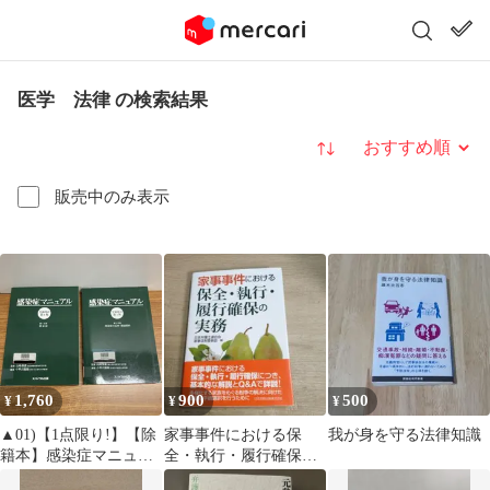
医学 法律 の検索結果
並び替え
販売中のみ表示
1,760
900
500
¥
¥
¥
▲01)【1点限り!】【除
家事事件における保
我が身を守る法律知識
籍本】感染症マニュア
全・執行・履行確保の
ル 全2巻揃セット/全面
実務