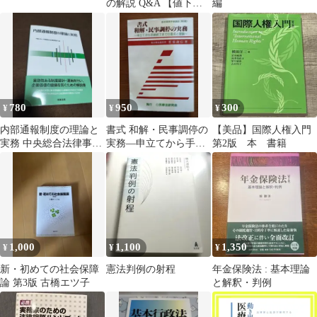
の解説 Q&A 【値下げ
編
可】
780
950
300
¥
¥
¥
内部通報制度の理論と
書式 和解・民事調停の
【美品】国際人権入門
実務 中央総合法律事務
実務―申立てから手続
第2版 本 書籍
所／編
終了までの書式と理論
1,000
1,100
1,350
¥
¥
¥
新・初めての社会保障
憲法判例の射程
年金保険法 : 基本理論
論 第3版 古橋エツ子
と解釈・判例