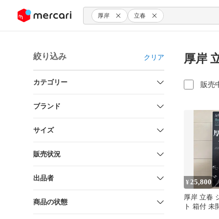
ンツにスキップ
厚岸
立春
絞り込み
厚岸 
クリア
カテゴリー
販売
ブランド
サイズ
販売状況
出品者
25,800
¥
厚岸 立春
商品の状態
ト 箱付 未
入