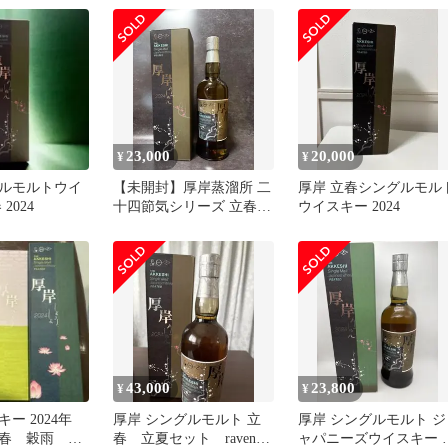
23,000
20,000
¥
¥
ルモルトウイ
【未開封】厚岸蒸溜所 二
厚岸 立春シングルモル
2024
十四節気シリーズ 立春
ウイスキー 2024
2024
43,000
23,800
¥
¥
キー 2024年
厚岸 シングルモルト 立
厚岸 シングルモルト ジ
春 穀雨 小
春 立夏セット raven様
ャパニーズウイスキー 