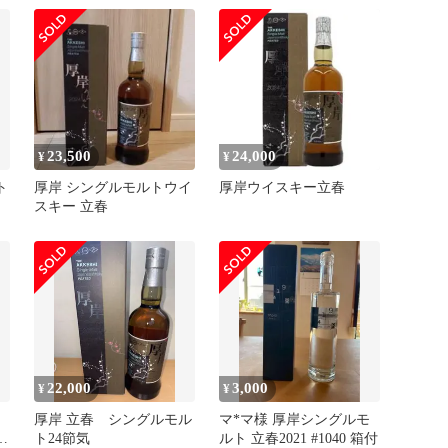
23,500
24,000
¥
¥
ト
厚岸 シングルモルトウイ
厚岸ウイスキー立春
スキー 立春
22,000
3,000
¥
¥
厚岸 立春 シングルモル
マ*マ様 厚岸シングルモ
立
ト24節気
ルト 立春2021 #1040 箱付