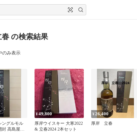
立春 の検索結果
中のみ表示
49,800
26,400
¥
¥
 シングルモル
厚岸ウイスキー 大寒2022
厚岸 立春
開封 高島屋購
& 立春2024 2本セット