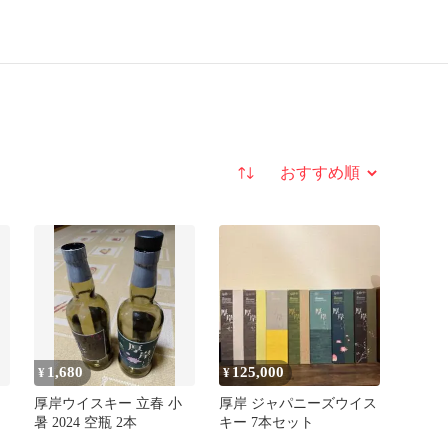
並び替え
1,680
125,000
¥
¥
厚岸ウイスキー 立春 小
厚岸 ジャパニーズウイス
暑 2024 空瓶 2本
キー 7本セット