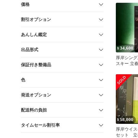
価格
割引オプション
あんしん鑑定
34,600
¥
出品形式
厚岸シング
スキー 立春 
保証付き整備品
色
発送オプション
配送料の負担
58,000
¥
タイムセール割引率
厚岸ウイス
セット 立