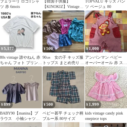
フェラーリ ロゴTシャ
【韓国子供服】
TOPVALU キッズ パン
ツ 赤 6mois
【KINOKIZ】Vintageロ
ツ ベージュ 80
ゴTシャツ・半袖《サ
イズXS》
5,177
500
1,000
¥
¥
¥
80s vintage 誰やねん 赤
90㎝ 女の子 キッズ服
アンパンマン ベビー
ちゃん フォト プリント
トップス まとめ売り 5
オーバーオール 赤 スト
Tシャツ XL
点セット
ライプ
899
500
1,999
¥
¥
¥
BABY90【manina】ブ
ベビー甚平 チェック柄
kids vintage candy pink
ラウス 小袖シャツ
ブルー系 80サイズ
onepiece tops
女の子トップス2点セッ