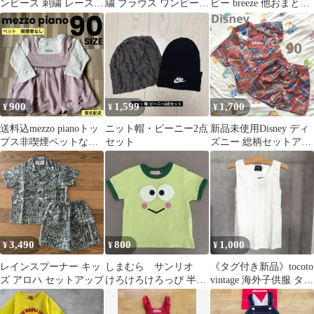
ンピース 刺繍 レース
繍 ブラウス ワンピース
ピー breeze 他おまとめ
美品 70cm 6-12ヶ月 白
キッズ ベビー フル
6枚
ーツ 古着
900
1,599
1,700
¥
¥
¥
送料込mezzo pianoトッ
ニット帽・ビーニー2点
新品未使用Disney ディ
プス非喫煙ペットなし
セット
ズニー 総柄セットアッ
メゾピアノナルミヤ
プ 90 レトロ 古着風
3,490
800
1,000
¥
¥
¥
レインスプーナー キッ
しまむら サンリオ
《タグ付き新品》tocoto
ズ アロハ セットアップ
けろけろけろっぴ 半袖
vintage 海外子供服 タン
Tシャツ 90cm
クトップ / 8y