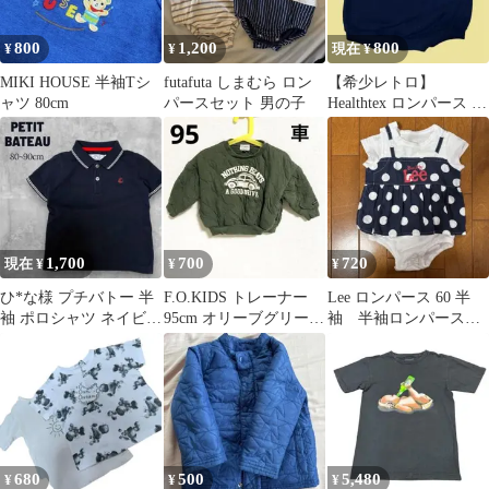
800
1,200
800
¥
¥
現在 ¥
MIKI HOUSE 半袖Tシ
futafuta しまむら ロン
【希少レトロ】
ャツ 80cm
パースセット 男の子
Healthtex ロンパース 大
きめ70 汽車 刺繍 ネイ
ビー
1,700
700
720
現在 ¥
¥
¥
ひ*な様 プチバトー 半
F.O.KIDS トレーナー
Lee ロンパース 60 半
袖 ポロシャツ ネイビー
95cm オリーブグリーン
袖 半袖ロンパース
24m 80cm 90cm キ
車 緑 秋冬 男の子
女の子 スカート
680
500
5,480
¥
¥
¥