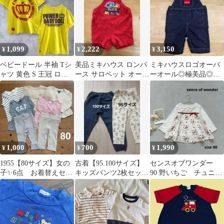
1,099
2,222
3,150
¥
¥
¥
ベビードール 半袖 Tシ
美品ミキハウス ロンパ
ミキハウスロゴオーバ
ャツ 黄色 S 王冠 ロゴ
ース サロペット オーバ
ーオール◎極美品◎サ
プリント ビッグロゴ 派
ーオール 刺繍
イズM80-90
手
1,000
700
1,990
¥
¥
¥
1955【80サイズ】女の
古着【95.100サイズ】
センスオブワンダー
子✨6点 お着替えセッ
キッズパンツ2枚セット
90 野いちご チュニッ
ト かわいい♡おまと
スヌーピー 無地ネイ
ク 長袖 秋 トップ
め 長袖
ビー
ス ベビー