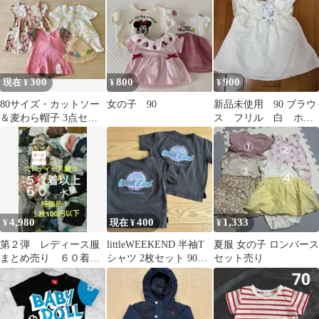
300
800
900
現在 ¥
¥
¥
80サイズ・カットソー
女の子 90
新品未使用 90 ブラウ
＆麦わら帽子 3点セッ
ス フリル 白 ホワ
トまとめ売り
イト ノースリーブ
タンクトップ
4,980
400
1,333
¥
現在 ¥
¥
第２弾 レディース服
littleWEEKEND 半袖T
夏服 女の子 ロンパース
まとめ売り ６０着以
シャツ 2枚セット 90
セット売り
上
100 古着風