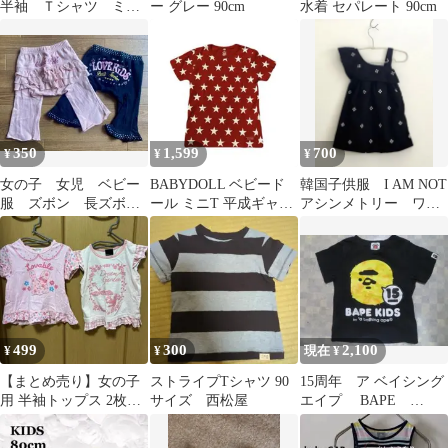
半袖 Ｔシャツ ミキ
ー グレー 90cm
水着 セパレート 90cm
ハウス
350
1,599
700
¥
¥
¥
女の子 女児 ベビー
BABYDOLL ベビード
韓国子供服 I AM NOT
服 ズボン 長ズボ
ール ミニT 平成ギャル
アシンメトリー ワン
ン スパッツ ピン
アーカイブ グランジ
ピー ス 90cm
ク 黒 2点セット
499
300
2,100
¥
¥
現在 ¥
【まとめ売り】女の子
ストライプTシャツ 90
15周年 ア ベイシング
用 半袖トップス 2枚セ
サイズ 西松屋
エイプ BAPE
ット ピンク 95cm
KIDS 半袖Tシャツ
（ブラック黒