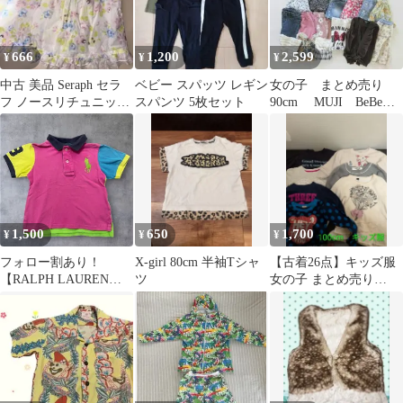
666
1,200
2,599
¥
¥
¥
中古 美品 Seraph セラ
ベビー スパッツ レギン
女の子 まとめ売り
フ ノースリチュニック
スパンツ 5枚セット
90cm MUJI BeBe
ブラウス
COMME CA ISM
1,500
650
1,700
¥
¥
¥
フォロー割あり！
X-girl 80cm 半袖Tシャ
【古着26点】キッズ服
【RALPH LAUREN】
ツ
女の子 まとめ売り
キッズ ポロシャツ
90cm 95cm 100cm
90cm 2T ビッグポニー
カラフル マルチカラ
ー ナンバリング 刺繍
ロゴ 海外古着