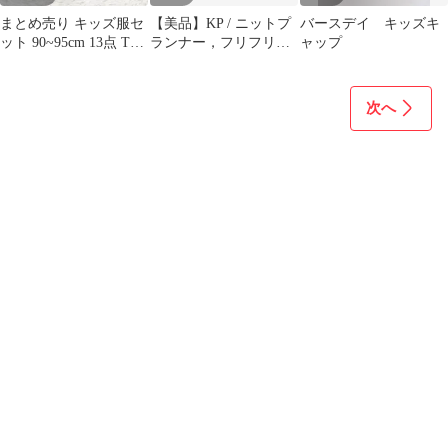
まとめ売り キッズ服セ
【美品】KP / ニットプ
バースデイ キッズキ
ット 90~95cm 13点 Tシ
ランナー，フリフリス
ャップ
ャツ ズボン 夏服
カート ピンク（サイズ
90）
次へ