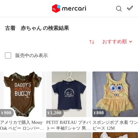
古着 赤ちゃん の検索結果
並び替え
販売中のみ表示
900
1,200
800
¥
¥
¥
アメリカで購入 Mossy
PETIT BATEAU プチバ
スポンジボブ 水着 ワン
Oak ベビー ロンパース
トー 半袖Tシャツ 男の
ピース 12M
6-9M カモフラ 古着
子 80 ベビー 犬