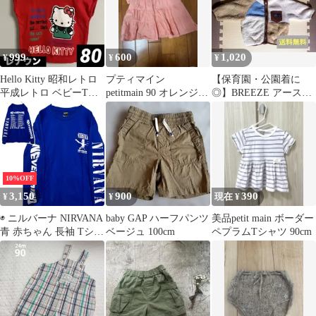
999
600
1,020
¥
¥
¥
Hello Kitty 昭和レトロ
プティマイン
【保育園・公園着に
平成レトロ ベビーTシ
petitmain 90 オレンジ
◎】BREEZE アースカ
ャツ 80cm レッド
Tシャツ 半袖 夏
ラー ボアジャケット 防
女の子
寒着
10%OFF
3,150
900
390
¥
¥
現在 ¥
◉ ニルバーナ NIRVANA
baby GAP ハーフパンツ
美品petit main ボーダー
青 赤ちゃん 長袖 Tシャ
ベージュ 100cm
ペプラムTシャツ 90cm
ツ ロンT バンド ロング
スリーブ デザイン 袖
両面 プリント 派手 奇
抜 古着 ビンテージ
vintage ロック ネバーマ
インド NEVER MIND