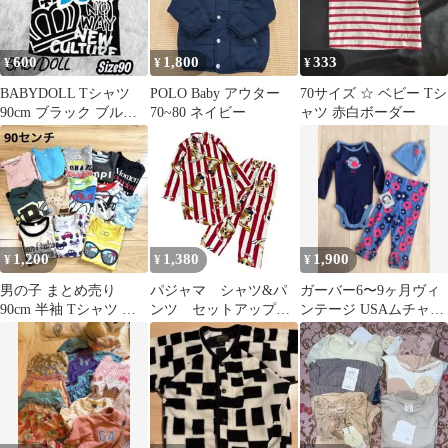
600
1,800
333
¥
¥
¥
BABYDOLL Tシャツ
POLO Baby アウター
70サイズ ☆ ベビー Tシ
90cm ブラック ブルー
70~80 ネイビー
ャツ 赤白ボーダー
王冠ロゴ トップス 古
着
1,200
1,380
1,900
¥
¥
¥
男の子 まとめ売り
パジャマ シャツ&パ
ガーバー6〜9ヶ月ヴィ
90cm 半袖 Tシャツ タ
ンツ セットアップ
ンテージ USAムチャチ
ンク セット 西松屋 デ
犬 ストライプ XS相
ャ ブーフーウー古着
ィズニー
当 8La
ロンパース