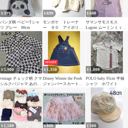
399
699
600
¥
¥
¥
パンダ柄 ベビーTシャ
モンポケ トレーナ
サマンサモスモス
ツ グレー 80cm
ー ９０ アイボリ
Lagom ムーミンミィ
ー ピカチュウ セー
95
ラーカラー プリント
10%OFF
5,900
1,350
1,000
¥
¥
¥
vintage チェック柄 クマ
Disney Winnie the Pooh
POLO baby 95cm 半袖
シルクパジャマ あのち
ジャンパースカート
シャツ ホワイト
ゃん サイズl silk
子供用古着
1,580
880
300
¥
¥
¥