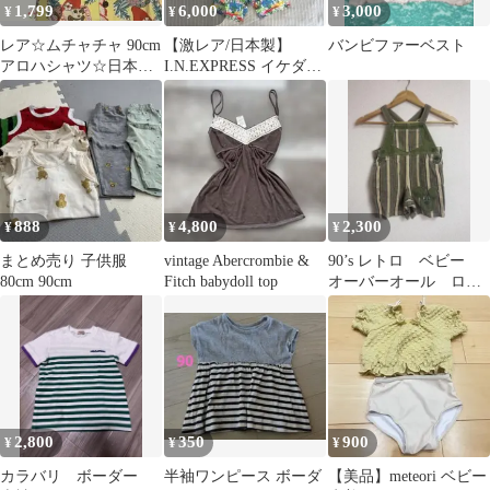
1,799
6,000
3,000
¥
¥
¥
レア☆ムチャチャ 90cm
【激レア/日本製】
バンビファーベスト
アロハシャツ☆日本製
I.N.EXPRESS イケダノ
／男の子 女の子／平成
ブオ 総柄 セットアップ
レトロ
古着
888
4,800
2,300
¥
¥
¥
まとめ売り 子供服
vintage Abercrombie &
90’s レトロ ベビー
80cm 90cm
Fitch babydoll top
オーバーオール ロン
パース
2,800
350
900
¥
¥
¥
カラバリ ボーダー
半袖ワンピース ボーダ
【美品】meteori ベビー