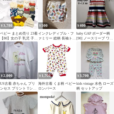
3,780
500
400
¥
¥
¥
ベビー まとめ売り 23着
インクレディブル・フ
baby GAP ボーダー柄
【80】女の子 乳児 子供
ァミリー 総柄 長袖トレ
[90] ノースリーブ ワン
ロンパース Tシャツ
ーナー 95cm
ピース カラフル
2,000
1,700
3,700
¥
¥
¥
US古着 赤ちゃん プリ
海外古着 くま柄 ベビー
kids vintage 水色 ローズ
ンセス プリント Tシャ
ロンパース
柄 セットアップ
ツ ホワイト