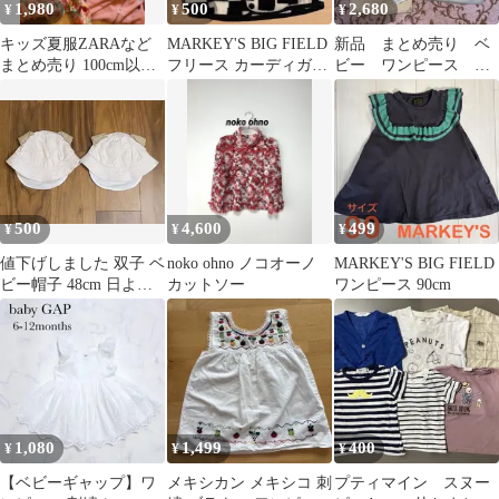
1,980
500
2,680
¥
¥
¥
キッズ夏服ZARAなど
MARKEY'S BIG FIELD
新品 まとめ売り ベ
まとめ売り 100cm以上
フリース カーディガン
ビー ワンピース ト
女の子 16点
110
ップス Tシャツ 90cm
6点セット
500
4,600
499
¥
¥
¥
値下げしました 双子 ベ
noko ohno ノコオーノ
MARKEY'S BIG FIELD
ビー帽子 48cm 日よけ
カットソー
ワンピース 90cm
付き 2個セット
1,080
1,499
400
¥
¥
¥
【ベビーギャップ】ワ
メキシカン メキシコ 刺
プティマイン スヌー