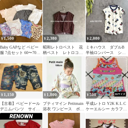
イズ
ック ワンピース 赤 白
リボン ベビー
80【C477】
1,500
2,380
2,080
¥
¥
¥
Baby GAPなど ベビー
昭和レトロベスト 花
ミキハウス ダブルB
服 7点セット 60〜70
柄ベスト レトロコー
半袖ロンパース ショ
㎝/3〜6month
デ レイヤード 古着
ートオール くま 総
コーデ 重ね着 夏
柄 スケボー 70
1,150
1,800
500
¥
¥
¥
【古着】ベビードール
プティマイン Petitmain
平成レトロ Y2K K.L.C
デニムパンツ サイズ
浴衣 ワンピース ボタ
ケーエルシー カラフル
100 ２セット
ニカル 花柄 90cm
タンクトップ SSサイズ