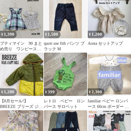
ト
1,390
1,500
1,200
¥
¥
¥
プティマイン 90 まと
quoti use fith パンツ ブ
Aosta セットアップ
め売り ワンピース
ラック M
花柄 Tシャツ ブラ
ウス 半袖
1,200
399
2,300
¥
¥
¥
【8月セール!】
レトロ ベビー ロン
familiar ベビー ロンパ
BREEZE ブリーズ ジャ
パース サロペット
ース 60cm ボーダー 刺
ンパー リバーシブル サ
繍
イズ90