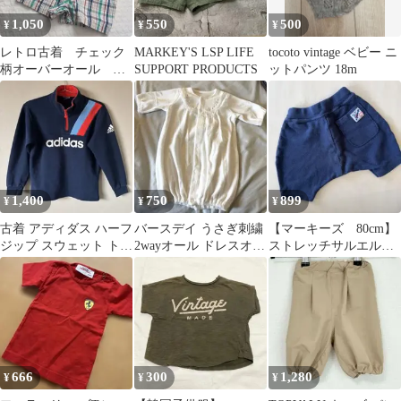
ワンポイント p10/
1,050
550
500
¥
¥
¥
レトロ古着 チェック
MARKEY'S LSP LIFE
tocoto vintage ベビー ニ
柄オーバーオール
SUPPORT PRODUCTS
ットパンツ 18m
24m
1,400
750
899
¥
¥
¥
古着 アディダス ハーフ
バースデイ うさぎ刺繍
【マーキーズ 80cm】
ジップ スウェット トレ
2wayオール ドレスオー
ストレッチサルエルハ
ーナー キッズ ネイビー
ル ベビー服
ーフパンツ
666
300
1,280
¥
¥
¥