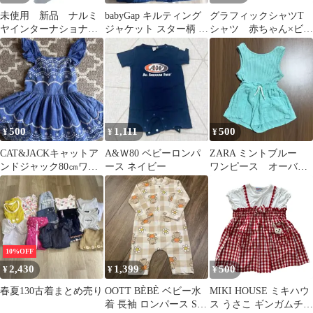
未使用 新品 ナルミ
babyGap キルティング
グラフィックシャツT
ヤインターナショナ
ジャケット スター柄 ブ
シャツ 赤ちゃん×ビー
ル タグ付き オトナ
ルー
ル ブラック 古着
ト Tシャツ
8a
500
1,111
500
¥
¥
¥
CAT&JACKキャットア
A&Ｗ80 ベビーロンパ
ZARA ミントブルー
ンドジャック80㎝ワン
ース ネイビー
ワンピース オーバー
ピース 刺繍 フリル デ
オール
ニム調
10%OFF
2,430
1,399
500
¥
¥
¥
春夏130古着まとめ売り
OOTT BÈBÈ ベビー水
MIKI HOUSE ミキハウ
着 長袖 ロンパース Sサ
ス うさこ ギンガムチェ