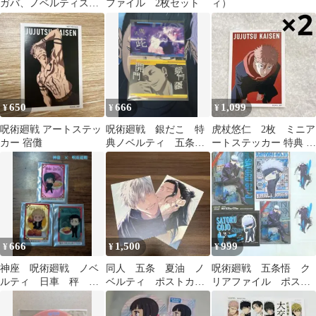
ガバ、ノベルティステ
ファイル 2枚セット
ィ）
ッカーセット、伏黒、
五条悟
650
666
1,099
¥
¥
¥
呪術廻戦 アートステッ
呪術廻戦 銀だこ 特
虎杖悠仁 2枚 ミニア
カー 宿儺
典ノベルティ 五条
ートステッカー 特典 呪
悟 羂索
術廻戦 ベースヤードト
ーキョー
666
1,500
999
¥
¥
¥
神座 呪術廻戦 ノベ
同人 五条 夏油 ノ
呪術廻戦 五条悟 ク
ルティ 日車 秤 禪
ベルティ ポストカー
リアファイル ポスト
院
ド 呪術廻戦
カード namco ノベル
ティ