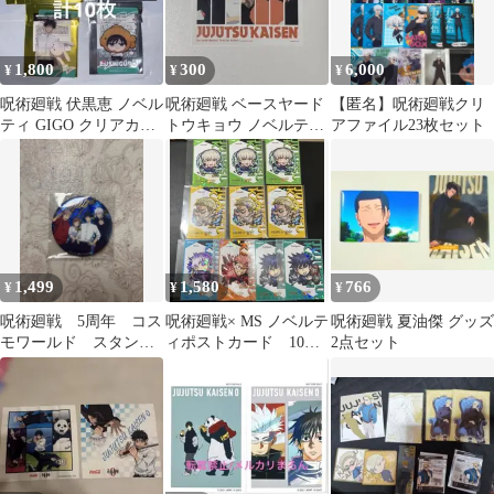
1,800
300
6,000
¥
¥
¥
呪術廻戦 伏黒恵 ノベル
呪術廻戦 ベースヤード
【匿名】呪術廻戦クリ
ティ GIGO クリアカー
トウキョウ ノベルティ
アファイル23枚セット
ド
フォトカード
1,499
1,580
766
¥
¥
¥
呪術廻戦 5周年 コス
呪術廻戦× MS ノベルテ
呪術廻戦 夏油傑 グッズ
モワールド スタンプ
ィポストカード 10枚
2点セット
ラリー 特典 缶バッ
セット
ジ 五条 悟