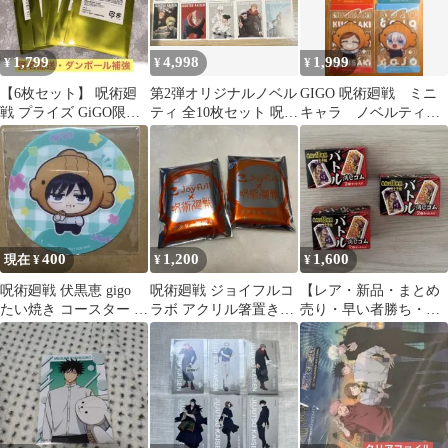
1,799
4,998
1,999
¥
¥
¥
【6枚セット】 呪術廻
第2弾オリジナルノベル
GIGO 呪術廻戦 ミニ
戦 プライズ GiGO限定
ティ 全10枚セット 呪術
キャラ ノベルティ
クリアカード ノベルテ
廻戦 5周年記念
まとめ売り
ィ
400
1,200
1,600
現在 ¥
¥
¥
呪術廻戦 伏黒恵 gigo
呪術廻戦 ジョイフルコ
【レア・新品・まとめ
たい焼き コースター B
ラボ アクリル箸置きキ
売り・早い者勝ち・即
柄 デフォルメ 呪術焼き
ーホルダー 【2個セッ
購入OK】呪術廻戦
ト・未開封品】