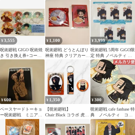
呪術廻戦 ベースヤード
ー ステッカー 五条 乙
黒恵 九十九由基
トーキョー
骨
3,555
1,100
3,999
¥
¥
¥
呪術廻戦 GIGO 呪術焼
呪術廻戦 どうとんぼり
呪術廻戦 5周年 GiGO限
き 引き換え券+コース
神座 特典 クリアカード
定 特典 ノベルティ ク
ター
コラボ ノベルティ缶バ
リアカード 五条悟 5枚
ッジ
600
1,350
300
¥
¥
¥
ベースヤードトーキョ
【呪術廻戦】
呪術廻戦 cafe fanbase 特
ー呪術廻戦 ミニアー
Chair:Black コラボ 虎杖
典 ノベルティ コー
トステッカー
悠仁 グッズセット
スター 夏油 傑 羂索