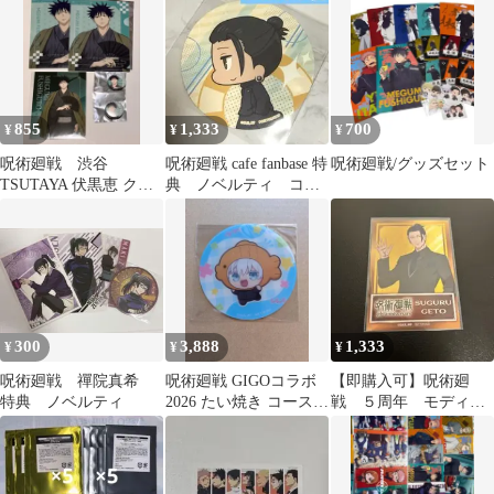
855
1,333
700
¥
¥
¥
呪術廻戦 渋谷
呪術廻戦 cafe fanbase 特
呪術廻戦/グッズセット
TSUTAYA 伏黒恵 クリ
典 ノベルティ コー
アファイル 缶バッジ 特
スター 夏油 傑 懐玉
典
300
3,888
1,333
¥
¥
¥
呪術廻戦 禪院真希
呪術廻戦 GIGOコラボ
【即購入可】呪術廻
特典 ノベルティ
2026 たい焼き コースタ
戦 ５周年 モディ
ー 五条悟
購入特典 イラストカ
ード 夏油傑