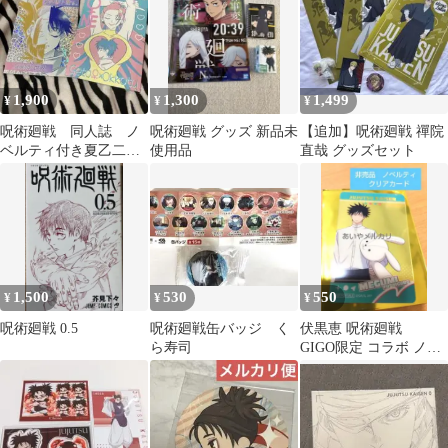
1,900
1,300
1,499
¥
¥
¥
呪術廻戦 同人誌 ノ
呪術廻戦 グッズ 新品未
【追加】呪術廻戦 禪院
ベルティ付き夏乙二冊
使用品
直哉 グッズセット
セット
1,500
530
550
¥
¥
¥
呪術廻戦 0.5
呪術廻戦缶バッジ く
伏黒恵 呪術廻戦
ら寿司
GIGO限定 コラボ ノベ
ルティクリアカード 非
売品