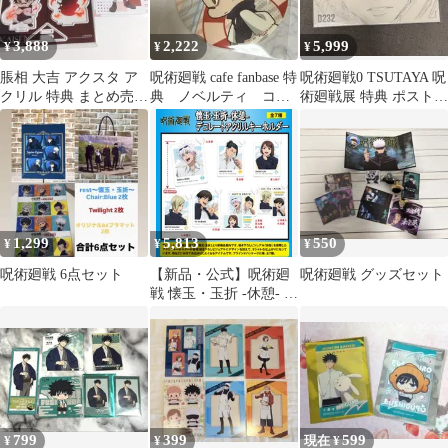
3,888
2,222
5,999
¥
¥
¥
脹相 大吉 アクスタ ア
呪術廻戦 cafe fanbase 特
呪術廻戦0 TSUTAYA 呪
クリル 特典 まとめ売り
典 ノベルティ コー
術廻戦展 特典 ポストカ
まるくじ 呪術廻戦
スター 脹相 死滅回
ード ノベルティ
游
1,299
5,813
550
¥
¥
¥
呪術廻戦 6点セット
【新品・公式】呪術廻
呪術廻戦 グッズセット
戦 懐玉・玉折 -休憩- デ
コレートアクリルキー
ホルダー【BOX／7個入
り】 公式グッズ
colleize コレイズ
799
399
599
¥
¥
現在 ¥