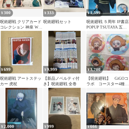
300
333
1,599
¥
¥
¥
呪術廻戦 クリアカード
呪術廻戦セット
呪術廻戦 ５周年 IP書店
コレクション 神座 Wari
POPUP TSUTAYA 五条
ふぉと！ 【まとめ売
セット
り】
699
9,999
3,700
¥
¥
¥
呪術廻戦 アートステッ
【新品ノベルティ付
【呪術廻戦】 GiGOコ
カー 虎杖
き】呪術廻戦 全巻
ラボ コースター4種セ
ット たい焼きデフォ
ルメ
2,000
999
666
¥
¥
¥