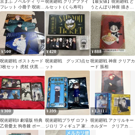
京まふ ノベルティ リー
呪術廻戦 クリアファイ
【最安値】呪術廻戦 ど
フレット 小冊子 呪術廻
ルセット (くら寿司)
うとんぼり神座 描き下
戦
ろしダイカットステッ
カー&ノベルティ
500
420
888
¥
¥
¥
呪術廻戦 ポストカード
呪術廻戦 グッズ3点セ
呪術廻戦 神座 クリアカ
3枚セット 虎杖 伏黒 乙
ット
ード 脹相
骨
300
399
1,111
¥
¥
¥
呪術廻戦0 劇場版 特典
呪術廻戦プラザ ロフト
呪術廻戦 アクリルキー
乙骨憂太 狗巻棘 ポーチ
ジロリ フィギュア 家入
ホルダー クリアカー
渋谷事変 死滅回游 ①
硝子 懐玉・玉折
ド 乙骨憂太