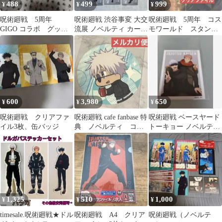
488
499
999
¥
¥
¥
呪術廻戦 5周年
呪術廻戦 渋谷事変 大交
呪術廻戦 5周年 コス
GIGO コラボ グッズ
流展 ノベルティ カード
モワールド スタンプ
購入特典 ブロマイ
6点セット
ラリー 特典 クリア
ド 伏黒 恵
ファイル 五条 悟
600
3,980
650
¥
¥
¥
呪術廻戦 クリアファ
呪術廻戦 cafe fanbase 特
呪術廻戦 ベースヤード
イル3枚、缶バッジ
典 ノベルティ コー
トーキョー ノベルティ
スター 五条 悟 懐玉
アートステッカー 五条
悟 虎杖悠仁
1,325
510
1,000
¥
¥
¥
timesale.呪術廻戦★ドル
呪術廻戦 A4 クリア
呪術廻戦（ノベルテ