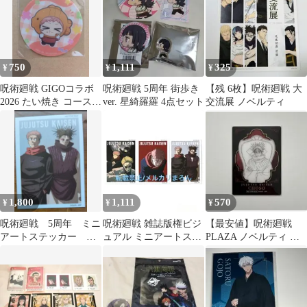
750
1,111
325
¥
¥
¥
呪術廻戦 GIGOコラボ
呪術廻戦 5周年 街歩き
【残 6枚】呪術廻戦 大
2026 たい焼き コースタ
ver. 星綺羅羅 4点セット
交流展 ノベルティ
ー 虎杖悠仁
1,800
1,111
570
¥
¥
¥
呪術廻戦 5周年 ミニ
呪術廻戦 雑誌版権ビジ
【最安値】呪術廻戦
アートステッカー 雑
ュアル ミニアートステ
PLAZA ノベルティ ク
誌版権 ノベルティ
ッカー 虎杖悠仁、脹
リアカード 脹相
虎杖 脹相
相、七海建人