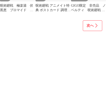
呪術廻戦 極楽湯 伏
呪術廻戦 アニメイト特
GIGO限定 非売品 ノ
黒恵 ブロマイド フ
典 ポストカード 調理実
ベルティ 呪術廻戦 伏
ォト風カード コース
習 コンプリート 6枚
黒恵 クリアカード 2種
ター 特典 セット
セット
次へ