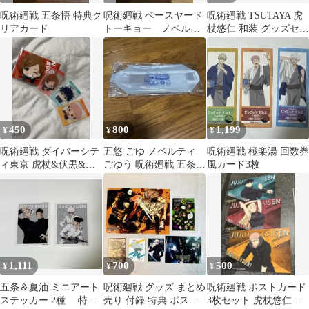
呪術廻戦 五条悟 特典ク
呪術廻戦 ベースヤード
呪術廻戦 TSUTAYA 虎
リアカード
トーキョー ノベルテ
杖悠仁 和装 グッズセッ
ィ 2枚セット
ト 缶バッジ クリアファ
イル
450
800
1,199
¥
¥
¥
呪術廻戦 ダイバーシテ
五悠 ごゆ ノベルティ
呪術廻戦 極楽湯 回数券
ィ東京 虎杖&伏黒&釘
ごゆう 呪術廻戦 五条悟
風カード3枚
崎
虎杖悠仁 ポーチ
1,111
700
500
¥
¥
¥
五条＆夏油 ミニアート
呪術廻戦 グッズ まとめ
呪術廻戦 ポストカード
ステッカー 2種 特典
売り 付録 特典 ポスタ
3枚セット 虎杖悠仁 伏