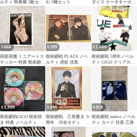
ルティ 狗巻棘 2枚セッ
わ 3種セット
ダイス ケーキキーホル
ト
ダー 缶バッジ 釘崎野薔
薇
666
599
1,480
¥
¥
¥
両面宿儺 ミニアートス
呪術廻戦 PLAZA ノベ
呪術廻戦 5周年ノベル
テッカー 特典 呪術廻戦
ルティ 虎杖 伏黒
ティ GIGO クリアカー
ベースヤードトーキョ
ド
ー
1,000
490
850
¥
¥
¥
呪術廻戦GIGO 呪術焼
呪術廻戦 乙骨憂太 ５
呪術廻戦 namco ノベル
き 特典 ノベルティ コ
周年 渋谷モディ ス
ティ カード 伏黒 乙骨
ースター
ーツビジュアル 特典
イラストカード