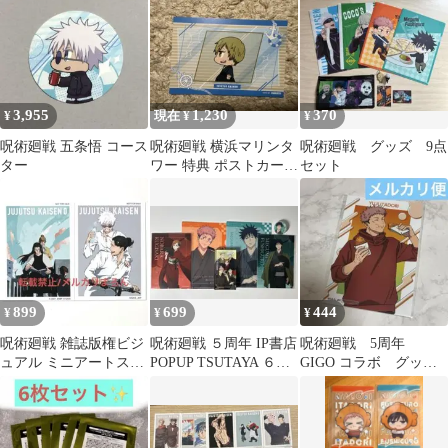
ノベルティ
3,955
1,230
370
¥
現在 ¥
¥
呪術廻戦 五条悟 コース
呪術廻戦 横浜マリンタ
呪術廻戦 グッズ 9点
ター
ワー 特典 ポストカー
セット
ド 禪院 直哉 ノベルテ
ィ
899
699
444
¥
¥
¥
呪術廻戦 雑誌版権ビジ
呪術廻戦 ５周年 IP書店
呪術廻戦 5周年
ュアル ミニアートステ
POPUP TSUTAYA ６点
GIGO コラボ グッズ
ッカー 五条悟、夏油傑
セット
購入特典 ブロマイ
ド 虎杖 悠仁