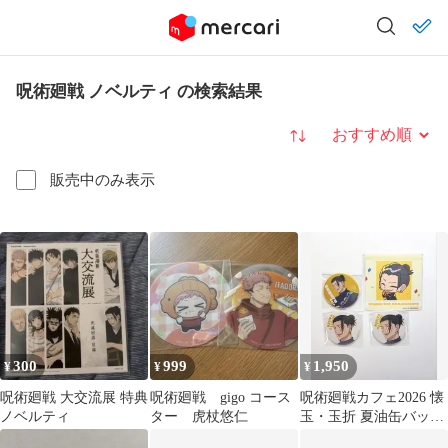
呪術廻戦 ノベルティ の検索結果
並び替え
販売中のみ表示
300
999
1,950
¥
¥
¥
呪術廻戦 大交流展 特典
呪術廻戦 gigo コース
呪術廻戦カフェ2026 懐
ノベルティ
ター 虎杖悠仁
玉・玉折 夏油缶バッ
ジ 2種 コースター