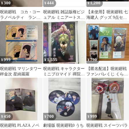
300
444
1,200
¥
¥
¥
呪術廻戦 コカ・コー
呪術廻戦 雑誌版権ビジ
【未使用】呪術廻戦 七
ラノベルティ ランチ
ュアル ミニアートステ
海建人 グッズ 9点セッ
ョンマット クロス
ッカー 五条悟、乙骨憂
ト カフェ PLAZA 特典
ハンカチ乙骨 五条
太、パンダ
カード
999
1,555
790
¥
¥
¥
呪術廻戦 マリンタワー
呪術廻戦 キャラクター
【匿名配送】呪術廻戦
秤金次 星綺羅羅
ミニブロマイド 禪院直
ファンパレくじ くら寿
哉 ジャンプショップ ジ
司 ベースヤード カード
ャンショ
ステッカー
450
700
999
¥
¥
¥
呪術廻戦 PLAZA ノベ
劇場版 呪術廻戦0 うち
呪術廻戦 スイーツパラ