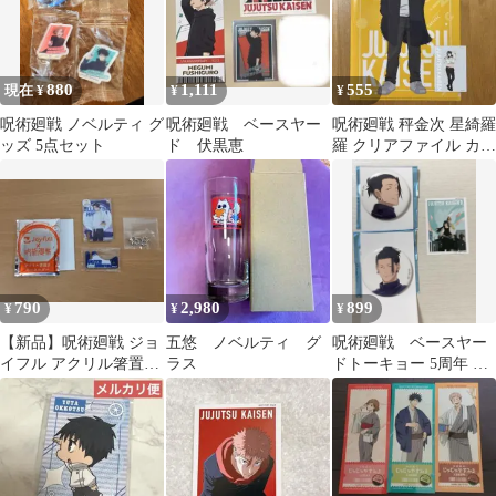
880
1,111
555
現在 ¥
¥
¥
呪術廻戦 ノベルティ グ
呪術廻戦 ベースヤー
呪術廻戦 秤金次 星綺羅
ッズ 5点セット
ド 伏黒恵
羅 クリアファイル カー
ド
790
2,980
899
¥
¥
¥
【新品】呪術廻戦 ジョ
五悠 ノベルティ グ
呪術廻戦 ベースヤー
イフル アクリル箸置き
ラス
ドトーキョー 5周年 雑
乙骨憂太 ホログラム シ
誌版権C 缶バッジ 夏油
ークレット
傑