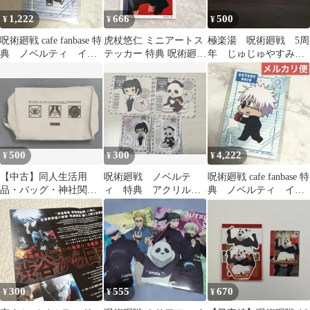
1,222
666
500
¥
¥
¥
呪術廻戦 cafe fanbase 特
虎杖悠仁 ミニアートス
極楽湯 呪術廻戦 5周
典 ノベルティ イラ
テッカー 特典 呪術廻戦
年 じゅじゅやすみ
ストカード 乙骨 憂太
ベースヤードトーキョ
ノベルティー
ー
500
300
4,222
¥
¥
¥
【中古】同人生活用
呪術廻戦 ノベルテ
呪術廻戦 cafe fanbase 特
品・バッグ・神社関連
ィ 特典 アクリルス
典 ノベルティ イラ
【呪術廻戦】スクエア
タンド まとめ売り
ストカード 五条 悟
ポーチ 白ver(サトイモ)
コスモワールド 羽田
2021.12/OCT
300
555
670
¥
¥
¥