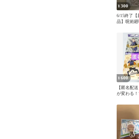
300
¥
6/15終了
品】呪術廻戦
者特典
600
¥
【匿名配送
が変わる！
アファイル
ト★非売品