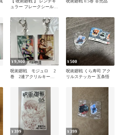
院真
【 呪術廻戦 】 レンチキ
呪術廻戦 0.5巻 非売品
ュラー フレークシール
セット 特典 非売品
9,900
500
¥
¥
呪術廻戦 モジュロ 2
呪術廻戦 くら寿司 アク
巻 2連アクリルキーホ
リルステッカー 五条悟
ルダー 非売品
399
399
¥
¥