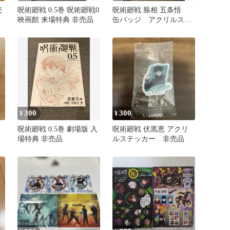
売
呪術廻戦 0.5巻 呪術廻戦0
呪術廻戦 脹相 五条悟
映画館 来場特典 非売品
缶バッジ アクリルステ
ッカー びっくらポン 非
売品
300
300
¥
¥
呪術廻戦 0.5巻 劇場版 入
呪術廻戦 伏黒恵 アクリ
場特典 非売品
ルステッカー 非売品