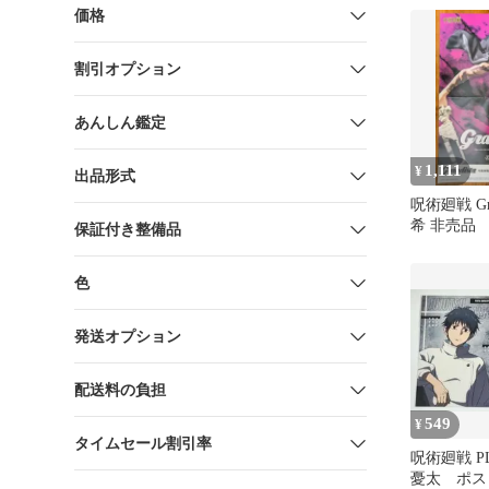
価格
割引オプション
あんしん鑑定
1,111
¥
出品形式
呪術廻戦 Gra
希 非売品
保証付き整備品
ー
色
発送オプション
配送料の負担
549
¥
タイムセール割引率
呪術廻戦 P
憂太 ポス