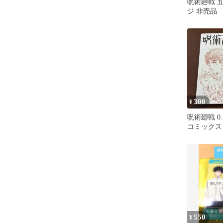
呪術廻戦 
ジ 非売品
300
¥
呪術廻戦 0
コミックス
550
¥