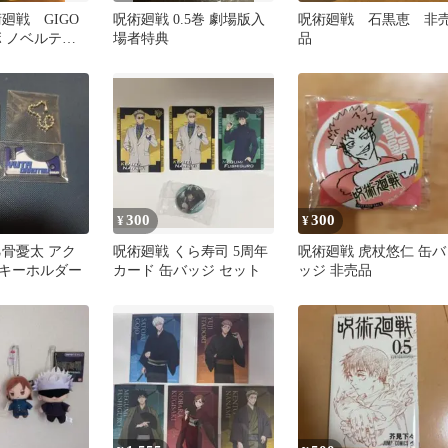
廻戦 GIGO
呪術廻戦 0.5巻 劇場版入
呪術廻戦 石黒恵 非
ボ ノベルティ
場者特典
品
ド 非売品
300
300
¥
¥
乙骨憂太 アク
呪術廻戦 くら寿司 5周年
呪術廻戦 虎杖悠仁 缶バ
キーホルダー
カード 缶バッジ セット
ッジ 非売品