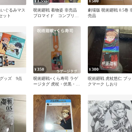
1,555
500
¥
¥
ぬいぐるみマス
呪術廻戦 着物姿 非売品
劇場版 呪術廻戦 0.5巻 
種セット
ブロマイド コンプリー
売品
トセット 渋谷TSUTAYA
350
300
¥
¥
グッズ 9点
呪術廻戦×くら寿司 ラゲ
呪術廻戦 虎杖悠仁 ブッ
ージタグ 虎杖・伏黒・釘
クマーク しおり
崎 非売品