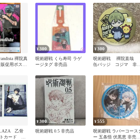
売品
300
300
¥
¥
ndista 禪院真
呪術廻戦 くら寿司 ラゲ
呪術廻戦 禪院直哉
 販促用ポスタ
ージタグ 非売品
缶バッジ コジマ 非
品
300
555
¥
¥
LAZA 乙骨
呪術廻戦 0.5 非売品
呪術廻戦 ラバーコース
トカード ロ
ー 五条悟 伏黒恵 非売