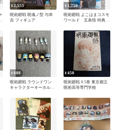
2,555
1,750
¥
¥
ァ
呪術廻戦 呪魂ノ型 与幸
呪術廻戦 よこはまコスモ
吉 フィギュア
ワールド 五条悟 特典
ノベルティ 非売品
888
450
¥
¥
呪術廻戦 ラウンドワン
呪術廻戦 0.5巻 東京都立
キャラクターキーホルダ
呪術高等専門学校
ー 6種セット 非売品