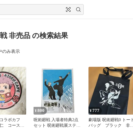
戦 非売品 の検索結果
中のみ表示
800
777
¥
¥
コラボカフ
呪術廻戦 入場者特典2点
劇場版 呪術廻戦0 トー
仁 コースタ
セット 呪術廻戦展ステッ
バッグ ブラック 非
カー 懐玉・玉折第1弾 非
品