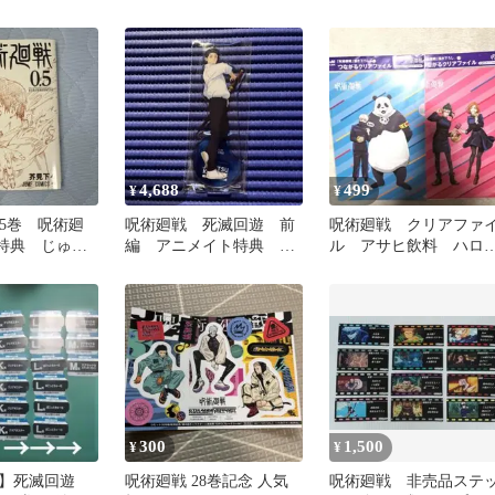
 非売品
くら寿司 新品 未開封
4,688
499
¥
¥
.5巻 呪術廻
呪術廻戦 死滅回遊 前
呪術廻戦 クリアファ
者特典 じゅじ
編 アニメイト特典 ア
ル アサヒ飲料 ハロ
ん 芥見
クリルスタンド 乙骨憂
ィン ハロウィーン 
品
太 非売品
売品
300
1,500
¥
¥
戦】死滅回遊
呪術廻戦 28巻記念 人気
呪術廻戦 非売品ステ