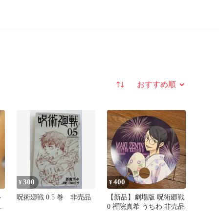
並び替え
300
400
¥
¥
ト
呪術廻戦 0.5 巻 非売品
【新品】劇場版 呪術廻戦
売
0 禪院真希 うちわ 非売品