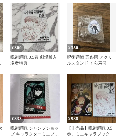
300
350
¥
¥
呪術廻戦 0.5巻 劇場版入
呪術廻戦 五条悟 アクリ
売
場者特典
ルスタンド くら寿司
333
988
¥
¥
タ
呪術廻戦 ジャンプショッ
【非売品】呪術廻戦 0.5
品
プ キャラクターミニブロ
巻、ミニキャラブック