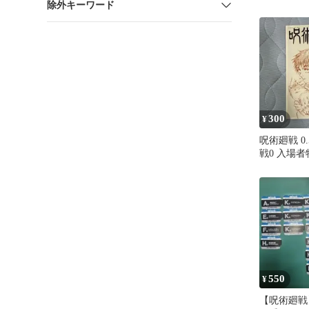
除外キーワード
フト 限定
300
¥
呪術廻戦 0
戦0 入場
ゅつかいせ
下々 非売
550
¥
【呪術廻