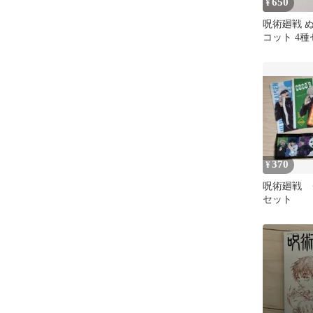
650
¥
呪術廻戦 
コット 4
370
¥
呪術廻戦 
セット