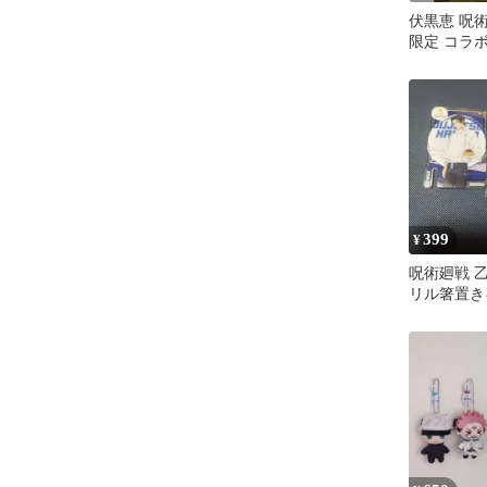
伏黒恵 呪術
限定 コラ
クリアカー
399
¥
呪術廻戦 
リル箸置き