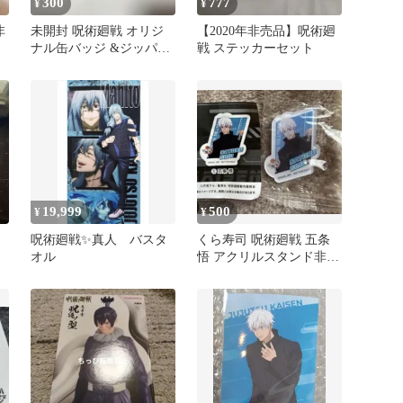
300
777
¥
¥
非
未開封 呪術廻戦 オリジ
【2020年非売品】呪術廻
ナル缶バッジ &ジッパー
戦 ステッカーセット
バッグセット
19,999
500
¥
¥
呪術廻戦✨真人 バスタ
くら寿司 呪術廻戦 五条
オル
悟 アクリルスタンド非売
品