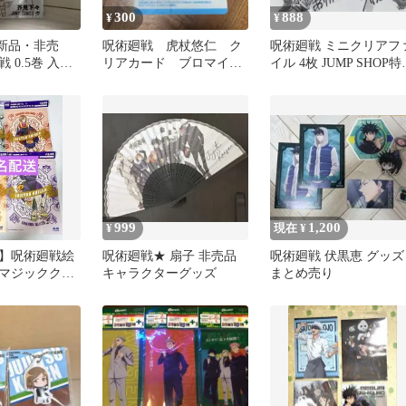
300
888
¥
¥
【新品・非売
呪術廻戦 虎杖悠仁 ク
呪術廻戦 ミニクリアフ
 0.5巻 入場
リアカード ブロマイ
イル 4枚 JUMP SHOP特
ド フォトカード ナツ
典 非売品
コミ 非売品
999
1,200
¥
現在 ¥
】呪術廻戦絵
呪術廻戦★ 扇子 非売品
呪術廻戦 伏黒恵 グッズ
マジッククリ
キャラクターグッズ
まとめ売り
★4種4枚セッ