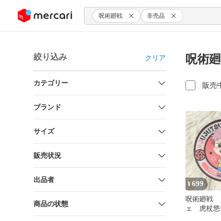
ンツにスキップ
呪術廻戦
非売品
絞り込み
呪術廻
クリア
カテゴリー
販売
ブランド
サイズ
販売状況
出品者
699
¥
呪術廻戦 
商品の状態
ェ 虎杖悠
ー 非売品