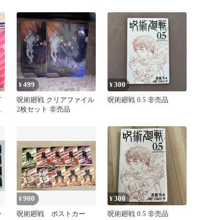
マイド 特典 伏黒恵 非売
品
499
300
¥
¥
イ
呪術廻戦 クリアファイル
呪術廻戦 0.5 非売品
ウ
2枚セット 非売品
非
900
300
¥
¥
ッ
呪術廻戦 ポストカー
呪術廻戦 0.5 非売品