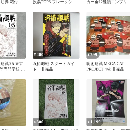
くじ券 箱付き
投票TOP3 フレークシー
カー全12種類コンプリ
品
ル 非売品
トセット
400
799
¥
¥
廻戦0.5 東京
呪術廻戦 スタートガイ
呪術廻戦 MEGA CAT
等専門学校 非
ド 非売品
PROJECT 4枚 非売品
300
1,199
¥
¥