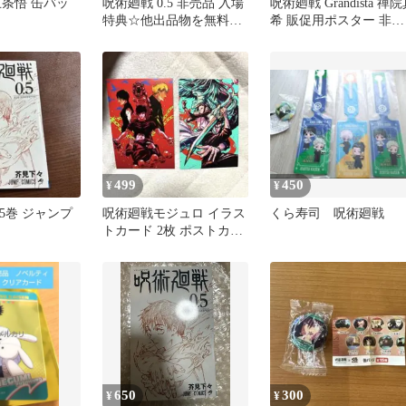
五条悟 缶バッ
呪術廻戦 0.5 非売品 入場
呪術廻戦 Grandista 禪
特典☆他出品物を無料で
希 販促用ポスター 非売
同封可能です
品
499
450
¥
¥
.5巻 ジャンプ
呪術廻戦モジュロ イラス
くら寿司 呪術廻戦
トカード 2枚 ポストカー
ド ブロマイド 新品 非売
品
650
300
¥
¥