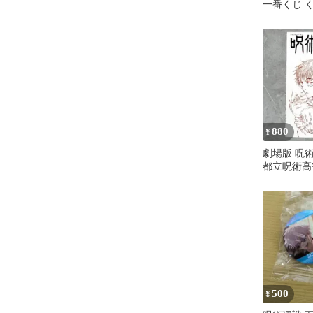
一番くじ 
半券 非売
880
¥
劇場版 呪術
都立呪術高
売品
500
¥