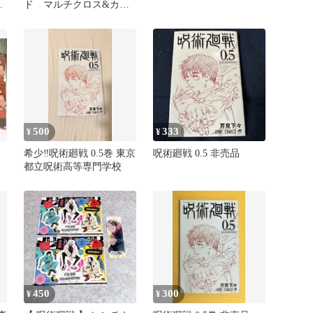
ー
ド マルチクロス&カー
ド 非売品
500
333
¥
¥
希少‼️呪術廻戦 0.5巻 東京
呪術廻戦 0.5 非売品
都立呪術高等専門学校
450
300
¥
¥