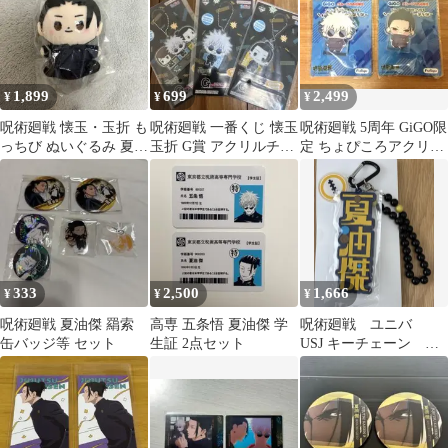
1,899
699
2,499
¥
¥
¥
呪術廻戦 懐玉・玉折 も
呪術廻戦 一番くじ 懐玉
呪術廻戦 5周年 GiGO限
っちび ぬいぐるみ 夏油
玉折 G賞 アクリルチャ
定 ちょぴころアクリル
傑
ーム 3種セット
第5弾 2種セット
333
2,500
1,666
¥
¥
¥
呪術廻戦 夏油傑 羂索
高専 五条悟 夏油傑 学
呪術廻戦 ユニバ
缶バッジ等 セット
生証 2点セット
USJ キーチェーン 夏
油傑