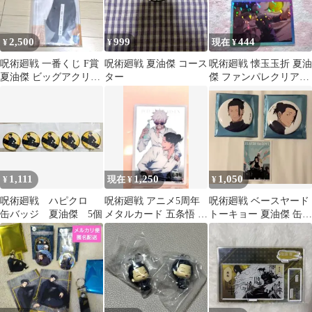
2,500
999
444
¥
¥
現在 ¥
呪術廻戦 一番くじ F賞
呪術廻戦 夏油傑 コース
呪術廻戦 懐玉玉折 夏油
夏油傑 ビッグアクリル
ター
傑 ファンパレクリアカ
スタンド
ード2枚セット
1,111
1,250
1,050
¥
現在 ¥
¥
呪術廻戦 ハピクロ
呪術廻戦 アニメ5周年
呪術廻戦 ベースヤード
缶バッジ 夏油傑 5個
メタルカード 五条悟 夏
トーキョー 夏油傑 缶バ
油傑
ッジ 特典 ステッカー