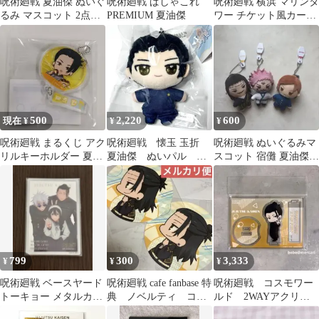
呪術廻戦 夏油傑 ぬいぐ
呪術廻戦 ぱしゃこれ
呪術廻戦 横浜 マリンタ
るみ マスコット 2点セ
PREMIUM 夏油傑
ワー チケット風カード
ット おまんじゅう 懐玉
五条悟 夏油傑 家入硝子
玉折
500
2,220
600
現在 ¥
¥
¥
呪術廻戦 まるくじ アク
呪術廻戦 懐玉 玉折
呪術廻戦 ぬいぐるみマ
リルキーホルダー 夏油
夏油傑 ぬいパル ぬ
スコット 宿儺 夏油傑
傑
いぐるみマスコット
釘崎野薔薇 3点セット
【未開封】
799
300
3,333
¥
¥
¥
呪術廻戦 ベースヤード
呪術廻戦 cafe fanbase 特
呪術廻戦 コスモワー
トーキョー メタルカー
典 ノベルティ コー
ルド 2WAYアクリル
ド 五条悟 夏油傑 天内
スター 夏油 傑 羂索
スタンド 夏油傑