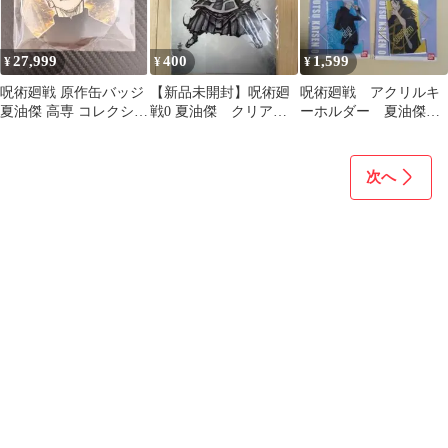
27,999
400
1,599
¥
¥
¥
呪術廻戦 原作缶バッジ
【新品未開封】呪術廻
呪術廻戦 アクリルキ
夏油傑 高専 コレクショ
戦0 夏油傑 クリアフ
ーホルダー 夏油傑
ン缶バッジ
ァイル 呪術廻戦展
五条悟 2点
水墨画風
次へ