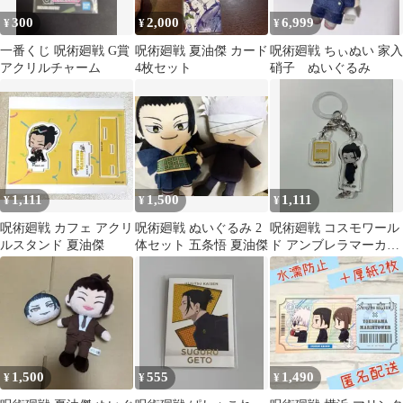
300
2,000
6,999
¥
¥
¥
一番くじ 呪術廻戦 G賞
呪術廻戦 夏油傑 カード
呪術廻戦 ちぃぬい 家入
アクリルチャーム
4枚セット
硝子 ぬいぐるみ
1,111
1,500
1,111
¥
¥
¥
呪術廻戦 カフェ アクリ
呪術廻戦 ぬいぐるみ 2
呪術廻戦 コスモワール
ルスタンド 夏油傑
体セット 五条悟 夏油傑
ド アンブレラマーカー
ピース ver. 夏油
1,500
555
1,490
¥
¥
¥