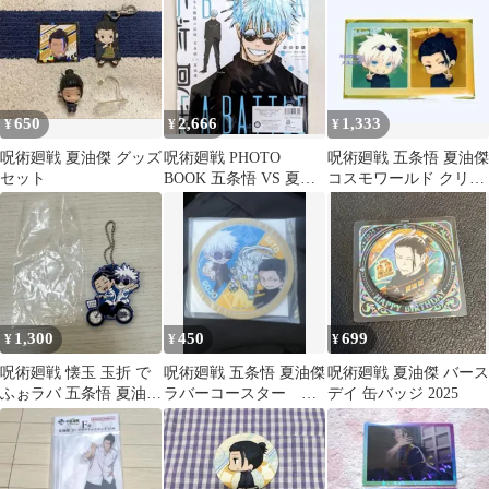
650
2,666
1,333
¥
¥
¥
呪術廻戦 夏油傑 グッズ
呪術廻戦 PHOTO
呪術廻戦 五条悟 夏油傑
セット
BOOK 五条悟 VS 夏油
コスモワールド クリア
傑
カード ピースver.
1,300
450
699
¥
¥
¥
呪術廻戦 懐玉 玉折 で
呪術廻戦 五条悟 夏油傑
呪術廻戦 夏油傑 バース
ふぉラバ 五条悟 夏油傑
ラバーコースター く
デイ 缶バッジ 2025
自転車
ら寿司