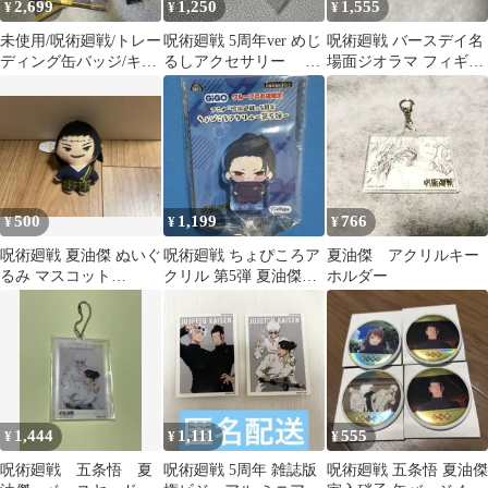
2,699
1,250
1,555
¥
¥
¥
未使用/呪術廻戦/トレー
呪術廻戦 5周年ver めじ
呪術廻戦 バースデイ名
ディング缶バッジ/キー
るしアクセサリー 夏
場面ジオラマ フィギュ
ホルダー/夏油
油傑 2個
ア 2023 夏油 傑
傑/PLAZA
500
1,199
766
¥
¥
¥
呪術廻戦 夏油傑 ぬいぐ
呪術廻戦 ちょぴころア
夏油傑 アクリルキー
るみ マスコット
クリル 第5弾 夏油傑
ホルダー
ROUND1
GiGO限定
1,444
1,111
555
¥
¥
¥
呪術廻戦 五条悟 夏
呪術廻戦 5周年 雑誌版
呪術廻戦 五条悟 夏油傑