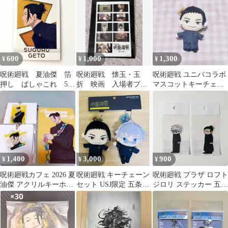
理子
600
1,000
1,300
¥
¥
¥
呪術廻戦 夏油傑 箔
呪術廻戦 懐玉・玉
呪術廻戦 ユニバコラボ
押し ぱしゃこれ 5th
折 映画 入場者プレ
マスコットキーチェー
anniversary
ゼント第3弾 劇場版総
ンセット 夏油傑のみ
集編
1,400
3,000
900
¥
¥
¥
呪術廻戦カフェ 2026 夏
呪術廻戦 キーチェーン
呪術廻戦 プラザ ロフト
油傑 アクリルキーホル
セット USJ限定 五条悟
ジロリ ステッカー 五条
ダー ポストカード
夏油傑
悟 夏油傑 ２枚セット