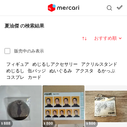
夏油傑 の検索結果
並び替え
販売中のみ表示
フィギュア
めじるしアクセサリー
アクリルスタンド
めじるし
缶バッジ
ぬいぐるみ
アクスタ
るかっぷ
コスプレ
カード
888
800
800
¥
¥
¥