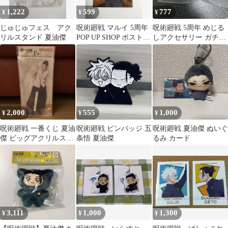
1,222
599
777
¥
¥
¥
じゅじゅフェス アク
呪術廻戦 マルイ 5周年
呪術廻戦 5周年 めじる
リルスタンド 夏油傑
POP UP SHOP ポストカ
しアクセサリー ガチャ
ード 夏油傑
夏油傑
2,000
555
1,000
¥
¥
¥
呪術廻戦 一番くじ 夏油
呪術廻戦 ピンバッジ 五
呪術廻戦 夏油傑 ぬいぐ
傑 ビッグアクリルスタ
条悟 夏油傑
るみ カード
ンド
3,111
1,000
1,300
¥
¥
¥