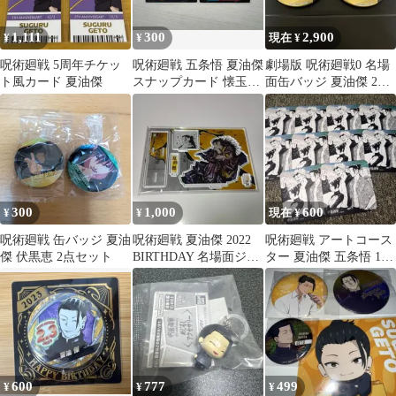
1,111
300
2,900
¥
¥
現在 ¥
呪術廻戦 5周年チケッ
呪術廻戦 五条悟 夏油傑
劇場版 呪術廻戦0 名場
ト風カード 夏油傑
スナップカード 懐玉・
面缶バッジ 夏油傑 2点
玉折 カード
セット
300
1,000
600
¥
¥
現在 ¥
呪術廻戦 缶バッジ 夏油
呪術廻戦 夏油傑 2022
呪術廻戦 アートコース
傑 伏黒恵 2点セット
BIRTHDAY 名場面ジオ
ター 夏油傑 五条悟 10
ラマアクリルスタンド
枚セット 特典
600
777
499
¥
¥
¥