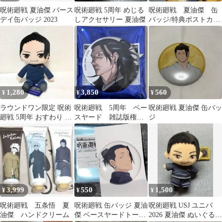
呪術廻戦 夏油傑 バース
呪術廻戦 5周年 めじる
呪術廻戦 夏油傑 缶
デイ缶バッジ 2023
しアクセサリー 夏油傑
バッジ/特典ポストカー
ド
1,280
3,850
560
¥
¥
¥
ラウンドワン限定 呪術
呪術廻戦 5周年 ベー
呪術廻戦 夏油傑 缶バッ
廻戦 5周年 おすわり M
スヤード 雑誌版権
ジ
ぬいぐるみ 夏油傑
缶バッジ 夏油傑
3,999
550
1,500
¥
¥
¥
呪術廻戦 五条悟 夏
呪術廻戦 缶バッジ 夏油
呪術廻戦 USJ ユニバ
油傑 ハンドクリーム
傑 ベースヤードトーキ
2026 夏油傑 ぬいぐるみ