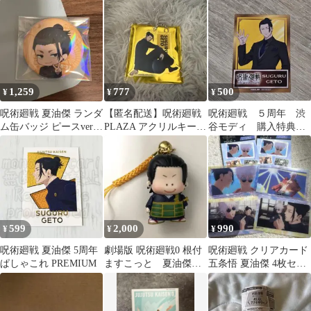
ョー 5周年 雑誌版権 Ca
キーチェーン
夏油
1,259
777
500
¥
¥
¥
呪術廻戦 夏油傑 ランダ
【匿名配送】呪術廻戦
呪術廻戦 ５周年 渋
ム缶バッジ ピースver.
PLAZA アクリルキーホ
谷モディ 購入特典イ
よこはまコスモワール
ルダー The Wall 夏油傑
ラストカード 夏油
ド
傑 スーツver.
599
2,000
990
¥
¥
¥
呪術廻戦 夏油傑 5周年
劇場版 呪術廻戦0 根付
呪術廻戦 クリアカード
ぱしゃこれ PREMIUM
ますこっと 夏油傑
五条悟 夏油傑 4枚セッ
ふぁんしーキャラクタ
ト
ーズ