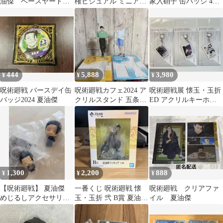
油傑 ベースヤード
権ビジュアル ミニアー
家入硝子 缶バッジ 4個
キーホルダー 雑誌版
トステッカー 五条悟、
セット
権
夏油傑 2種
444
5,888
3,980
¥
¥
¥
呪術廻戦 バースデイ缶
呪術廻戦カフェ2024 ア
呪術廻戦展 懐玉・玉折
バッジ2024 夏油傑
クリルスタンド 五条悟
ED アクリルキーホル
夏油傑
ダー 五条悟 夏油傑 3点
1,300
2,200
888
¥
¥
¥
【呪術廻戦】 夏油傑
一番くじ 呪術廻戦 懐
呪術廻戦 クリアファ
めじるしアクセサリ
玉・玉折 弐 B賞 夏油傑
イル 夏油傑
ー カプセルフィギュ
フィギュア 未開封 Geto
アコレクション05