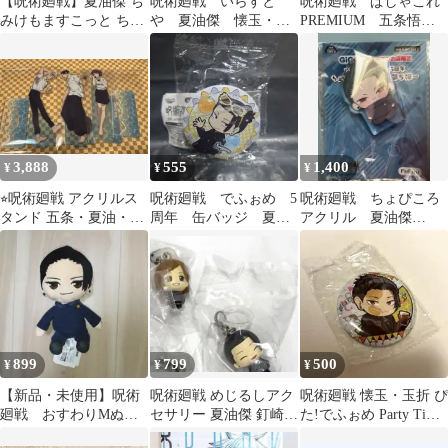
【呪術廻戦】夏油傑 ち
呪術廻戦 いらすと
呪術廻戦 ぱしゃこれ
みけもますこっと ちみ
や 夏油傑 懐玉・玉
PREMIUM 五条悟、
けもマスコット
折 アクリルキーホル
夏油傑②
ダー
3,888
555
1,400
¥
¥
¥
⭐︎呪術廻戦 アクリルス
呪術廻戦 でふぉめ 5
呪術廻戦 ちょぴころ
タンド 五条・夏油・家
周年 缶バッジ 夏油
アクリル 夏油傑
入セット⭐︎
傑
GIGO限定
899
799
500
¥
¥
¥
【新品・未使用】呪術
呪術廻戦 めじるしアク
呪術廻戦 懐玉・玉折 ぴ
廻戦 おすわりMぬい
セサリー 夏油傑 釘崎野
た!でふぉめ Party Time
ぐるみ 夏油傑
薔薇
夏油傑 缶バッジ