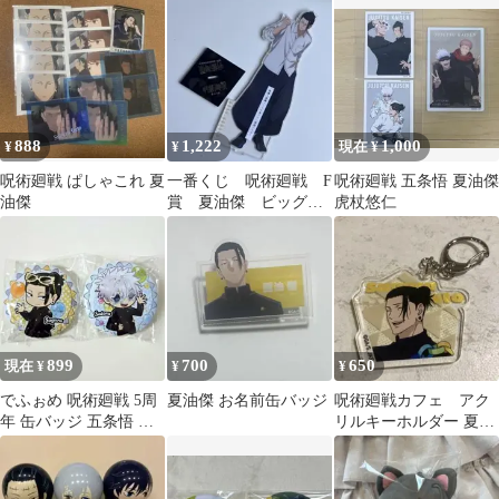
傑
アクリルジオラマ『夏
油傑』
888
1,222
1,000
¥
¥
現在 ¥
呪術廻戦 ぱしゃこれ 夏
一番くじ 呪術廻戦 F
呪術廻戦 五条悟 夏油傑
油傑
賞 夏油傑 ビッグア
虎杖悠仁
クリルスタンド
899
700
650
現在 ¥
¥
¥
でふぉめ 呪術廻戦 5周
夏油傑 お名前缶バッジ
呪術廻戦カフェ アク
年 缶バッジ 五条悟 &
リルキーホルダー 夏油
夏油傑 2点セット
傑