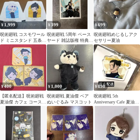
1,999
399
699
¥
¥
¥
呪術廻戦 コスモワール
呪術廻戦 5周年 ベース
呪術廻戦めじるしアク
ド ミニスタンド 五条悟
ヤード 雑誌版権 特典
セサリー夏油
夏油傑
アートステッカー 夏油
傑
400
1,000
890
¥
¥
¥
【匿名配送】呪術廻戦
呪術廻戦 夏油傑 ベア
呪術廻戦 5th
夏油傑 カフェ コースタ
ぬいぐるみ マスコット
Anniversary Cafe 夏油傑
ー 特典
アクキー ランダム