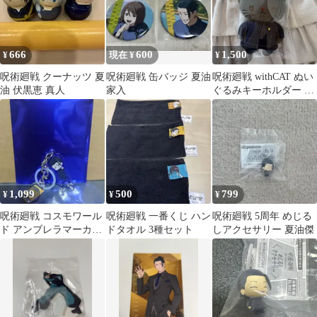
666
600
1,500
¥
現在 ¥
¥
呪術廻戦 クーナッツ 夏
呪術廻戦 缶バッジ 夏油
呪術廻戦 withCAT ぬい
油 伏黒恵 真人
家入
ぐるみキーホルダー 夏
油傑（高専ver.）1点
1,099
500
799
¥
¥
¥
呪術廻戦 コスモワール
呪術廻戦 一番くじ ハン
呪術廻戦 5周年 めじる
ド アンブレラマーカー
ドタオル 3種セット
しアクセサリー 夏油傑
夏油傑