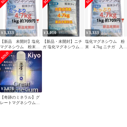
ネシウム
3,333
3,010
3,333
¥
¥
¥
【新品 未開封】塩化
【新品・未開封】ニチ
塩化マグネシウム 粉
マグネシウム 粉末
ガ 塩化マグネシウム
末 4.7kg ニチガ 入浴
4.7kg ニチガ 入浴剤
4.7kg（国内製造）
剤 など用途多 【新
など用途多
品 未開封】
3,078
¥
【奇跡のミネラル】グ
レートマグネシウム
塩化Mg 超高濃度マグ
ネシウム