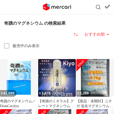
奇蹟のマグネシウム の検索結果
並び替え
販売中のみ表示
41,088
3,078
3,200
¥
¥
¥
奇蹟のマグネシウム／
【奇跡のミネラル】グ
【新品・未開封】ニチ
DeanCarolyn
レートマグネシウム
ガ 塩化マグネシウム
塩化Mg 超高濃度マグ
4.7kg（国内製造）