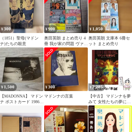
300
900
1,050
¥
¥
¥
（1851）聖母(マドン
奥田英朗 まとめ売り 4
奥田英朗 文庫本 6冊セ
ナ)たちの殺意
冊 我が家の問題 ヴァラ
ット まとめ売り
エティ 真夜中のマーチ
他
1,500
300
2,285
¥
¥
¥
【MADONNA】 マドン
マドンナの言葉
【中古】 マドンナを夢
ナ ポストカード 1986年
みて 女性たちの夢に現
イギリス製 未使用絵葉
われたポップスの女神 /
書
ケイ・ターナー、中谷
ハルナ / 同朋舎出版