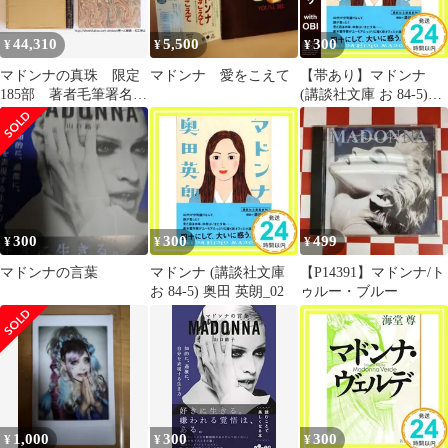
44,310
5,500
300
¥
¥
¥
マドンナの真珠 限定
マドンナ 愛をこえて
【帯あり】マドンナ
185部 著者毛筆署名
(講談社文庫 お 84-5)
入 池田満寿夫オリジ
[Dec 15， 2005] 奥田 英
ナル銅版画3点入/澁澤
朗_07
龍彦 池田満寿夫/立風
書房*40113
300
300
499
¥
¥
¥
マドンナの言葉
マドンナ (講談社文庫
【P14391】マドンナ/ト
お 84-5) 奥田 英朗_02
ゥルー・ブルー
1,000
300
300
¥
¥
¥