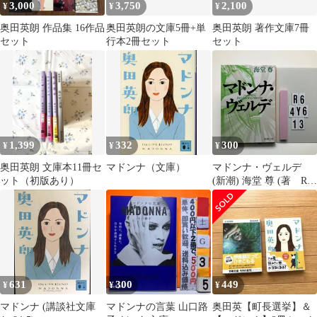
3,000
3,750
2,100
¥
¥
¥
奥田英朗 作品集 16作品
奥田英朗の文庫5冊+単
奥田英朗 著作文庫7冊
セット
行本2冊セット
セット
1,399
332
300
¥
¥
¥
奥田英朗 文庫本11冊セ
マドンナ（文庫）
マドンナ・ヴェルデ
ット（初版あり）
(新潮) 海堂 尊 (著 R6-
6Y4-13
631
300
449
¥
¥
¥
マドンナ (講談社文庫
マドンナの言葉 山口路
奥田英【町長選挙】＆