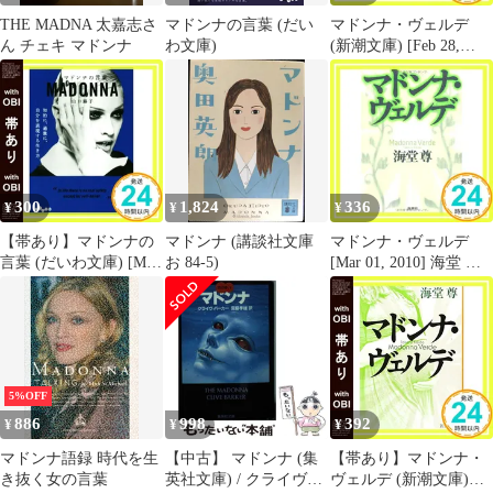
THE MADNA 太嘉志さ
マドンナの言葉 (だい
マドンナ・ヴェルデ
ん チェキ マドンナ
わ文庫)
(新潮文庫) [Feb 28,
2013] 海堂 尊_02
300
1,824
336
¥
¥
¥
【帯あり】マドンナの
マドンナ (講談社文庫
マドンナ・ヴェルデ
言葉 (だいわ文庫) [Mar
お 84-5)
[Mar 01, 2010] 海堂 尊
09， 2019] 山口 路子
_02
_07
5%OFF
886
998
392
¥
¥
¥
マドンナ語録 時代を生
【中古】 マドンナ (集
【帯あり】マドンナ・
き抜く女の言葉
英社文庫) / クライヴ・
ヴェルデ (新潮文庫)