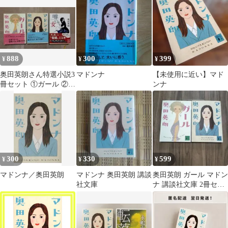
888
300
399
¥
¥
¥
奥田英朗さん特選小説3
マドンナ
【未使用に近い】マド
冊セット ①ガール ②マ
ンナ
ドンナ ③噂の女
300
330
599
¥
¥
¥
マドンナ／奥田英朗
マドンナ 奥田英朗 講談
奥田英朗 ガール マドン
社文庫
ナ 講談社文庫 2冊セッ
ト