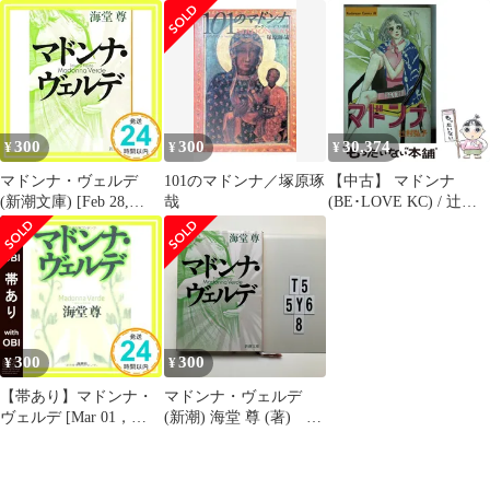
バーカー、宮脇孝雄 /
[Feb 28， 2013] 海堂 尊
集英社
_07
300
300
30,374
¥
¥
¥
マドンナ・ヴェルデ
101のマドンナ／塚原琢
【中古】 マドンナ
(新潮文庫) [Feb 28,
哉
(BE･LOVE KC) / 辻村
2013] 海堂 尊_03
弘子 / 講談社
300
300
¥
¥
【帯あり】マドンナ・
マドンナ・ヴェルデ
ヴェルデ [Mar 01，
(新潮) 海堂 尊 (著)
2010] 海堂 尊_07
T5-6Y5-8