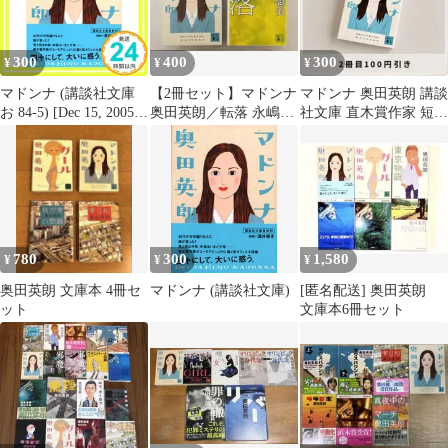
300
400
300
¥
¥
¥
マドンナ (講談社文庫
【2冊セット】マドンナ
マドンナ 奥田英朗 講談
お 84-5) [Dec 15, 2005]
奥田英朗／転落 永嶋恵
社文庫 直木賞作家 短編
奥田 英朗_03
美 文庫本 小説
集 サラリーマン 翌日
発送！
780
300
1,580
¥
¥
¥
奥田英朗 文庫本 4冊セ
マドンナ (講談社文庫)
[匿名配送] 奥田英朗
ット
文庫本6冊セット