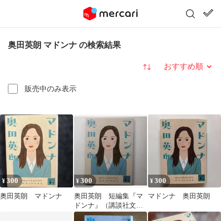
奥田英朗 マドンナ の検索結果
並び替え
販売中のみ表示
300
300
300
¥
¥
¥
奥田英朗 マドンナ
奥田英朗 短編集『マ
マドンナ 奥田英朗
ドンナ』（講談社文
庫）