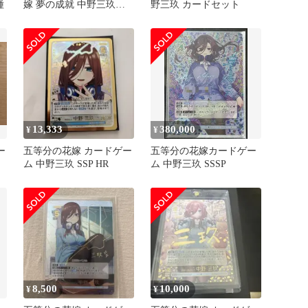
種
嫁 夢の成就 中野三玖
野三玖 カードセット
SR 3枚
13,333
380,000
¥
¥
ー
五等分の花嫁 カードゲー
五等分の花嫁カードゲー
ム 中野三玖 SSP HR
ム 中野三玖 SSSP
8,500
10,000
¥
¥