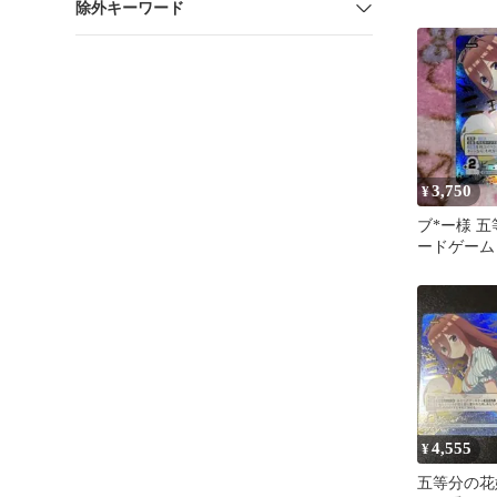
除外キーワード
BP4-015
ごとカド
3,750
¥
ブ*ー様 
ードゲーム G
051P1 中野
4,555
¥
五等分の花