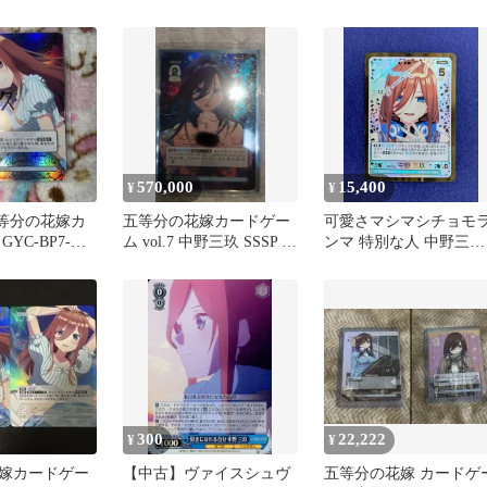
P1 五等分の花嫁
ード 3枚セット 中野三玖
SP
570,000
15,400
¥
¥
五等分の花嫁カ
五等分の花嫁カードゲー
可愛さマシマシチョモ
YC-BP7-
ム vol.7 中野三玖 SSSP シ
ンマ 特別な人 中野三玖
三玖 SP
リアル入り
SSP
300
22,222
¥
¥
嫁カードゲー
【中古】ヴァイスシュヴ
五等分の花嫁 カードゲ