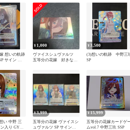
1,000
3,500
¥
¥
嫁 想いの軌跡
ヴァイスシュヴァルツ
(3)想いの軌跡 中野三
SP サイン パ
五等分の花嫁 好きなも
SP
カドチョモラ
の OFR 中野三玖
3,999
15,999
¥
¥
想い 中野 三
五等分の花嫁 ヴァイスシ
五等分の花嫁カードゲ
イン入り GYC-
ュヴァルツ SP サインカ
ムvol.7 中野三玖 SSP