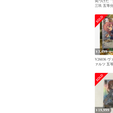
気づけた「愛
三玖 五等
3,499
¥
V26036
ァルツ 五
線の先には 
19,999
¥