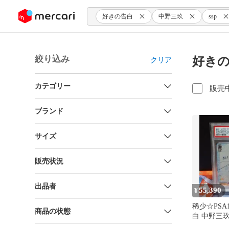
ンツにスキップ
好きの告白
中野三玖
ssp
絞り込み
好きの
クリア
カテゴリー
販売
ブランド
サイズ
販売状況
出品者
55,390
¥
稀少☆PSA
商品の状態
白 中野三玖
の花嫁