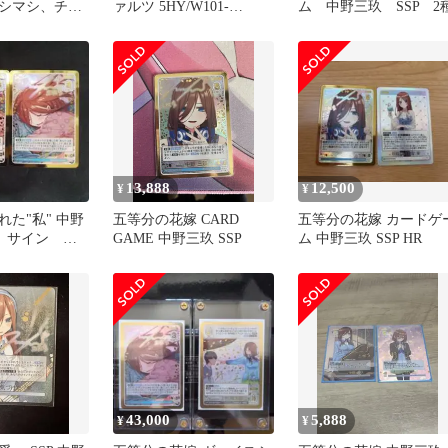
シマシ、チョ
ァルツ 5HY/W101-
ム 中野三玖 SSP 2
野三玖SSP
087S[SR]：(ホロ)好きに
なれる自分 中野 三玖
13,888
12,500
¥
¥
た"私" 中野
五等分の花嫁 CARD
五等分の花嫁 カードゲ
P サイン ２
GAME 中野三玖 SSP
ム 中野三玖 SSP HR
43,000
5,888
¥
¥