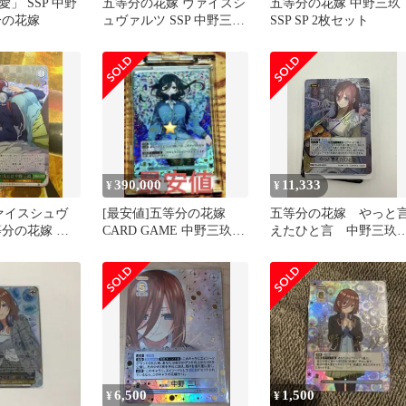
」 SSP 中野
五等分の花嫁 ヴァイスシ
五等分の花嫁 中野三玖
分の花嫁
ュヴァルツ SSP 中野三玖
SSP SP 2枚セット
2枚セット
390,000
11,333
¥
¥
 ヴァイスシュヴ
[最安値]五等分の花嫁
五等分の花嫁 やっと
等分の花嫁 視
CARD GAME 中野三玖
えたひと言 中野三
中野三玖 SP
SSSP
SSP
6,500
1,500
¥
¥