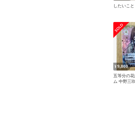
したいこと 
9,000
¥
五等分の花
ム 中野三玖
下げ】