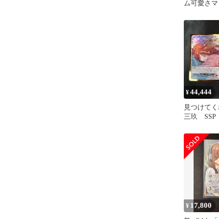
ム可愛さマ
モランマ中
44,444
¥
見つけてくれ
三玖 SS
枚
17,800
¥