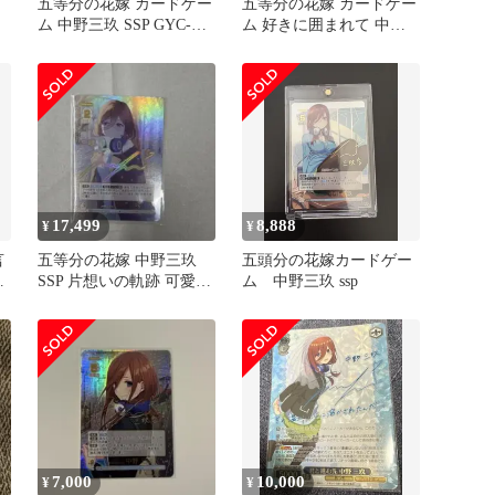
五等分の花嫁 カードゲー
五等分の花嫁 カードゲー
ム 中野三玖 SSP GYC-
ム 好きに囲まれて 中野
BP1-015P1
三玖 パラレル CSP 1枚
17,499
8,888
¥
¥
言
五等分の花嫁 中野三玖
五頭分の花嫁カードゲー
玖
SSP 片想いの軌跡 可愛さ
ム 中野三玖 ssp
チョモランマ vol7
7,000
10,000
¥
¥