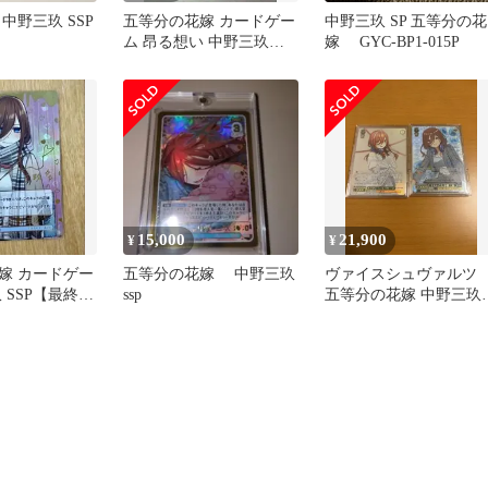
中野三玖 SSP
五等分の花嫁 カードゲー
中野三玖 SP 五等分の花
ム 昂る想い 中野三玖
嫁 GYC-BP1-015P
SSP サイン
15,000
21,900
¥
¥
嫁 カードゲー
五等分の花嫁 中野三玖
ヴァイスシュヴァル
 SSP【最終値
ssp
五等分の花嫁 中野三玖
SSPサインカード＆花嫁
レア