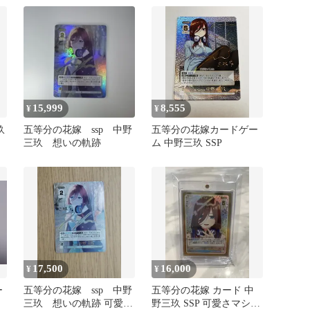
五等分の花
15,999
8,555
¥
¥
玖
五等分の花嫁 ssp 中野
五等分の花嫁カードゲー
三玖 想いの軌跡
ム 中野三玖 SSP
17,500
16,000
¥
¥
ー
五等分の花嫁 ssp 中野
五等分の花嫁 カード 中
三玖 想いの軌跡 可愛さ
野三玖 SSP 可愛さマシマ