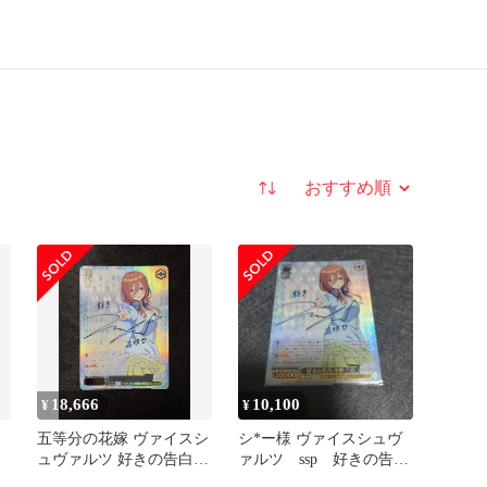
並び替え
18,666
10,100
¥
¥
玖
五等分の花嫁 ヴァイスシ
シ*ー様 ヴァイスシュヴ
ュヴァルツ 好きの告白
ァルツ ssp 好きの告
中野三玖 SSP サイン
白 中野三玖 サイン