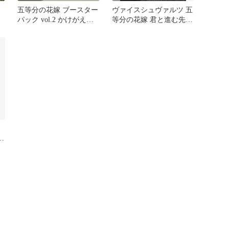
五等分の花嫁 ブースター
ヴァイスシュヴァルツ 五
パック vol.2 かけがえの
等分の花嫁 君と進む先
ない存在 SSP 中野三玖
中野三玖 サイン SP
ツ