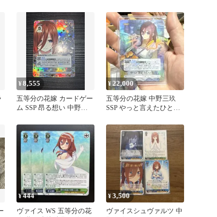
チョモランマ vol7＋おま
シチョモランマ
け
8,555
22,000
¥
¥
ラ
五等分の花嫁 カードゲー
五等分の花嫁 中野三玖
ム SSP 昂る想い 中野三
SSP やっと言えたひとこ
玖 サイン
と
444
3,500
¥
¥
ー
ヴァイス WS 五等分の花
ヴァイスシュヴァルツ 中