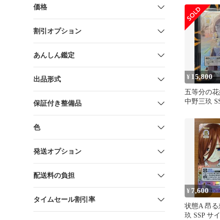
価格
割引オプション
あんしん鑑定
15,800
¥
出品形式
五等分の花
中野三玖 S
保証付き整備品
ラレルごと
ンマ
色
発送オプション
配送料の負担
7,600
¥
タイムセール割引率
状態A 昂る
玖 SSP サ