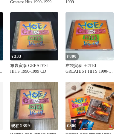
Greatest Hits 1990-1999
1999
333
800
¥
¥
布袋寅泰 GREATEST
布袋寅泰 HOTEI
HITS 1990-1999 CD
GREATEST HITS 1990-
1999 CD
399
800
現在 ¥
¥