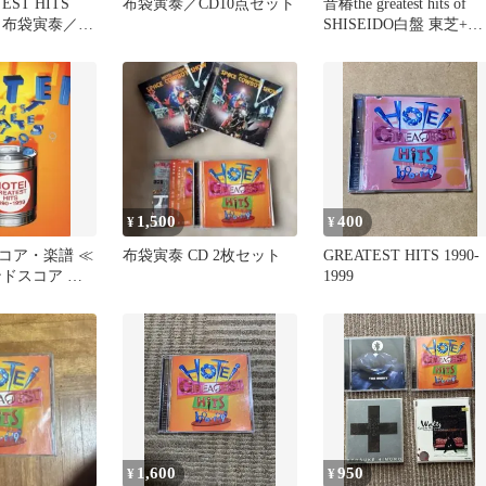
EST HITS
布袋寅泰／CD10点セット
音椿the greatest hits of
9 - 布袋寅泰／布
SHISEIDO白盤 東芝+資
生堂
1,500
400
¥
¥
コア・楽譜 ≪
布袋寅泰 CD 2枚セット
GREATEST HITS 1990-
ンドスコア 布
1999
TEST HITS
1,600
950
¥
¥