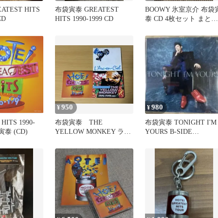
EATEST HITS
布袋寅泰 GREATEST
BOOWY 氷室京介 布袋
CD
HITS 1990-1999 CD
泰 CD 4枚セット まとめ
売り
950
980
¥
¥
HITS 1990-
布袋寅泰 THE
布袋寅泰 TONIGHT I'M
袋寅泰 (CD)
YELLOW MONKEY ラル
YOURS B-SIDE
ク ベストアルバム3枚
RENDEZ-VOU
セット