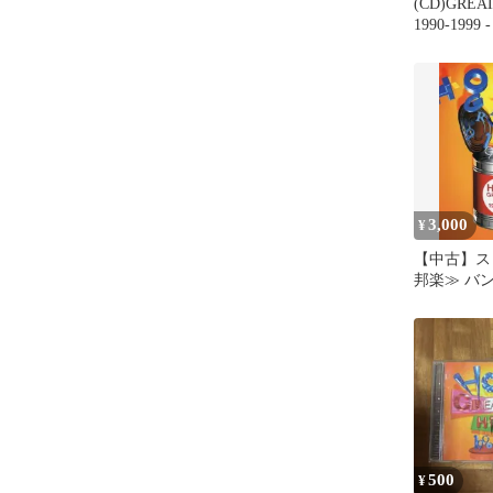
(CD)GREAT
1990-199
袋寅泰
3,000
¥
【中古】ス
邦楽≫ バ
袋寅泰 GREA
1990-1999
500
¥