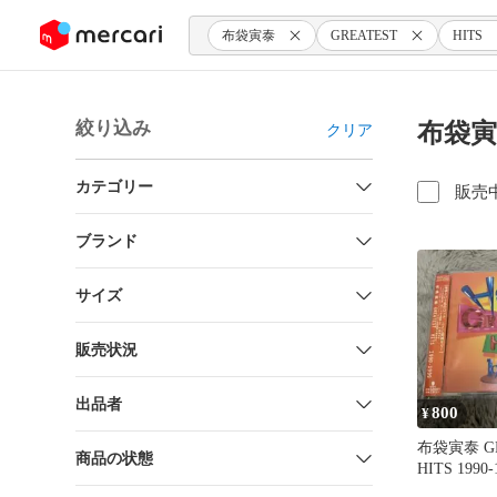
ンツにスキップ
布袋寅泰
GREATEST
HITS
絞り込み
布袋寅
クリア
カテゴリー
販売
ブランド
サイズ
販売状況
出品者
800
¥
布袋寅泰 GR
商品の状態
HITS 1990-