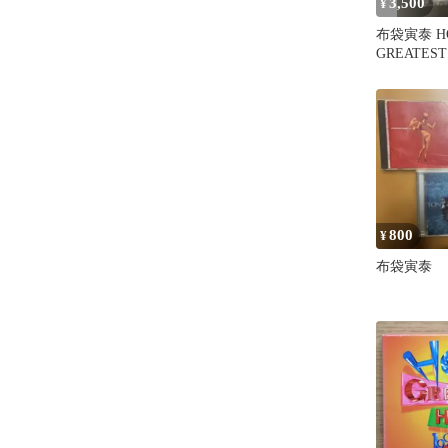
3,500
¥
布袋寅泰 H
GREATEST
ライター 
800
¥
布袋寅泰 