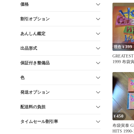
価格
割引オプション
あんしん鑑定
399
現在 ¥
出品形式
GREATEST 
1999 布
保証付き整備品
色
発送オプション
配送料の負担
450
¥
タイムセール割引率
布袋寅泰 GR
HITS 1990-