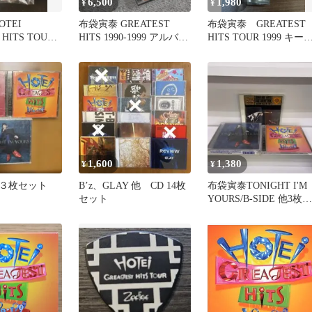
6,500
1,980
¥
¥
OTEI
布袋寅泰 GREATEST
布袋寅泰 GREATEST
 HITS TOUR
HITS 1990-1999 アルバ
HITS TOUR 1999 キー
カバー
ム スコア付き
ルダー
1,600
1,380
¥
¥
３枚セット
B’z、GLAY 他 CD 14枚
布袋寅泰TONIGHT I'M
セット
YOURS/B-SIDE 他3枚セ
ット