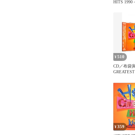
HITS 1990
泰 /
510
¥
CD／布袋
GREATEST 
1999
359
¥