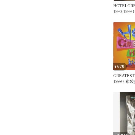
HOTEI GR
1990-1999 
670
¥
GREATEST 
1999 / 布