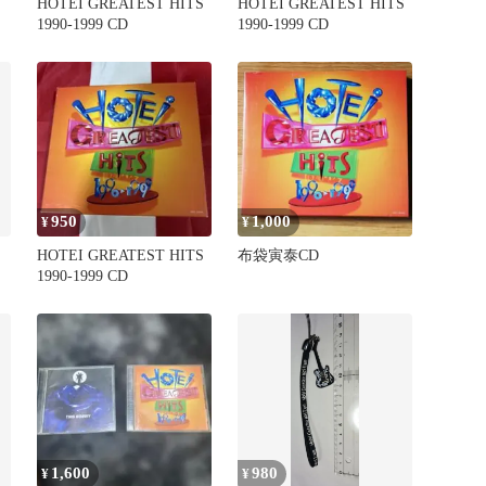
HOTEI GREATEST HITS
HOTEI GREATEST HITS
1990-1999 CD
1990-1999 CD
950
1,000
¥
¥
HOTEI GREATEST HITS
布袋寅泰CD
1990-1999 CD
1,600
980
¥
¥