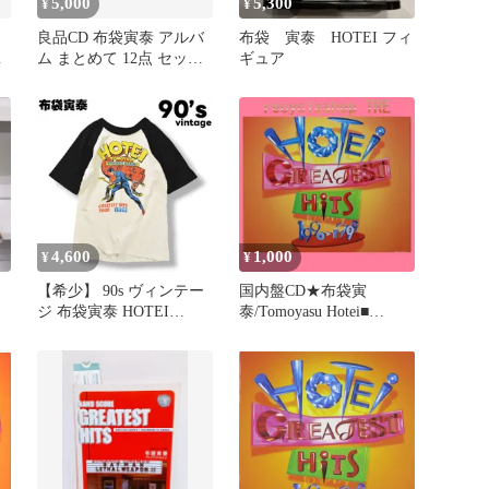
5,000
5,300
¥
¥
良品CD 布袋寅泰 アルバ
布袋 寅泰 HOTEI フィ
ホ
ム まとめて 12点 セット
ギュア
まとめ売り
4,600
1,000
¥
¥
【希少】 90s ヴィンテー
国内盤CD★布袋寅
ジ 布袋寅泰 HOTEI
泰/Tomoyasu Hotei■
TOMOYASU 1999
GREATEST HITS 1990-
GREATEST HITS TOUR
1999
半袖 ラグラン Tシャツ
【TOCT24151/4988006160
シングルステッチ クルー
859】A06149
ネック カットソー S相当
ホワイト x ブラック ツア
ーT ロックT メンズ