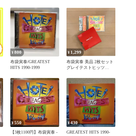
2008)
800
1,299
¥
¥
布袋寅泰/GREATEST
布袋寅泰 美品 2枚セット
HITS 1990-1999
グレイテストヒッツ
1990-1999 fetish
550
430
¥
¥
【3枚1100円】布袋寅泰 -
GREATEST HITS 1990-