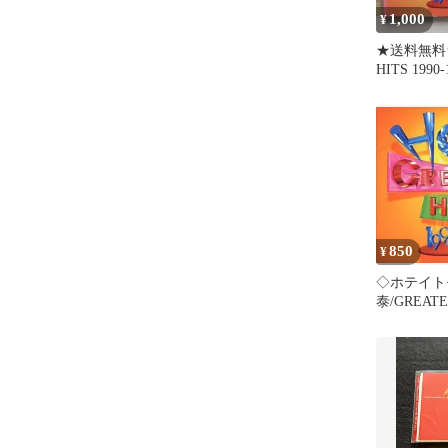
1,000
¥
★送料無料★
HITS 1990
泰/Tomoyas
Hotei【498
CT24151】G
850
¥
◇ホテイト
泰/GREATE
1990-1999