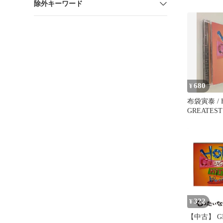
除外キーワード
680
¥
布袋寅泰 / 
GREATEST 
1999アル
322
¥
【中古】 GR