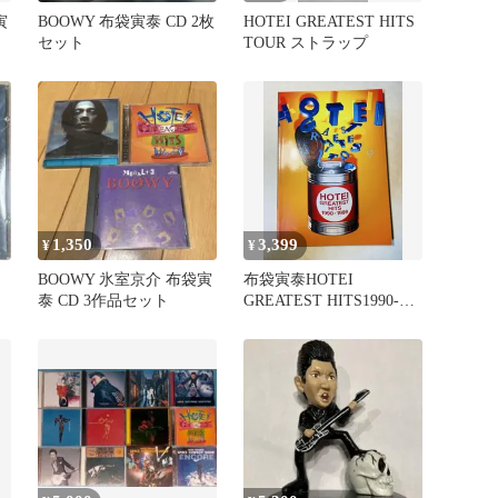
寅
BOOWY 布袋寅泰 CD 2枚
HOTEI GREATEST HITS
セット
TOUR ストラップ
1,350
3,399
¥
¥
BOOWY 氷室京介 布袋寅
布袋寅泰HOTEI
泰 CD 3作品セット
GREATEST HITS1990-
1999スコア