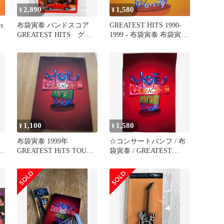
2,890
1,580
¥
¥
s
布袋寅泰 バンドスコア
GREATEST HITS 1990-
GREATEST HITS グレ
1999 - 布袋寅泰 布袋寅泰
イテストヒッツ
[CD](中古)
1,100
1,580
¥
¥
ッ
布袋寅泰 1999年
☆コンサートパンフ / 布
ッ
GREATEST HiTS TOUR
袋寅泰 / GREATEST
パンフレットBOOWY
HITS TOUR / J00018171