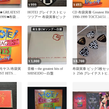
999
493
¥
¥
GREATEST
HOTEI グレイテストヒッ
CD 布袋寅泰 Greatest Hit
-1999/■布袋寅
ツツアー 布袋寅泰ピック
1990-1999 TOCT24151
u
TOSHIBA EMI /00120
8006160859/TO
02191
3,000
8,700
¥
¥
モヤス/布袋寅
音椿～the greatest hits of
布袋寅泰 ピック5枚セ
ST HITS
SHISEIDO～白盤
ト 25th グレイテストヒ
/TOCT24151
ツ シリアス 新品未使用