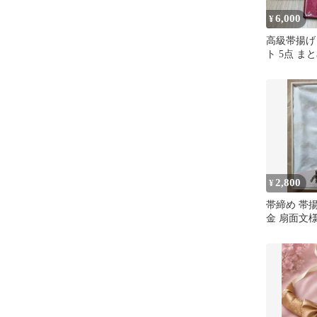
6,000
¥
高級帯揚げ
ト 5点 ま
2,800
¥
帯締め 帯揚
金 扇面文様