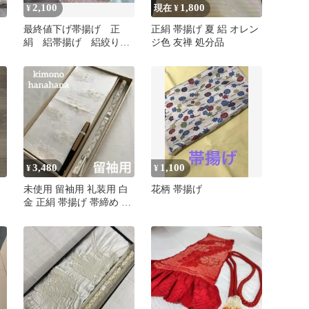
2,100
1,800
¥
現在 ¥
最終値下げ帯揚げ 正
正絹 帯揚げ 夏 絽 オレン
絹 絽帯揚げ 絽絞り帯
ジ色 友禅 処分品
揚げ 絞り帯揚げ 夏帯
揚げ
3,480
1,100
¥
¥
未使用 留袖用 礼装用 白
花柄 帯揚げ
金 正絹 帯揚げ 帯締め 末
広 3点セット