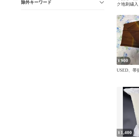
除外キーワード
ク地刺繍入
ーンちりめ
900
¥
USED、帯
1,400
¥