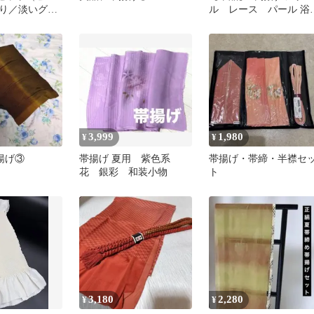
り／淡いグリ
ル レース パール 浴
ん）和装小物
帯飾り 花火大会 ホワイ
ト
3,999
1,980
¥
¥
揚げ③
帯揚げ 夏用 紫色系
帯揚げ・帯締・半襟セ
花 銀彩 和装小物
ト
3,180
2,280
¥
¥