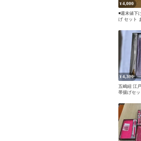
4,000
¥
◾️週末値下
げ セット
4,300
¥
五嶋紐 江
帯揚げセッ
箱付き