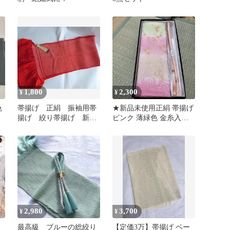
1,800
2,300
¥
¥
色
帯揚げ 正絹 振袖用帯
★新品未使用正絹 帯揚げ
揚げ 絞り帯揚げ 新
ピンク 薄緑色 金糸入り
品 総絞り 訳あり
帯締めセット
2,980
3,700
¥
¥
最高級 ブルーの総絞り
【定価3万】帯揚げ ベー