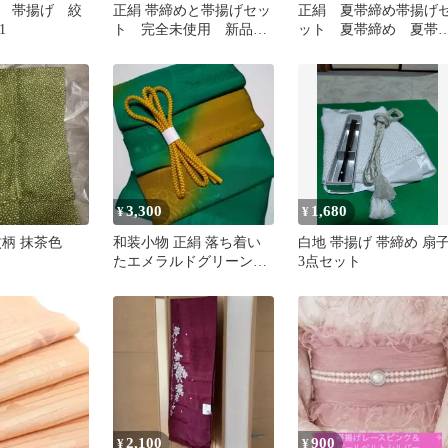
 帯揚げ 絞
正絹 帯締めと帯揚げセッ
正絹 夏帯締め帯揚げ
1
ト 完全未使用 新品同
ット 夏帯締め 夏帯
様
げ
3,300
1,680
¥
¥
紋柄 抹茶色
和装小物 正絹 落ち着い
白地 帯揚げ 帯締め 扇
たエメラルドグリーンと
3点セット
茶に地模様の帯揚げ帯締
めセット
2,100
900
¥
¥