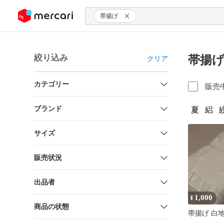
ンツにスキップ
帯揚げ
絞り込み
帯揚げ
クリア
カテゴリー
販売
ブランド
夏
絽
サイズ
販売状況
出品者
1,000
¥
商品の状態
帯揚げ 白地