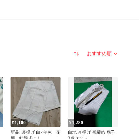
並び替え
1,100
1,280
¥
¥
新品‼️帯揚げ 白×金色 花
白地 帯揚げ 帯締め 扇子
柄 結婚式に！
3点セット