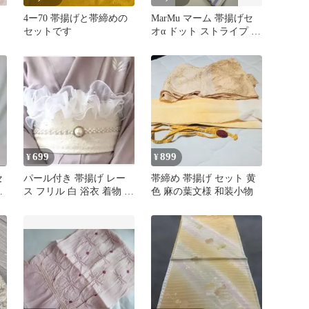
4ー70 帯揚げと帯締めの
MarMu マーム 帯揚げセ
セットです
オα ドット ストライプ ラ
ベンダー
699
899
¥
¥
セ
パール付き 帯揚げ レー
帯締め 帯揚げ セット 黄
揚
ス フリル 白 浴衣 着物 振
色 麻の葉文様 和装小物
袖 袴 お祭り 夏祭り