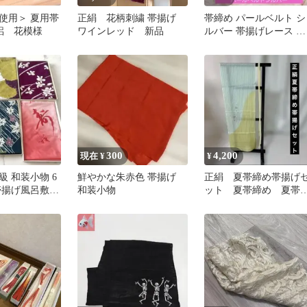
使用＞ 夏用帯
正絹 花柄刺繍 帯揚げ
帯締め パールベルト シ
 絽 花模様
ワインレッド 新品
ルバー 帯揚げレース ピ
ンク 帯飾り2点セット
300
4,200
現在 ¥
¥
 和装小物 6
鮮やかな朱赤色 帯揚げ
正絹 夏帯締め帯揚げ
帯揚げ風呂敷
和装小物
ット 夏帯締め 夏帯
 まとめ売り
げ