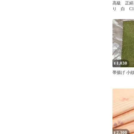
高級 正絹
り 白 C1
1,030
¥
帯揚げ 小
2,300
¥