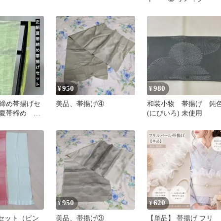
950
980
¥
¥
締め帯揚げセ
美品、帯揚げ④
和装小物 帯揚げ 鈍
夏帯締め 夏
(にびいろ) 未使用
緑色 透け感
950
620
¥
¥
点セット（ピン
美品、帯揚げ③
【単品】 帯揚げ フリ