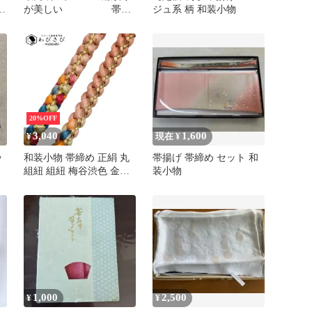
衣
が美しい 帯揚
ジュ系 柄 和装小物
げ帯締めセット
20%OFF
3,040
1,600
¥
現在 ¥
ッ
和装小物 帯締め 正絹 丸
帯揚げ 帯締め セット 和
組紐 組紐 梅谷渋色 金糸
装小物
C-6253
1,000
2,500
¥
¥