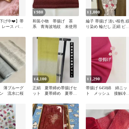
980
1,000
¥
¥
下げ中❤️】帯
和装小物 帯揚げ 茶
綸子 帯揚げ 淡い桜色 
 レース パー
系 青海波地紋 未使用
り染め 輪だし 正絹 ピ
物
ク系
4,100
1,290
¥
¥
 薄ブルーグ
正絹 夏帯締め帯揚げセ
帯揚げ 6458綿 綿ニッ
ン 流水に桜
ット 夏帯締め 夏帯揚
ト メッシュ 接触冷
げ 抹茶色 乳白色
感 着物 浴衣