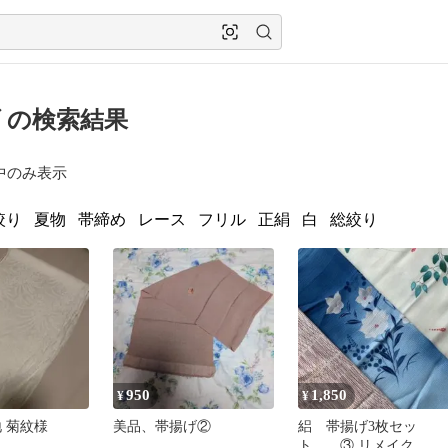
 の検索結果
中のみ表示
絞り
夏物
帯締め
レース
フリル
正絹
白
総絞り
950
1,850
¥
¥
 菊紋様
美品、帯揚げ②
絽 帯揚げ3枚セッ
ト ③ リメイク