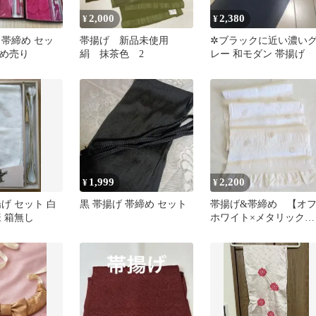
2,000
2,380
¥
¥
 帯締め セッ
帯揚げ 新品未使用
✲ブラックに近い濃い
とめ売り
絹 抹茶色 2
レー 和モダン 帯揚げ
1,999
2,200
¥
¥
げ セット 白
黒 帯揚げ 帯締め セット
帯揚げ&帯締め 【オ
 箱無し
ホワイト×メタリックゴ
ールド】