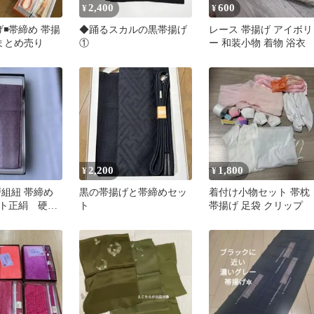
2,400
600
¥
¥
げ◾️帯締め 帯揚
◆踊るスカルの黒帯揚げ
レース 帯揚げ アイボリ
 まとめ売り
①
ー 和装小物 着物 浴衣
2,200
1,800
¥
¥
戸組紐 帯締め
黒の帯揚げと帯締めセッ
着付け小物セット 帯枕
ト正絹 硬製
ト
帯揚げ 足袋 クリップ