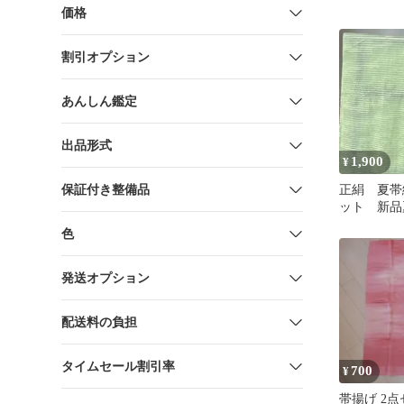
価格
割引オプション
あんしん鑑定
出品形式
1,900
¥
保証付き整備品
正絹 夏帯
ット 新品
帯揚げ 薄
色
発送オプション
配送料の負担
タイムセール割引率
700
¥
帯揚げ 2