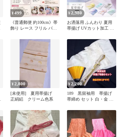
499
2,980
¥
¥
絞
《普通郵便 約100cm》帯
お洒落用 ふんわり 夏用
ン
飾り レース フリル パー
帯揚げ UVカット加工
ル 帯揚げ 成人式 振袖 浴
ak-293
衣
2,800
2,200
¥
¥
[未使用] 夏用帯揚げ
189 黒留袖用 帯揚げ
正絹絽 クリーム色系
帯締め セット 白・金
Mサイズ 末広(オマケ)
付き