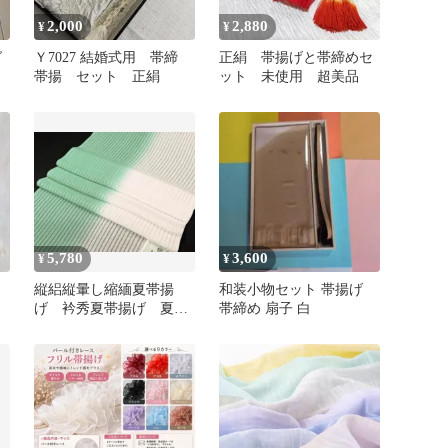
2,000
2,880
¥
¥
グ
Ｙ7027 結婚式用 帯締
正絹 帯揚げと帯締めセ
帯揚 セット 正絹
ット 未使用 超美品
5,780
3,600
¥
¥
フ
縦絽縦暈し縮緬夏帯揚
和装小物セット 帯揚げ
げ 衿秀夏帯揚げ 夏帯
帯締め 扇子 白
揚げ たてぼかし帯揚
げ 衿秀夏帯揚げ