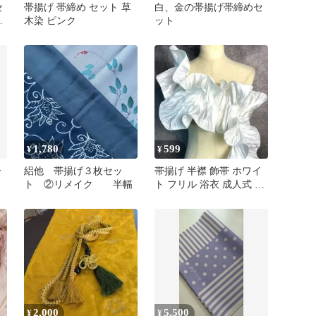
セ
帯揚げ 帯締め セット 草
白、金の帯揚げ帯締めセ
揚
木染 ピンク
ット
1,780
599
¥
¥
子
絽他 帯揚げ３枚セッ
帯揚げ 半襟 飾帯 ホワイ
ト ②リメイク 半幅
ト フリル 浴衣 成人式 着
物
2,000
5,500
¥
¥