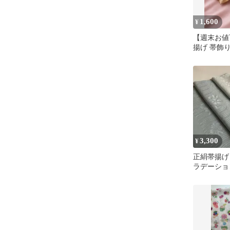
1,600
¥
【週末お値
揚げ 帯飾り
ル 着物小
3,300
¥
正絹帯揚げ
ラデーショ