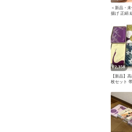
＜新品・未
揚げ 正絹
2,350
¥
【新品】高級
枚セット 
和柄 総柄