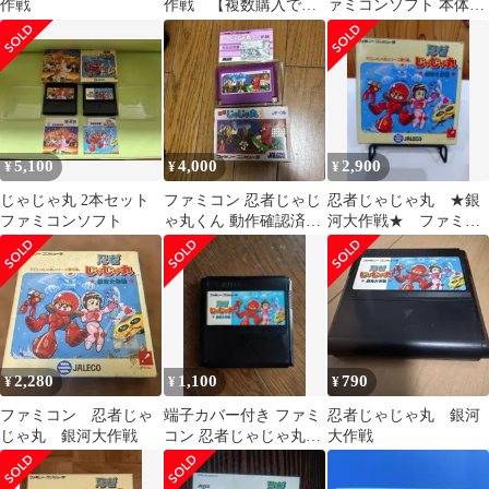
作戦
作戦 【複数購入で値
ァミコンソフト 本体
引き希望の方は購入前
JALECO
に質問でコメントくだ
さい】【ファミコン】
【箱説なし】
5,100
4,000
2,900
¥
¥
¥
じゃじゃ丸 2本セット
ファミコン 忍者じゃじ
忍者じゃじゃ丸 ★銀
ファミコンソフト
ゃ丸くん 動作確認済み
河大作戦★ ファミコ
ジャレコ 説明書付き
ンソフト
2,280
1,100
790
¥
¥
¥
ファミコン 忍者じゃ
端子カバー付き ファミ
忍者じゃじゃ丸 銀河
じゃ丸 銀河大作戦
コン 忍者じゃじゃ丸く
大作戦
ん 忍者じゃじゃ丸 銀河
大作戦