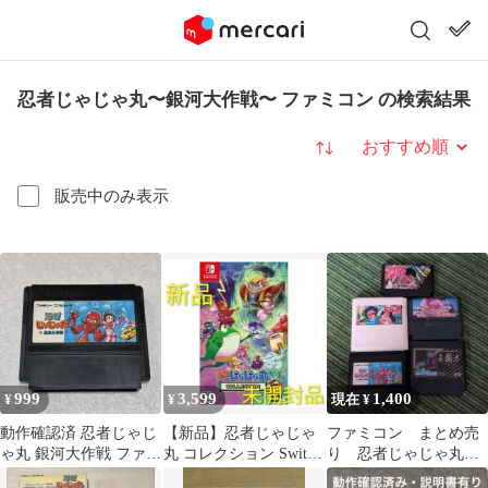
忍者じゃじゃ丸〜銀河大作戦〜 ファミコン の検索結果
並び替え
販売中のみ表示
999
3,599
1,400
¥
¥
現在 ¥
動作確認済 忍者じゃじ
【新品】忍者じゃじゃ
ファミコン まとめ売
ゃ丸 銀河大作戦 ファミ
丸 コレクション Switch
り 忍者じゃじゃ丸
コン FC
レトロゲーム ソフト
銀河大作戦など