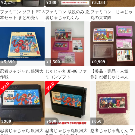
2,276
380
3,333
¥
¥
¥
ファミコン ソフト FC 8
ファミコン 取説のみ 忍
ファミコン じゃじゃ
本セット まとめ売り レ
者じゃじゃ丸くん
丸の大冒険
トロ ⑥
5,390
1,500
9,999
¥
¥
¥
忍者ジャジャ丸 銀河大
じゃじゃ丸 JF-06 ファ
【美品・完品・人気
作戦
ミコンソフト
作】忍者じゃじゃ丸く
ん ファミコンソフ
ト ジャレコ
900
980
850
¥
¥
¥
忍者じゃじゃ丸 銀河大
忍者じゃじゃ丸銀河大
忍者じゃじゃ丸くん フ