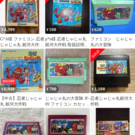
4,399
500
620
¥
¥
¥
G*A様 ファミコン 忍者
p*n様 忍者じゃじゃ丸
ファミコン じゃじゃ
じゃじゃ丸 銀河大作
銀河大作戦 取扱説明書
丸の大冒険
戦 ジャレコ FC 動作
ファミコン
確認済み
10%OFF
6,948
700
1,100
¥
¥
¥
【中古】忍者じゃじゃ
じゃじゃ丸の大冒険 JF-
忍者じゃじゃ丸銀河大
丸 銀河大作戦
09 ファミコン カセット
作戦
ソフト