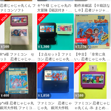
忍者じゃじゃ丸くん フ
キ*ケ様 じゃじゃ丸の
動作未確認 【※箱説な
ァミコンソフト
大冒険【箱説付き・起
し※】忍者ジャジャ丸
動確認済み】FCファミ
銀河大作戦
コンソフト
10%OFF
500
1,300
7,776
¥
¥
¥
R*a様 ファミコン セ
【２点セット】ファミ
【中古】「非常に良
ット 忍者じゃじゃ丸
コン 忍者じゃじゃ丸 銀
い」忍者じゃじゃ丸 銀
くん じゃじゃ丸忍法
河大作戦 じゃじゃ丸の
河大作戦
帳 JF-06
大冒険 FC
400
1,050
580
¥
¥
¥
p*n様 忍者じゃじゃ丸
ファミコン 忍者じゃ
ファミコン 忍者じゃじ
銀河大作戦 ファミコン
じゃ丸 銀河大作戦
ゃ丸くん -B- まとめ買