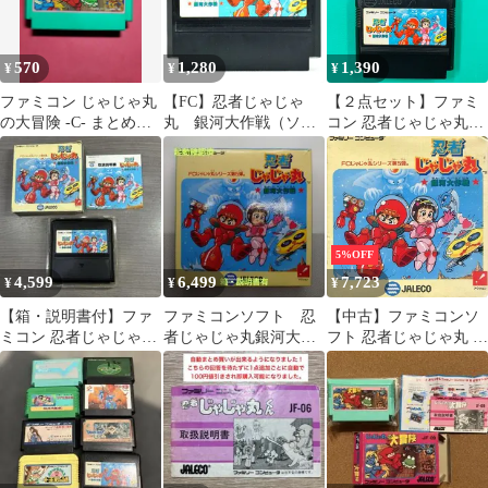
570
1,280
1,390
¥
¥
¥
ファミコン じゃじゃ丸
【FC】忍者じゃじゃ
【２点セット】ファミ
の大冒険 -C- まとめ買
丸 銀河大作戦（ソフ
コン 忍者じゃじゃ丸く
い大歓迎
トのみ） ファミコン
ん 忍者じゃじゃ丸 銀河
大作戦 ジャレコ FC
5%OFF
4,599
6,499
7,723
¥
¥
¥
【箱・説明書付】ファ
ファミコンソフト 忍
【中古】ファミコンソ
ミコン 忍者じゃじゃ丸
者じゃじゃ丸銀河大作
フト 忍者じゃじゃ丸 銀
銀河大作戦 動作確認済
戦 箱説有
河大作戦