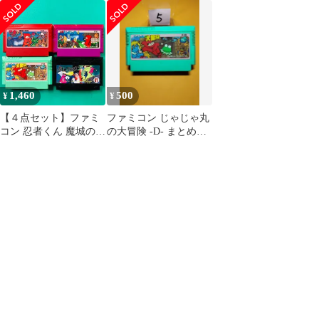
ソフト 箱のみ
い大歓迎
1,460
500
¥
¥
【４点セット】ファミ
ファミコン じゃじゃ丸
コン 忍者くん 魔城の冒
の大冒険 -D- まとめ買
険 忍者じゃじゃ丸くん
い大歓迎
じゃじゃ丸の大冒険 影
の伝説 FC