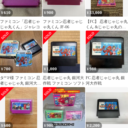
610
900
33,000
¥
¥
¥
ファミコン「忍者じゃ
ファミコン忍者じゃじ
【FC】 忍者じゃじゃ丸
じゃ丸くん」ジャレコ
ゃ丸くん JF-06
くん &じゃじゃ丸の大
冒険 &忍者くん
700
1,000
980
¥
¥
¥
タ*マ様 ファミコン 忍
忍者じゃじゃ丸 銀河大
FC 忍者じゃじゃ丸 銀
者じゃじゃ丸 銀河大作
作戦 ファミコン ソフト
河大作戦
戦 ジャレコ FC
600
900
2,200
¥
¥
¥