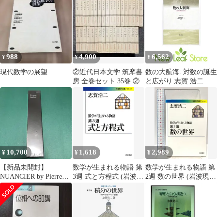
988
4,900
6,562
¥
¥
¥
現代数学の展望
②近代日本文学 筑摩書
数の大航海: 対数の誕生
房 全巻セット 35巻 ②
と広がり 志賀 浩二
10,700
1,618
2,989
¥
¥
¥
【新品未開封】
数学が生まれる物語 第
数学が生まれる物語 第
NUANCIER by Pierre
3週 式と方程式 (岩波現
2週 数の世界 (岩波現代
David
代文庫)／志賀 浩二
文庫) 岩波書店 志賀 浩
二