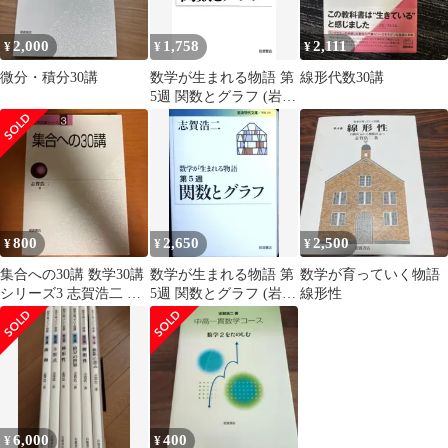
2,000
1,758
2,111
¥
¥
¥
微分・積分30講
数学が生まれる物語 第
線形代数30講
5週 関数とグラフ (岩波
現代文庫)／志賀 浩二
800
2,650
2,500
¥
¥
¥
集合への30講 数学30講
数学が生まれる物語 第
数学が育っていく物語
シリーズ3 志賀浩二 朝
5週 関数とグラフ (岩波
線形性
倉書店
現代文庫) 志賀 浩二
6,000
400
¥
¥