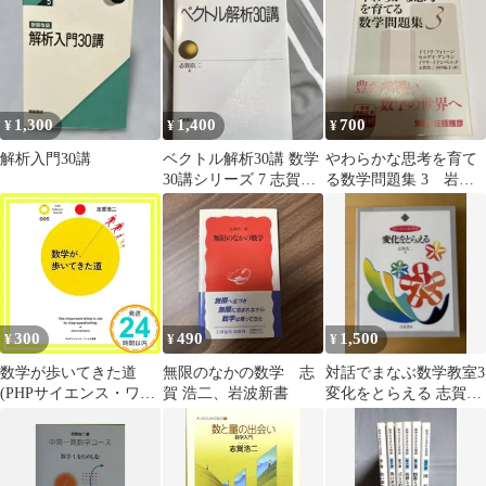
1,300
1,400
700
¥
¥
¥
解析入門30講
ベクトル解析30講 数学
やわらかな思考を育て
30講シリーズ 7 志賀浩
る数学問題集 3 岩波
二
現代文庫 志賀浩二
ドミトリフォミーン
300
490
1,500
¥
¥
¥
数学が歩いてきた道
無限のなかの数学 志
対話でまなぶ数学教室3
(PHPサイエンス・ワー
賀 浩二、岩波新書
変化をとらえる 志賀浩
ルド新書 5) 志賀 浩二
二 岩波書店
_02