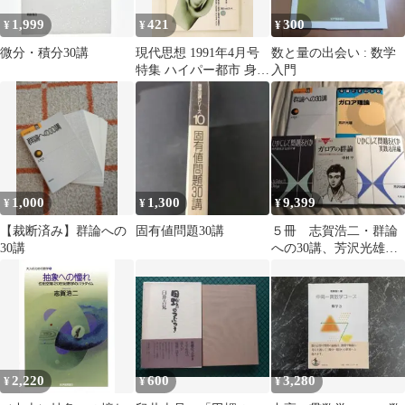
1,999
421
300
¥
¥
¥
微分・積分30講
現代思想 1991年4月号
数と量の出会い : 数学
特集 ハイパー都市 身体
入門
論/武邑光裕, 多木浩二
志賀隆生,K・S・ウィル
ソン,桂 英史,佐藤良
明,A
1,000
1,300
9,399
¥
¥
¥
【裁断済み】群論への
固有値問題30講
５冊 志賀浩二・群論
30講
への30講、芳沢光雄・
今度こそわかるガロア
理論、ポリア、中村
2,220
600
3,280
¥
¥
¥