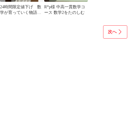
24時間限定値下げ 数
R*p様 中高一貫数学コ
学が育っていく物語
ース 数学2をたのしむ
全6巻セット 線形代
数 微分積分
次へ