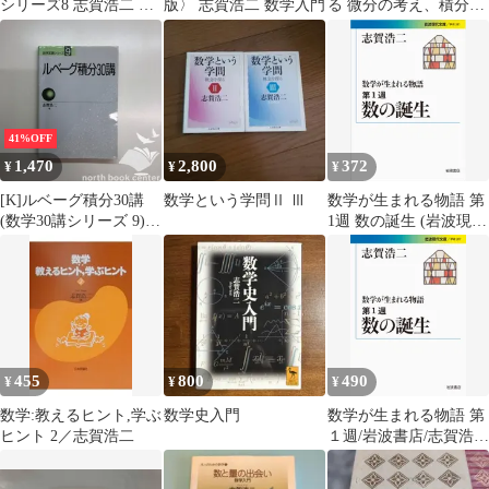
シリーズ8 志賀浩二 朝
版〉 志賀浩二 数学入門
る 微分の考え、積分の
倉書店 群とはなに
見方
か？
41%OFF
1,470
2,800
372
¥
¥
¥
[K]ルベーグ積分30講
数学という学問Ⅱ Ⅲ
数学が生まれる物語 第
(数学30講シリーズ 9)
1週 数の誕生 (岩波現代
志賀 浩二
文庫)／志賀 浩二
455
800
490
¥
¥
¥
数学:教えるヒント,学ぶ
数学史入門
数学が生まれる物語 第
ヒント 2／志賀浩二
１週/岩波書店/志賀浩二
（文庫）