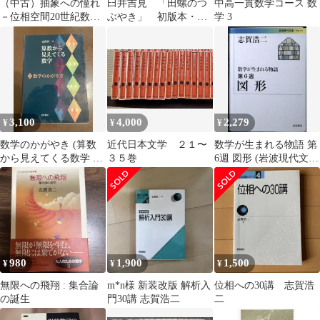
（中古）抽象への憧れ
臼井吉見 「田螺のつ
中高一貫数学コース 数
－位相空間20世紀数学
ぶやき」 初版本・昭
学 3
のパラダイム (大人の
和５０年・文芸春秋・
ための数学 5) 志賀 浩
函・帯
二
3,100
4,000
2,279
¥
¥
¥
数学のかがやき (算数
近代日本文学 ２１〜
数学が生まれる物語 第
から見えてくる数学 5)
３５巻
6週 図形 (岩波現代文
| 志賀 浩二
庫) 志賀 浩二
980
1,900
1,500
¥
¥
¥
無限への飛翔 : 集合論
m*n様 新装改版 解析入
位相への30講 志賀浩
の誕生
門30講 志賀浩二
二