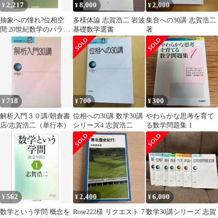
2,217
8,000
2,000
¥
¥
¥
抽象への憧れ?位相空
多様体論 志賀浩二 岩波
集合への30講 志賀浩二
間:20世紀数学のパラダ
基礎数学選書
著
イム (大人のための数
学 5)／志賀 浩二
718
700
300
¥
¥
¥
解析入門３０講/朝倉書
位相への30講 数学30講
やわらかな思考を育て
店/志賀浩二（単行本）
シリーズ4 志賀浩二
る数学問題集 1
562
2,400
6,000
¥
¥
¥
数学という学問 概念を
Rose222様 リクエスト 7
数学30講シリーズ 志賀