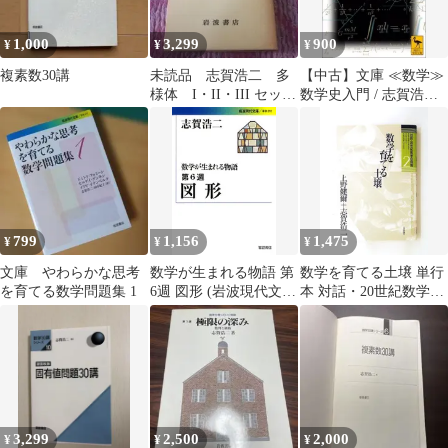
1,000
3,299
900
¥
¥
¥
複素数30講
未読品 志賀浩二 多
【中古】文庫 ≪数学≫
様体 I・II・III セッ
数学史入門 / 志賀浩二 /
ト 岩波講座基礎数学
上野健爾
799
1,156
1,475
¥
¥
¥
文庫 やわらかな思考
数学が生まれる物語 第
数学を育てる土壌 単行
を育てる数学問題集 1
6週 図形 (岩波現代文
本 対話・20世紀数学の
庫)／志賀 浩二
飛翔 2 上野 健爾,志賀
浩二 日本評論社
3,299
2,500
2,000
¥
¥
¥