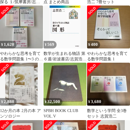
探る １/筑摩書房/志賀
点 まとめ商品
浩二 7冊セット
浩二（文庫）
1,620
569
400
¥
¥
¥
やわらかな思考を育て
数学が生まれる物語 第
やわらかな思考を育て
る数学問題集 1〜3 の３
６週/岩波書店/志賀浩二
る数学問題集 1
冊セット
（文庫）
2,888
32,500
3,680
¥
¥
¥
12か月の本 2月の本 ア
SPBH BOOK CLUB
数学という学問 全3巻
ンソロジー
VOL.V
セット 志賀浩二