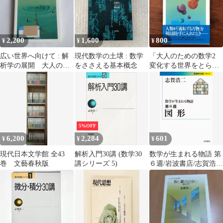
2,200
1,600
800
¥
¥
¥
広い世界へ向けて : 解
現代数学の土壌 : 数学
「大人のための数学2
析学の展開 大人のた
をささえる基本概念
変化する世界をとらえ
めの数学
る 微分の考え、積分の
見方」 志賀浩二 紀伊國
屋書店 2009年5月22日
第2刷発行 重版 ☆微分
積分/解析学/関数/数学
入門/現代数学/微積分
5%OFF
学/数学教育/応用数学/
6,200
2,284
601
¥
¥
¥
理論数学/数 VDVQU0
aaB115nm17
現代日本文学館 全43
解析入門30講 (数学30
数学が生まれる物語 第
巻 文藝春秋版
講シリーズ 5)
６週/岩波書店/志賀浩二
（文庫）