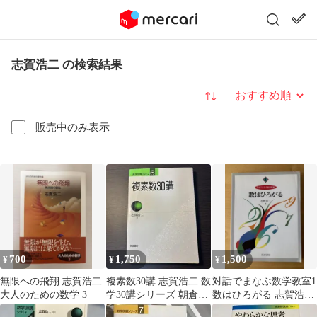
志賀浩二 の検索結果
並び替え
販売中のみ表示
700
1,750
1,500
¥
¥
¥
無限への飛翔 志賀浩二
複素数30講 志賀浩二 数
対話でまなぶ数学教室1
大人のための数学 3
学30講シリーズ 朝倉書
数はひろがる 志賀浩二
店
岩波書店