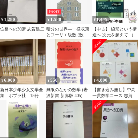
5%OFF
1,280
1,580
1,445
¥
¥
¥
位相への30講 志賀浩二
積分の世界―一様収束
【中古】 線形という構
とフーリエ級数 (数学
造へ 次元を超えて （大
が育っていく物語―第3
人のための数学） / 志
週) 志賀 浩二
賀 浩二 / 紀伊国屋書店
6,000
550
4,800
¥
¥
¥
新日本少年少女文学全
無限のなかの数学 (岩
【書き込み無し】中高
集 ポプラ社 18冊
波新書 新赤版 405)
一貫数学コース 志賀浩
二 5冊セット