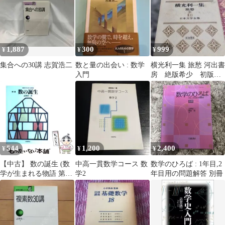
1,887
300
999
¥
¥
¥
集合への30講 志賀浩二
数と量の出会い : 数学
横光利一集 旅愁 河出書
入門
房 絶版希少 初版
本 横光利一 谷崎潤
一郎 武者浩二実篤
544
1,200
2,400
¥
¥
¥
【中古】 数の誕生 (数
中高一貫数学コース 数
数学のひろば : 1年目,2
学が生まれる物語 第1
学2
年目用の問題解答 別冊
週) / 志賀浩二 / 岩波書
店