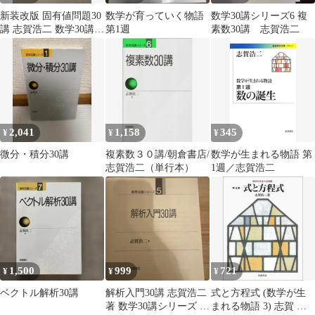
新装改版 固有値問題30
数学が育っていく物語
数学30講シリーズ6 複
講 志賀浩二 数学30講シ
第1週
素数30講 志賀浩二
リーズ10
2,041
1,158
345
¥
¥
¥
微分・積分30講
複素数３０講/朝倉書店/
数学が生まれる物語 第
志賀浩二（単行本）
1週／志賀浩二
1,500
999
721
¥
¥
¥
ベクトル解析30講
解析入門30講 志賀浩二
式と方程式 (数学が生
著 数学30講シリーズ カ
まれる物語 3) 志賀 浩