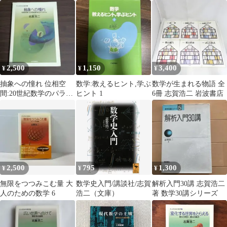
バーなし
二
2,500
1,150
3,400
¥
¥
¥
抽象への憧れ 位相空
数学:教えるヒント,学ぶ
数学が生まれる物語 全
間:20世紀数学のパラダ
ヒント 1
6冊 志賀浩二 岩波書店
イム 志賀浩二
2,500
795
1,300
¥
¥
¥
無限をつつみこむ量 大
数学史入門/講談社/志賀
解析入門30講 志賀浩二
人のための数学 6
浩二（文庫）
著 数学30講シリーズ