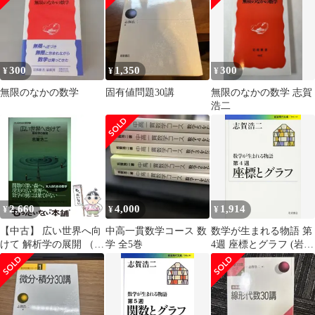
300
1,350
300
¥
¥
¥
無限のなかの数学
固有値問題30講
無限のなかの数学 志賀
浩二
2,660
4,000
1,914
¥
¥
¥
【中古】 広い世界へ向
中高一貫数学コース 数
数学が生まれる物語 第
けて 解析学の展開 （大
学 全5巻
4週 座標とグラフ (岩波
人のための数学） / 志
現代文庫)／志賀 浩二
賀 浩二 / 紀伊国屋書店