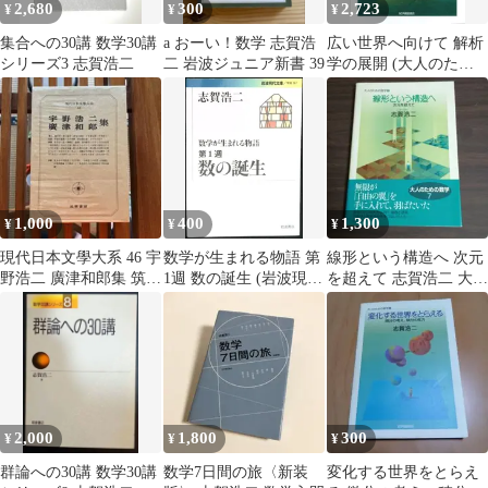
2,680
300
2,723
¥
¥
¥
集合への30講 数学30講
a おーい！数学 志賀浩
広い世界へ向けて 解析
シリーズ3 志賀浩二
二 岩波ジュニア新書 39
学の展開 (大人のため
の数学 4)
1,000
400
1,300
¥
¥
¥
現代日本文學大系 46 宇
数学が生まれる物語 第
線形という構造へ 次元
野浩二 廣津和郎集 筑摩
1週 数の誕生 (岩波現代
を超えて 志賀浩二 大人
書房
文庫) 志賀 浩二
のための数学7
2,000
1,800
300
¥
¥
¥
群論への30講 数学30講
数学7日間の旅〈新装
変化する世界をとらえ