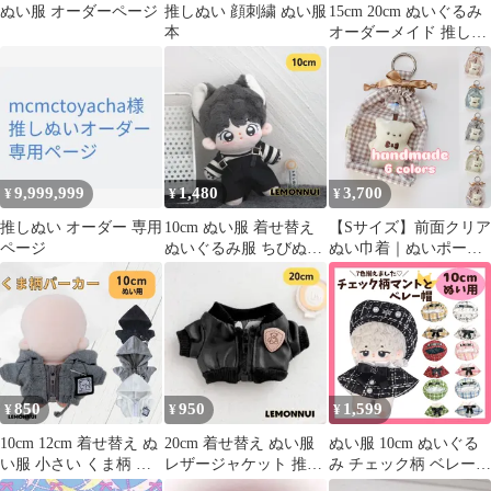
ぬい服 オーダーページ
推しぬい 顔刺繍 ぬい服
15cm 20cm ぬいぐるみ
本
オーダーメイド 推しぬ
い ぬい
9,999,999
1,480
3,700
¥
¥
¥
推しぬい オーダー 専用
10cm ぬい服 着せ替え
【Sサイズ】前面クリア
ページ
ぬいぐるみ服 ちびぬい
ぬい巾着｜ぬいポーチ
カジュアル 推し活 推し
ちびぬい はぴぬい
ぬい 綿人形 棉花娃娃
15cmぬい 10cmぬい ぬ
ちびぬい服 ちびぐるみ
いぐるみ 巾着袋 リボン
コットンドール 綿人形
コスメポーチ クリア く
cotton doll-E098
すみカラー 透明 PVC
カラビナ 推し活 ハンド
メイド
850
950
1,599
¥
¥
¥
10cm 12cm 着せ替え ぬ
20cm 着せ替え ぬい服
ぬい服 10cm ぬいぐる
い服 小さい くま柄 パ
レザージャケット 推し
み チェック柄 ベレー帽
ーカー トップス グレー
活 ぬいぐるみ服-E111
ポンチョマント 黒リボ