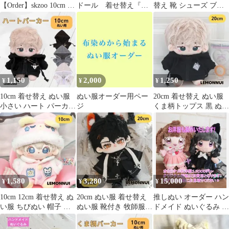
【Order】skzoo 10cm ぬ
ドール 着せ替え『裏
替え 靴 シューズ ブー
い服 エコパ ユニフォー
起毛パーカー 赤♡』
ツ ぬい活 推し-X027
ム
1,150
2,000
1,250
¥
¥
¥
10cm 着せ替え ぬい服
ぬい服オーダー用ペー
20cm 着せ替え ぬい服
小さい ハート パーカー
ジ
くま柄トップス 黒 ぬい
黒 推し活-A151202
ぐるみ服 推し活-E063
1,580
3,280
15,000
¥
¥
¥
10cm 12cm 着せ替え ぬ
20cm ぬい服 着せ替え
推しぬい オーダー ハン
い服 ちびぬい 帽子 ぬ
ぬい服 靴付き 牧師服
ドメイド ぬいぐるみ 棉
い活 推し活-E077
推し活 ぬい活-A3209
花娃娃 無属性 お洋服可
自作