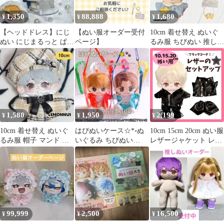
ひ！推しぬいを可愛く
1,350
88,888
1,680
¥
¥
¥
おめかし
【ヘッドドレス】にじ
【ぬい服オーダー受付
10cm 着せ替え ぬいぐ
ぬい にじまるっと ぱぺ
ページ】
るみ服 ちびぬい 推し活
服 帽子 ぬい服 推しぬ
推しぬい 幼稚園 ブルー
い
帽子 綿人形 棉花娃娃
ちびぬい服 ちびぐるみ
コットンドール 綿人形
cotton doll-E031
1,580
1,950
2,199
¥
¥
¥
10cm 着せ替え ぬいぐ
はぴぬいケース☆*॰ぬ
10cm 15cm 20cm ぬい服
るみ服 帽子 マンド ぬ
いぐるみ ちびぬい
レザージャケット レザ
い活 推し活-A1607
TravisJapan トラジャ
ーパンツ ライダース お
しゃれ レザー生地 セッ
トアップ 上下セット ぬ
いぐるみ用 服 黒 コス
チューム 着せ替え 人形
洋服 推し活 アイドル
韓国 ちびぬいぐるみ 無
99,999
2,500
16,500
¥
¥
¥
属性ぬい