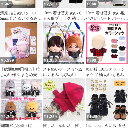
588
2,580
980
¥
¥
¥
清原 推しぬいクロス
10cm 着せ替え ぬいぐ
10cm 着せ替え ぬい服
5mmボア ぬいぐるみ用
るみ服ブラック 萌え ぬ
小さい ハート パーカー
生地70cmx30cmホワイ
い活 推しぬい-B2613
グレー 推し活 ぬい活-
ト
E01302
5,999
1,950
799
¥
¥
¥
【総額8300円相当】推
ストぬいケース☆*॰ぬ
ぬい服 10cm カラーシ
しぬい作り まとめ売り
いぐるみ ちびぬい
ャツ 半袖 ぬいぐるみ
セット【バラ売り不
SixTONES 手つなぎス
服 前開き マジックテー
可】
ト
プ シャツ トップス ぬ
いぐるみ用 人形 着せ替
え 洋服 ちびぬいぐるみ
11cm 12cm 13cm
1,200
1,250
1,250
¥
¥
¥
期間限定お値下げ
推し活 ぬい活 推し
15cm20cm ぬい服 着せ