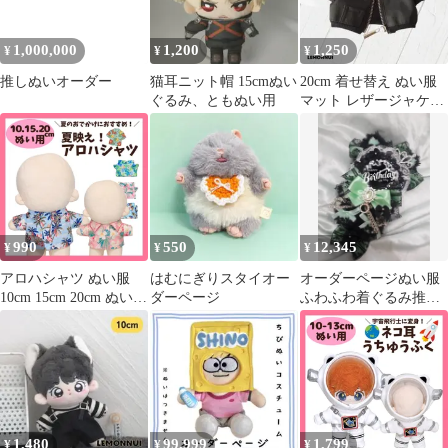
1,000,000
1,200
1,250
¥
¥
¥
推しぬいオーダー
猫耳ニット帽 15cmぬい
20cm 着せ替え ぬい服
ぐるみ、ともぬい用
マット レザージャケッ
ト 推しぬい-E095
990
550
12,345
¥
¥
¥
アロハシャツ ぬい服
はむにぎりスタイオー
オーダーページぬい服
10cm 15cm 20cm ぬいぐ
ダーページ
ふわふわ着ぐるみ推し
るみ服 推しぬい 着せ替
ぬいにじぬいいつぬい
え 夏 南国 ハワイ ビー
ともぬいコスマス
チ リゾート コーデ 棉
花娃娃 ドール服 推し活
シャツ トップス 人形
洋服 ぬい活 綿人形 無
属性ぬい ぬい撮り
1,480
99,999
1,799
¥
¥
¥