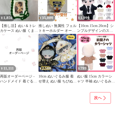
服 ミニ洋服 コスチュー
ム 着せ替え 人形 ぬい
服 洋服 推し活 アイド
1,850
35,000
1,999
¥
¥
¥
ル 韓国 ちびぬいぐるみ
春夏
【推し活】ぬい＆トレ
推しぬい 無属性 フェル
【10cm.15cm.20cm】シ
カケース ぬい服 くま
トキーホルダー オーダ
ンプルデザインのスー
timelesz 松島聡 タムぬ
ーメイド
ツセット 着ぐるみ ぬい
い
ぐるみ用 全身 人形 黒
赤 白 ベージュ ネクタ
イ ジャケット パンツ
シャツ おしゃれ ぬい活
推しぬい ちびぬいぐる
み 正装 ぬい服コココ
11,111
2,580
799
¥
¥
¥
無属性ぬい 人形
再販オーダーページ -
10cm ぬいぐるみ服 着
ぬい服 15cm カラーシ
ハンドメイド 着ぐるみ
せ替え ぬい服 ちびぬい
ャツ 半袖 ぬいぐるみ
おすわりぬい服 推し活
聖職者 白色 ホワイト
服 前開き マジックテー
ぬい活 推し活 推しぬい
プ シャツ トップス ぬ
綿人形 棉花娃娃 ちびぬ
いぐるみ用 人形 着せ替
次へ
い服 ちびぐるみ コット
え 洋服 ちびぬいぐるみ
ンドール cotton doll-
アイドルぬい
A2315