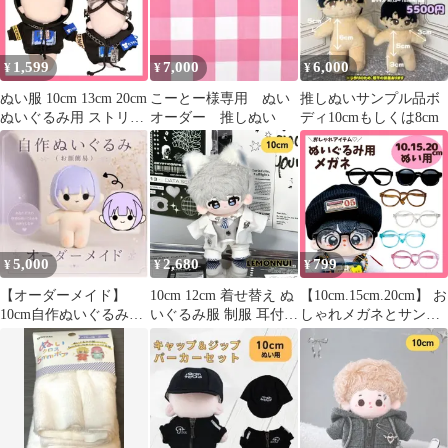
ぬい活 推しぬい A1
イドル ぬい服コココ
1,599
7,000
6,000
¥
¥
¥
ぬい服 10cm 13cm 20cm
こーとー様専用 ぬい
推しぬいサンプル品ボ
ぬいぐるみ用 ストリー
オーダー 推しぬい
ディ10cmもしくは8cm
ト コーデ セット パー
カー ゴーグル フード
着せ替え 洋服 コスチュ
ーム 韓国 推し活 ぬい
活 棉花娃娃 ドール 人
形 マスコット かっこい
い ブラック 黒 ちび フ
5,000
2,680
799
¥
¥
¥
ァッション 推しぬい 小
物
【オーダーメイド】
10cm 12cm 着せ替え ぬ
【10cm.15cm.20cm】 お
10cm自作ぬいぐるみ
いぐるみ服 制服 耳付き
しゃれメガネとサング
（お顔簡易）
おおかみ ちびぬい 推し
ラス ぬい服 ぬいぐるみ
活 推しぬい 綿人形 棉
用 小物 メガネ 推しカ
花娃娃 ちびぬい服 ちび
ラー めがね 黒 透明 ピ
ぐるみ コットンドール
ンク 青 茶 ぬいぐるみ
綿人形 cotton doll-E039
服 10~15cm 17~20cm ぬ
い活 推しぬい 棉花娃娃