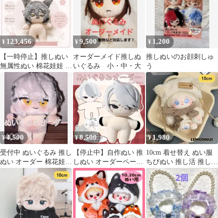
洋服 ちびぬいぐるみ ア
イドルぬい
123,456
9,500
1,200
¥
¥
¥
【一時停止】推しぬい
オーダーメイド推しぬ
推しぬいのお顔刺しゅ
無属性ぬい 棉花娃娃 オ
いぐるみ 小・中・大
う
リジナルぬいぐるみオ
ーダー
4,500
8,500
1,980
¥
¥
¥
受付中 ぬいぐるみ 推し
【停止中】自作ぬい 推
10cm 着せ替え ぬい服
ぬい オーダー 棉花娃娃
しぬい オーダーページ
ちびぬい 推し活 推しぬ
無属性 オリジナル
無属性 ぬいぐるみ 棉花
い ねこ-E072
娃娃