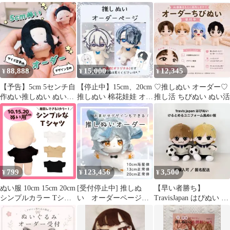
中！】
性 ぬい
ぬい活-E01302
88,888
15,000
12,345
¥
¥
¥
【予告】5cm 5センチ自
【停止中】15cm、20cm
♡推しぬい オーダー♡
作ぬい推しぬい ぬいぐ
推しぬい 棉花娃娃 オー
推し活 ちびぬい ぬい活
るみ 無属性オーダー
ダーメイド
799
123,456
3,500
¥
¥
¥
ぬい服 10cm 15cm 20cm
[受付停止中] 推しぬ
【早い者勝ち】
シンプルカラー Tシャ
い オーダーページ
TravisJapan はぴぬい ぬ
ツ 半袖 ぬいぐるみ 服
ぬいぐるみ 棉花娃娃
い服 衣装 けるとめる
シャツ トップス ぬいぐ
韓国ぬい 無属性
るみ用 人形 着せ替え