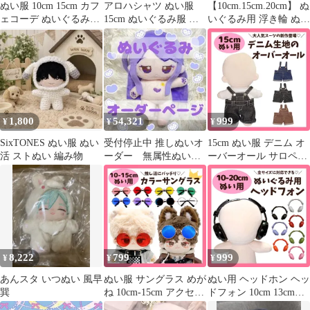
ぬい服 10cm 15cm カフ
アロハシャツ ぬい服
【10cm.15cm.20cm】 ぬ
ェコーデ ぬいぐるみ服
15cm ぬいぐるみ服 ち
いぐるみ用 浮き輪 ぬい
ドリンク パーツ 推しぬ
び 推しぬい ぬい 着せ
服 小物 うきわ 夏 プー
い 推し活 ぬい撮り ぬ
替え 夏 南国 ハワイ ビ
ル フラミンゴ ドーナツ
い ドール服 リンクコー
ーチ リゾート コーデ
スイカ さくらんぼ サッ
デ ちびぬいぐるみ おし
棉花娃娃 ドール服 推し
カーボール あひる 貝が
ゃれ
活 シャツ トップス 人
ら ハート ヤシの木 推
形 洋服 ぬい活 ぬい撮
し活 ぬい活 ぬい撮り
り 夏コーデ バカンス
1,800
54,321
999
¥
¥
¥
SixTONES ぬい服 ぬい
受付停止中 推しぬいオ
15cm ぬい服 デニム オ
活 ストぬい 編み物
ーダー 無属性ぬいぐ
ーバーオール サロペッ
るみ 棉花娃娃
ト ぬいぐるみ服 着せ替
え 推しぬい 韓国風 ネ
イビーブルー ブラック
ブラウン
8,222
799
999
¥
¥
¥
あんスタ いつぬい 風早
ぬい服 サングラス めが
ぬい用 ヘッドホン ヘッ
巽
ね 10cm-15cm アクセサ
ドフォン 10cm 13cm
リー 推しカラー メガネ
15cm 20cm ぬいぐるみ