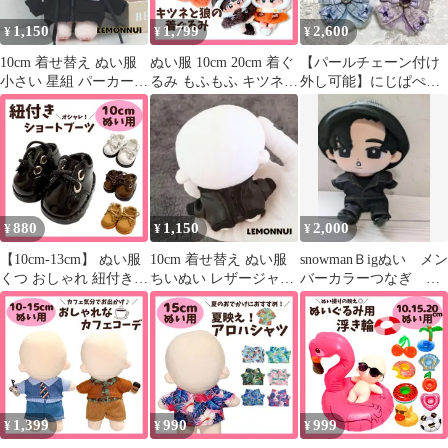
1,150
1,799
2,600
¥
¥
¥
10cm 着せ替え ぬい服
ぬい服 10cm 20cm 着ぐ
【パールチェーン付け
小さい 星組 パーカー
るみ もふもふ キツネ
外し可能】にじぱぺっ
黒 推し活 ぬい活-E089
オオカミ ぬいぐるみ服
と ぬい服 2個ツィー
かわいい 推し活 着せ替
ド 紫水色
え コスチューム ふわふ
わ 動物 アニマル ポン
チョ ちびぬいぐるみ 無
属性ぬいぐるみ お人形
880
1,150
2,000
¥
¥
¥
【10cm-13cm】 ぬい服
10cm 着せ替え ぬい服
snowmanＢigぬい メン
くつ おしゃれ 紐付き
ちいぬい レザージャケ
バーカラーつなぎ オ
ショートブーツ ぬいぐ
ット ぬい活 推し活-
ーダーページ
るみ 小物 パーツ 靴 ぬ
E061
いぐるみ服 いつぬい ぬ
い活 推しぬい マスコッ
ト
1,399
990
999
¥
¥
¥