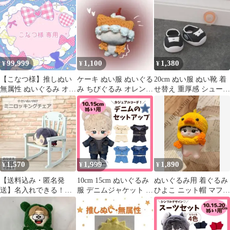
ぬいぐるみ服 推し活 ぬ
ン 7色 ツイード 推し活
い活-E013
グッズ ちびぬいぐるみ
いつぬい にじぱぺっと
12cm S372
99,999
1,100
1,380
¥
¥
¥
【こなつ様】推しぬい
ケーキ ぬい服 ぬいぐる
20cm ぬい服 ぬい靴 着
無属性 ぬいぐるみ オー
み ちびぐるみ オレンジ
せ替え 重厚感 シューズ
ダー
猫耳ニット編み物 ハン
ぬい活 推し活-E144
ドメイド
1,570
1,999
1,890
¥
¥
¥
【送料込み・匿名発
10cm 15cm ぬいぐるみ
ぬいぐるみ用 着ぐるみ
送】名入れできる！ぬ
服 デニムジャケット デ
ひよこ ニット帽 マフラ
い用ミニロッキングチ
ニムパンツ ジーンズ お
ーセットちびぬい服ほ
ェア
しゃれ デニム生地 ジー
わぬい 推し
ジャン セットアップ 上
下セット ぬいぐるみ用