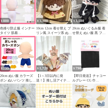
活 食べ物
880
1,380
3,580
¥
¥
¥
色移り防止服 インナー
10cm 12cm 着せ替え プ
20cm ぬいぐるみ服 着
タイツ 肌着
リン風 スイーツ系 ぬい
せ替え ぬい服 黒 フル
【10cm.15cm.20cm】ぬ
服 推しぬい-E143
セット 推し活 推しぬい
い服 肌色 着ぐるみ服
綿人形 棉花娃娃 ちびぬ
ぬいぐるみ用 いつぬい
い服 ちびぐるみ コット
10~12cm ぬい活 推しぬ
ンドール cotton doll-
い 棉花娃娃 小物 人形
E016
D1
799
1,720
790
¥
¥
¥
20cm ぬい服 カラーズ
【1～3日以内に発
【即日発送】チャコー
ボン ぬいパンツ 推しぬ
送！】推し活アイテム
ルグレー CG 巾
い 着せ替え ドール服
撮影用アイテム 10cm
70cm×30cmカット 生地
韓国ぬい 推し活 推しカ
15cm ぬい服 着ぐるみ
ぬいぐるみ用 NUIF-
ラー
アイスクリーム パステ
02C ぬいクロスボア 推
ルカラーが可愛いマス
しぬい 清原
コット ぬいぐるみ コス
(KIYOHARA)
チューム ★ぬい活にぜ