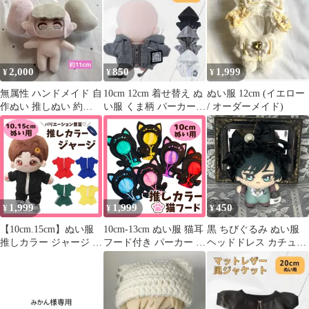
2,000
850
1,999
¥
¥
¥
無属性 ハンドメイド 自
10cm 12cm 着せ替え ぬ
ぬい服 12cm (イエロー
作ぬい 推しぬい 約
い服 くま柄 パーカー
/ オーダーメイド)
10cm
ぬい活 推し活-E013
1,999
1,999
450
¥
¥
¥
【10cm.15cm】ぬい服
10cm-13cm ぬい服 猫耳
黒 ちびぐるみ ぬい服
推しカラー ジャージ セ
フード付き パーカー 推
ヘッドドレス カチュー
ット 5色 メンバーカラ
しカラー ちびぬいぐる
シャ リボン
ー パーカー ズボン 着
み用 着せ替え 6色 いつ
せ替え ぬいぐるみ ぬい
ぬい ちびぐるみ ぬい活
活 コスチューム 衣装
ちびぬい