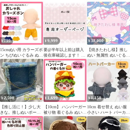
ズ 7色 ぬい服 小物 く
リボンクリップ ハンド
つ 靴 ぬいぐるみ用 服
メイド
着ぐるみ 人形 ファッシ
ョン 着せ替え ぬい活
推しぬい
799
9,999
38,000
¥
¥
¥
15cmぬい用 カラーズボ
要@半年以上前は購入
【焼きたわし様】推し
ン ちびぬいぐるみ ぬい
後在庫確認します！ 様
ぬい 無属性 ぬいぐるみ
服 ぬいパンツ 推しぬい
専用 ぬい服オーダー
オーダー
着せ替え ドール服 ゴム
ウエスト 推しカラー メ
ンバカラー
2,500
1,699
1,150
¥
¥
¥
【推し活に！】少し大
【10cm】 ハンバーガー
10cm 着せ替え ぬい服
きな。推しぬいポーチ
被り物 着ぐるみ ぬい服
小さい ハート パーカー
クリア窓 ぬいポーチ 推
ぬいぐるみ 全身 ぬいぐ
推し活 ぬい-E01302
し活バッグ
るみ服 11cm 12cm 13cm
かわいい 推しぬい ぬい