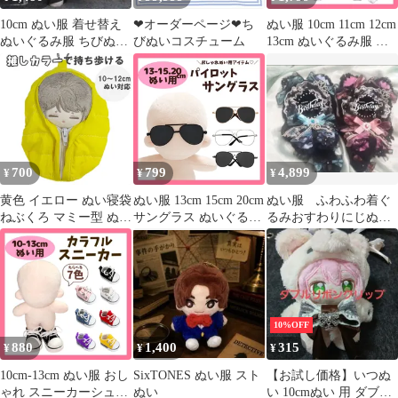
10cm ぬい服 着せ替え
❤︎オーダーページ❤︎ち
ぬい服 10cm 11cm 12cm
ぬいぐるみ服 ちびぬい
びぬいコスチューム
13cm ぬいぐるみ服 宇
カジュアル 推し活-
宙服 宇宙飛行士 猫耳
E098
コスチューム 着せ替え
推し活 ぬい ドール服
人形服
700
799
4,899
¥
¥
¥
黄色 イエロー ぬい寝袋
ぬい服 13cm 15cm 20cm
ぬい服 ふわふわ着ぐ
ねぶくろ マミー型 ぬい
サングラス ぬいぐるみ
るみおすわりにじぬい
ポーチ メンカラ 10cm
用 パイロットサングラ
推しぬいともぬいあん
12cm ぬい服 推し活 岩
ス メガネ 黒 眼鏡 めが
スタマスコット
本照 024
ね 着せ替え 小物
10%OFF
880
1,400
315
¥
¥
¥
10cm-13cm ぬい服 おし
SixTONES ぬい服 スト
【お試し価格】いつぬ
ゃれ スニーカーシュー
ぬい
い 10cmぬい 用 ダブル