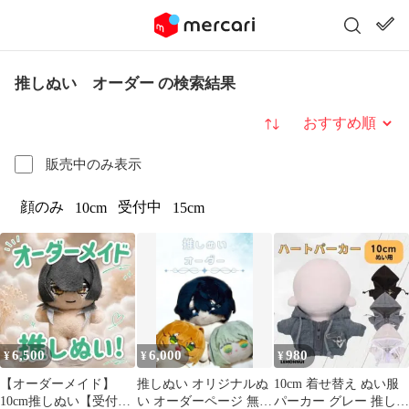
推しぬい オーダー の検索結果
並び替え
販売中のみ表示
顔のみ
受付中
10cm
15cm
6,500
6,000
980
¥
¥
¥
【オーダーメイド】
推しぬい オリジナルぬ
10cm 着せ替え ぬい服
10cm推しぬい【受付
い オーダーページ 無属
パーカー グレー 推し活