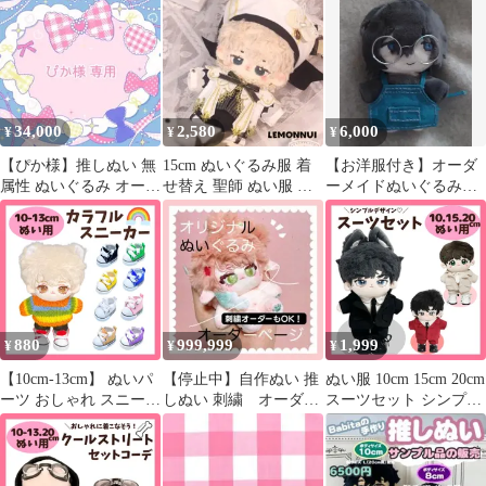
8色 眼鏡 ぬい服 服 着
用 アクセサリー 小物
せ替え おしゃれ ぬい活
ミニ ドール用 ヘッドセ
推しぬい 丸めがね 日常
ット 着せ替え 推し活
服 ちびぬいぐるみ
ぬい活 棉花娃娃 ドール
人形 マスコット ちび
かわいい おしゃれ ぬい
34,000
2,580
6,000
¥
¥
¥
撮り 撮影 推しぬい ぬ
い服
【ぴか様】推しぬい 無
15cm ぬいぐるみ服 着
【お洋服付き】オーダ
属性 ぬいぐるみ オーダ
せ替え 聖師 ぬい服 ち
ーメイドぬいぐるみ販
ー
びぬい 推し活-B3415
売
880
999,999
1,999
¥
¥
¥
【10cm-13cm】 ぬいパ
【停止中】自作ぬい 推
ぬい服 10cm 15cm 20cm
ーツ おしゃれ スニーカ
しぬい 刺繍 オーダー
スーツセット シンプル
ーシューズ 9色 ぬい服
無属性 ぬいぐるみ
着ぐるみ 全身 推しぬい
小物 くつ 靴 ぬいぐる
推し活 黒 赤 ベージュ
み用 服 着ぐるみ 人形
ジャケット パンツ シャ
ファッション 着せ替え
ツ ネクタイ ぬい活 ア