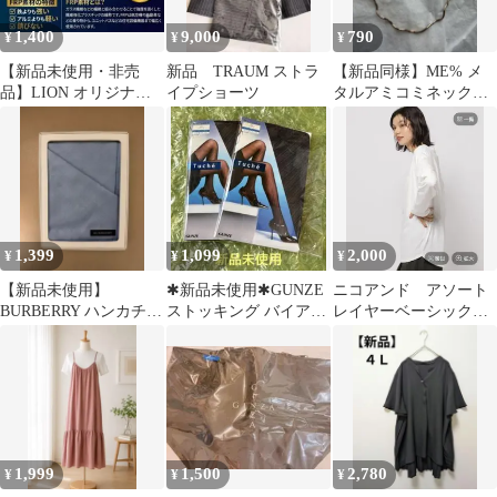
1,400
9,000
790
¥
¥
¥
【新品未使用・非売
新品 TRAUM ストラ
【新品同様】ME% メ
品】LION オリジナ
イプショーツ
タルアミコミネックレ
ル ☔長傘☔ 全長
ス
85cm
1,399
1,099
2,000
¥
¥
¥
【新品未使用】
✱新品未使用✱GUNZE
ニコアンド アソート
BURBERRY ハンカチ
ストッキング バイアス
レイヤーベーシックT
水色シャドーチェック
ストライプ 黒 M-L
シャツ ラウンド M
箱付き
サイズ 新品
1,999
1,500
2,780
¥
¥
¥