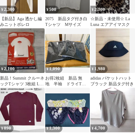
2,300
500
2,700
¥
¥
¥
【新品】Aga 透かし編
2075 新品タグ付き白
☆新品・未使用☆ La
みニットボレロ
Tシャツ Mサイズ
Luna エアアイマスク
2,100
1,090
1,980
¥
¥
¥
新品！Summit クルーネ
お得2枚組 新品 無
adidas バケットハット
ックTシャツ 3枚組 Lサ
地 半袖 ドライTシ
ブラック 新品タグ付き
イズ ホワイト
ャツ グリマー ブラ
ック 00300-ACT S M
L 吸汗速乾UVカット
890
1,300
4,700
¥
¥
¥