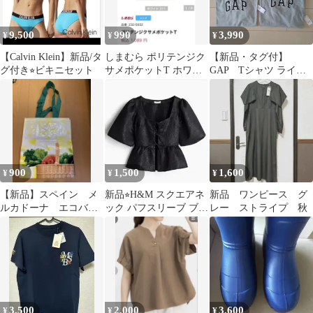
9,500
990
3,990
¥
¥
¥
【Calvin Klein】新品/タ
しまむら ポリテンジク
【新品・タグ付】
グ付き⭐︎ビキニセット
サメポケットT ホワイ
GAP Tシャツ ライト
ト 半袖 新品タグ付き
グレー 2枚セット
★★50%引き★★
900
1,500
1,600
¥
¥
¥
【新品】スペイン メ
新品⭐︎H&M スクエアネ
新品 ワンピース グ
ルカドーナ エコバッ
ック パフスリーブ ブラ
レー ストライプ 秋
ク ショッピングバッ
ウス ブラック S
ク
3,500
2,000
3,600
¥
¥
¥