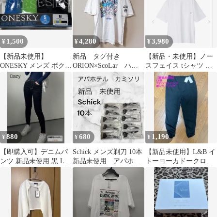
1,500
4,280
3,980
¥
¥
¥
【新品未使用】
新品 タグ付き
【新品・未使用】ノー
ONESKY メンズ ボクサ
ORION×ScoLar ハン
スフェイス tシャツ シ
ー 4枚セット Mサイズ
ズアップチュニック
ョートスリーブエアリ
オフホワイト
ーポケット
880
680
1,190
¥
¥
¥
【即購入可】デニムパ
Schick メンズ剃刀 10本
【新品未使用】L&B イ
ンツ 新品未使用 黒 Lサ
新品未使用 アパホテ
トーヨーカドークロッ
イズ 匿名配送
ル
プトパンツ 黒色 Sサイ
ズ タグ付き