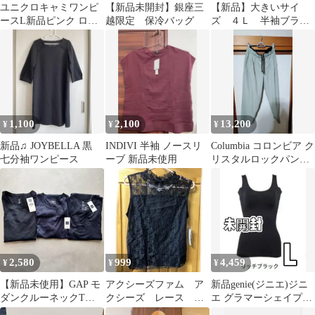
ユニクロキャミワンピ
【新品未開封】銀座三
【新品】大きいサイ
ースL新品ピンク ロン
越限定 保冷バッグ
ズ ４Ｌ 半袖ブラウ
グ丈 半袖シアーシャ
ス ブラック プリーツ切
ツセット
り替え
1,100
2,100
13,200
¥
¥
¥
新品♫ JOYBELLA 黒
INDIVI 半袖 ノースリ
Columbia コロンビア ク
七分袖ワンピース
ーブ 新品未使用
リスタルロックパンツ
Mサイズ
2,580
999
4,459
¥
¥
¥
【新品未使用】GAP モ
アクシーズファム ア
新品genie(ジニエ)ジニ
ダンクルーネックTシ
クシーズ レース イ
エ グラマーシェイプク
ャツ 3枚セット ネイビ
ンナー トップス 新
ールリッチサイズL