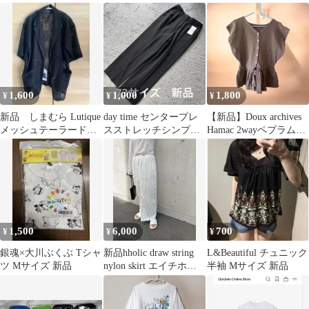
新品 BOX付き 高級レ
ザー
1,600
1,000
1,800
¥
¥
¥
新品 しまむら Lutique
day time センタープレ
【新品】Doux archives
メッシュテーラードジ
スストレッチシンプル
Hamac 2wayペプラムノ
ャケットシャツ Lサイ
パンツ黒73 新品
ースリニット
ズ 黒
1,500
6,000
700
¥
¥
¥
銀魂×大川ぶくぶ Tシャ
新品hholic draw string
L&Beautiful チュニック
ツ Mサイズ 新品
nylon skirt エイチホリ
半袖 Mサイズ 新品
ック