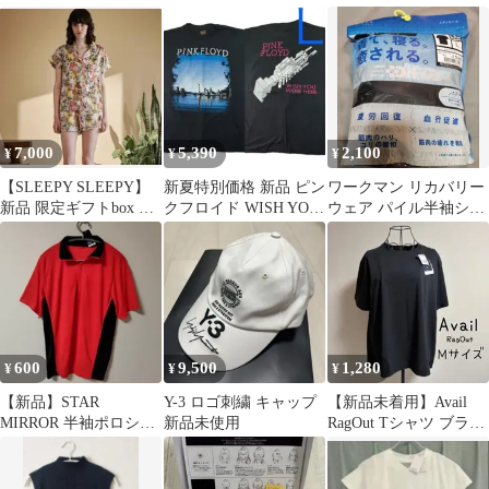
グ付き新品】
7,000
5,390
2,100
¥
¥
¥
【SLEEPY SLEEPY】
新夏特別価格 新品 ピン
ワークマン リカバリー
新品 限定ギフトbox &
クフロイド WISH YOU
ウェア パイル半袖シャ
紙袋付き
WERE HERE 9 L
ツ L ブラック 新品
600
9,500
1,280
¥
¥
¥
【新品】STAR
Y-3 ロゴ刺繍 キャップ
【新品未着用】Avail
MIRROR 半袖ポロシャ
新品未使用
RagOut Tシャツ ブラッ
ツ Lサイズ
ク M