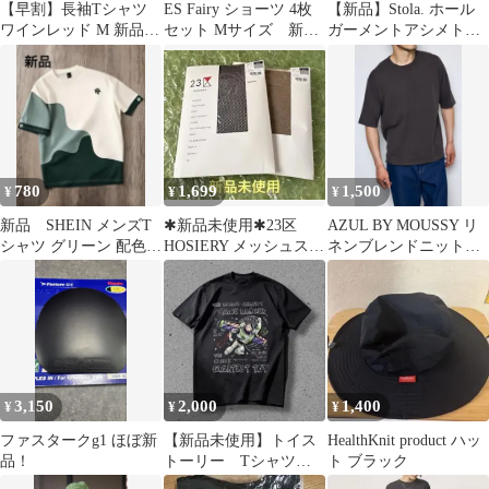
【早割】長袖Tシャツ
ES Fairy ショーツ 4枚
【新品】Stola. ホール
ワインレッド M 新品
セット Mサイズ 新品
ガーメントアシメトリ
ロンT オーバーサイズ
未使用
ードルマンニット
この秋に
780
1,699
1,500
¥
¥
¥
新品 SHEIN メンズT
✱新品未使用✱23区
AZUL BY MOUSSY リ
シャツ グリーン 配色デ
HOSIERY メッシュスト
ネンブレンドニットT
ザイン L
ッキング 黒 ベージュ
シャツ新品
セット
3,150
2,000
1,400
¥
¥
¥
ファスタークg1 ほぼ新
【新品未使用】トイス
HealthKnit product ハッ
品！
トーリー Tシャツ L
ト ブラック
ブラック