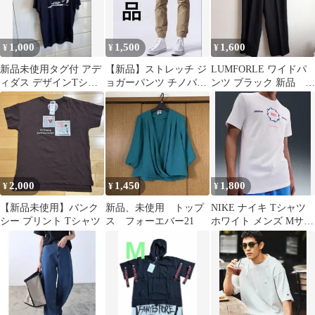
ス ユニセックス カジュ
アル
1,000
1,500
1,600
¥
¥
¥
新品未使用タグ付 アデ
【新品】ストレッチ ジ
LUMFORLE ワイドパ
ィダス デザインTシャ
ョガーパンツ チノパン
ンツ ブラック 新品
ツ ネイビー Mサイズ
ベージュ
6L
2,000
1,450
1,800
¥
¥
¥
【新品未使用】バンク
新品、未使用 トップ
NIKE ナイキ Tシャツ
シー プリント Tシャツ
ス フォーエバー21
ホワイト メンズ Mサイ
ズ 新品未使用タグ付