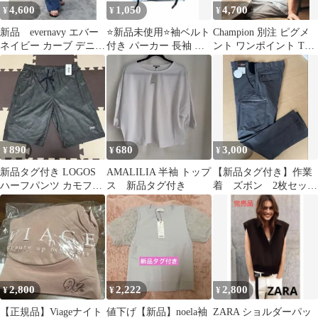
4,600
1,050
4,700
¥
¥
¥
新品 evernavy エバー
⭐️新品未使用⭐️袖ベルト
Champion 別注 ピグメ
ネイビー カーブ デニム
付き パーカー 長袖 ブ
ント ワンポイント Tシ
パンツ
ラック 黒 韓国 M 個性
ャツ Mサイズ 新品
890
680
3,000
¥
¥
¥
新品タグ付き LOGOS
AMALILIA 半袖 トップ
【新品タグ付き】作業
ハーフパンツ カモフラ
ス 新品タグ付き
着 ズボン 2枚セッ
柄
ト Lサイズ
2,800
2,222
2,800
¥
¥
¥
【正規品】Viageナイト
値下げ【新品】noela袖
ZARA ショルダーパッ