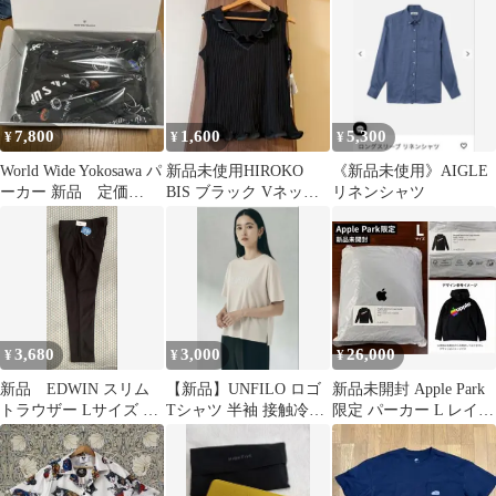
ー M 紺
品未使用
7,800
1,600
5,300
¥
¥
¥
World Wide Yokosawa パ
新品未使用HIROKO
《新品未使用》AIGLE
ーカー 新品 定価
BIS ブラック Vネック
リネンシャツ
14850円
ニットベスト
3,680
3,000
26,000
¥
¥
¥
新品 EDWIN スリム
【新品】UNFILO ロゴ
新品未開封 Apple Park
トラウザー Lサイズ ブ
Tシャツ 半袖 接触冷感
限定 パーカー L レイン
ラック 冷感 ストレ
UVカット
ボーロゴApple本社
ッチ