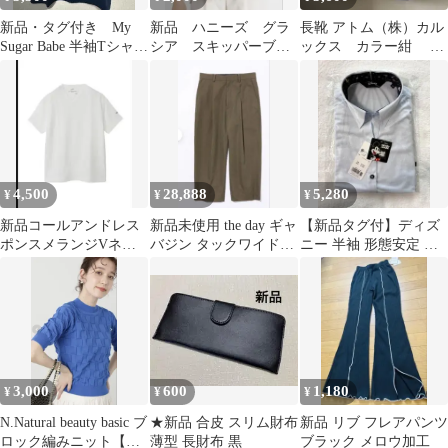
新品・タグ付き My
新品 ハニーズ グラ
長靴 アトム（株）カル
Sugar Babe 半袖Tシャ
シア スキッパーブラ
ックス カラー紺 26
ツ 刺繍
ウス
㌢です 新品未使用品
です
4,500
28,888
5,280
¥
¥
¥
新品コールアンドレス
新品未使用 the day ギャ
【新品タグ付】ディズ
ポンスメランジVネッ
バジン タックワイドパ
ニー 半袖 形態安定 M
ク半袖Tシャツ
ンツ
サックス レディース ス
トレッチ
3,000
600
1,180
¥
¥
¥
N.Natural beauty basic ブ
★新品 合皮 スリム財布
新品 リブ フレアパンツ
ロック編みニット【タ
薄型 長財布 黒
ブラック メロウ加工