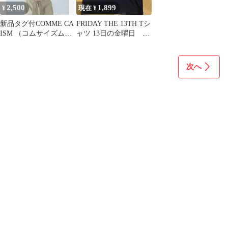
2,500
1,899
¥
現在 ¥
新品タグ付COMME CA
FRIDAY THE 13TH Tシ
ISM （コムサイズム）
ャツ 13日の金曜日 新
スリーブデザイン カッ
品未使用 サイズM
トソー
次へ