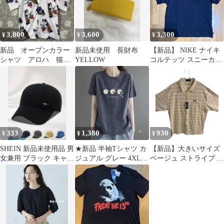
3,000
3,600
3,300
¥
¥
¥
新品 オープンカラー
新品未使用 長財布
【新品】 NIKE ナイキ
シャツ アロハ 猫
YELLOW
コルテッツ スニーカー
ネコ 虎 総柄 アメ
ポケット Tシャツ
カジ L 招き猫
333
1,380
930
¥
¥
¥
SHEIN 新品未使用品 男
★新品 半袖Tシャツ カ
【新品】大きいサイズ
女兼用 ブラック キャッ
ジュアル グレー 4XL
ベージュ ストライプ ポ
プ
デイジー プリント ロゴ
ロシャツ 半袖4Lサイズ
蝶