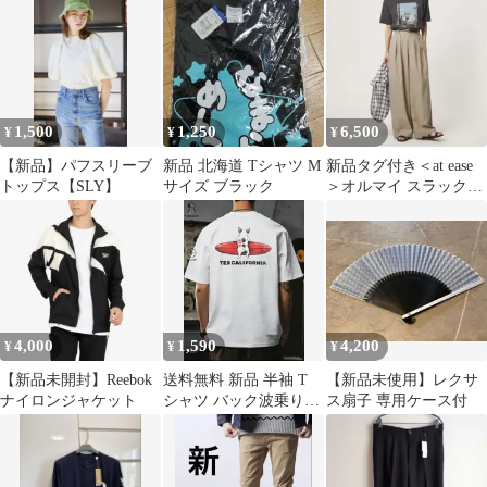
1,500
1,250
6,500
¥
¥
¥
【新品】パフスリーブ
新品 北海道 Tシャツ M
新品タグ付き＜at ease
トップス【SLY】
サイズ ブラック
＞オルマイ スラックス
ストレッチ
4,000
1,590
4,200
¥
¥
¥
【新品未開封】Reebok
送料無料 新品 半袖 T
【新品未使用】レクサ
ナイロンジャケット
シャツ バック波乗りフ
ス扇子 専用ケース付
レンチブルドッグプリ
ント TES CALIFORNIA
英字 ホワイト オーバー
サイズ メンズ レディー