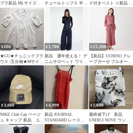
ブラ新品 MLサイズ ヌ
チュールトップス 半袖
ド付きベスト ☆新品タ
ードピンク
ライトグレー
グ付き
600
1,700
23,200
¥
¥
¥
★GU★チュニックブラ
新品 通年使える！ デ
【新品】UCHINO クレ
ウス /五分袖★Mサイズ
ニムサロペット ワイド
ープガーゼ プルオーバ
新品/ジーユー
パンツ インディゴ
ー＆ワイドパンツ
3,000
4,999
1,600
¥
¥
¥
NIKE Club Cap ベージ
新品 JOURNAL
最終値下げ 新品
ュ キャップ 新品 ユニ
STANDARD レースキ
UNDICI NOVE ウンデ
セックス
ャミソール レッド
ィッチ.ノーベ ノース
リーブ