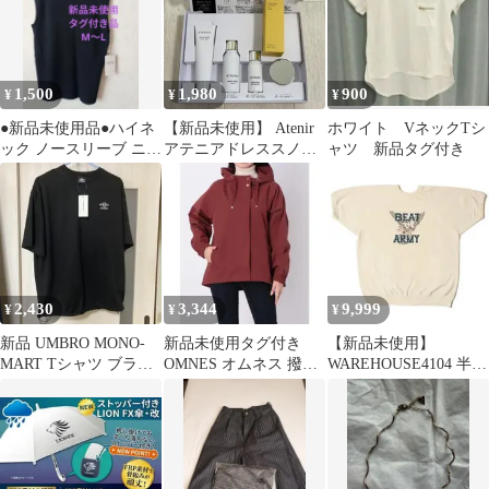
1,500
1,980
900
¥
¥
¥
●新品未使用品●ハイネ
【新品未使用】 Atenir
ホワイト VネックTシ
ック ノースリーブ ニッ
アテニアドレススノー
ャツ 新品タグ付き
ト ブラック M～L
セット トライアル
2,430
3,344
9,999
¥
¥
¥
新品 UMBRO MONO-
新品未使用タグ付き
【新品未使用】
MART Tシャツ ブラッ
OMNES オムネス 撥水
WAREHOUSE4104 半袖
ク
加工マウンテンパーカ
SW BEATARMYクリー
ー ボルドー
ム L