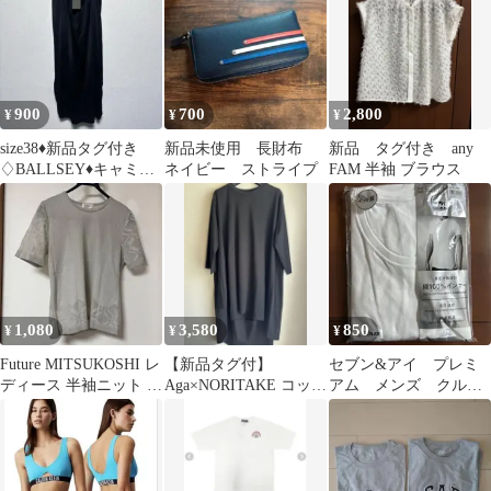
900
700
2,800
¥
¥
¥
size38♦︎新品タグ付き
新品未使用 長財布
新品 タグ付き any
♢BALLSEY♦︎キャミワ
ネイビー ストライプ
FAM 半袖 ブラウス
ンピース
1,080
3,580
850
¥
¥
¥
Future MITSUKOSHI レ
【新品タグ付】
セブン&アイ プレミ
ディース 半袖ニット M
Aga×NORITAKE コット
アム メンズ クルー
サイズ新品未使用
ンスムースロングカッ
ネック 半袖 肌着2枚
トソー（M）
組 新品未開封