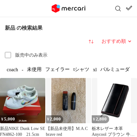
新品 の検索結果
並び替え
販売中のみ表示
未使用
フェイラー
tシャツ
バルミューダ
coach
-
xl
5,000
2,000
2,800
¥
¥
¥
新品NIKE Dunk Low SE
【新品未使用】M.A.C
栃木レザー 本革
FN4862-100 21.5cm
brave red
Anycool ブラウン 牛革