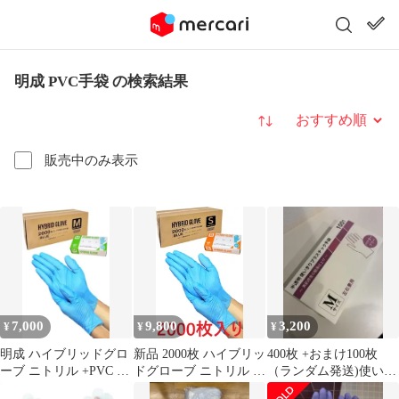
明成 PVC手袋 の検索結果
並び替え
販売中のみ表示
7,000
9,800
3,200
¥
¥
¥
明成 ハイブリッドグロ
新品 2000枚 ハイブリッ
400枚 +おまけ100枚
ーブ ニトリル +PVC 手
ドグローブ ニトリル S
（ランダム発送)使い捨
袋 M100枚入×20箱セッ
サイズ 100枚×20箱 使
て手袋 PVCグローブ M