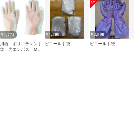
ト
い捨て 手袋 粉無し 明
サイズ
成 ブルー PVC手袋
1,772
1,500
2,800
¥
¥
¥
川西 ポリエチレン手
ビニール手袋
ビニール手袋
袋 内エンボス Ｍサ
イズ （１００枚入）