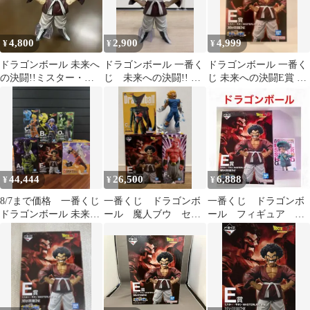
4,800
2,900
4,999
¥
¥
¥
ドラゴンボール 未来へ
ドラゴンボール 一番く
ドラゴンボール 一番く
の決闘!!ミスター・サ
じ 未来への決闘!! E
じ 未来への決闘E賞 ミ
タンのMASTERLISEフ
賞 サタン
スター・サタン
ィギュア
44,444
26,500
6,888
¥
¥
¥
8/7まで価格 一番くじ
一番くじ ドラゴンボ
一番くじ ドラゴンボ
ドラゴンボール 未来へ
ール 魔人ブウ セ
ール フィギュア サ
の決闘 フィギュア コン
ル ミスターサタン＋
タン パン 新品未開
プ
おまけ
封 2個セット