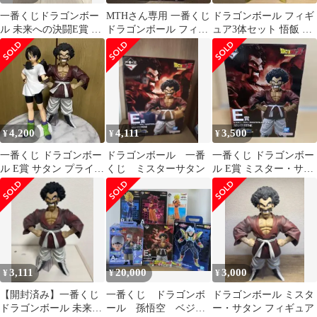
一番くじドラゴンボー
MTHさん専用 一番くじ
ドラゴンボール フィギ
ル 未来への決闘E賞 ミ
ドラゴンボール フィギ
ュア3体セット 悟飯 サ
スター・サタン
ュア 3種セット
タン ビーデル
MASTERLISE
4,200
4,111
3,500
¥
¥
¥
一番くじ ドラゴンボー
ドラゴンボール 一番
一番くじ ドラゴンボー
ル E賞 サタン プライズ
くじ ミスターサタン
ル E賞 ミスター・サタ
景品 ビーデル フィギュ
ン MASTERLISE
ア
3,111
20,000
3,000
¥
¥
¥
【開封済み】一番くじ
一番くじ ドラゴンボ
ドラゴンボール ミスタ
ドラゴンボール 未来へ
ール 孫悟空 ベジー
ー・サタン フィギュア