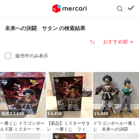
未来への決闘 サタン の検索結果
並び替え
販売中のみ表示
3,600
4,450
6,800
現在 ¥
¥
¥
一番くじ ドラゴンボー
【新品】ミスターサタ
ドラゴンボール一番く
ル E賞 ミスター・サタ
ン 一番くじ フィギ
じ 未来への決闘 ベ
ン MASTERLISE
ュア 値下げ
ジータ サタン セッ