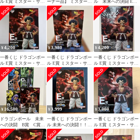
ル E賞 ミスター・サタ
ーナー品】 ミスターサ
ル 未来への決闘 E
ン MASTERLISE
タン 未来への決闘 一番
賞 ミスターサタン
くじ
masterlise
4,200
3,980
4,200
¥
¥
¥
一番くじ ドラゴンボー
一番くじ ドラゴンボー
一番くじ ドラゴンボー
ル E賞 ミスター・サタ
ル E賞 ミスター・サタ
ル E賞 ミスター・サタ
ン MASTERLISE 開封
ン フィギュア
ン MASTERLISE
のみ
16,500
3,999
3,000
¥
¥
¥
ドラゴンボール 未来
一番くじ ドラゴンボー
一番くじ ドラゴンボー
への決闘 B賞 C賞
ル 未来への決闘！！E
ル E賞 ミスター・サタ
D賞E賞セット
賞 ミスター・サタン
ン フィギュア 未開封