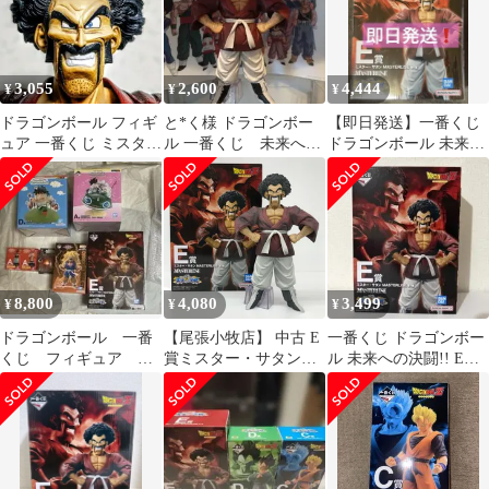
3,055
2,600
4,444
¥
¥
¥
ドラゴンボール フィギ
と*く様 ドラゴンボー
【即日発送】一番くじ
ュア 一番くじ ミスター
ル 一番くじ 未来への
ドラゴンボール 未来へ
サタン 箱無し
決闘!! E賞 サタン
の決闘 E賞 ミスター・
サタン
8,800
4,080
3,499
¥
¥
¥
ドラゴンボール 一番
【尾張小牧店】 中古 E
一番くじ ドラゴンボー
くじ フィギュア ま
賞ミスター・サタン
ル 未来への決闘!! E賞
とめ売り
MASTERLISE「未来へ
ミスター・サタン フィ
の決闘!!/一番くじドラ
ギュア
ゴンボール」