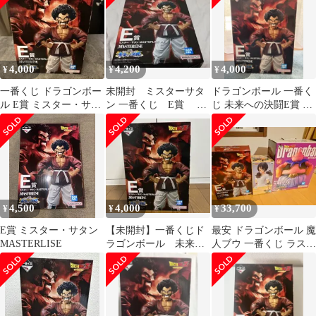
4,000
4,200
4,000
¥
¥
¥
一番くじ ドラゴンボー
未開封 ミスターサタ
ドラゴンボール 一番く
ル E賞 ミスター・サタ
ン 一番くじ E賞 フ
じ 未来への決闘E賞 ミ
ン フィギュア
ィギュア
スター・サタン
4,500
4,000
33,700
¥
¥
¥
E賞 ミスター・サタン
【未開封】一番くじド
最安 ドラゴンボール 魔
MASTERLISE
ラゴンボール 未来へ
人ブウ 一番くじ ラスト
の決闘 E賞ミスタ
ワン 3体セット
ー・サタン