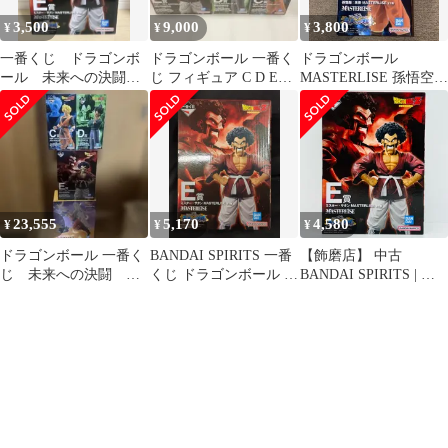
3,500
9,000
3,800
¥
¥
¥
一番くじ ドラゴンボ
ドラゴンボール 一番く
ドラゴンボール
ール 未来への決闘
じ フィギュア C D E賞
MASTERLISE 孫悟空
E賞 ミスターサタ
3点セット
フィギュア 一番くじ
ン 箱破れ有り
C賞
23,555
5,170
4,580
¥
¥
¥
ドラゴンボール 一番く
BANDAI SPIRITS 一番
【飾磨店】 中古
じ 未来への決闘 ラ
くじ ドラゴンボール 未
BANDAI SPIRITS | バ
ストワン C賞 D賞
来への決闘!! E賞 ミス
ンダイスピリット フィ
E賞 新品
ター・サタン
ギュア ドラゴンボール
MASTERLISE
ミスター・サタン 一番
くじ 2024年製
MASTERLISE 未来への
決闘 【704】