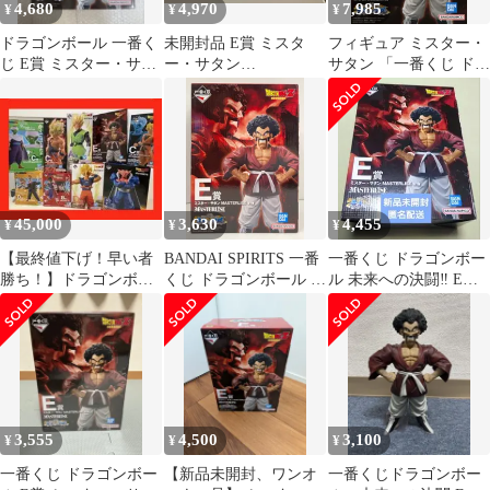
4,680
4,970
7,985
¥
¥
¥
ドラゴンボール 一番く
未開封品 E賞 ミスタ
フィギュア ミスター・
じ E賞 ミスター・サタ
ー・サタン
サタン 「一番くじ ドラ
ン MASTERLISE未開封
MASTERLISE 一番くじ
ゴンボール 未来への決
ドラゴンボール 未来へ
闘!!」 MASTERLISE E
の決闘!! ドラゴンボー
賞 フィギュア【14日以
ル
内発送】
45,000
3,630
4,455
¥
¥
¥
【最終値下げ！早い者
BANDAI SPIRITS 一番
一番くじ ドラゴンボー
勝ち！】ドラゴンボー
くじ ドラゴンボール 未
ル 未来への決闘‼ E賞
ル一番くじ フィギュア
来への決闘!! E賞 ミス
ミスター・サタン
9点まとめ売り
ター・サタン
MASTERLISE
3,555
4,500
3,100
¥
¥
¥
一番くじ ドラゴンボー
【新品未開封、ワンオ
一番くじドラゴンボー