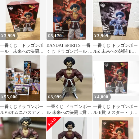
ト
3,999
5,170
3,999
¥
¥
¥
一番くじ ドラゴンボ
BANDAI SPIRITS 一番
一番くじ ドラゴンボー
ール 未来への決闘
くじ ドラゴンボール 未
ルZ 未来への決闘 E賞
E賞 ミスターサタ
来への決闘!! E賞 ミス
ミスターサタン 訳あり
ン 箱破れ有り
ター・サタン
MASTERLISE
55,000
3,999
4,000
¥
¥
¥
一番くじドラゴンボー
一番くじ ドラゴンボー
一番くじ ドラゴンボー
ルVSオムニバスアメイ
ル 未来への決闘 E賞 ミ
ル E賞 ミスター・サタ
ジング 未来への決闘
スター・サタン
ン フィギュア
8体セット