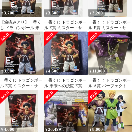
3,700
3,500
3,200
¥
¥
¥
【箱痛みアリ】一番く
一番くじ ドラゴンボー
一番くじ ドラゴンボー
じ ドラゴンボール 未来
ル E賞 ミスター・サタ
ル E賞 ミスター・サタ
への決闘 E賞
ン フィギュア
ン MASTERLISE
3,600
4,500
11,000
¥
¥
¥
一番くじ ドラゴンボー
一番くじ ドラゴンボー
一番くじ ドラゴンボー
ル E賞 ミスター・サタ
ル 未来への決闘 E賞 ミ
ル A賞 パーフェクトセ
ン MASTERLISE
スター・サタン
ル フィギュア
4,000
26,499
8,000
¥
¥
¥