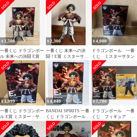
の決闘E賞ミスター・
タ アクリルロゴ セ
サタン
ット
3,500
2,300
4,000
¥
¥
¥
一番くじ ドラゴンボー
一番くじ 未来への決
ドラゴンボール 一番
ル 未来への決闘 E賞
闘！E賞 ミスターサタ
くじ ミスターサタン
ン フィギュア
3,999
4,840
7,700
¥
¥
¥
一番くじ ドラゴンボー
BANDAI SPIRITS 一番
ドラゴンボール 一番
ル E賞 ミスター・サタ
くじ ドラゴンボール 未
くじ フィギュア ミ
ン MASTERLISE
来への決闘!! E賞 ミス
スター・サタン アナ
ター・サタン
ウンサー E賞 D賞
MASTERLISE