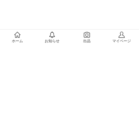
メルカリについて
ホーム
お知らせ
出品
マイページ
会社概要（運営会社）
採用情報
プレスリリース
公式ブログ
プレスキット
メルカリUS
メルカリShops
m department（エムデパ）
ヘルプ
ヘルプセンター（ガイド・お問い合わせ）
メルカリShopsでショップを開設する
メルカリShops ショップ管理画面にログイン
メルカリShops出店者向けガイド
お問い合わせ一覧