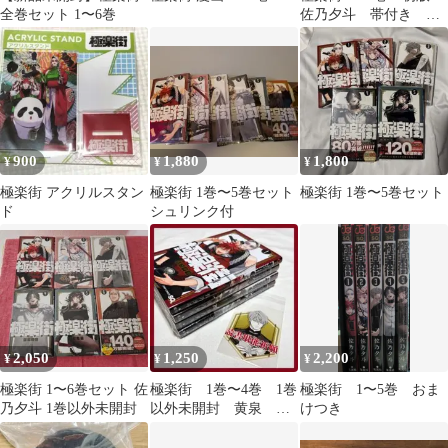
全巻セット 1〜6巻
佐乃夕斗 帯付き ジ
ャンプ
900
1,880
1,800
¥
¥
¥
極楽街 アクリルスタン
極楽街 1巻〜5巻セット
極楽街 1巻〜5巻セット
ド
シュリンク付
2,050
1,250
2,200
¥
¥
¥
極楽街 1〜6巻セット 佐
極楽街 1巻〜4巻 1巻
極楽街 1〜5巻 おま
乃夕斗 1巻以外未開封
以外未開封 黄泉 ス
けつき
テッカー