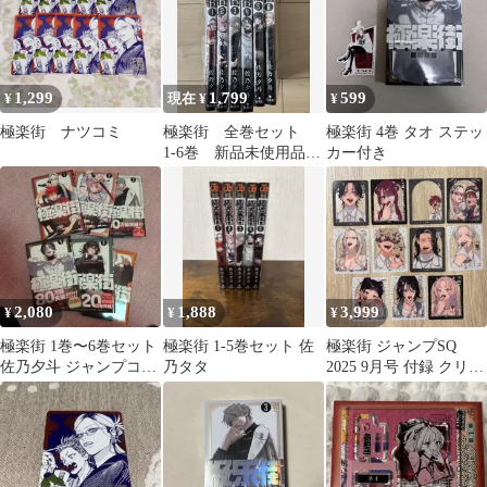
1,299
1,799
599
¥
現在 ¥
¥
極楽街 ナツコミ
極楽街 全巻セット
極楽街 4巻 タオ ステッ
1-6巻 新品未使用品
カー付き
シュリンク付き 3
2,080
1,888
3,999
¥
¥
¥
極楽街 1巻〜6巻セット
極楽街 1-5巻セット 佐
極楽街 ジャンプSQ
佐乃夕斗 ジャンプコミ
乃タタ
2025 9月号 付録 クリア
ックス
カード 夜 黄泉 ネイ 辰
臣