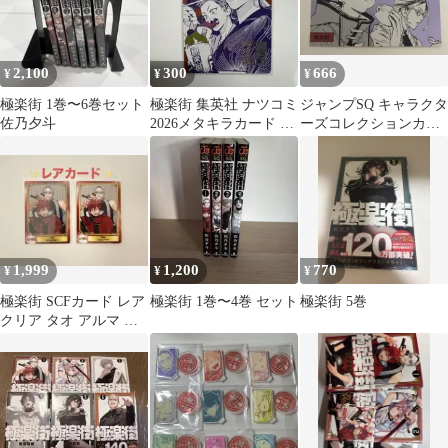
2,100
300
666
¥
¥
¥
極楽街 1巻〜6巻セット
極楽街 集英社 ナツコミ
ジャンプSQ キャラクタ
佐乃夕斗
2026メタキラカード 特
ーズコレクションカー
典カード 夏コミ
ド 極楽街 アルマ タオ
1,999
1,200
770
¥
¥
¥
極楽街 SCFカード レア
極楽街 1巻〜4巻 セット
極楽街 5巻
クリア タオ アルマ ア
ニメイトフェア特典