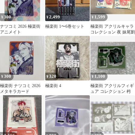
300
2,499
1,599
¥
¥
¥
ナツコミ 2026 極楽街
極楽街 1〜6巻セット
極楽街 アクリルキャラ
アニメイト
コレクション 夜 妹尾劉
300
320
1,100
¥
¥
¥
極楽街 ナツコミ 2026
極楽街 4
極楽街 アクリルフィギ
メタキラカード
ュア コレクション 枵