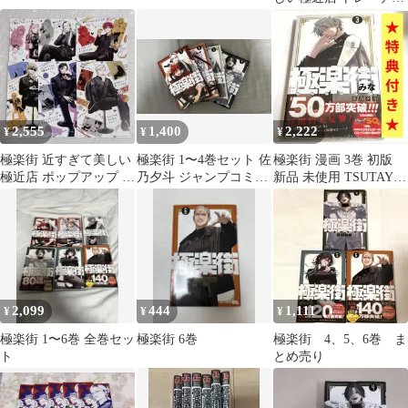
ングチェーン付き缶バ
ッジ
2,555
1,400
2,222
¥
¥
¥
極楽街 近すぎて美しい
極楽街 1〜4巻セット 佐
極楽街 漫画 3巻 初版
極近店 ポップアップ 特
乃夕斗 ジャンプコミッ
新品 未使用 TSUTAYA
典 ポストカード セット
クス
特典付き
2,099
444
1,111
¥
¥
¥
極楽街 1〜6巻 全巻セッ
極楽街 6巻
極楽街 4、5、6巻 ま
ト
とめ売り