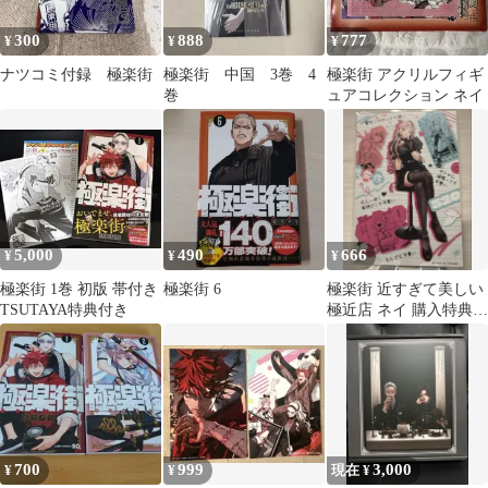
300
888
777
¥
¥
¥
ナツコミ付録 極楽街
極楽街 中国 3巻 4
極楽街 アクリルフィギ
巻
ュアコレクション ネイ
5,000
490
666
¥
¥
¥
極楽街 1巻 初版 帯付き
極楽街 6
極楽街 近すぎて美しい
TSUTAYA特典付き
極近店 ネイ 購入特典
ポストカード
700
999
3,000
¥
¥
現在 ¥