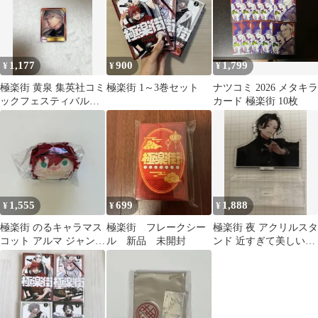
1,177
900
1,799
¥
¥
¥
極楽街 黄泉 集英社コミ
極楽街 1～3巻セット
ナツコミ 2026 メタキラ
ックフェスティバルカ
カード 極楽街 10枚
ード
1,555
699
1,888
¥
¥
¥
極楽街 のるキャラマス
極楽街 フレークシー
極楽街 夜 アクリルスタ
コット アルマ ジャンプ
ル 新品 未開封
ンド 近すぎて美しい極
フェスタ2026 ジャンフ
近店
ェス