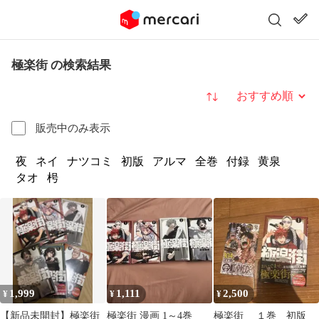
極楽街 の検索結果
並び替え
販売中のみ表示
夜
ネイ
ナツコミ
初版
アルマ
全巻
付録
黄泉
タオ
枵
1,999
1,111
2,500
¥
¥
¥
【新品未開封】極楽街
極楽街 漫画 1～4巻
極楽街 １巻 初版