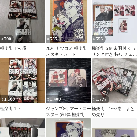
700
555
555
¥
¥
¥
極楽街 1〜3巻
2026 ナツコミ 極楽街
極楽街 6巻 未開封 シュ
メタキラカード
リンク付き 特典 チェキ
ナツコミ ステッカー カ
ード
1,100
1,400
1,777
¥
¥
¥
極楽街 1−4
ジャンプSQ アートコー
極楽街 1〜5巻 まと
スター 第1弾 極楽街
め売り