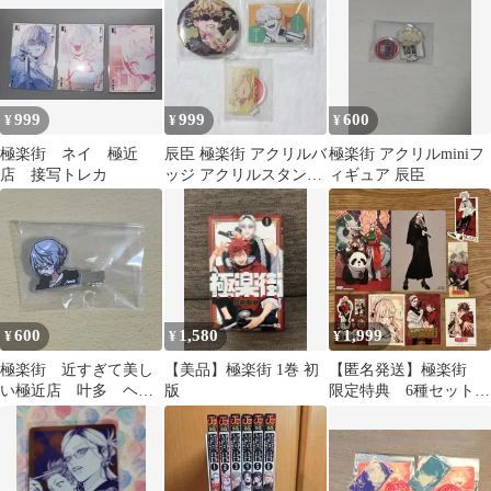
999
999
600
¥
¥
¥
極楽街 ネイ 極近
辰臣 極楽街 アクリルバ
極楽街 アクリルminiフ
店 接写トレカ
ッジ アクリルスタンド
ィギュア 辰臣
缶バッジ
600
1,580
1,999
¥
¥
¥
極楽街 近すぎて美し
【美品】極楽街 1巻 初
【匿名発送】極楽街
い極近店 叶多 ヘア
版
限定特典 6種セット
クリップ
ポストカード チェ
キ ステッカー他