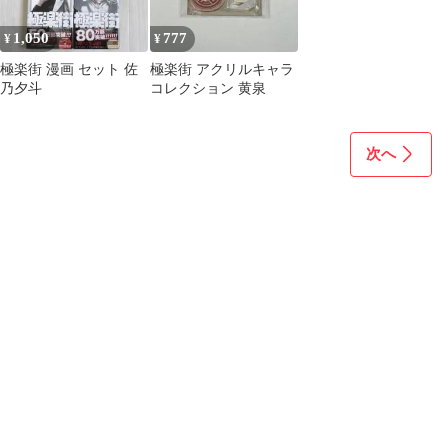
1,050
777
¥
¥
極楽街 漫画 セット 佐
極楽街 アクリルキャラ
乃夕斗
コレクション 黄泉
次へ