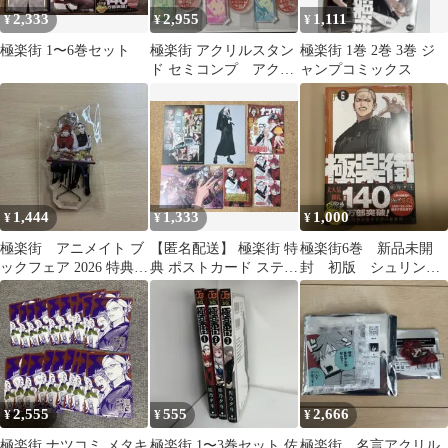
2,333
2,955
1,111
¥
¥
¥
極楽街 1〜6巻セット
極楽街 アクリルスタン
極楽街 1巻 2巻 3巻 ジ
ド セミコンプ アクリ
ャンプコミックス
ルキャラコレクション
1,444
1,333
1,000
¥
¥
¥
極楽街 アニメイト ブ
【匿名配送】 極楽街 特
極楽街6巻 新品未開
ックフェア 2026 特典
典 ポストカード ステッ
封 初版 シュリンク
アクリルキーホルダー
カー 7点セット
付 特典ポストカード
付き
2,555
555
2,666
¥
¥
¥
極楽街 ナツコミ メタキ
極楽街 1〜3巻セット 佐
極楽街 名言アクリル