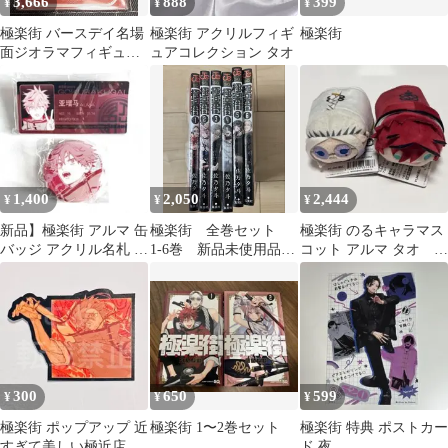
3,666
888
399
¥
¥
¥
極楽街 バースデイ名場
極楽街 アクリルフィギ
極楽街
面ジオラマフィギュア
ュアコレクション タオ
亜瑠馬
1,400
2,050
2,444
¥
¥
¥
新品】極楽街 アルマ 缶
極楽街 全巻セット
極楽街 のるキャラマス
バッジ アクリル名札 中
1-6巻 新品未使用品
コット アルマ タオ ぬ
国版 特装版 2点セット
シュリンク付き 19
いぐるみ ジャンプフ
ェア
300
650
599
¥
¥
¥
極楽街 ポップアップ 近
極楽街 1〜2巻セット
極楽街 特典 ポストカー
すぎて美しい極近店 ス
ド 夜