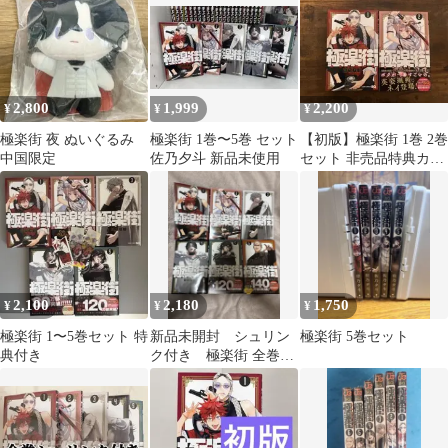
2,800
1,999
2,200
¥
¥
¥
極楽街 夜 ぬいぐるみ
極楽街 1巻〜5巻 セット
【初版】極楽街 1巻 2巻
中国限定
佐乃夕斗 新品未使用
セット 非売品特典カー
ド付き
2,100
2,180
1,750
¥
¥
¥
極楽街 1〜5巻セット 特
新品未開封 シュリン
極楽街 5巻セット
典付き
ク付き 極楽街 全巻セ
ット