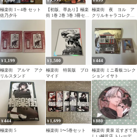
1,000
9,999
899
¥
¥
¥
極楽街 1～4巻 セット
【初版、帯あり】極楽
極楽街 夜 ヨル ア
佐乃夕斗
街 1巻 2巻 3巻 3冊セッ
クリルキャラコレクシ
ト
ョン
1,199
1,500
444
¥
¥
¥
極楽街 アルマ アク
極楽街 特装版 ブロ
極楽街 ミニ看板コレク
リルスタンド
マイド
ション イサト
444
1,699
880
¥
¥
¥
極楽街 5
極楽街 1〜5巻セット
極楽街 黄泉 近すぎて美
しい極近店 トレーディ