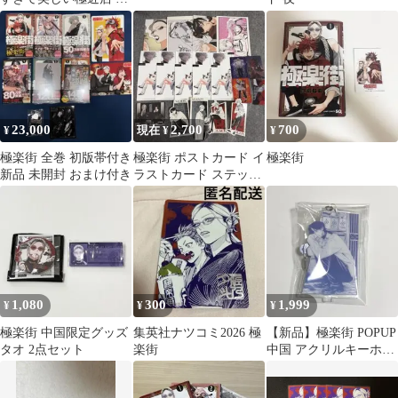
テッカーBOX アルマ
23,000
2,700
700
¥
現在 ¥
¥
極楽街 全巻 初版帯付き
極楽街 ポストカード イ
極楽街
新品 未開封 おまけ付き
ラストカード ステッカ
ー 特典 まとめ売り
1,080
300
1,999
¥
¥
¥
極楽街 中国限定グッズ
集英社ナツコミ2026 極
【新品】極楽街 POPUP
タオ 2点セット
楽街
中国 アクリルキーホル
ダー 夜