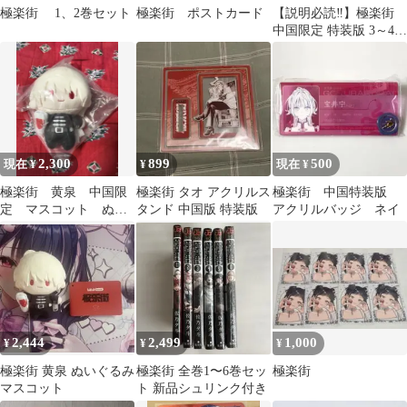
極楽街 1、2巻セット
極楽街 ポストカード
【説明必読‼️】極楽街
中国限定 特装版 3～4巻
開封済 欠品あり
2,300
899
500
現在 ¥
¥
現在 ¥
極楽街 黄泉 中国限
極楽街 タオ アクリルス
極楽街 中国特装版
定 マスコット ぬい
タンド 中国版 特装版
アクリルバッジ ネイ
ぐるみ キーホルダー
2,444
2,499
1,000
¥
¥
¥
極楽街 黄泉 ぬいぐるみ
極楽街 全巻1〜6巻セッ
極楽街
マスコット
ト 新品シュリンク付き