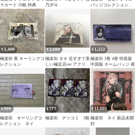
ラカード 19枚 特典
乃夕斗
バッジコレクション
第１弾 アルマ アクリ
ルヘアクリップ
1,400
2,600
1,222
¥
¥
¥
極楽街 夜 キーリングコ
極楽街 タオ 近すぎて美
極楽街 3巻 4巻 特装版
レクション
しい極近店ver アクリル
中国版 ネームバッジ 夜
スタンド
999
777
11,001
¥
¥
¥
極楽街 キーリングコ
極楽街 ナツコミ 3枚
極楽街 ネイ 新品未開
レクション ネイ
封