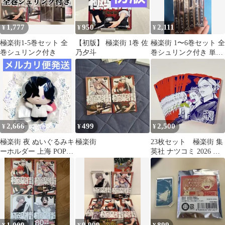
1,777
950
2,111
¥
¥
¥
極楽街1-5巻セット 全
【初版】 極楽街 1巻 佐
極楽街 1〜6巻セット 全
巻シュリンク付き
乃夕斗
巻シュリンク付き 単行
本 コミックス
2,666
499
2,500
¥
¥
¥
極楽街 夜 ぬいぐるみキ
極楽街
23枚セット 極楽街 集
ーホルダー 上海 POP
英社 ナツコミ 2026 メ
UP 限定
タキラカード