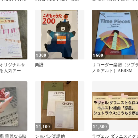
譜
タンダードまで
300
600
¥
¥
オリジナルサ
楽譜
リコーダー楽譜（ソプ
る人気アーテ
ノ＆アルト）ABRSM ピ
性編～ ピア
アノ伴奏譜付き
譜
1,100
1,500
¥
¥
唱 華麗なる映
ショパン楽譜他
ラヴェル ダフニスとク