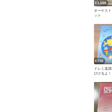
1,600
¥
オーケスト
ット
750
¥
ドレミ楽譜
ひけるよ！ 