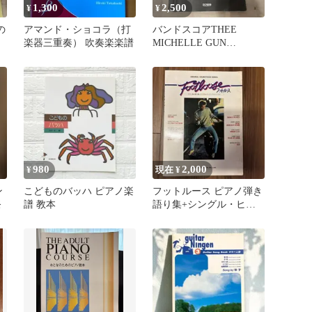
1,300
2,500
¥
¥
の
アマンド・ショコラ（打
バンドスコアTHEE
楽器三重奏） 吹奏楽楽譜
MICHELLE GUN
ELEPHANT
980
2,000
¥
現在 ¥
ン
こどものバッハ ピアノ楽
フットルース ピアノ弾き
祭
譜 教本
語り集+シングル・ヒッ
ト・バンド・スコア 初
版