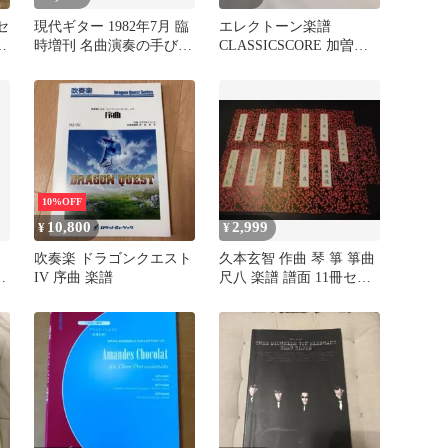
セ
現代ギター 1982年7月 臨
エレクトーン楽譜
ク
時増刊 名曲演奏の手びき
CLASSICSCORE 加曽利
バッハ 楽譜
康之 楽譜のみ
10%OFF
10,800
2,999
¥
¥
吹奏楽 ドラゴンクエスト
久本玄智 作曲 琴 箏 箏曲
セ
IV 序曲 楽譜
尺八 楽譜 譜面 11冊セッ
ト 合奏 楽曲 レトロ