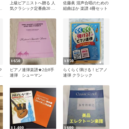
上級ピアニストへ贈る 人
佐藤眞 混声合唱のための
コ
気クラシック定番曲20 楽
組曲ほか 楽譜 4冊セット
譜
650
850
¥
¥
ク
ピアノ連弾楽譜★2台8手
らくらく弾ける！ピアノ
ス
連弾 シューマン
連弾 クラシック
1,400
600
¥
¥