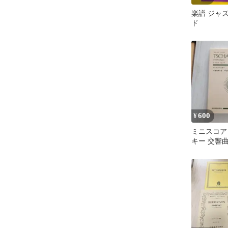
楽譜 ジャ
ド
600
¥
ミニスコア
キー 交響曲