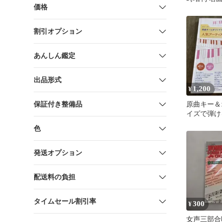
価格
バッハ 楽
割引オプション
あんしん鑑定
出品形式
1,200
¥
保証付き整備品
原曲キー＆
イズで弾け
ィスト～女
色
ノ・ソロ楽
発送オプション
配送料の負担
タイムセール割引率
300
¥
女声三部合