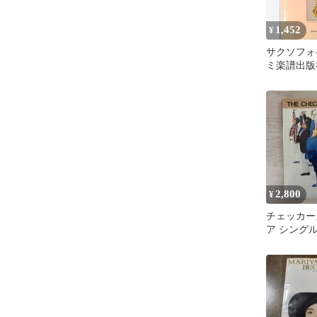
1,452
¥
サクソフォ-ン
ミ楽譜出版
（楽譜）
2,800
¥
チェッカー
ア シング