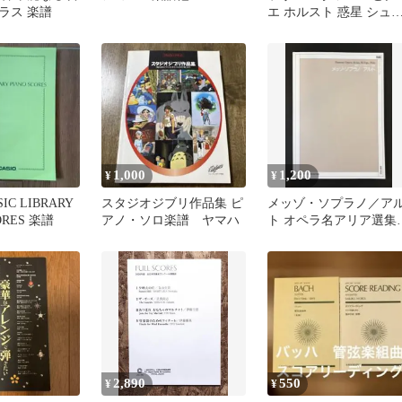
ラス 楽譜
エ ホルスト 惑星 シュ
ラウス こうもり スコア
楽譜
1,000
1,200
¥
¥
SIC LIBRARY
スタジオジブリ作品集 ピ
メッゾ・ソプラノ／ア
ORES 楽譜
アノ・ソロ楽譜 ヤマハ
ト オペラ名アリア選集
楽譜
2,890
550
¥
¥