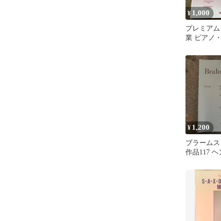
1,000
¥
プレミアム
業 ピアノ
り楽譜
1,200
¥
ブラームス
作品117 
品未使用