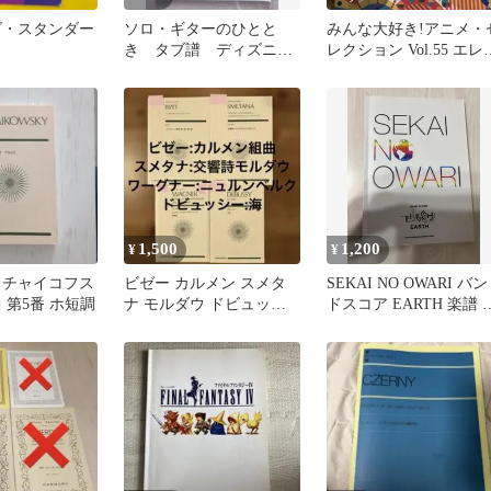
ズ・スタンダー
ソロ・ギターのひとと
みんな大好き!アニメ・
き タブ譜 ディズニー
レクション Vol.55 エレ
ソング（CDなし）
トーン 楽譜
1,500
1,200
¥
¥
 チャイコフス
ビゼー カルメン スメタ
SEKAI NO OWARI バン
 第5番 ホ短調
ナ モルダウ ドビュッシ
ドスコア EARTH 楽譜 
ー 海 ワーグナー スコア
カオワ
楽譜