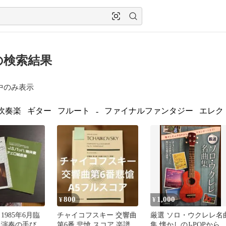
の検索結果
中のみ表示
吹奏楽
ギター
フルート
ファイナルファンタジー
エレク
-
800
1,000
¥
¥
1985年6月臨
チャイコフスキー 交響曲
厳選 ソロ・ウクレレ名
曲演奏の手びき
第6番 悲愴 スコア 楽譜
集 懐かしのJ-POPから