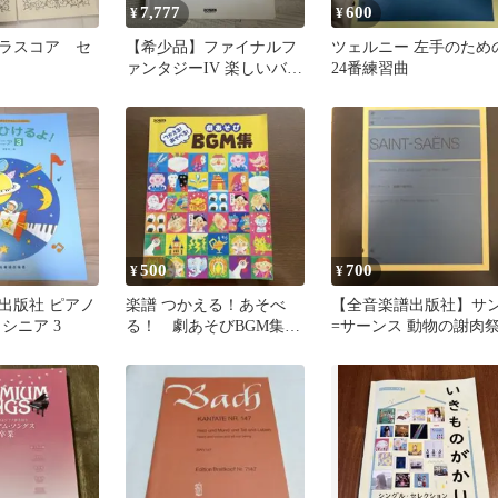
7,777
600
¥
¥
ラスコア セ
【希少品】ファイナルフ
ツェルニー 左手のため
ァンタジーIV 楽しいバイ
24番練習曲
エル併用 楽譜
500
700
¥
¥
出版社 ピアノ
楽譜 つかえる！あそべ
【全音楽譜出版社】サ
シニア 3
る！ 劇あそびBGM集
=サーンス 動物の謝肉
音楽劇