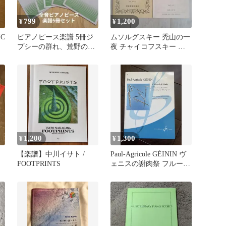
799
1,200
¥
¥
IC
ピアノピース楽譜 5冊ジ
ムソルグスキー 禿山の一
プシーの群れ、荒野のバ
夜 チャイコフスキー 交
ラ、アベマリア、ワル
響曲第四番 ポケットスコ
ツ、水の精
ア
1,200
1,300
¥
¥
セ
【楽譜】中川イサト /
Paul-Agricole GÉININ ヴ
FOOTPRINTS
ェニスの謝肉祭 フルート
楽譜