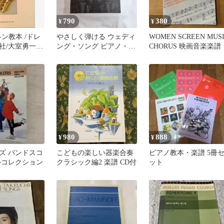
790
380
¥
¥
教本 /ドレ
やさしく弾ける ウェディ
WOMEN SCREEN MUS
社/大室勇一
ング・ソング ピアノ・ソ
CHORUS 映画音楽楽譜
ロ・アルバム 楽譜 8/5
980
888
¥
¥
ズ バンドスコ
こどもの楽しい器楽合奏
ピアノ教本・楽譜 5冊
ルコレクション
クラシック編2 楽譜 CD付
ット