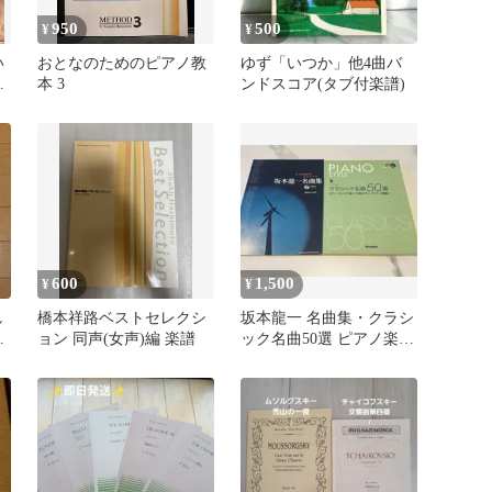
950
500
¥
¥
い
おとなのためのピアノ教
ゆず「いつか」他4曲バ
本 3
ンドスコア(タブ付楽譜)
600
1,500
¥
¥
し
橋本祥路ベストセレクシ
坂本龍一 名曲集・クラシ
曲
ョン 同声(女声)編 楽譜
ック名曲50選 ピアノ楽譜
2冊セット CD欠品あり