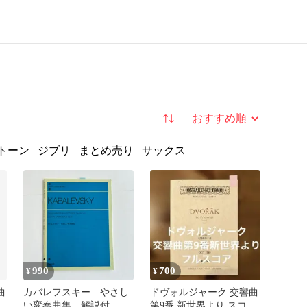
並び替え
トーン
ジブリ
まとめ売り
サックス
990
700
¥
¥
曲
カバレフスキー やさし
ドヴォルジャーク 交響曲
ス
い変奏曲集 解説付
第9番 新世界より スコア