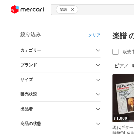
ンツにスキップ
楽譜
絞り込み
楽譜 
クリア
カテゴリー
販売
ブランド
ピアノ
サイズ
販売状況
出品者
1,800
¥
商品の状態
現代ギター 
時増刊 名