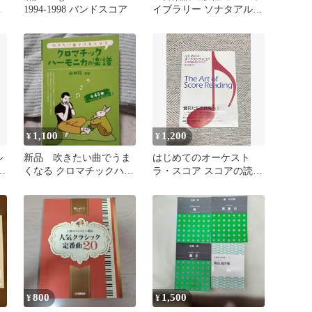
ト
1994-1998 バンドスコア
イブラリー ソナタアルバ
ム 1
1,100
1,200
¥
¥
ル
新品 吹きたい曲でうま
はじめてのオーケスト
くなる クロマチックハー
ラ・スコア スコアの読み
モニカの楽譜 全45曲
方ハンドブック
800
1,500
¥
¥