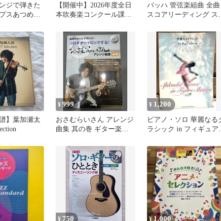
ンジで弾きた
【開催中】2026年度全日
バッハ 管弦楽組曲 全曲
プスあつめま
本吹奏楽コンクール課題
スコアリーディング ス
アノスコア
曲フルスコア集【新品未
アを読む手引 スコア 楽
使用】
譜
999
1,200
¥
¥
譜】葉加瀬太
おさむらいさん アレンジ
ピアノ・ソロ 華麗なる
ction
曲集 其の巻 ギター楽譜
ラシック in フィギュア
CD付
ケート 楽譜
750
1,000
¥
¥