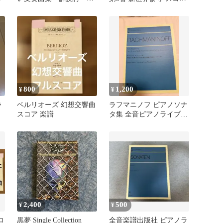
楽譜
楽譜
800
1,200
¥
¥
ラ
ベルリオーズ 幻想交響曲
ラフマニノフ ピアノソナ
スコア 楽譜
タ集 全音ピアノライブラ
リー 楽譜
2,400
500
¥
¥
ロ
黒夢 Single Collection
全音楽譜出版社 ピアノラ