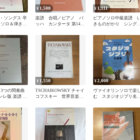
1,500
1,111
¥
¥
・ソングス 卒
楽譜 合唱／ピアノ バ
ピアノソロ中級楽譜 
・ソロ＆弾き語
ッハ カンタータ 第147
きものがかり シング
番 保管Z13
ル・セレクション
1,550
2,000
¥
¥
 3つの間奏曲
TSCHAIKOWSKY チャイ
ヴァイオリンソロで楽
ヘンレ版 楽譜 新
コフスキー 世界音楽全
む スタジオジブリ名
集 春秋社 ピアノ楽譜
集 新品 未使用