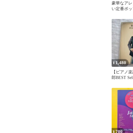
豪華なアレ
い定番ポッ
した。 ピ
1,480
¥
【ピアノ楽
郎BEST Sele
700
¥