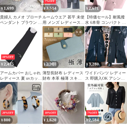
7%OFF
1,699
3,514
2,671
¥
¥
¥
貴婦人 カメオ ブローチ
ルームウエア 甚平 未使
【特価セール】耐風撥
ペンダント ブラウン ク
用 メンズ レディース
水 6本骨 コンパクト 紫
ラシカル 樹脂 母の日
涼しい 綿麻 部屋着 上
外線カット レディース
下セット パジャマ お祝
晴雨兼用 女性 折り畳み
い 甚平 お風呂上がり
傘 星柄刺繍 遮光遮熱
温泉浴 母の日 父の日
大きい 自動開閉 uvカッ
男性 敬老の日 ギフト
ト 日傘 母の日プレゼン
プレゼント liangyi04
ト 250g 軽量 丈夫 折り
10%OFF
たたみ傘
2,475
2,980
3,280
¥
¥
¥
アームカバー おしゃれ
薄型長財布 レディース
ワイドパンツ レディー
レディース 夏 uvカット
財布 本革 極薄 スキミ
ス 即購入OK アシンメ
冷感 ロング スポーツ
ング防止 小銭入れ 札入
トリー パンツ 刺繍 袴
涼しい 手袋 黒 ブラッ
れ スリム 牛革 カード
パンツ 大きいサイズ 変
ク 女性 プレゼント ギ
が入る 財布 可愛い お
形 ダンスパンツ モード
フト 母の日 すずらん
しゃれ 誕生日 ミニマミ
系 ブラック 黒 イージ
花言葉 20代 30代 40代
スト 長財布 ギフト プ
ーパンツ ボトムス スカ
50代 60代 おすすめ
レゼント 母の日 敬老の
ンツ ガウチョ ゆったり
20%OFF
10%OFF
7%OFF
日 カードケース セカン
春夏秋 母の日 プレゼン
800
1,620
2,584
¥
¥
¥
ド財布 薄い財布 薄型財
ト songlin19
布