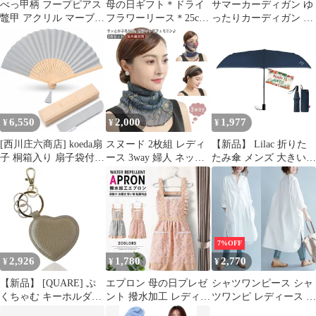
べっ甲柄 フープピアス
母の日ギフト＊ドライ
サマーカーディガン ゆ
鼈甲 アクリル マーブル
フラワーリース＊25cm
ったりカーディガン サ
ダークブラウン 大振り
＊ナチュラルインテリ
マーニット 薄手 ボタン
モダン 大きめ 軽量 レ
ア＊壁掛け
羽織り 接触冷感 UVカ
ディース アクセサリー
ット 紫外線対策 エアコ
お出かけ デート パーテ
ン対策 母の日ギフト
ィー 秋 冬 母の日 誕生
mrj240
日 プレゼント ギフト
送料無料 即購入OK*
6,550
2,000
1,977
¥
¥
¥
[西川庄六商店] koeda扇
スヌード 2枚組 レディ
【新品】 Lilac 折りた
子 桐箱入り 扇子袋付き
ース 3way 婦人 ネック
たみ傘 メンズ 大きいサ
母の日 プレゼント ギフ
カバー ヘアバンド 母の
イズ 8本骨 豪雨対策 台
ト せんす 夏用 レディ
日 ネックウォーマー 薄
風対策 丈夫 耐久 撥水
ース 女性 婦人 (紫陽花)
手 紫外線対策 UV対策
防風 半遮光 耐風撥水
日焼け防止 ヘアアクセ
携帯便利 軽量 レディー
サリー 春夏秋 フェイス
ス メンズ 母の日 父の
カバー M250328-318
日 父の日 0
7%OFF
2,926
1,780
2,770
¥
¥
¥
【新品】 [QUARE] ぷ
エプロン 母の日プレゼ
シャツワンピース シャ
くちゃむ キーホルダー
ント 撥水加工 レディー
ツワンピ レディース ロ
キーリング おしゃれ 革
ス 薄手 通気 軽量 保育
ングtシャツ 長袖 大き