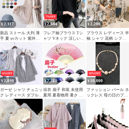
チ 金 シルク 大判スカ
レース 20代 30代 40代
ーフ 春夏 リング ベル
50代 母の日 LS-028
ト バッグ イエロー 柄
7%OFF
レディース 軽い ショー
2,117
2,584
2,280
¥
¥
¥
ル ri-05
新品 ストール 大判 薄
フレア袖ブラウス Tシ
ブラウス レディース 半
手 夏 uvカット 紫外線
ャツ Vネック 涼しい
袖 シャツ 花柄 シフォ
対策 ショール 大判スト
可???い ゆったり Tシャ
ン プルオーバー Vネッ
ール 日焼け止め 冷房対
ツ レディース Tシャツ
ク フレア袖 ゆったり
策 マフラー 無地 10色
体型カバー 着痩せ 母の
海 母の日 ひんやり 体
夏用ストール 綿麻風 シ
日 夏 cbrx692
型カバー きれいめ 可愛
ンプル カジュアル ポン
い meiyir01
チョマフラー旅行 結婚
6%OFF
10%OFF
式 贈り物 ギフト 母の
2,890
2,380
10,800
¥
¥
¥
日 海 mlyzc
ガーゼ シャツ チュニッ
浴衣 扇子 和装 未使用
ファッション パール ネ
ク レディース ダブルガ
夏用 夏着物用 暑さ 熱
ックレス 母の日のプレ
ーゼ 2重ガーゼ ブラウ
中症 対策 おしゃれ 大
ゼント などに どうぞ
ス ガーゼシャツ 柔らか
人 レディース 女性 母
羽織り ライトアウター
の日 父の日 誕生日 お
スタンドカラー トップ
中元 お歳暮 お年賀 夏
ス 長袖 チェック柄 プ
まつり 花火大会
レゼント 母の日 #jwivc
xzzhang338