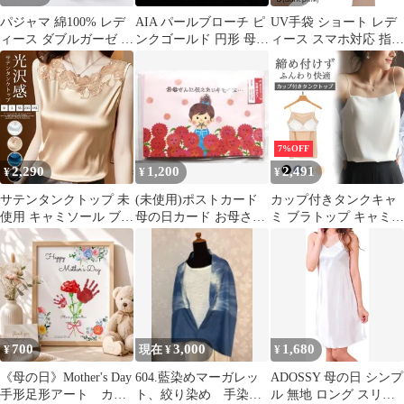
ィー二次会母の日★3
パジャマ 綿100% レデ
AIA パールブローチ ピ
UV手袋 ショート レデ
ィース ダブルガーゼ ル
ンクゴールド 円形 母の
ィース スマホ対応 指な
ームウェア 二重ガーゼ
日 お祝い プレゼント
し 携帯操作 滑り止め
可愛い 前開き ナイトウ
メッシュ 蒸れない 涼し
ェア 半袖＆短パン 上下
い 通気性 スマホ操作
セット 部屋着 カジュア
日焼け防止 紫外線対策
ル 母の日 通気性
母の日 敬老の日 7042
aiduo001
7%OFF
2,290
1,200
2,491
¥
¥
¥
サテンタンクトップ 未
(未使用)ポストカード
カップ付きタンクキャ
使用 キャミソール ブラ
母の日カード お母さん
ミ ブラトップ キャミソ
ウス タンクトップ サテ
へ 300 JMD 8-3
ール サテン 下着 イン
ン インナー キャミ 薄
ナー サテンキャミソー
手 光沢感 ストレッチ
ル レディース ブラ不要
シルクタッチ おしゃれ
おしゃれ 光沢 立体カッ
きれいめ エレガント セ
プ シルクタッチ オフィ
クシー フォーマル トッ
ス セクシー 上品 フォ
プス 母の日 プレゼント
ーマル 母の日のプレゼ
700
3,000
1,680
¥
現在 ¥
¥
ギフト 春夏 レディース
ントleai01
meizi19
《母の日》Mother's Day
604.藍染めマーガレッ
ADOSSY 母の日 シンプ
手形足形アート カー
ト、絞り染め 手染
ル 無地 ロング スリッ