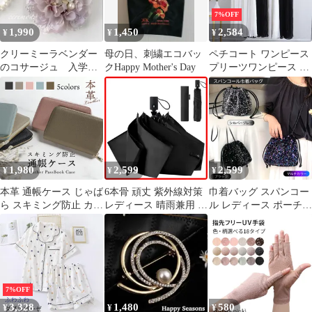
結婚式 普段使い 調整可
7%OFF
能
1,990
1,450
2,584
¥
¥
¥
クリーミーラベンダー
母の日、刺繍エコバッ
ペチコート ワンピース
のコサージュ 入学
クHappy Mother's Day
プリーツワンピース イ
式 卒業式 成人式
ンナーワンピース ペチ
発表会 結婚式 母の
ワンピース インナー キ
日
ャミソールワンピ タン
クトップワンピース 夏
レディース 母の日 ギフ
トchenlei06
1,980
2,599
2,599
¥
¥
¥
本革 通帳ケース じゃば
6本骨 頑丈 紫外線対策
巾着バッグ スパンコー
ら スキミング防止 カー
レディース 晴雨兼用 撥
ル レディース ポーチ
ドケース ストラップ付
水 メンズ 折り畳み傘
巾着ショルダーバッグ
磁気防止 レディース カ
耐風 完全遮光 折畳傘
ハンドバッグ ミニトー
ードケース 通帳入れ レ
コンパクト uvカット ワ
ト 斜めがけ 肩掛け首か
ザー メンズ パスポート
ンタッチ自動開閉 母の
け 紐 フォーマル おし
母子手帳 大容量 プレゼ
日 日傘 210g 父の日 軽
ゃれ可愛いギフト無地
ント ギフト 2人 3人 双
量 折りたたみ傘
シルバーグレー 黒ブラ
7%OFF
子 敬老の日 母の日 出
ック 卒業式卒園式入学
3,328
1,480
580
¥
¥
¥
産祝い 誕生祝い
式入園式 結婚式パーテ