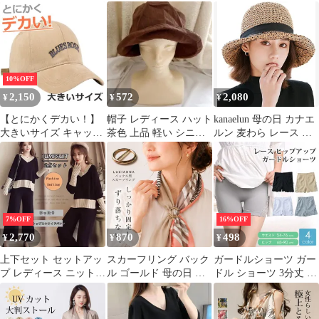
ネーション 花プレゼ
め ボレロ 母の日プ
プ キャミソール なめら
ント
レゼント 一点物
か ナイトウェア パジャ
マ 下着 インナー レデ
ィース 白( ホワイト,
M)
10%OFF
2,150
572
2,080
¥
¥
¥
【とにかくデカい！】
帽子 レディース ハット
kanaelun 母の日 カナエ
大きいサイズ キャップ
茶色 上品 軽い シニア
ルン 麦わら レース ド
大きめ 深い 深め ビッ
折りたたみ 母の日
ット 帽子 ハット レデ
グサイズ BIG SIZE メ
ィース 無地 編み込み
ンズキャップ帽子 大き
マクラメ ベーシック フ
い帽子 メンズ帽子 レデ
リーサイズ( ブラウン,
ィース 春 夏 春夏 プレ
Free Size)
ゼント ギフト 母の日
7%OFF
16%OFF
父の日 7987085 (SU-7
2,770
870
498
¥
¥
¥
ベージュ)
上下セット セットアッ
スカーフリング バック
ガードルショーツ ガー
プ レディース ニット
ル ゴールド 母の日 ス
ドル ショーツ 3分丈 1
トップス ワイドパンツ
カーフ留め シンプル 大
枚履き レース 補正下着
パンツ ボトムス 可愛い
判 スカーフ リング ス
骨盤矯正 骨盤ケア ハイ
母の日 春夏 プレゼン
トール クリップ ブロー
ウエスト 産後 リボン