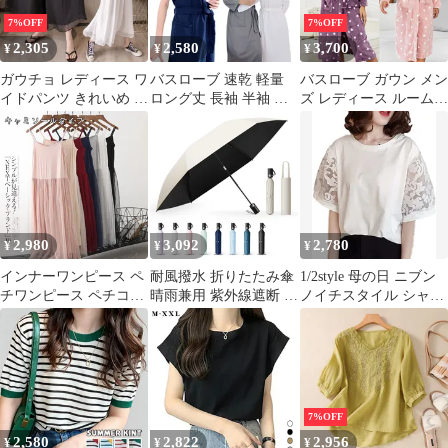
たり 可愛い 着心地 体
愛い 肌に優しい 部屋着
7%OFF
7%OFF
型カバー 紫外線対策
母の日 婦人用 春 夏 秋
2,305
2,580
3,700
¥
¥
¥
ensheng01
冬 新生活mikixz313
ガウチョ レディース ワ
バスローブ 速乾 軽量
バスローブ ガウン メン
イドパンツ きれいめ 美
ロング丈 長袖 半袖 薄
ズ レディース ルームウ
脚 パンツ ガウチョパパ
手 無地 シンプル レデ
ェア 部屋着 優しい肌触
ンツ 九分丈 ボトムス
ィース メンズ 大きいサ
り ホテル お風呂上り
ズボン ロングパンツ 長
イズ おしゃれ 春秋 夏
ロング 柔らか 吸水 速
ズボン 春夏 母の日 プ
お風呂上り 部屋着 ルー
乾 保温 お洒落 贈り物
レゼント ファッション
ムウエア 出産祝い 結婚
母の日 父の日 おしゃれ
cbrx776
祝い 母の日 父の日
春 夏 秋 冬 senting04
M0304-OUO4-1
2,980
3,092
2,780
¥
¥
¥
インナーワンピース ペ
耐風撥水 折りたたみ傘
1/2style 母の日 ニブン
チワンピース ペチコー
晴雨兼用 紫外線遮断 携
ノイチスタイル シャツ
ト ワンピース インナー
帯便利 日傘メンズ/レデ
パフスリーブ 花柄レー
キャミソールワンピ 夏
ィース/ガールズ/ガール
ス tシャツ すけ感 レデ
レディース 母の日 ギフ
ズ/子供/大人兼用 コン
ィース 半袖 5分袖 白(
トchenlei05
パクト 収納ポーチ付き
白, XL)
188g-230g超軽量 母の
日 折り畳み【業界初！
7%OFF
改良型ワンタッチ自動
2,580
2,822
2,956
¥
¥
¥
開閉】UPEBおりたたみ