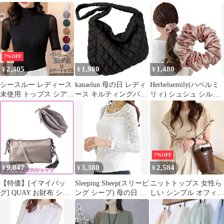
ングtシャツ 長袖 大き
つば広 小顔帽子 日焼け
ィース 綿100% 薄手 春
いサイズ 春夏秋 ゆった
防止 帽子 夏 完全遮光
夏 秋 UVカット 冷房対
り カジュアル 母の日
ワイヤー入り 紫外線対
策 日焼け対策 コットン
プレゼントcbrx690
策 日焼け防止 キャップ
無地 柔らかい 結婚式
小顔効果 紫外線対策 通
母の日 プレゼント 贈り
気 小顔 日除け帽子 自
物 母親 誕生日プレゼン
7%OFF
転車 登山 海辺 農作業
ト 実用的 シンプル (ダ
2,305
1,980
1,480
¥
¥
¥
母の日 caig12
ークグレー)
シースルー レディース
kanaelun 母の日 レディ
Herbeluemily(ハベルミ
未使用 トップス シアー
ース キルティングバッ
リィ) シュシュ シルク
トップス カットソー チ
グ ショルダーバッグ レ
100% ヘアゴム 髪にや
ュール カジュアル セク
ッスンバッグ 旅行 通勤
さしく跡がつかない 母
シー ハイネック 無地
( ブラック)
の日 髪ゴム おしゃれ
エレガントシャツ フェ
大人 1個セット(モーブ
ミニン シンプル フォー
ピンク, Large (幅5cm))
マル おしゃれ ストレッ
7%OFF
チ 透け感 母の日
9,047
3,380
2,584
¥
¥
¥
meizi15
【特価】[イマイバッ
Sleeping Sheep(スリーピ
ニットトップス 女性ら
グ] QUAY お財布 ショ
ング シープ) 母の日 ス
しい シンプル オフィス
ルダー お財布ポシェッ
リーピングシープ Tシ
カジュアル ビジネス オ
ト ウォレットバッグ 本
ャツ チュニック 長袖
シャレ ゆったり 通勤通
革 バッグ レディース
総レース エレガント 花
学 母の日 ママ 同窓会