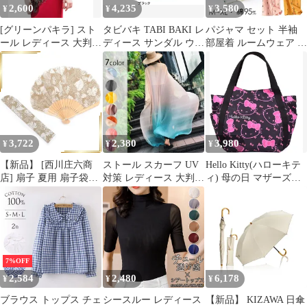
2,600
4,235
3,580
¥
¥
¥
ス 母の日 敬老の日 斜
めがけ 財布 カード
[グリーンパキラ] スト
タビバキ TABI BAKI レ
パジャマ セット 半袖
ール レディース 大判
ディース サンダル ウエ
部屋着 ルームウェア 綿
薄手 春 夏 ラメ入り き
ッジソール チュールメ
2点セット 半袖シャツ
らきら UVカット ショ
ッシュ 涼しい おしゃれ
ショートパンツ 可愛い
ール 結婚式 パーティー
カジュアル らくちん 旅
レディース 上下セット
羽織 プレゼント ギフト
行 春 夏 母の日 敬老の
快眠 速乾 入院 二重ガ
シフォン スカーフ 上品
日 dytolc4238 ブラック
ーゼ 吸汗速乾 通気 肌
母の日 40代 50代 60代
LL（24.0～24.5cm）
に優しい 脱着簡単 春
70代 冷房対策 秋 冬 ボ
夏 ギフト 母の日 大き
3,722
2,380
3,980
¥
¥
¥
レロ ポン [ブラック]
いサイズ 韓国風liuliu01
【新品】 [西川庄六商
ストール スカーフ UV
Hello Kitty(ハローキテ
店] 扇子 夏用 扇子袋付
対策 レディース 大判
ィ) 母の日 マザーズバ
き soleil 婦人 プレゼン
軽量 グラデーションカ
ッグ トートバッグ マザ
ト ギフト ファッション
ラー 大判無地 年中使え
ーズトートバッグ サン
扇子 母の日 (ボタニカ
る 手洗いできる 母の日
リオ( 4031)
ル) 1
ギフト ストール 春夏
やわらか UVカット 大
判ストール 薄手 紫外線
7%OFF
xzzhang374
2,584
2,480
6,178
¥
¥
¥
ブラウス トップス チェ
シースルー レディース
【新品】 KIZAWA 日傘