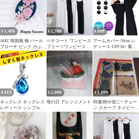
斜めがけ ミニショルダ
ボ 札入れ 小銭入れ 軽
ーバッグ( カーキ)
い レザー シンプル 薄
い サイフ カード 財布
札入れ カード入れ カー
ドポケット レザー ギフ
1,480
2,780
999
¥
¥
¥
ト プレゼント お祝い
誕生日 母の日
AHZ 韓国風 梅 パール
ペチコート ワンピース
アームカバー 50cm レ
ブローチ ピンク 小ぶり
プリーツワンピース イ
ディース UPF50+ 紫外
母の日 ヴィンテージ風
ンナーワンピース ペチ
線カット女性 UV 手袋
ワンピース インナー キ
フィンガーレスグロー
ャミソールワンピ タン
ブ ロング ストレッチ
クトップワンピース 夏
指なし 日焼け防止 接触
レディース 母の日 ギフ
冷感 無地 リボン 刺繍
ト chenlei06
レース ブラック ネイビ
ー 送料無料 ガーデニン
413
2,000
1,080
¥
¥
¥
グ 母の日 日除け
ネックレス ネックレス
母の日 アレンジメント
特価❕鞄や首に✨️チェー
レディース シンプル ネ
ン スカーフ ネイビー
ックレス レディース つ
プレゼント 母の日
けっぱなし ネックレス
彼女 プレゼント 水晶ペ
ンダントネックレス 誕
生日プレゼント 母の日