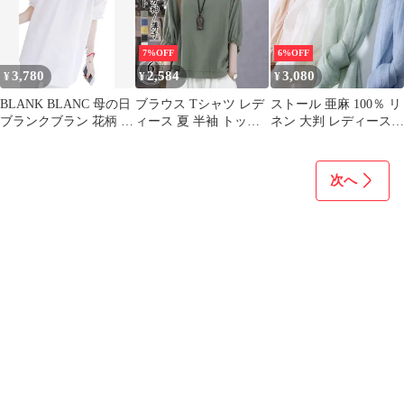
大容量 ポシェット お財
柄 丸首 カットソー ト
パーティー レディース
布ポーチ 牛革 ウォレッ
ップス ラウンドネック
ファッション 30代 40代
ト ショルダー ショルダ
レディース( 1.ホワイト
50代 60代 ワンピスター
7%OFF
6%OFF
ーバッグ 財布 ブランド
Ｔシャツ, L（日本サイ
zhufengz01
3,780
2,584
3,080
¥
¥
¥
通勤 斜めがけ レザー
ズM))
ポーチ 母の日 99
BLANK BLANC 母の日
ブラウス Tシャツ レデ
ストール 亜麻 100％ リ
ブランクブラン 花柄 袖
ィース 夏 半袖 トップ
ネン 大判 レディース
ブラウス カットソー チ
ス 7分袖 薄手体型カバ
くすみカラー 春 夏 UV
ュニック シャツ ゆる
ー 涼しい ドルマンスリ
紫外線 冷房対策 薄手
ふんわり レディース(
ーブ uvカット 母の日プ
麻 スカーフ 天然繊維
次へ
ホワイト, M)
レゼント 敬老の日プレ
ガーゼ タオル 無地 爽
ゼント xzxiaoyun357
やか 首元 日よけ 軽い
軽量 花見 母の日 プレ
ゼント パステル アース
カラー ギフト #cxngw#