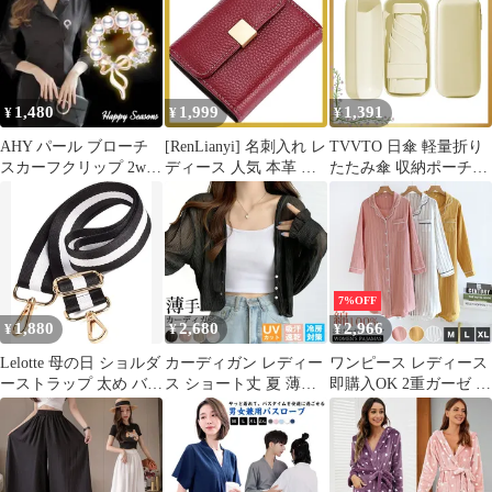
姿勢矯正 母の日 プレゼ
ストフープループフィ
プレゼント 冷房対策 日
ント きれいめ 洗える
ットイヤリング 普段使
焼け防止 UV対策 刺繍
通気性 nali001
い ジュエリー ギフト
花 おしゃれ 民族調 大
ファッション かわいい
人 かわいい 春 秋 夏
おしゃれ アクセサリー
wbz01
1,480
1,999
1,391
¥
¥
¥
両耳 2個セット プレゼ
ント 母の日 0
AHY パール ブローチ
[RenLianyi] 名刺入れ レ
TVVTO 日傘 軽量折り
スカーフクリップ 2way
ディース 人気 本革 ス
たたみ傘 収納ポーチ付
母の日 お祝い
ナップ 名刺ケース 大容
き UV100%遮光 耐風撥
量 30枚収納 おしゃれ
水 晴雨兼用 コンパクト
カードケース じゃばら
母の日父の日贈り物 メ
IC ID 定期 クレジット
ンズレディース兼用
カード入れ 女性 名刺
（beige） 1
入れ 革 ビジネス 贈り
7%OFF
物 母の日 ギフト レッ
1,880
2,680
2,966
¥
¥
¥
ド 1
Lelotte 母の日 ショルダ
カーディガン レディー
ワンピース レディース
ーストラップ 太め バッ
ス ショート丈 夏 薄手
即購入OK 2重ガーゼ 綿
グ用 調節可能 交換用
UVカット 日焼け防止
100％ パジャマ ルーム
付け替え ストライプブ
冷房対策 前開き 長袖
ウェア シャツワンピー
ラックxホワイト( スト
サマーカーディガン 透
ス かわいい 前開き 長
ライプブラックxホワイ
け感 おしゃれ ビーチ
袖 コットン ルームワン
ト)
旅行 ママ 母の日 ゆっ
ピース ロングシャツ 可