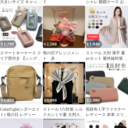
大きいサイズ キャップ
ド
シャレ 眼鏡ケース おし
大きめ ビッグサイズ
ゃれ めがねケース スリ
BIG SIZE メンズキャッ
ム かっこいい ピンク
プ帽子 大きい帽子 メン
マグネット 革 母の日
ズ帽子 レディース 春
父の日 プレゼント 男性
夏 春夏 プレゼント ギ
メンズ レディース 軽い
フト 母の日 父の日
高校生 シンプル コンパ
7%OFF
7987400 A-ブラック
クト 大人 かわいい サ
1,780
2,500
1,840
¥
¥
¥
ングラスホルダー 持ち
運び 丈夫 安い
スマートキーケース ク
母の日アレンジメン
ストール 大判 薄手 夏
リア窓付き 【シング
ト 赤
uvカット 紫外線対策 シ
ル】本革 窓付き レディ
ョール 大判ストール 日
ース 本革 コンパクト
焼け止め 冷房対策 マフ
かわいい くすみカラー
ラー 無地 10色 夏用ス
ファスナー シンプル ス
トール 綿麻風 シンプル
マートキーケース カバ
カジュアル ポンチョマ
ー トヨタ ホンダ 日産
フラー旅行 結婚式 贈り
ダイハツ スバル 三菱
物 ギフト 母の日 海
1,880
3,980
2,980
¥
¥
¥
プレゼント 誕生日 母の
siyue40
日 贈り物 敬老の日
CedarEight(シダーエイ
ストール UV対策 シル
長財布 L字ファスナー
ト) 母の日 レディース
クカシミヤ夏 大判スカ
レディース 本革 スリム
無地 ショルダーバッグ
ーフ 母の日 ペイズリー
薄型 軽量 ミニ コンパ
コンパクト カジュアル
白黒海洋
クト スキミング防止 シ