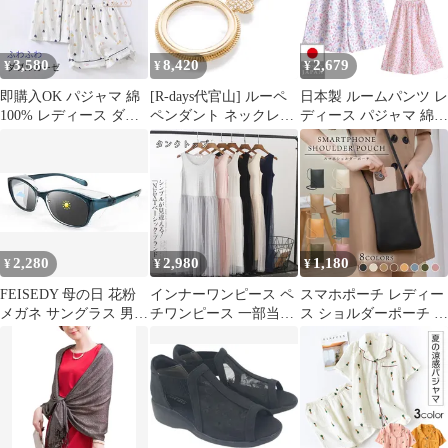
レゼント ファッシ
クセサリー おしゃれ プ
#bywlq
レゼントやギフトにも
最適 母の日 16色 0
3,580
8,420
2,679
¥
¥
¥
即購入OK パジャマ 綿
[R-days代官山] ルーペ
日本製 ルームパンツ レ
100% レディース ダブ
ペンダント ネックレス
ディース パジャマ 綿
ルガーゼ ルームウェア
敬老の日 母の日 ボック
100％ 高島ちぢみ 楊柳
二重ガーゼ 可愛い 前開
ス入り ロングネックレ
パンツ 七分丈 ワイドパ
き ナイトウェア 半袖＆
ス ギフト プレゼント
ンツ 春 夏 秋 ピンク サ
短パン 上下セット 部屋
おしゃれ レディース 女
ックス M L 敬老の日 母
着 カジュアル 母の日
性 ペンダントルーペ 日
の日 ギフト
通気性 aiduo001
本製
2,280
2,980
1,180
¥
¥
¥
FEISEDY 母の日 花粉
インナーワンピース ペ
スマホポーチ レディー
メガネ サングラス 男女
チワンピース 一部当日
ス ショルダーポーチ シ
兼用( ブルー・変色調
発送 ペチコート ワンピ
ンプル ショルダーバッ
光レンズ)
ース インナー キャミソ
グ ロングストラップ お
ールワンピ 夏 レディー
しゃれ かわいい スマホ
ス 母の日 ギフト
ショルダー おでかけ コ
chenlei05
ンパクト 小さめ マグネ
ット 紐 小物入れ 誕生
日 プレゼント レディー