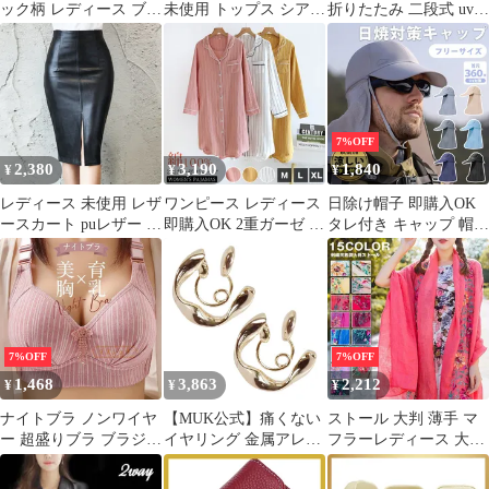
ック柄 レディース ブラ
未使用 トップス シアー
折りたたみ 二段式 uvカ
ウス 長袖 トップス 大
トップス カットソー チ
ット 100 遮光 長傘 逆
人 可愛い 丸襟 トップ
ュール カジュアル セク
折り 2段折り 完全遮光
ス ブラウス 森ガール
シー ハイネック 無地
レディース 5級撥水 折
大人 トップス 森ガール
エレガントシャツ フェ
り畳み 軽量 遮熱 晴雨
ブラウス チェック柄 甘
ミニン シンプル フォー
兼用 かわいい 母の日の
可愛い ブラウス 母の日
マル おしゃれ ストレッ
プレゼント バンブー 持
7%OFF
aiqinhai05
チ 透け感 母の日
ち手 (【クラシックパ
2,380
3,190
1,840
¥
¥
¥
meizi15
イピング】グレージュ)
0
レディース 未使用 レザ
ワンピース レディース
日除け帽子 即購入OK
ースカート puレザー ス
即購入OK 2重ガーゼ 綿
タレ付き キャップ 帽子
カート レザータイトス
100％ パジャマ ルーム
2WAY 日焼対策 メンズ
カート スリット ブラッ
ウェア シャツワンピー
レディース おしゃれ 深
ク かっこいい セクシー
ス かわいい 前開き 長
め UVカット99％ 紫外
女性らしい 母の日 プレ
袖 コットン ルームワン
線対策 遮光 キャンプ
ゼント 実用的 膝丈 き
ピース ロングシャツ 可
送料無料 プレゼントあ
れい xyfzc01
愛い 肌に優しい 部屋着
ご紐 登山 熱中症対策
7%OFF
7%OFF
母の日 婦人用 春 夏 秋
母の日 父の日
1,468
3,863
2,212
¥
¥
¥
冬 新生活mikixz313
baoguan1101
ナイトブラ ノンワイヤ
【MUK公式】痛くない
ストール 大判 薄手 マ
ー 超盛りブラ ブラジャ
イヤリング 金属アレル
フラーレディース 大判
ー 補正 セクシー バス
ギー対応 レディース ニ
ショール 綿麻 小顔効果
トアップ ストライプ柄
ッケルフリー 人気 ツイ
巻き物 肩掛け 母の日