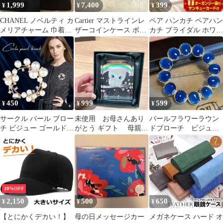
1,999
7,400
399
¥
¥
¥
CHANEL ノベルティ カ
Cartier マストラインレ
ペア ハンカチ ペアハン
メリアチャーム 巾着×2
ザーコインケース ボル
カチ ブライダル ホワイ
母の日カード
ドー ゴールド 卒業式
ト 2枚 セット オーガン
入学式 ママ 母の日プレ
ジー袋 サンキューカー
ゼント ギフト
ド 付属 ウエディング
結婚式 冠婚葬祭 綿 コ
ットン ギフト 花
嫁 新郎 新婦 父の
日 母の日 新品 未
450
999
599
¥
¥
¥
使用 送料無料 メン
ズ レディース
サークル パール ブロー
未使用 お母さんあり
パールフラワーラウン
チ ビジュー ゴールド
がとう ギフト 母親
ドブローチ ビジュー
上品 華やか 母の日 結
誕生日 プレゼント 母の
母の日 ミナペルホネン
婚式 フォーマル
日
プレゼント
10%OFF
2,150
500
650
¥
¥
¥
【とにかくデカい！】
母の日メッセージカー
メガネケース ハード オ