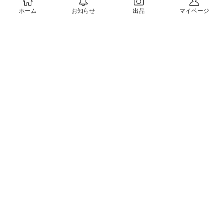
ホーム
お知らせ
出品
マイページ
会社概要（運営会社）
採用情報
プレスリリース
公式ブログ
プレスキット
メルカリUS
メルカリShops
m department（エムデパ）
ヘルプ
ヘルプセンター（ガイド・お問い合わせ）
メルカリShopsでショップを開設する
メルカリShops ショップ管理画面にログイン
メルカリShops出店者向けガイド
お問い合わせ一覧
フリーワードから商品をさがす
プライバシーと利用規約
メルカリ利用規約
メルカリShops利用規約
メルカリアンバサダー利用規約