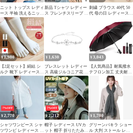
傘 父の日 UVカッ
ニット トップス レディ
新品 Tシャツ レディー
刺繍 ブラウス 40代 50
ース 半袖 洗えるニット
ス フレンチスリーブ 甘
代 母の日 レディース
サマーニット 接触冷感
い雰囲気 着痩せ効果 肌
半袖 ゆったり カットソ
ニットTシャツ カット
ざり良い フレンチスリ
ー 森ガール ファッショ
ソー オフィス カジュア
ーブTシャツ ノースリ
ン 体型カバー ふんわり
ル サマーセーター ゴル
ーブ トップス 半袖 ゆ
綿 麻 シャツ 通気性 カ
フウェア インナー プル
ったり 細身 柔らか お
ジュアル デート 通勤
オーバー ベーシック 通
しゃれ 透けない 可愛い
女子会 トップス 大きい
勤 ストライプ 会社 母
カジュアル 通勤 デート
サイズ 夏 大きいサイズ
1,980
1,630
3,043
¥
¥
¥
の日 きれいめ yiren16
夏 母の日 mllap
guyan18
【2足セット】絹結 シ
ブレスレット レディー
【人気商品】耐風撥水
ルク 靴下 レディース 5
ス 高級ジルコニア花 金
テフロン加工 丈夫耐久
本指ソックス KNUTe
属アレルギー対応 プラ
風に強い 折りたたみ日
冷え取り靴下 日本製 男
チナメッキ 可愛い 女性
傘 遮光遮熱 折り畳み傘
女兼用 5本指靴下 メン
アクセサリー派手 ブレ
UVカット 逆折り式 晴
ズ ユニセックス 五本指
スレット調整可能 花 記
雨兼用傘 梅雨対策 大き
シルクソックス 冷え対
念日 母の日 誕生日 長
い 台風対応 メンズ傘
策 絹 黒 白 シルク靴下
さ プレゼント
豪雨対応 メンズ ワンタ
7%OFF
7%OFF
あったかグッズ ぽかぽ
ッチ自動開閉 レディー
2,770
2,212
1,780
¥
¥
¥
か 温活 誕生日 プレゼ
ス 折りたたみ傘 母の日
ント 母の日 敬老
父の日 【超大サイズ・
シャツワンピース シャ
帽子 レディース UVカ
グリーンパキラ ショー
ツワンピ レディース ロ
ット 帽子 折りたたみ
ル 大判 ストール レデ