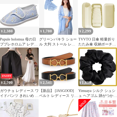
鍵 車 バイク 自転車 ス
士 ナチュラル 大人 家
いサイズ 春夏秋 ゆった
マホ レディース 可愛い
事 前掛け かわいい シ
り カジュアル 母の日
レザー ハート 携帯スト
ンプル 家事 料理教室
プレゼントcbrx690
ラップ キーチャーム 母
お稽古 習い事 配膳用品
の日 プレゼント (ゴー
母の日 春 夏weiqun03
ルド) 0
2,380
1,780
2,299
¥
¥
¥
Pupule holomua 母の日
グリーンパキラ ショー
TVVTO 日傘 軽量折り
ププレホロムア レディ
ル 大判 ストール レデ
たたみ傘 収納ポーチ付
ース スリッパ ルーム
ィース 綿100% 薄手 春
き UV100%遮光 耐風撥
シューズ 23-24cm
夏 秋 UVカット 冷房対
水 晴雨兼用 コンパクト
medium( 花柄ブルー,
策 日焼け対策 コットン
母の日父の日贈り物 メ
M)
無地 柔らかい 結婚式
ンズレディース兼用
母の日 プレゼント 贈り
（beige）
物 母親 誕生日プレゼン
6%OFF
ト 実用的 シンプル (ブ
2,700
2,541
1,809
¥
¥
¥
ルー)
ガウチョ レディース ワ
【新品】 [JASGOOD]
Yimuaya シルク シュシ
イドパンツ きれいめ 美
ベルト レディース リバ
ュ ヘアゴム 跡がつかな
脚 パンツ ガウチョパパ
ーシブル 両面使用可能
い 22匁のシルク100%
ンツ 九分丈 ボトムス
革 細ベルト ドレス ビ
幅3.5cm ヘアシュシュ
ズボン ロングパンツ 長
ジネス カジュアル 彼女
静電気防止 髪に優しい
ズボン 春夏 母の日 プ
母の日にプレゼント 0
髪ゴム 大人 黒 ヘアア