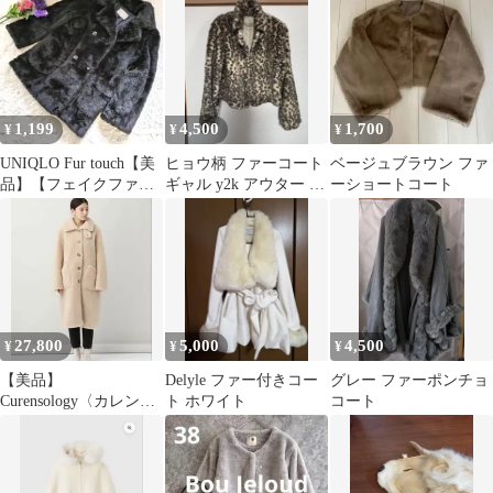
1,199
4,500
1,700
¥
¥
¥
UNIQLO Fur touch【美
ヒョウ柄 ファーコート
ベージュブラウン ファ
品】【フェイクファ
ギャル y2k アウター レ
ーショートコート
ー】【M】ブラックコ
ディース
ート
27,800
5,000
4,500
¥
¥
¥
【美品】
Delyle ファー付きコー
グレー ファーポンチョ
Curensology〈カレンソ
ト ホワイト
コート
ロジー〉PELLESSIMO
ボアコート