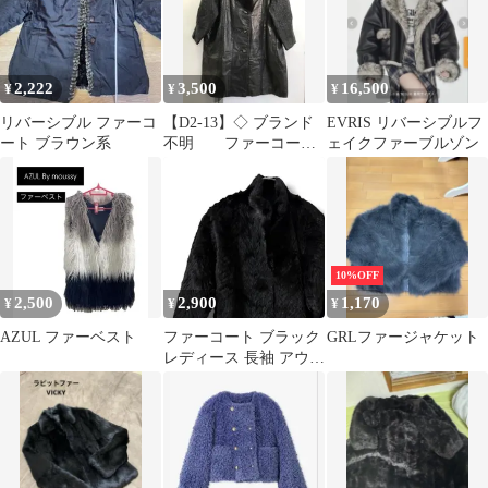
2,222
3,500
16,500
¥
¥
¥
リバーシブル ファーコ
【D2-13】◇ ブランド
EVRIS リバーシブルフ
ート ブラウン系
不明 ファーコー
ェイクファーブルゾン
ト ブラック サイズ
L
10%OFF
2,500
2,900
1,170
¥
¥
¥
AZUL ファーベスト
ファーコート ブラック
GRLファージャケット
レディース 長袖 アウタ
ー ジャケット ブルゾン
羽織 ミンク調 ふんわり
【15サイズ】3Lサイズ
相当 0001490OC