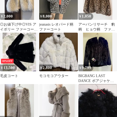
2,000
8,000
1,050
¥
¥
¥
◎お値下げ中◎VIS ア
jeanasis レオパード柄
アーバンリサーチ 豹
イボリー ファーコート
ファーコート
柄 ヒョウ柄 ファー
サイズF
コート
10%OFF
13,500
2,800
9,799
¥
¥
¥
毛皮コート
モコモコアウター
BIGBANG LAST
DANCE ボアジャケッ
ト ブラック M