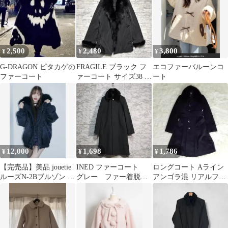
2,500
2,480
3,800
¥
¥
¥
G-DRAGON ピタカゲの
FRAGILE ブラック フ
エコファーバルーンコ
ファーコート
ァーコート サイズ38 フ
ート
ォックスファー アウ
ター
12,000
1,698
1,786
¥
¥
¥
【完売品】美品 jouetie
INED ファーコート
ロングコート Aライン
ルーズN-2Bブルゾン フ
グレー ファー着脱
アンゴラ混 リアルファ
ァーフード付き
可 ウールリッチブレ
ー ベルト付 ブラック
ンド スリット
高級