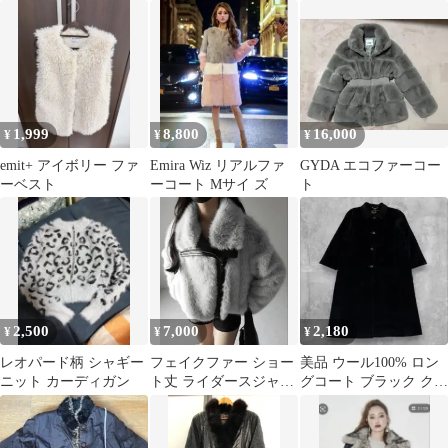
ト
1,999
8,800
16,000
¥
¥
¥
emit+ アイボリー ファ
Emira Wiz リアルファ
GYDA エコファーコー
ーベスト
ーコート Mサイ ズ
ト
2,500
7,000
2,180
¥
¥
¥
レオパード柄 シャギー
フェイクファー ショー
美品 ウール100% ロン
ニット カーディガン
ト丈 ライダースジャケ
グコート ブラック クラ
ット
シカル カジュアル フォ
ーマル