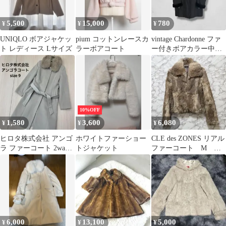
5,500
15,000
780
¥
¥
¥
UNIQLO ボアジャケッ
pium コットンレースカ
vintage Chardonne ファ
ト レディース Lサイズ
ラーボアコート
ー付きボアカラー中綿
コート 黒 L レア
10%OFF
1,580
3,600
6,080
¥
¥
¥
ヒロタ株式会社 アンゴ
ホワイトファーショー
​CLE des ZONES リアル
ラ ファーコート 2way
トジャケット
ファーコート M リ
コート グレー グレージ
アルファー ラビット 茶
ュ
6,000
13,100
5,000
¥
¥
¥