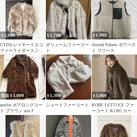
ート 40
3,000
2,700
1,999
¥
¥
¥
GYDA レイヤードエコ
ボリュームファーコー
Arnold Palmer ボアベス
ファーライダースジャ
ト
ト フリース
ケット
3,000
1,300
3,000
現在 ¥
¥
¥
merlot ボアロングコー
ショートファーコート
KOBE LETTUCE ファ
ト ブラウン size F
ーコート K1385 カーキ
M