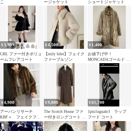
こ
ージャケット
ショートジャケット
3,999
4,500
1,400
¥
¥
¥
GRL ファー付きボリュ
【mily bilet】フェイク
お値下げ中！
ームフレアコート
ファーブルゾン
MONCADAゴールド ロ
ングコート
4,900
9,800
61,700
¥
¥
¥
アーバンリサーチ
The Scotch House ファ
1piu1uguale3 ラップ
KBF＋ フェイクファ
ー付きロングコート ブ
フード コート
ージャケット
ラウン