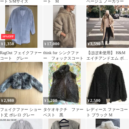
ート S/Mサイズ
ート M
ベージュ ノーカラー
10%OFF
1,350
17,000
3,590
¥
¥
¥
RagOut フェイクファー
think fur シンクファ
【ほぼ未使用】 H&M
コート グレー
ー フォックスコート
エイチアンドエム ボア
コート ロングコート テ
ディコート
2,980
1,200
2,500
¥
¥
¥
フェイクファー ショー
タケオキクチ ファー
レディース ファーコー
ト丈 ボレロ グレー
ベスト 黒
ト ブラック M