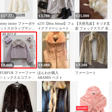
17,777
3,780
25,000
¥
¥
¥
eimy istoire ファーポケ
n235【Bou Jeloud】フェ
【天然毛皮】キツネ玄
ットスカラップマント
イクファーショートコ
皮 フォックスラグ 全長
コート IVORY
ート グレー
約111cm 頭部・尻尾付
き
8,800
8,000
3,200
¥
¥
¥
FURFUR ファーファー
ほんわか購入
ファーコート
✨ミックスエコファー
ARAMIS ベスト
ジャケット ラベンダ
ー LAV
10%OFF