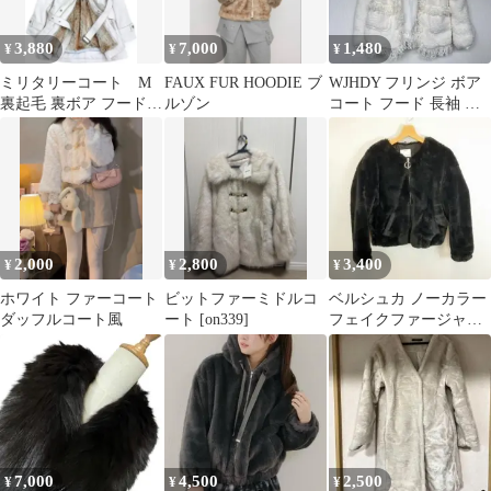
3,880
7,000
1,480
¥
¥
¥
ミリタリーコート M
FAUX FUR HOODIE ブ
WJHDY フリンジ ボア
裏起毛 裏ボア フード付
ルゾン
コート フード 長袖 M
き モッズコート フェイ
白
クファー
2,000
2,800
3,400
¥
¥
¥
ホワイト ファーコート
ビットファーミドルコ
ベルシュカ ノーカラー
ダッフルコート風
ート [on339]
フェイクファージャケ
ット ブラック L
7,000
4,500
2,500
¥
¥
¥