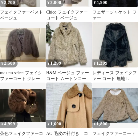
2,700
3,000
4,500
¥
¥
¥
フェイクファーベスト
Chico フェイクファー
フェザージャケット フ
ベージュ
コート ベージュ
ァー
2,500
1,299
1,399
¥
¥
¥
me+em select フェイク
H&M ベージュ ファー
レディース フェイクフ
ファーコート グレー
コート ムートンコート
ァー コート 無地 L 黒
モコモコ ファーコート
冬物 襟付き アウター
ジャケット
4,999
1,600
1,800
¥
¥
¥
茶色フェイクファーコ
AG 毛皮の衿付き コ
フェイクファーコート