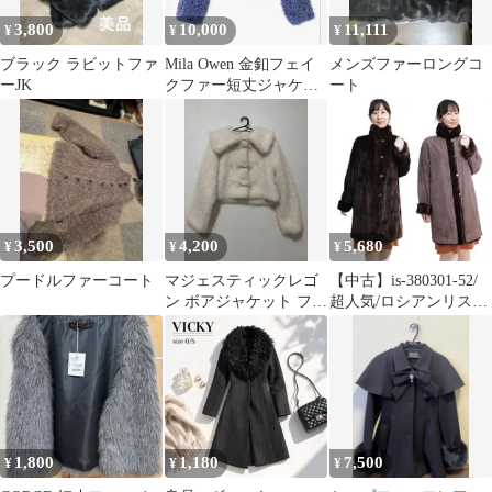
3,800
10,000
11,111
¥
¥
¥
ブラック ラビットファ
Mila Owen 金釦フェイ
メンズファーロングコ
ーJK
クファー短丈ジャケッ
ート
ト
3,500
4,200
5,680
¥
¥
¥
プードルファーコート
マジェスティックレゴ
【中古】is-380301-52/
ン ボアジャケット ファ
超人気/ロシアンリスリ
ーコート ビット M
バーシブルコート
1,800
1,180
7,500
¥
¥
¥