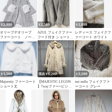
2,980
2,500
1,800
¥
¥
¥
オリーブデオリーブ
AZUL フェイクファー
レディース フェイクフ
ファーコート ノーカ
フード付き ショートコ
ァーコート ホワイト
ラー フェイク カジ
ート グレー
ュアル グレー 配色
1,500
1,200
2,500
¥
現在 ¥
¥
Majoretty ファーコート
【MAJESTIC LEGON
nui nullu フェイクファ
ショート丈
】7wayファー×ビジュ
ーコート グレー
ーコート