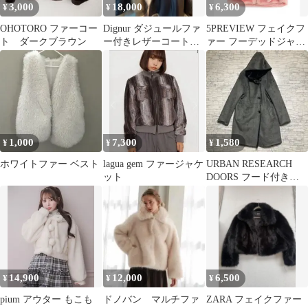
3,000
18,000
6,300
¥
¥
¥
OHOTORO ファーコー
Dignur ダジュールファ
5PREVIEW フェイクフ
ト ダークブラウン
ー付きレザーコート
ァー フーデッドジャケ
【赤狐の毛皮・超高級
ット ピンク
レザー】
1,000
7,300
1,580
¥
¥
¥
ホワイトファー ベスト
lagua gem ファージャケ
URBAN RESEARCH
ット
DOORS フード付きコ
ート フェイクファー
美品
14,900
12,000
6,500
¥
¥
¥
pium アウター もこも
ドノバン マルチファ
ZARA フェイクファー