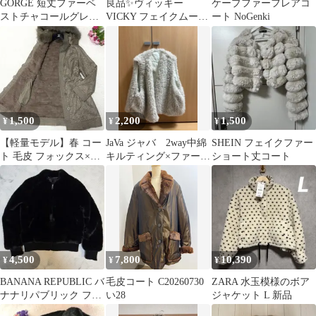
GORGE 短丈ファーベ
良品✨️ヴィッキー
ケープファーフレアコ
ストチャコールグレ
VICKY フェイクムート
ート NoGenki
ー フリーサイズ
ンコート 羊毛 暖か 黒
0 S
1,500
2,200
1,500
¥
¥
¥
【軽量モデル】春 コー
JaVa ジャバ 2way中綿
SHEIN フェイクファー
ト 毛皮 フォックス×ラ
キルティング×ファーリ
ショート丈コート
ビット ベージュ Mサイ
バーシブル ベスト
ズ
4,500
7,800
10,390
¥
¥
¥
BANANA REPUBLIC バ
毛皮コート C20260730
ZARA 水玉模様のボア
ナナリパブリック ファ
い28
ジャケット L 新品
ーブルゾン 黒 xs