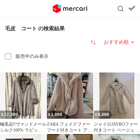
毛皮 コート の検索結果
並び替え
販売中のみ表示
22,300
2,000
8,000
¥
¥
¥
極美品‼️ヴァンドメール
ZARA フェイクファー
ジャイロJAYROファー
シルク100% ラビット
フード付きコート アイ
付きコート ベージュ M
ファー リバーシブルコ
ボリー
サイズ