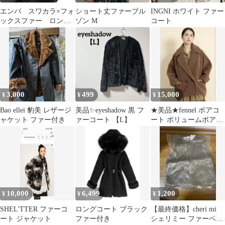
エンバ スワカラ×フォ
ショート丈ファーブル
INGNI ホワイト ファー
ックスファー ロング
ゾン M
コート
コート ベルト付き
本毛皮 11号 黒
3,000
499
15,000
¥
¥
¥
Bao ellei 豹美 レザージ
美品✨eyeshadow 黒 フ
★美品★fennel ボアコ
ャケット ファー付き
ァーコート 【L】
ート ボリュームボアア
ウター モカ
10,000
6,499
1,200
¥
¥
¥
SHEL'TTER ファーコ
ロングコート ブラック
【最終価格】cheri mi
ート ジャケット
ファー付き
シェリミー ファーベス