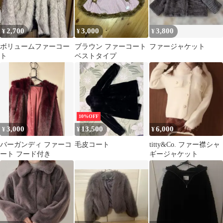
2,700
3,000
3,800
¥
¥
¥
ボリュームファーコー
ブラウン ファーコート
ファージャケット
ト
ベストタイプ
10%OFF
3,000
13,500
6,000
¥
¥
¥
バーガンディ ファーコ
毛皮コート
titty&Co. ファー襟シャ
ート フード付き
ギージャケット