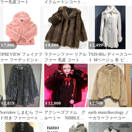
ラー毛皮コート
イクムートンコート ア
イボリー
7,000
8,600
2,499
¥
¥
¥
5PREVIEW フェイクフ
ラクーンファー リアル
T929-80レディースコー
ァー フーデッドジャケ
ファー 毛皮 コート ボ
ト Mベージュ 冬 ビー
ット ピンク
リューム○ フリーサイ
ラディエンス 1/22
ズ ブラウン
2,019
12,000
2,500
¥
¥
¥
Sorridere しまむら フー
アクシーズファム グ
earth music&ecology ノ
ド付き ファーコート 黒
ルーミー NIBBLE
ーカラーファーコー
3L 大きいサイズ
POISON
ト ショート丈