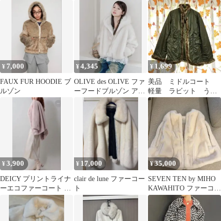
7,000
4,345
1,699
¥
¥
¥
FAUX FUR HOODIE ブ
OLIVE des OLIVE ファ
美品 ミドルコート
ルゾン
ーフードブルゾン アイ
軽量 ラビット うさ
ボリー
ぎ 毛皮 カーキ
3,900
17,000
35,000
¥
¥
¥
DEICY プリントライナ
clair de lune ファーコー
SEVEN TEN by MIHO
ーエコファーコート ブ
ト
KAWAHITO ファーコー
ラウン
ト