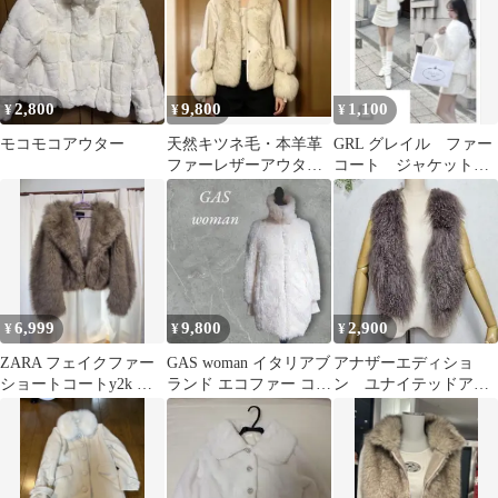
2,800
9,800
1,100
¥
¥
¥
モコモコアウター
天然キツネ毛・本羊革
GRL グレイル ファー
ファーレザーアウター
コート ジャケット
ベージュホワイト
ホワイト
6,999
9,800
2,900
¥
¥
¥
ZARA フェイクファー
GAS woman イタリアブ
アナザーエディショ
ショートコートy2k 平
ランド エコファー コー
ン ユナイテッドアロ
成ギャル 平成
ト 希少
ーズ リアルファーベ
スト ラム 毛皮