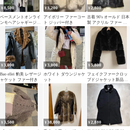
8,500
3,200
2,800
¥
¥
¥
ベースメントオンライ
アイボリー ファーコー
古着 90's オールド 日本
ンモヘアシャギージャ
ト ジッパー付き
製 アクリル ファー ジ
ケット
ャケット
3,000
3,000
5,800
¥
¥
¥
Bao ellei 豹美 レザージ
ホワイト ダウンジャケ
フェイクファークロッ
ャケット ファー付き
ット
プドジャケット新品❥
タグ付き
3,500
38,000
2,880
¥
¥
¥