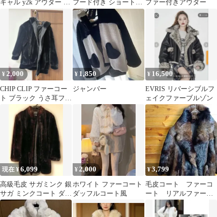
ギャル y2k アウター レ
フード付き ショートコ
ファー付きアウター
ディース
ート グレー
2,000
1,850
16,500
¥
¥
¥
CHIP CLIP ファーコー
ジャンバー
EVRIS リバーシブルフ
ト ブラック うさ耳フー
ェイクファーブルゾン
ド
6,099
2,000
3,799
現在 ¥
¥
¥
高級毛皮 サガミンク 銀
ホワイト ファーコート
毛皮コート ファーコ
サガ ミンクコート ダー
ダッフルコート風
ート リアルファー
クブラウン M L 極美品
天然毛皮 ミンク系
ショールカラー Ⅼ