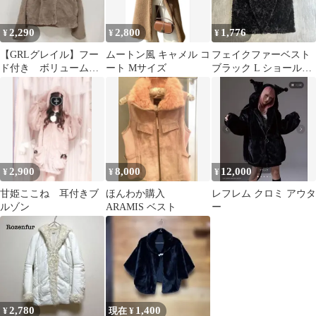
2,290
2,800
1,776
¥
¥
¥
【GRLグレイル】フー
ムートン風 キャメル コ
フェイクファーベスト
ド付き ボリューム
ート Mサイズ
ブラック L ショールカ
ファーコート ショー
ラー ボアベスト エレガ
ト丈 ポリエステル
ント 毛皮
2,900
8,000
12,000
¥
¥
¥
甘姫ここね 耳付きブ
ほんわか購入
レフレム クロミ アウタ
ルゾン
ARAMIS ベスト
ー
2,780
1,400
¥
現在 ¥