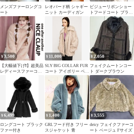
メンズファーロングコ
レオパード柄 シャギー
ビジューリボンショー
ート
ニット カーディガン
トフードコート ブラッ
ク黒 地雷 量産
3,500
11,000
2,050
¥
¥
¥
【大幅値下げ❗️】超美品
SLY BIG COLLAR FUR
フェイクムートンコー
レディースファーコー
コート アイボリー ベー
ト ダークブラウン
ト NICE CLAUP
ジュ
6,499
1,400
3,555
¥
¥
¥
ロングコート ブラック
GRLフード付き フリー
deicy フェイクファーコ
ファー付き
スジャケット 青
ート ベージュ Fサイズ