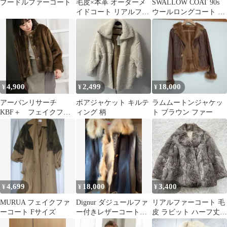
プードルファーコート
毛皮×本革 オーダーメ
SWALLOW COAT 90s
イドコート リアルファ
ウールロングコート A
ー レザー ロングコート
ライン 羊毛 黒 レトロ
4,900
2,499
18,000
¥
¥
¥
アーバンリサーチ
ボアジャケット キルテ
ラムムートンジャケッ
KBF＋ フェイクファ
ィング 柄
ト ブラウン ファー
ージャケット
4,699
18,000
3,400
¥
¥
¥
MURUA フェイクファ
Dignur ダジュールファ
リアルファーコート 毛
ーコート Fサイズ
ー付きレザーコート
皮 ラビット ハーフ丈
【赤狐の毛皮・超高級
女優襟 グレー