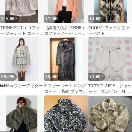
16,000
7,000
4,000
¥
¥
¥
THINK FUR エコファ
【試着のみ】JENNEエ
EGOIST フェイクファ
ー ジャケット コート
コファーノーカラージ
ーベスト
レディース フリーサイ
ャケットLピンク
ズ
9,999
9,000
3,000
¥
¥
¥
bubbles ファーアウター
S ファーコート ロング
TYTYCLAPPY ジャケ
コート 毛皮 ブラウン
ット ブルゾン M リ
ダブルブレスト
バーシブル 美品