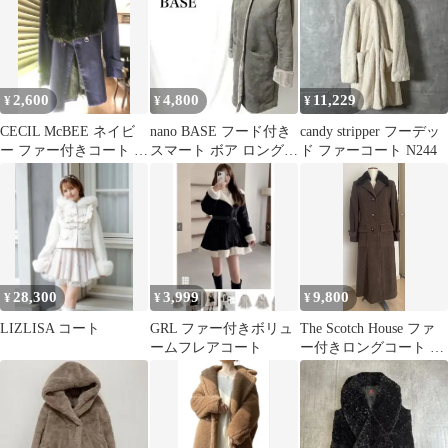
2,600
4,800
11,229
¥
¥
¥
CECIL McBEE ネイビ
nano BASE フード付き
candy stripper フーデッ
ー ファー付きコート レ
スマート ボア ロングコ
ド ファーコート N244
ディース
ート
28,300
3,999
9,800
¥
¥
¥
LIZLISA コート
GRL ファー付きボリュ
The Scotch House ファ
ームフレアコート
ー付きロングコート ブ
ラウン