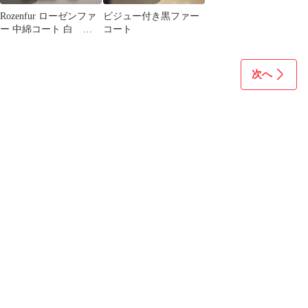
Rozenfur ローゼンファ
ビジュー付き黒ファー
ー 中綿コート 白
コート
【38】 リアルファー 防
寒
次へ