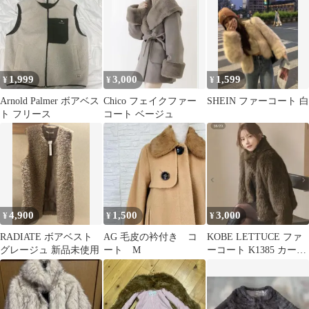
皮コート無地防寒
1,999
3,000
1,599
¥
¥
¥
Arnold Palmer ボアベス
Chico フェイクファー
SHEIN ファーコート 白
ト フリース
コート ベージュ
4,900
1,500
3,000
¥
¥
¥
RADIATE ボアベスト
AG 毛皮の衿付き コ
KOBE LETTUCE ファ
グレージュ 新品未使用
ート M
ーコート K1385 カーキ
M