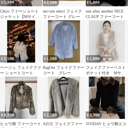
5,999
2,500
5,000
¥
¥
¥
Chico ファーショート
me+em select フェイク
one after another NICE
ジャケット【Mサイ
ファーコート グレー
CLAUP ファーコート
ズ】
3,500
1,500
2,800
¥
¥
¥
ベージュ フェイクファ
RagOut フェイクファー
フェイクファーベスト
ー ショートコート
コート グレー
ポケット付き Mサイ
ズ
4,500
2,500
3,300
¥
¥
¥
ヒョウ柄 ファーコート
AZUL フェイクファー
ViViDAY ヒョウ柄エコ