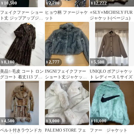
10,500
2,700
12,222
¥
¥
¥
フェイクファー ショー
ヒョウ柄 ファージャケ
⭐️SLY⭐️MICHISLY FUR
ト丈 ジップアップジャ
ット
ジャケット(ベージュ)
ケット
8,100
2,777
5,500
¥
¥
¥
美品✨毛皮 コート ロン
INGNIフェイクファー
UNIQLO ボアジャケッ
グコート 着丈113 ブラ
ショート丈ジャケット
ト レディース Lサイズ
ウン系
グレー
4,500
3,000
11,000
¥
¥
¥
ベルト付きラウンドカ
PALEMO STORE フェ
ファー ジャケット