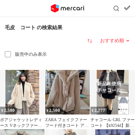
毛皮 コート の検索結果
並び替え
販売中のみ表示
2,580
2,500
2,777
¥
¥
¥
ボアジャケットレディ
ZARA フェイクファー
チャコール GRL ファー
ース Vネックファーコ
フード付きコート アイ
コート 【k9254d】新品
ートフェイクファー 毛
ボリー
タグ付き