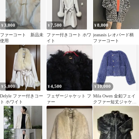
3,000
7,500
8,000
¥
¥
¥
ファーコート 新品未
ファー付きコート ホワ
jeanasis レオパード柄
使用
イト
ファーコート
5,000
4,500
10,000
¥
¥
¥
Delyle ファー付きコー
フェザージャケット フ
Mila Owen 金釦フェイ
ト ホワイト
ァー
クファー短丈ジャケッ
ト