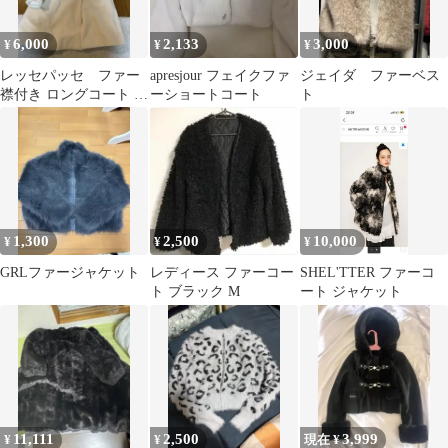
6,000
2,133
3,000
¥
¥
¥
レッセパッセ ファー
apresjour フェイクファ
ジェイダ ファーベス
襟付き ロングコート ア
ーショートコート
ト
イボリー
1,300
2,500
10,000
¥
¥
¥
GRLファージャケット
レディース ファーコー
SHEL'TTER ファーコ
ト ブラック M
ート ジャケット
11,111
2,500
3,999
¥
¥
現在 ¥