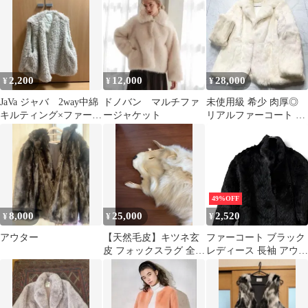
レザー】
2,200
12,000
28,000
¥
¥
¥
JaVa ジャバ 2way中綿
ドノバン マルチファ
未使用級 希少 肉厚◎
キルティング×ファーリ
ージャケット
リアルファーコート 毛
バーシブル ベスト
並み◎ なめし柔らか ふ
わふわ 白
49%OFF
8,000
25,000
2,520
¥
¥
¥
アウター
【天然毛皮】キツネ玄
ファーコート ブラック
皮 フォックスラグ 全長
レディース 長袖 アウタ
約111cm 頭部・尻尾付
ー ジャケット ブルゾン
き
羽織 ミンク調 ふんわり
【15サイズ】3Lサイズ
相当 0001490OC