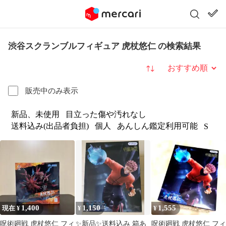
渋谷スクランブルフィギュア 虎杖悠仁 の検索結果
並び替え
販売中のみ表示
新品、未使用
目立った傷や汚れなし
送料込み(出品者負担)
個人
あんしん鑑定利用可能
S
1,400
1,150
1,555
現在 ¥
¥
¥
呪術廻戦 虎杖悠仁 フィ
✨新品✨送料込み 箱あ
呪術廻戦 虎杖悠仁 フィ