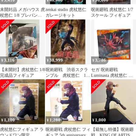
5,410
40,000
36,600
¥
¥
¥
未開封品 メガハウス 虎
zenkai studio 虎杖悠仁
呪術廻戦 虎杖悠仁 1/7
杖悠仁 1/8 プレバン限
ガレージキット
スケール フィギュア
定 呪術廻戦
3,116
38,999
3,786
¥
¥
¥
【未開封】虎杖悠仁 1/8
呪術廻戦 渋谷スクラ
セガ 呪術廻戦
完成品フィギュア
ンブル 虎杖悠仁 1/7
Luminasta 虎杖悠仁 フ
スケールフィギュア
ィギュア
1,100
1,280
1,000
¥
¥
¥
虎杖悠仁フィギュア ラ
呪術廻戦 虎杖悠仁 フィ
【箱無し特価】呪術廻
ウンドワン限定
ギュア 5th anniversary
戦 KING OF ARTIST