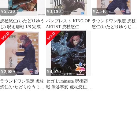
5,720
3,190
2,540
¥
¥
¥
虎杖悠仁(いたどりゆう
バンプレスト KING OF
ラウンドワン限定 虎杖
じ) 呪術廻戦 1/8 完成品
ARTIST 虎杖悠仁
悠仁(いたどりゆうじ)
フィギュア 一部店舗&
アニメ『呪術廻戦』5周
オンラインショップ限
年 Luminasta『虎杖悠
定 メガハウス
仁』 フィギュア プライ
ズ セガ
2,089
4,070
¥
¥
ラウンドワン限定 虎杖
セガ Luminasta 呪術廻
悠仁(いたどりゆうじ)
戦 渋谷事変 虎杖悠仁
アニメ『呪術廻戦』5周
1106323
年 Luminasta『虎杖悠
仁』 フィギュア プライ
ズ セガ