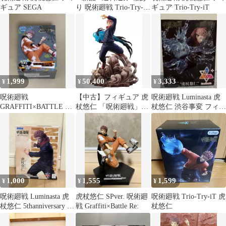
ギュア SEGA
り 呪術廻戦 Trio-Try-iT
ギュア Trio-Try-iT
虎杖悠仁 フィギュア
1,999
50,400
3,333
¥
¥
¥
呪術廻戦
【中古】フィギュア 虎
呪術廻戦 Luminasta 虎
GRAFFITI×BATTLE ラ
杖悠仁 「呪術廻戦」
杖悠仁 渋谷事変 フィギ
ストラッキー賞 虎杖悠
SHIBUYA SCRAMBLE
ュア
仁
FIGURE 1/7 PVC製塗装
済み完成品 eStream
Store限定
1,000
1,555
1,599
¥
¥
¥
呪術廻戦 Luminasta 虎
虎杖悠仁 SPver. 呪術廻
呪術廻戦 Trio-Try-iT 虎
杖悠仁 5thanniversary フ
戦 Graffiti×Battle Re:
杖悠仁
ィギュア