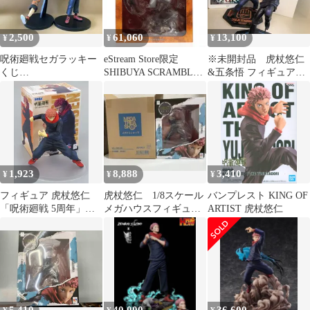
2,500
61,060
13,100
¥
¥
¥
呪術廻戦セガラッキー
eStream Store限定
※未開封品 虎杖悠仁
くじ
SHIBUYA SCRAMBLE
&五条悟 フィギュアセ
SPLASHA✖️BATTLE
FIGURE 虎杖悠仁(いた
ット
Re:呪魂ノ型 虎杖悠仁
どりゆうじ) 呪術廻戦
1/7 完成品 フィギュア
eStream
1,923
8,888
3,410
¥
¥
¥
フィギュア 虎杖悠仁
虎杖悠仁 1/8スケール
バンプレスト KING OF
「呪術廻戦 5周年」
メガハウスフィギュ
ARTIST 虎杖悠仁
Luminasta“虎杖悠仁” ラ
ア 新品未開封品
ウンドワン限定【14日
以内発送】