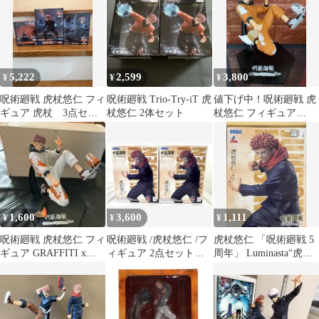
5,222
2,599
3,800
¥
¥
¥
呪術廻戦 虎杖悠仁 フィ
呪術廻戦 Trio-Try-iT 虎
値下げ中！呪術廻戦 虎
ギュア 虎杖 3点セッ
杖悠仁 2体セット
杖悠仁 フィギュア
ト
SEGA
1,600
3,600
1,111
¥
¥
¥
呪術廻戦 虎杖悠仁 フィ
呪術廻戦 /虎杖悠仁 /フ
虎杖悠仁 「呪術廻戦 5
ギュア GRAFFITI x
ィギュア 2点セット
周年」 Luminasta“虎杖
BATTLE
（ラウンドワン限定）
悠仁” ラウンドワン限
定