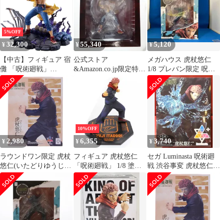
品 eStream Store限定
【14日以内発送】
5%OFF
32,300
55,340
5,120
¥
¥
¥
【中古】フィギュア 宿
公式ストア
メガハウス 虎杖悠仁
儺 「呪術廻戦」
&Amazon.co.jp限定特典
1/8 プレバン限定 呪術
SHIBUYA SCRAMBLE
付属 SHIBUYA
廻戦
FIGURE 1/7 PVC製塗装
SCRAMBLE FIGURE 宿
済み完成品 eStream
儺(すくな) 呪術廻戦 1/7
Store限定
完成品 フィギュア
eStream/アルファサテラ
イト
10%OFF
2,980
6,355
3,740
¥
¥
¥
ラウンドワン限定 虎杖
フィギュア 虎杖悠仁
セガ Luminasta 呪術廻
悠仁(いたどりゆうじ)
「呪術廻戦」 1/8 塗装
戦 渋谷事変 虎杖悠仁
アニメ『呪術廻戦』5周
済み完成品 メガトレシ
1106323
年 Luminasta『虎杖悠
ョップ&オンラインシ
仁』 フィギュア プライ
ョップ限定【10日以内
ズ セガ
発送】