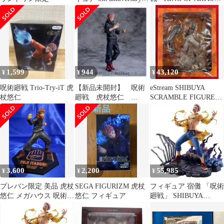
ラウンドワン限定
虎杖悠仁 フィギュア
1,599
944
43,120
¥
¥
¥
呪術廻戦 Trio-Try-iT 虎
【新品未開封】 呪術
eStream SHIBUYA
杖悠仁
廻戦 虎杖悠仁
SCRAMBLE FIGURE
XStellar フィギュア
1/7 虎杖悠二
SEGA
3,600
2,200
55,985
¥
¥
¥
プレバン限定 美品 虎杖
SEGA FIGURIZM 虎杖
フィギュア 宿儺 「呪術
悠仁 メガハウス 呪術廻
悠仁 フィギュア
廻戦」 SHIBUYA
戦 フィギュア
SCRAMBLE FIGURE
1/7 PVC製塗装済み完成