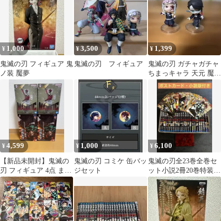
1,000
3,500
1,399
¥
¥
¥
鬼滅の刃 フィギュア 鬼
鬼滅の刃 フィギュア
鬼滅の刃 ガチャガチャ
ノ装 魘夢
ちまっキャラ 天元 魘夢
2点セット
4,599
1,000
6,100
¥
¥
¥
【新品未開封】鬼滅の
鬼滅の刃 コミケ 缶バッ
鬼滅の刃全23巻全巻セ
刃 フィギュア 4点 まと
ジセット
ット小説2冊20巻特装版
め売り 炭治郎 童磨
ポストカード18-23巻初
版帯付