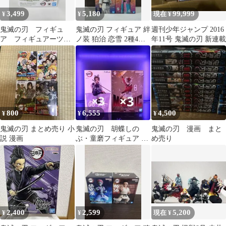
3,499
5,180
99,999
¥
¥
現在 ¥
鬼滅の刃 フィギュ
鬼滅の刃 フィギュア 絆
週刊少年ジャンプ 2016
ア フィギュアーツ
ノ装 狛治 恋雪 2種4体
年11号 鬼滅の刃 新連載
Figuarts mini 不死川実
セット
弥
800
6,555
4,500
¥
¥
¥
鬼滅の刃 まとめ売り 小
鬼滅の刃 胡蝶しの
鬼滅の刃 漫画 まと
説 漫画
ぶ・童磨フィギュア セ
め売り
ットまとめ売り6点
2,400
2,599
5,200
¥
¥
現在 ¥