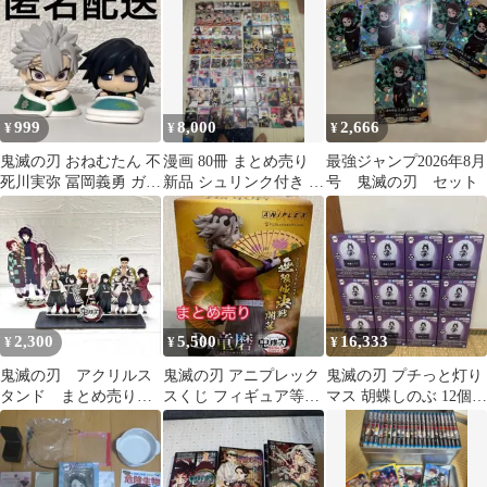
売り
999
8,000
2,666
¥
¥
¥
鬼滅の刃 おねむたん 不
漫画 80冊 まとめ売り
最強ジャンプ2026年8月
死川実弥 冨岡義勇 ガチ
新品 シュリンク付き 少
号 鬼滅の刃 セット
ャ フィギュア まとめ売
年漫画・少女漫画 MIX
り
2,300
5,500
16,333
¥
¥
¥
鬼滅の刃 アクリルス
鬼滅の刃 アニプレック
鬼滅の刃 プチっと灯り
タンド まとめ売り
スくじ フィギュア等ま
マス 胡蝶しのぶ 12個セ
炭治郎 柱
とめ売り
ット まとめ売り