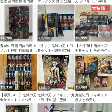
恋雪 冨岡義勇 竈門禰豆
ァンブック 外伝 短編集
刃 フィギュア 4点セッ
子 炭治郎 フィギュア
6冊セット
ト まとめ売り
6,280
3,980
5,999
¥
¥
¥
鬼滅の刃 竈門炭治郎 ヒ
【中古】鬼滅の刃 1-23
【大特価❗️】鬼滅の刃
ノカミ神楽 斜陽転身 フ
巻セット+ 関連本7冊
全巻セット その他色々
ィギュア 4体セット
まとめ売り
5,950
1,950
5,000
¥
¥
¥
【即買いOK】鬼滅の刃
鬼滅の刃 フィギュア 鬼
鬼滅の刃 フィギュア 6
全巻セット＋ノベライ
ノ装 漆の型 堕姫
点まとめ売り
ズ・ファンブック・小
説 まとめ売り