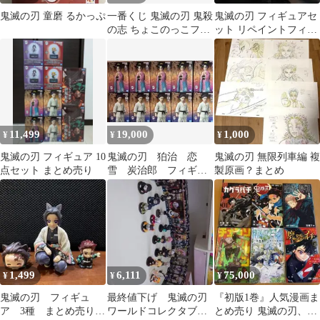
鬼滅の刃 童磨 るかっぷ
一番くじ 鬼滅の刃 鬼殺
鬼滅の刃 フィギュアセ
の志 ちょこのっこフィ
ット リペイントフィギ
ギュア 珠世 愈史郎 ま
ュア まとめ売り
とめ売り
11,499
19,000
1,000
¥
¥
¥
鬼滅の刃 フィギュア 10
鬼滅の刃 狛治 恋
鬼滅の刃 無限列車編 複
点セット まとめ売り
雪 炭治郎 フィギュ
製原画？まとめ
ア 15個 まとめ売り
1,499
6,111
75,000
¥
¥
¥
鬼滅の刃 フィギュ
最終値下げ 鬼滅の刃
『初版1巻』人気漫画ま
ア 3種 まとめ売り
ワールドコレクタブル
とめ売り 鬼滅の刃、カ