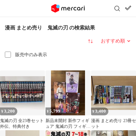
漫画 まとめ売り 鬼滅の刃 の検索結果
並び替え
販売中のみ表示
3,200
5,799
3,400
¥
¥
¥
鬼滅の刃 全23巻セット
新品未開封 新作フィギ
漫画 まとめ売り 23冊セ
外伝、特典付き
ュア 鬼滅の刃 フィギュ
ット
ア 4点セット まとめ売