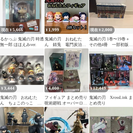
5,666
1,999
2,000
現在 ¥
¥
現在 ¥
るかっぷ 鬼滅の刃 時透
鬼滅の刃 おねむた
鬼滅の刃 1巻〜19巻＋
無一郎 ほほえみver.
ん 錆兎 竈門炭治
その他4冊 一部初版あ
郎 煉獄杏寿郎 冨岡義
り
勇 胡蝶しのぶ セッ
ト
3,444
4,000
12,449
¥
¥
¥
鬼滅の刃 おねむた
フィギュア まとめ売り
鬼滅の刃 XrossLink ま
ん ちょこのっこ ポ
呪術廻戦 オーバーロー
とめ売り
ケマケット まとめ売
ド 鬼滅の刃
り