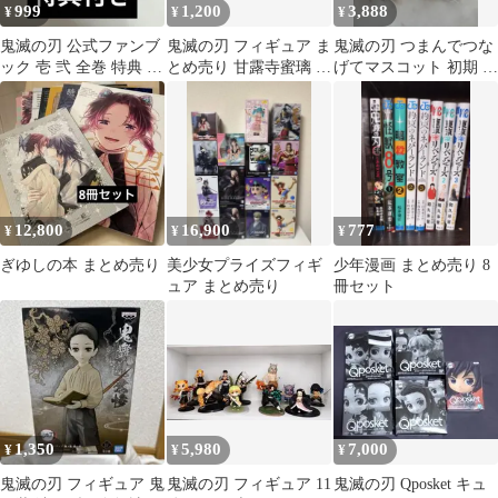
999
1,200
3,888
¥
¥
¥
鬼滅の刃 公式ファンブ
鬼滅の刃 フィギュア ま
鬼滅の刃 つまんでつな
ック 壱 弐 全巻 特典 ま
とめ売り 甘露寺蜜璃 伊
げてマスコット 初期 第
とめ売り 3冊
黒小芭内
1弾 コンプリート ま
とめ売り
12,800
16,900
777
¥
¥
¥
ぎゆしの本 まとめ売り
美少女プライズフィギ
少年漫画 まとめ売り 8
ュア まとめ売り
冊セット
1,350
5,980
7,000
¥
¥
¥
鬼滅の刃 フィギュア 鬼
鬼滅の刃 フィギュア 11
鬼滅の刃 Qposket キュ