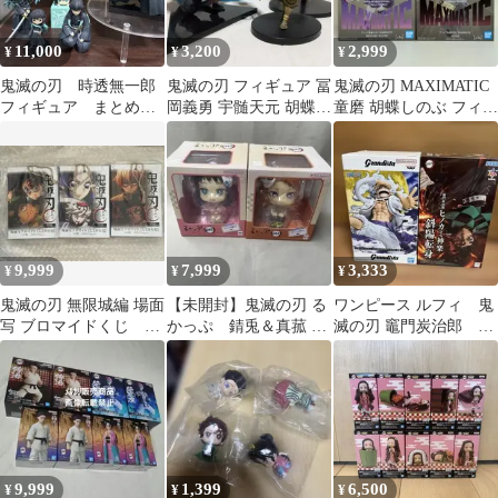
11,000
3,200
2,999
¥
¥
¥
鬼滅の刃 時透無一郎
鬼滅の刃 フィギュア 冨
鬼滅の刃 MAXIMATIC
フィギュア まとめ売
岡義勇 宇髄天元 胡蝶し
童磨 胡蝶しのぶ フィギ
り 一番くじ プライズ
のぶ 3体セット まとめ
ュア 2種
売り
9,999
7,999
3,333
¥
¥
¥
鬼滅の刃 無限城編 場面
【未開封】鬼滅の刃 る
ワンピース ルフィ 鬼
写 ブロマイドくじ 3
かっぷ 錆兎＆真菰 ま
滅の刃 竈門炭治郎 フ
点セット 未開封
とめ売り
ィギュア 2種セット
まとめ売り
9,999
1,399
6,500
¥
¥
¥