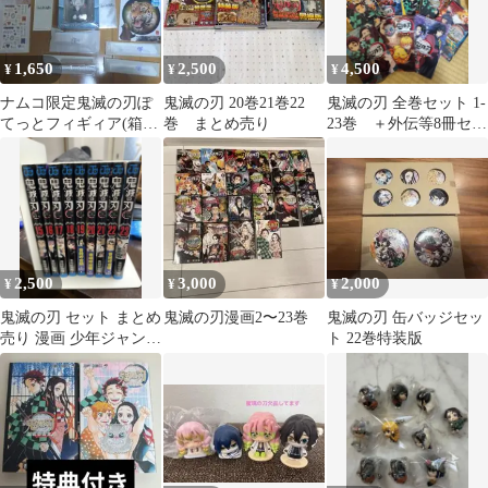
1,650
2,500
4,500
¥
¥
¥
ナムコ限定鬼滅の刃ぽ
鬼滅の刃 20巻21巻22
鬼滅の刃 全巻セット 1-
てっとフィギィア(箱に
巻 まとめ売り
23巻 ＋外伝等8冊セッ
キズあり)他雑貨１４点
ト
まとめ売り
2,500
3,000
2,000
¥
¥
¥
鬼滅の刃 セット まとめ
鬼滅の刃漫画2〜23巻
鬼滅の刃 缶バッジセッ
売り 漫画 少年ジャンプ
ト 22巻特装版
きめつのやいば 15〜最
終巻