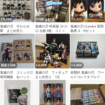
9,700
888
2,222
¥
¥
¥
鬼滅の刃 すわらせ
鬼滅の刃 特装版 20 21
鬼滅の刃 Q posket 冨岡
隊 まとめ売り
22 台紙 8枚、コミック
義勇 A・Bセット ま
帯 4枚 合計12点
め売り
500
6,099
6,000
現在 ¥
¥
¥
鬼滅の刃 コミック22
鬼滅の刃 フィギュア
未開封 鬼滅の刃 ワー
巻同梱版 缶バッジセ
まとめ売り 7点
ルドコレクタブルフィ
ット
ギュア vol.13