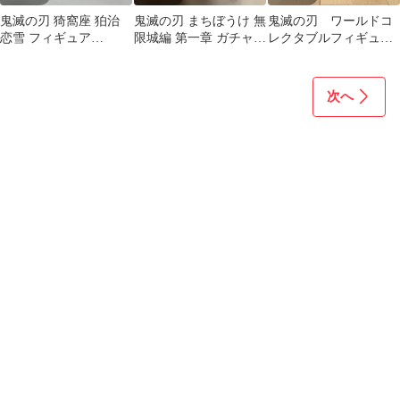
鬼滅の刃 猗窩座 狛治
鬼滅の刃 まちぼうけ 無
鬼滅の刃 ワールドコ
恋雪 フィギュア
限城編 第一章 ガチャ
レクタブルフィギュ
VIBRATION 絆ノ装
まとめ売り
ア 竈門ねずこ 10点
セット
次へ