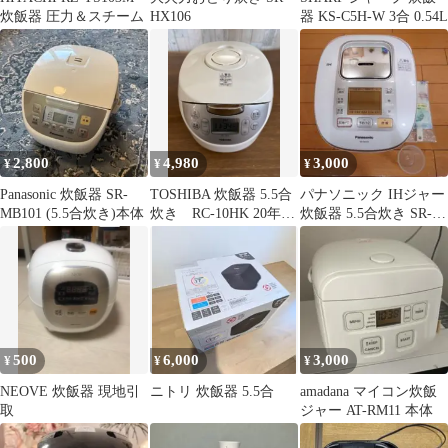
炊飯器 圧力＆スチーム
HX106
器 KS-C5H-W 3合 0.54L
2,800
4,980
3,000
¥
¥
¥
Panasonic 炊飯器 SR-
TOSHIBA 炊飯器 5.5合
パナソニック IHジャー
MB101 (5.5合炊き)本体
炊き RC-10HK 20年
炊飯器 5.5合炊き SR-
製 本体
HB105 付属品付き
500
6,000
3,000
¥
¥
¥
NEOVE 炊飯器 現地引
ニトリ 炊飯器 5.5合
amadana マイコン炊飯
取
ジャー AT-RM11 本体