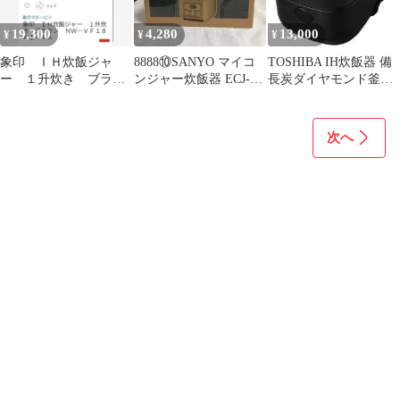
19,300
4,280
13,000
¥
¥
¥
象印 ＩＨ炊飯ジャ
8888⑩SANYO マイコ
TOSHIBA IH炊飯器 備
ー １升炊き ブラウ
ンジャー炊飯器 ECJ-
長炭ダイヤモンド釜
ン ＮＷ－ＶＦ１８Ｋ
KS30(SW)
RC-5XW-K ブラック
１－ＴＡ
次へ