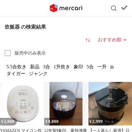
炊飯器 の検索結果
並び替え
販売中のみ表示
5.5合炊き
新品
3合
1升炊き
象印
5合
一升
ih
タイガー
ジャンク
2,000
9,000
2,999
¥
¥
¥
YAMAZEN マイコン炊
22年製❗象印、豪熱沸騰
【一人暮らし最適】日