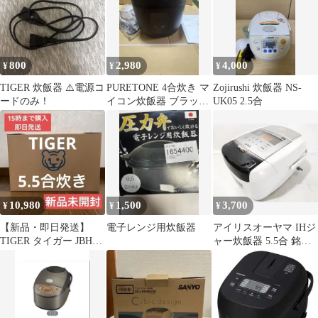
800
2,980
4,000
¥
¥
¥
TIGER 炊飯器 ⚠️電源コ
PURETONE 4合炊き マ
Zojirushi 炊飯器 NS-
ードのみ！
イコン炊飯器 ブラック
UK05 2.5合
動作確認済み
10,980
1,500
3,700
¥
¥
¥
【新品・即日発送】
電子レンジ用炊飯器
アイリスオーヤマ IHジ
TIGER タイガー JBH-
ャー炊飯器 5.5合 銘柄
G102-W 5.5合炊飯器
量り炊き KRC-IC50★