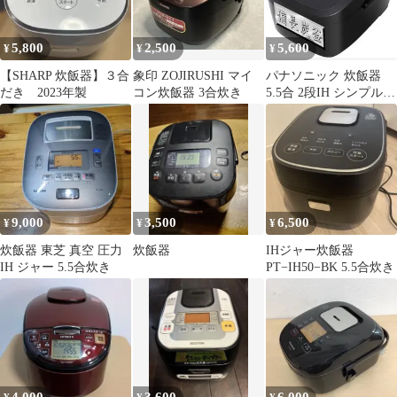
5,800
2,500
5,600
¥
¥
¥
【SHARP 炊飯器】３合
象印 ZOJIRUSHI マイ
パナソニック 炊飯器
だき 2023年製
コン炊飯器 3合炊き
5.5合 2段IH シンプルデ
ザイン 備長炭釜 ブラッ
ク
9,000
3,500
6,500
¥
¥
¥
炊飯器 東芝 真空 圧力
炊飯器
IHジャー炊飯器
IH ジャー 5.5合炊き
PT−IH50−BK 5.5合炊き