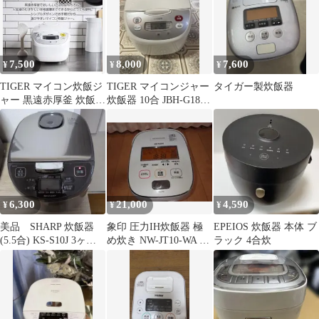
7,500
8,000
7,600
¥
¥
¥
TIGER マイコン炊飯ジ
TIGER マイコンジャー
タイガー製炊飯器
ャー 黒遠赤厚釜 炊飯器
炊飯器 10合 JBH-G182
本体
2024年製
6,300
21,000
4,590
¥
¥
¥
美品 SHARP 炊飯器
象印 圧力IH炊飯器 極
EPEIOS 炊飯器 本体 ブ
(5.5合) KS-S10J 3ヶ月
め炊き NW-JT10-WA 5.5
ラック 4合炊
使用
合炊き ホワイト