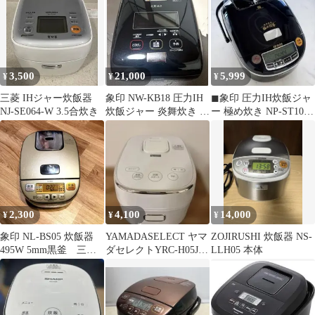
3,500
21,000
5,999
¥
¥
¥
三菱 IHジャー炊飯器
象印 NW-KB18 圧力IH
◼︎象印 圧力IH炊飯ジャ
NJ-SE064-W 3.5合炊き
炊飯ジャー 炎舞炊き 一
ー 極め炊き NP-ST10
升 1.8L 10合
ZOJIRUSHI
2,300
4,100
14,000
¥
¥
¥
象印 NL-BS05 炊飯器
YAMADASELECT ヤマ
ZOJIRUSHI 炊飯器 NS-
495W 5mm黒釜 三合
ダセレクトYRC-H05J1
LLH05 本体
炊き
3合炊飯器 ホワイト