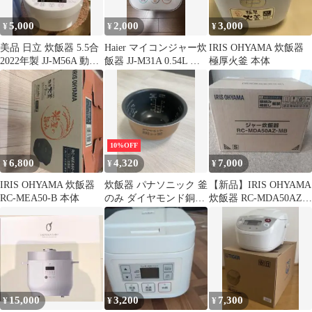
5,000
2,000
3,000
¥
¥
¥
美品 日立 炊飯器 5.5合
Haier マイコンジャー炊
IRIS OHYAMA 炊飯器
2022年製 JJ-M56A 動作
飯器 JJ-M31A 0.54L ジ
極厚火釜 本体
良好
ャンク品
10%OFF
6,800
4,320
7,000
¥
¥
¥
IRIS OHYAMA 炊飯器
炊飯器 パナソニック 釜
【新品】IRIS OHYAMA
RC-MEA50-B 本体
のみ ダイヤモンド銅コ
炊飯器 RC-MDA50AZ-
ート釜 ARE50-F49
MB
15,000
3,200
7,300
¥
¥
¥