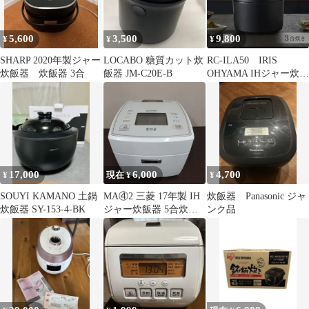
5,600
3,500
9,800
¥
¥
¥
SHARP 2020年製ジャー
LOCABO 糖質カット炊
RC-ILA50 IRIS
炊飯器 炊飯器 3合
飯器 JM-C20E-B
OHYAMA IHジャー炊飯
器 3合炊き ブラック
17,000
6,000
4,700
¥
現在 ¥
¥
SOUYI KAMANO 土鍋
MA④2 三菱 17年製 IH
炊飯器 Panasonic ジャ
炊飯器 SY-153-4-BK
ジャー炊飯器 5合炊き
ンク品
NJ-VV107