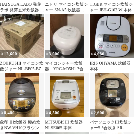
HATSUGA LABO 発芽
ニトリ マイコン炊飯ジ
TIGER マイコン炊飯ジ
ラボ 発芽玄米炊飯器 多
ャー SN-A5 炊飯器 本
ャー JBH-G102 W 本体
機能モデル
体
12,600
3,000
4,680
¥
¥
¥
ZOJIRUSHI マイコン炊
マイコンジャー炊飯
IRIS OHYAMA 炊飯器
飯ジャー NL-BF05-BZ
器 YRC-M05H1 3合
本体
8,480
4,500
2,600
¥
¥
¥
象印 IH炊飯器 極め炊
MITSUBISHI 炊飯器
パナソニックIH炊飯ジ
きNW-VH10ブラウン
NJ-SE065 本体
ャー5.5合炊き SR-
1.0L 5.5合炊き
HB107ブラック