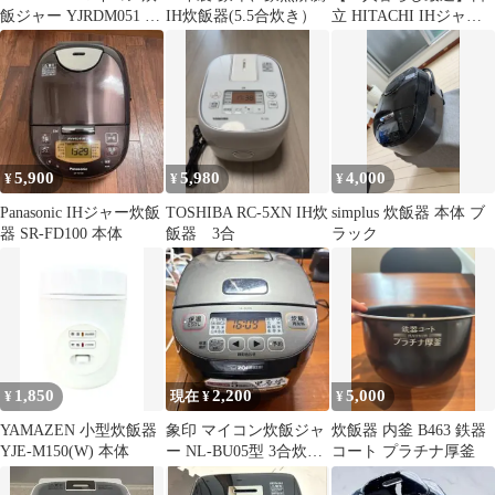
飯ジャー YJRDM051 美
IH炊飯器(5.5合炊き）
立 HITACHI IHジャー
品 動作確認済み
炊飯器 おひつ御膳 2合
炊き
5,900
5,980
4,000
¥
¥
¥
Panasonic IHジャー炊飯
TOSHIBA RC-5XN IH炊
simplus 炊飯器 本体 ブ
器 SR-FD100 本体
飯器 3合
ラック
1,850
2,200
5,000
¥
現在 ¥
¥
YAMAZEN 小型炊飯器
象印 マイコン炊飯ジャ
炊飯器 内釜 B463 鉄器
YJE-M150(W) 本体
ー NL-BU05型 3合炊き
コート プラチナ厚釜
19年製 動作確認済み