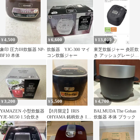
4,500
6,600
13,000
¥
¥
¥
象印 圧力IH炊飯器 NP-
炊飯器 YJC-300 マイ
東芝炊飯ジャー 炎匠炊
BF10 本体
コン炊飯ジャー
き アッシュグレージュ
[3.5合 /圧力IH]
3,200
5,500
4,700
¥
¥
¥
YAMAZEN 小型炊飯器
【8月限定】IRIS
BALMUDA The Gohan
YJE-M150 1.5合炊き
OHYAMA 銘柄炊き IH
炊飯器 本体 ブラック
炊飯器 本体