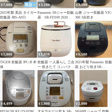
7,000
3,100
3,500
¥
¥
¥
2025年製 美品 タイガー
Panasonic IHジャー炊飯
山善 ジャー炊飯器 YJC
炊飯器 JBS-A055
器 SR-FD109 2020年
300 3合炊き
製
5,000
1,950
6,500
¥
¥
¥
TIGER 炊飯器 JPC-B 本
炊飯器 一人暮らし 三合
2021年製 Panasonic 炊飯
体
一 炊きたて コンパクト
器 おどり炊きSR-
ライスクッカー 炊飯ジ
MPA101
ャー
4,499
5,000
2,000
¥
¥
¥
HITACHI RZ-TS103M
大火力おどり炊き SR-
SHARP シャープ 炊飯