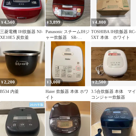
4,500
3,899
4,800
¥
¥
¥
三菱電機 IH炊飯器 NJ-
Panasonic スチームIHジ
TOSHIBA IH炊飯器 RC-
XE10E5 炭炊釜
ャー炊飯器 SR-
5XT 本体 ホワイト
SY105J 5.5合
2,200
3,000
2,500
¥
¥
¥
B534 内釜
Haier 炊飯器 本体 ホワ
3.5合炊飯器 本体 マイ
イト
コンジャー炊飯器