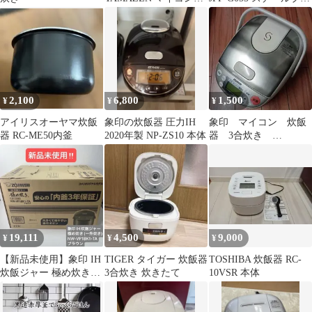
飯ジャー
ック
2,100
6,800
1,500
¥
¥
¥
アイリスオーヤマ炊飯
象印の炊飯器 圧力IH
象印 マイコン 炊飯
器 RC-ME50内釜
2020年製 NP-ZS10 本体
器 3合炊き
ZOJIRUSHI NS-LB05
19,111
4,500
9,000
¥
¥
¥
【新品未使用】象印 IH
TIGER タイガー 炊飯器
TOSHIBA 炊飯器 RC-
炊飯ジャー 極め炊き
3合炊き 炊きたて
10VSR 本体
NW-VF18K1-TA (一升
炊き) ブラウン