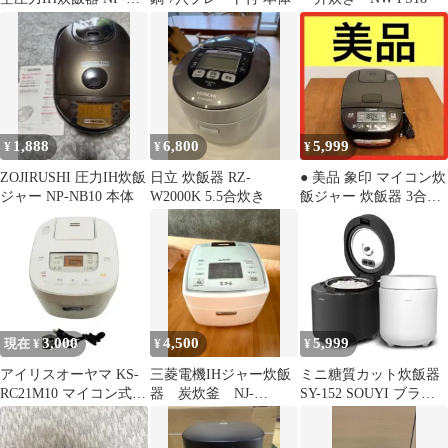
HT10極め炊き-最終値
下げ
1,888
6,800
5,999
¥
¥
¥
ZOJIRUSHI 圧力IH炊飯
日立 炊飯器 RZ-
● 美品 象印 マイコン炊
ジャー NP-NB10 本体
W2000K 5.5合炊き
飯ジャー 炊飯器 3合炊
き NL-BD05
3,000
4,500
5,999
現在 ¥
¥
¥
アイリスオーヤマ KS-
三菱電機IHジャー炊飯
ミニ糖質カット炊飯器
RC21M10 マイコン式
器 炭炊釜 NJ-
SY-152 SOUYI ブラッ
炊飯器 5.5合 24年製
VW107-W 5.5合 中
ク 黒 ロカボ
古品