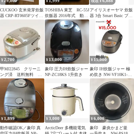
29,000
1,999
6,888
¥
¥
現在 ¥
CUCKOO 玄米発芽炊飯
TOSHIBA 東芝 RC-55J
アイリスオーヤマ 炊飯
器 CRP-RT0605Fツイン
炊飯器 2016年式 動作
器 3合 Smart Basic ブラ
プレッシャーマイコン
確認済み最大 3合
ック
2,700
13,000
15,000
¥
¥
¥
甲MJ22845 クリーニ
象印 圧力IH炊飯ジャー
象印 IH炊飯ジャー 極
ング済 送料無料 即
NP-ZC18KS 1升炊き
め炊き NW-VF10K1-TA
購入可能 スピード発
5.5合
送 炊飯器
1,899
3,000
6,000
¥
¥
¥
動作確認OK／象印 真
ArcticDeer 多機能電気
象印 豪炎かまど釜
空圧力IH炊飯器 NP-
鍋 7穴プレート付 本体
一升炊き NW-PS18