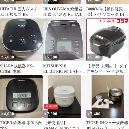
4,000
3,600
6,000
¥
¥
¥
HITACHI 圧力＆スチー
IRIS OHYAMA 炊飯器
B0803-04【動作確認
ム IH炊飯器 RZ-
IH式 3合炊き RC-IA30-
済】パナソニック IH炊
TS103M 本体
B
飯器 5.5合炊き 2020年
5,000
5,500
5,300
¥
¥
¥
SHARP 炊飯器 KS-
MITSUBISHI
【 新品 未開封 】 ダイ
CF05B 本体
ELECTRIC NJ-UA107
アモンドヘッド 炊飯器
炊飯器 5.5合
5合 極UMADAKI マイ
コン ブラウン RM-
210H-BR 未使用 送料無
料
10%OFF
4,000
7,200
7,400
¥
¥
¥
TIGER 炊飯器 本体 3合
【未使用品】
TIGER IHジャー炊飯器
炊き
YAMAZEN マイコン炊
JPF-G055 スチールブラ