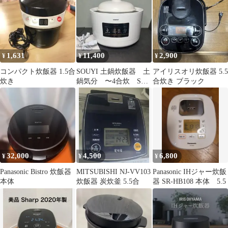
1,631
11,400
2,900
¥
¥
¥
コンパクト炊飯器 1.5合
SOUYI 土鍋炊飯器 土
アイリスオリ炊飯器 5.5
炊き
鍋気分 〜4合炊 SY-
合炊き ブラック
150
32,000
4,500
6,800
¥
¥
¥
Panasonic Bistro 炊飯器
MITSUBISHI NJ-VV103
Panasonic IHジャー炊飯
本体
炊飯器 炭炊釜 5.5合
器 SR-HB108 本体 5.5