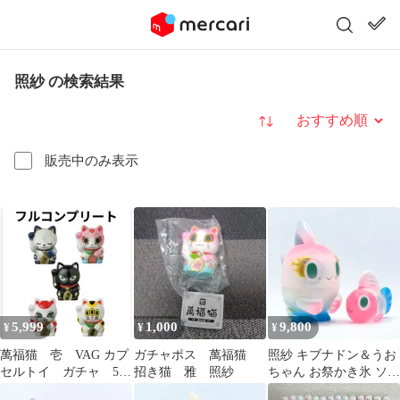
照紗 の検索結果
並び替え
販売中のみ表示
5,999
1,000
9,800
¥
¥
¥
萬福猫 壱 VAG カプ
ガチャポス 萬福猫
照紗 キブナドン＆うお
セルトイ ガチャ 5種
招き猫 雅 照紗
ちゃん お祭かき氷 ソフ
コンプリート ジャパ
ビ