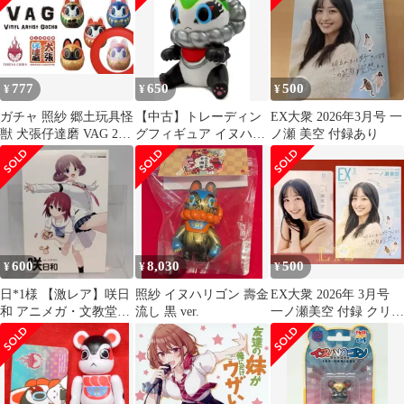
777
650
500
¥
¥
¥
ガチャ 照紗 郷土玩具怪
【中古】トレーディン
EX大衆 2026年3月号 一
獣 犬張仔達磨 VAG 27
グフィギュア イヌハリ
ノ瀬 美空 付録あり
イヌハリゴン ピンク
ゴン(パンダカラー/黄
緑) 「VAG SERIES イ
ヌハリゴン 上野ランド
限定スペシャルカラ
ー」
600
8,030
500
¥
¥
¥
日*1様 【激レア】咲日
照紗 イヌハリゴン 壽金
EX大衆 2026年 3月号
和 アニメガ・文教堂購
流し 黒 ver.
一ノ瀬美空 付録 クリア
入特典 イラストカード
ファイルあり
宮永照 花