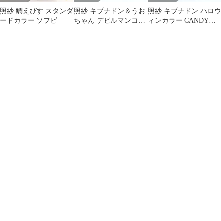
照紗 鯛えびす スタンダ
照紗 キブナドン＆うお
照紗 キブナドン ハロウ
ードカラー ソフビ
ちゃん デビルマンコラ
ィンカラー CANDYカ
ボ ソフビ
スタム ソフビ