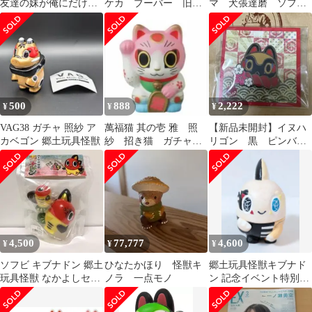
友達の妹が俺にだけウ
ケカ ブーバー 旧
マ 犬張達磨 ソフ
ザい 第9巻 限定特装版
裏 初期
ビ ホワイトゴールド
/ 付属ドラマCD
マーブル
500
888
2,222
¥
¥
¥
VAG38 ガチャ 照紗 ア
萬福猫 其の壱 雅 照
【新品未開封】イヌハ
カベゴン 郷土玩具怪獣
紗 招き猫 ガチャポ
リゴン 黒 ピンバッ
ス
ジ 照紗
4,500
77,777
4,600
¥
¥
¥
ソフビ キブナドン 郷土
ひなたかほり 怪獣キ
郷土玩具怪獣キブナド
玩具怪獣 なかよしセッ
ノラ 一点モノ
ン 記念イベント特別バ
ト 照紗
ージョン ソフビ