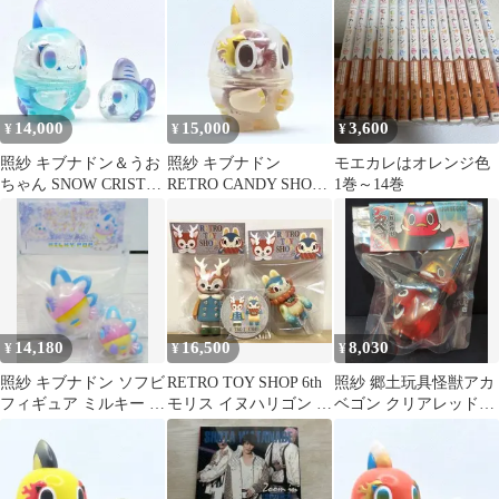
ン
14,000
15,000
3,600
¥
¥
¥
照紗 キブナドン＆うお
照紗 キブナドン
モエカレはオレンジ色
ちゃん SNOW CRISTAL
RETRO CANDY SHOP
1巻～14巻
緑川光コラボ ソフビ
セミカスタム ソフビ
14,180
16,500
8,030
¥
¥
¥
照紗 キブナドン ソフビ
RETRO TOY SHOP 6th
照紗 郷土玩具怪獣アカ
フィギュア ミルキー パ
モリス イヌハリゴン ひ
ベゴン クリアレッド成
ステル 限定 カラー セ
なたかほり 照紗
型
ット