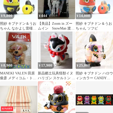
9,800
444
14,000
¥
¥
¥
照紗 キブナドン＆うお
【美品】Zoom in ズー
照紗 キブナドン＆うお
ちゃん なかよし雷様セ
ムイン SnowMan 渡辺
ちゃん ソフビ
ット ソフビ
翔太 しょっぴー
8,900
17,900
25,000
¥
¥
¥
MANEKI VALEN 田原
新品郷土玩具怪獣イヌ
照紗 キブナドン ハロウ
俊彦 メディコム・トイ
ハリゴン スケルトン イ
ィンカラー CANDYカ
MCT トシちゃん バレ
ラストサイン入り ソ
スタム ソフビ
ン
フビ 照紗2
61%OFF