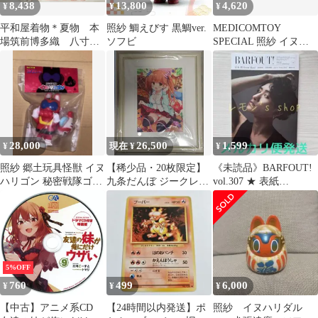
8,438
13,800
4,620
¥
¥
¥
平和屋着物＊夏物 本
照紗 鯛えびす 黒鯛ver.
MEDICOMTOY
場筑前博多織 八寸名
ソフビ
SPECIAL 照紗 イヌハ
古屋帯 紗献上 豊照
リゴン 龍プロダクショ
庵 酒井織物謹製 証
ン 全5種セット
紙付き 正絹 逸品
未使用 CABG3505tx
28,000
26,500
1,599
¥
現在 ¥
¥
照紗 郷土玩具怪獣 イヌ
【稀少品・20枚限定】
《未読品》BARFOUT!
ハリゴン 秘密戦隊ゴレ
九条だんぼ ジークレー
vol.307 ★ 表紙
ンジャー コラボ ソフビ
直筆サイン入
SnowMan 岩本照
未開封
5%OFF
760
499
6,000
¥
¥
¥
【中古】アニメ系CD
【24時間以内発送】ポ
照紗 イヌハリダル