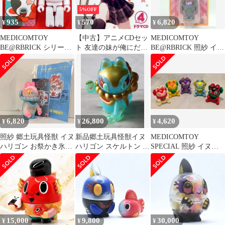
5%OFF
935
570
6,820
¥
¥
¥
MEDICOMTOY
【中古】アニメCDセッ
MEDICOMTOY
BE@RBRICK シリーズ
ト 友達の妹が俺にだけ
BE@RBRICK 照紗 イヌ
34 ARTIST 照紗 イヌハ
ウザい 第4巻 特装版 付
ハリゴン 黒 ソラマチ限
リゴン 034
属ドラマCD[メロンブ
定カラー 100%
ックス特典紙ジャケッ
ト付]
6,820
26,800
4,620
¥
¥
¥
照紗 郷土玩具怪獣 イヌ
新品郷土玩具怪獣イヌ
MEDICOMTOY
ハリゴン お祭かき氷カ
ハリゴン スケルトン イ
SPECIAL 照紗 イヌハ
ラー
ラストサイン入り ソ
リゴン 龍プロダクショ
フビ 照紗
ン 全5種セット
15,000
9,800
30,000
¥
¥
¥