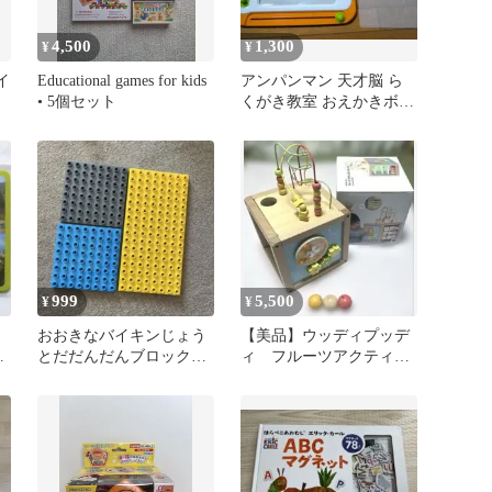
4,500
1,300
¥
¥
イ
Educational games for kids
アンパンマン 天才脳 ら
• 5個セット
くがき教室 おえかきボー
ド
999
5,500
¥
¥
竜
おおきなバイキンじょう
【美品】ウッディプッデ
とだだんだんブロックバ
ィ フルーツアクティビ
ケツ 基礎板
ティ 0歳 木のおもち
ゃ 知育