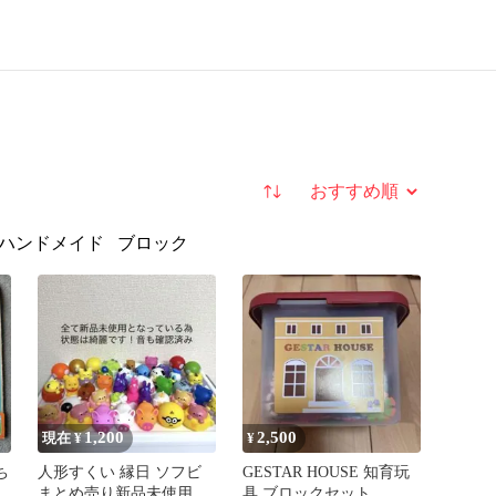
並び替え
ハンドメイド
ブロック
1,200
2,500
現在 ¥
¥
ち
人形すくい 縁日 ソフビ
GESTAR HOUSE 知育玩
まとめ売り新品未使用
具 ブロックセット