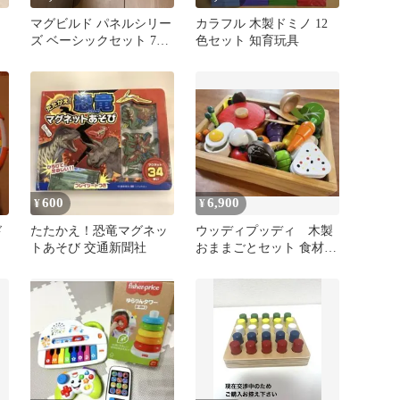
う
マグビルド パネルシリー
カラフル 木製ドミノ 12
ズ ベーシックセット 70
色セット 知育玩具
ピース 知育玩具
600
6,900
¥
¥
ド
たたかえ！恐竜マグネッ
ウッディプッディ 木製
トあそび 交通新聞社
おままごとセット 食材
調理器具 木箱付き