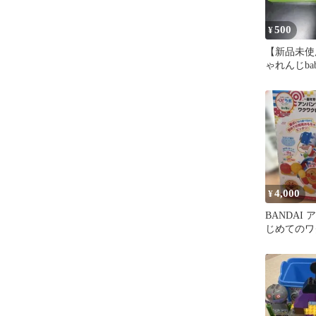
500
¥
【新品未使
ゃれんじbab
号 プッシ
ット
4,000
¥
BANDAI
じめてのワ
らあそび