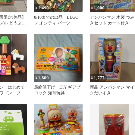
1,490
1,900
¥
¥
園限定:美品】
8/10までの出品 LEGO
アンパンマン 木製 つみ
ズル どうぶつ
レゴ シティ パーツ
きセット カート付き
玩具
1,800
1,777
¥
¥
ン はじめて
最終値下げ DIY ギアブ
新品 アンパンマン マイ
ワゴン ブロ
ロック 知育玩具
クだいすき
キャラクター