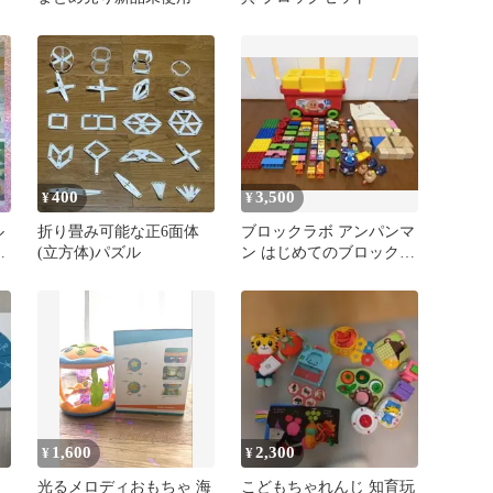
400
3,500
¥
¥
ル
折り畳み可能な正6面体
ブロックラボ アンパンマ
う
(立方体)パズル
ン はじめてのブロックワ
)
ゴン 大量おまけ付き
1,600
2,300
¥
¥
光るメロディおもちゃ 海
こどもちゃれんじ 知育玩