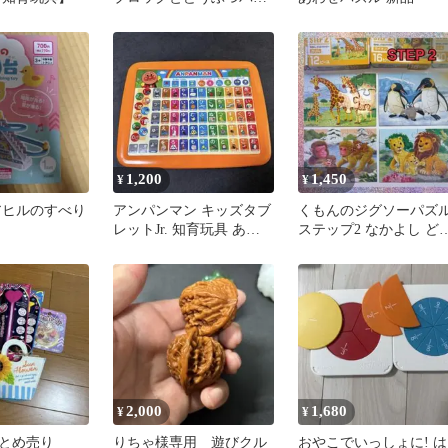
ンスパズル 知育玩具
1,200
1,450
¥
¥
アヒルのすべり
アンパンマン キッズタブ
くもんのジグソーパズ
レットJr. 知育玩具 あい
ステップ2 なかよし ど
うえお教室 動作確認済
ぶつファミリー(1セット
2,000
1,680
¥
¥
とめ売り
りちゃ様専用 遊びクル
おやこでいっしょに! は