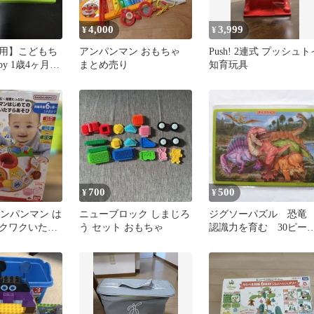
4,000
3,999
¥
¥
用】こどもち
アンパンマン おもちゃ
Push! 2連式 プッシュト
y 1歳4ヶ月
まとめ売り
知育玩具
ュブロックセ
700
500
¥
¥
 アンパンマン は
ニューブロック しまじろ
ジグソーパズル 恐
クワクいたず
う セット おもちゃ
認識力を育む 30ピー
ス ぱずる