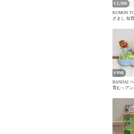
3,300
¥
KUMON 
ざまし 知
998
¥
BANDAI
育む～アン
でかけ！ゆ
ード