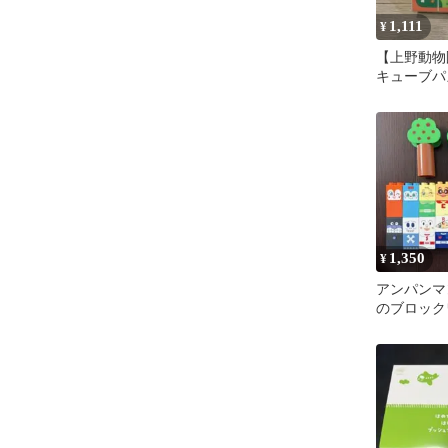
1,111
¥
【上野動物
キューブパ
えん 知育
1,350
¥
アンパンマ
のブロック
ックラボ 