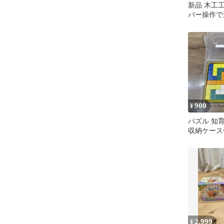
新品 木工
バー操作で
育 小学生 
900
¥
パズル 知
収納ケース
2,999
¥