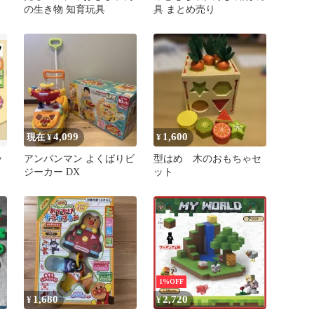
の生き物 知育玩具
具 まとめ売り
4,099
1,600
現在 ¥
¥
ッ
アンパンマン よくばりビ
型はめ 木のおもちゃセ
ジーカー DX
ット
1%OFF
1,680
2,720
¥
¥