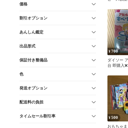
価格
割引オプション
あんしん鑑定
出品形式
700
¥
保証付き整備品
ダイソー 
台 即購入❌
色
発送オプション
配送料の負担
タイムセール割引率
500
¥
おもちゃま