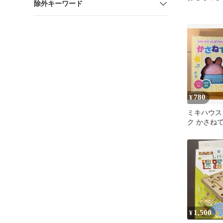
除外キーワード
780
¥
ミキハウス
ク かさねて
育玩具
1,500
¥