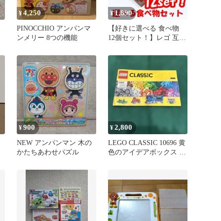
4,250
1,890
¥
¥
PINOCCHIO アンパンマ
【好きに選べる 食べ物
ンメリー 8つの機能
12個セット！】レゴ 互換
バナナ ピザ ポテト 卵 他
900
2,800
¥
¥
NEW アンパンマン 木の
LEGO CLASSIC 10696 黄
かたちあわせパズル
色のアイデアボックス ＜
プラス＞