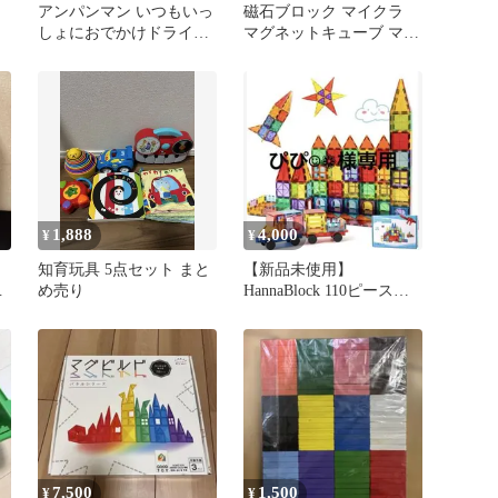
アンパンマン いつもいっ
磁石ブロック マイクラ
しょにおでかけドライブ
マグネットキューブ マグ
キー
ネット マイクラレゴ互換
マイクラマグネットブロ
ック ミニフィグ 滝／下
界／宝石店／道具屋／ベ
ーカリー マイワールド
128ピース diy world マイ
クラ おもちゃ 誕生日 入
園 卒業プレゼント T059
1,888
4,000
¥
¥
知育玩具 5点セット まと
【新品未使用】
そ
め売り
HannaBlock 110ピースセ
ット マグネットブロック
7,500
1,500
¥
¥