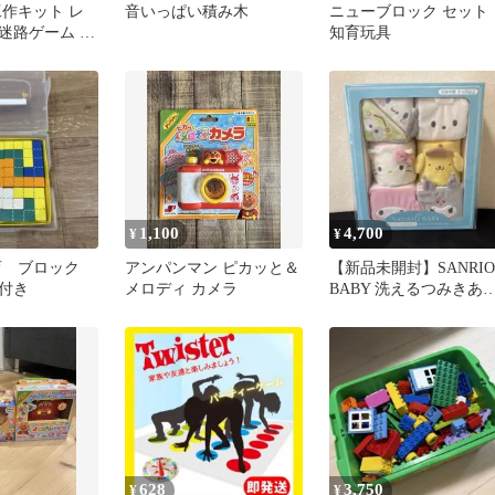
工作キット レ
音いっぱい積み木
ニューブロック セット
迷路ゲーム 療
知育玩具
自由工作
1,100
4,700
¥
¥
育 ブロック
アンパンマン ピカッと＆
【新品未開封】SANRIO
付き
メロディ カメラ
BABY 洗えるつみきあ
び 積み木
628
3,750
¥
¥