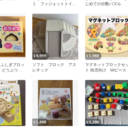
ミ フィジェットトイ
じめての分数パズル
文玩核桃
9,999
1,980
¥
¥
 ふしぎブロッ
ソフト ブロック アス
マグネットブロックセ
 どうぶつ 知
レチック
ト 幼児向け 60ピース
1,800
1,300
¥
¥