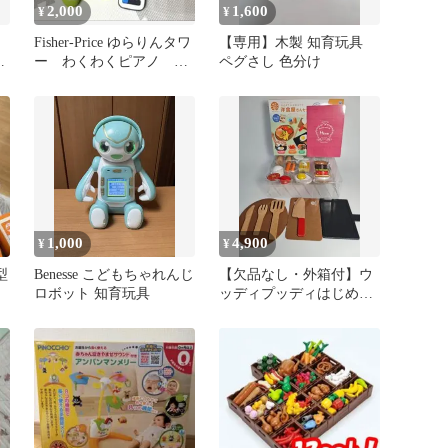
2,000
1,600
¥
¥
Fisher-Price ゆらりんタワ
【専用】木製 知育玩具
馬
ー わくわくピアノ コ
ペグさし 色分け
ツ
ントローラー スマホ
1,000
4,900
¥
¥
型
Benesse こどもちゃれんじ
【欠品なし・外箱付】ウ
ロボット 知育玩具
ッディプッディはじめて
のおままごと洋食屋さん
セット