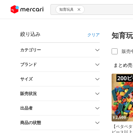
ンツにスキップ
知育玩具
絞り込み
知育玩
クリア
カテゴリー
販売
ブランド
まとめ売
サイズ
販売状況
出品者
2,600
¥
商品の状態
【ペタペタ
ピース以上