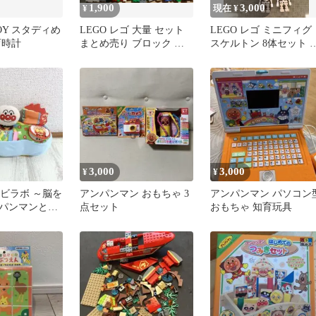
1,900
3,000
¥
現在 ¥
TOY スタディめ
LEGO レゴ 大量 セット
LEGO レゴ ミニフィグ
育時計
まとめ売り ブロック パ
スケルトン 8体セット 
ーツ
付き スケルトンパー
等
3,000
3,000
¥
¥
 ベビラボ ～脳を
アンパンマン おもちゃ 3
アンパンマン パソコン
パンマンとお
点セット
おもちゃ 知育玩具
びさきあそボ