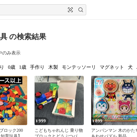
具 の検索結果
中のみ表示
り
0歳
1歳
手作り
木製
モンテッソーリ
マグネット
犬
999
899
¥
¥
ブロック200
こどもちゃれんじ 乗り物
アンパンマン 木のかた
 知育玩具】
ブロックとどうぶつバラ
あわせパズル 新品