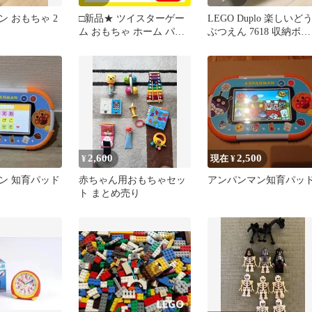
 おもちゃ 2
□新品★ ツイスターゲー
LEGO Duplo 楽しいど
ム おもちゃ ホーム パー
ぶつえん 7618 収納ボッ
ティー グッズ 体幹 バラ
クス付き
ンス
2,600
2,500
¥
現在 ¥
ン 知育パッド
赤ちゃん用おもちゃセッ
アンパンマン知育パッ
ト まとめ売り