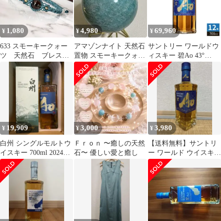
1,080
4,980
69,960
¥
¥
¥
633 スモーキークォー
アマゾンナイト 天然石
サントリー ワールドウ
ツ 天然石 ブレスレ
置物 スモーキークォー
ィスキー 碧Ao 43°
ット ハンドメイド
ツ共生 置物 結晶 風水
700ml 瓶 12本入 ウイス
マクラメ編み シンプ
晶 幸運
キー お酒 アルコール
ル お守り
19,909
3,000
3,980
¥
¥
¥
白州 シングルモルトウ
Ｆｒｏｎ 〜癒しの天然
【送料無料】サントリ
イスキー 700ml 2024年
石〜 優しい愛と癒し
ー ワールド ウイスキー
版
碧 Ao 43%