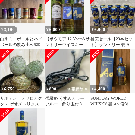
3,100
6,000
6,000
¥
¥
¥
白州ミニボトルとハイ
【ボウモア 12 Years&サ
格安セール【20本セッ
ボールの飲み比べ6本セ
ントリーウイスキー 碧
ト】サントリー 碧 Ao
ット
350mL】3本セット
海薫るハイボール缶
ウイスキー
6,750
890
4,400
¥
¥
¥
サボテン テフロカク
帯締め くすみカラー
SUNTORY WORLD
タス ゲオメトリクス
ブルー 飾り玉付き 青
WHISKY 碧 Ao 箱付
3.5号鉢(個体おまかせ1
緑色 和装小物 浴衣
700ml
鉢) インテリア 室内
おしゃれ 可愛い かわい
い(507333)