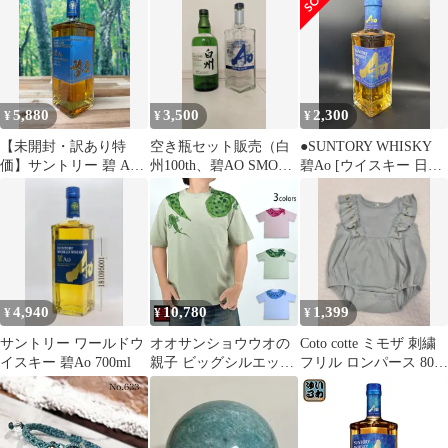
5,880
3,500
2,300
¥
¥
¥
【未開封・訳あり特
空き瓶セット販売（白
●SUNTORY WHISKY
価】サントリー 碧 Ao
州100th、碧AO SMOKY
碧Ao [ウイスキー 日
700ml｜ワールドウイス
PLEASURE）
本 350ml ]
キー 名入れ有【91】
4901777356825/004336
4,940
10,780
1,399
¥
¥
¥
サントリー ワールドウ
オオサンショウウオの
Coto cotte ミモザ 刺繍
イスキー 碧Ao 700ml
親子 ビッグシルエット
フリル ロンパース 80
半袖Tシャツ◆碧
スモーキーミント