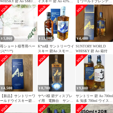
WHISKY 碧 Ao SMOKY
イスキー 碧 Ao 43%
【 ワールドブレンデッ
PLEASURE
700ml x 2本セット
ドウイスキー 碧AO】
5,860
13,100
4,480
¥
¥
¥
苺ショート様専用ペー
K*m様 サントリーウイ
SUNTORY WORLD
ジ(*^^*)
スキー 碧Ao スモーキ
WHISKY 碧 Ao 箱付
ープレジャー 他 ニッカ
フロンテ
4,500
8,700
9,000
¥
¥
¥
【新品】サントリーワ
ヤ*パ様 碧ディスプレ
サントリー 碧 Ao 700m
ールドウイスキー碧Ａ
イ用 電飾台 サント
＆ 知多 700ml ウイスキ
Ｏ
リー ウィスキー AO
ー 2本セット
碧 一本