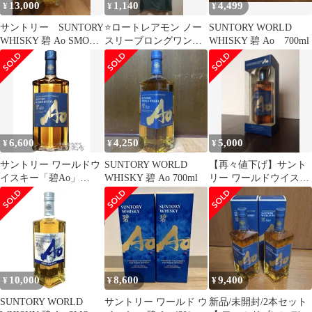
13,000
1,140
4,499
¥
¥
¥
サントリー SUNTORY
⭐ロートレアモン ノー
SUNTORY WORLD
WHISKY 碧 Ao SMOKY
スリーブロングワンピ
WHISKY 碧 Ao 700ml
PLEASURE
ース S～M スエード調
結婚式
6,600
4,250
5,000
¥
¥
¥
サントリー ワールドウ
SUNTORY WORLD
【再々値下げ】サント
イスキー「碧Ao」
WHISKY 碧 Ao 700ml
リー ワールドウイスキ
700ml / サントリー【
ー AO 碧
5212 】【 ウィスキー
】
10,000
8,600
9,400
¥
¥
¥
SUNTORY WORLD
サントリー ワールド ウ
新品/未開封/2本セット