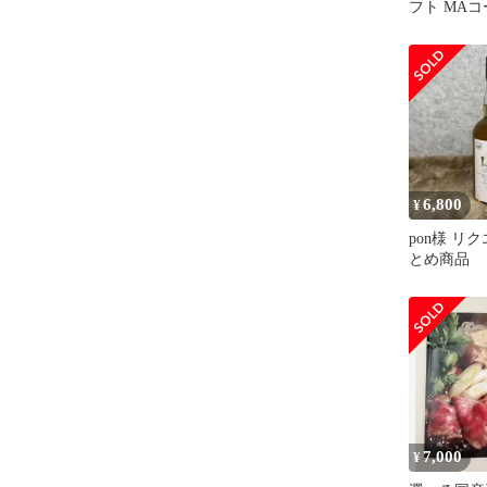
フト MAコ
の日 食べ
6,800
¥
pon様 リク
とめ商品
7,000
¥