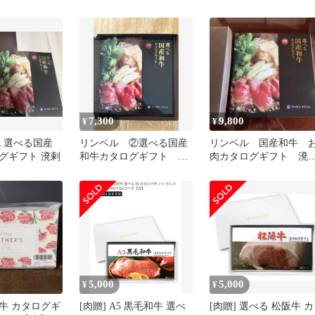
物 プレゼント
ギフト ステーキ 肉 しゃ
コース 1万円 牛肉 選べ
ぶしゃぶ カタログギフト
すき焼き 焼肉 ステーキ
松阪牛 内祝 選べる
しゃぶしゃぶ 内祝
7,300
9,800
¥
¥
LL 選べる国産
リンベル ②選べる国産
リンベル 国産和牛 
グギフト 溌剌
和牛カタログギフト 申
肉カタログギフト 溌
込期限 2027.1.15以内
(はつらつ) 11000円コー
ス
5,000
5,000
¥
¥
阪牛 カタログギ
[肉贈] A5 黒毛和牛 選べ
[肉贈] 選べる 松阪牛 カ