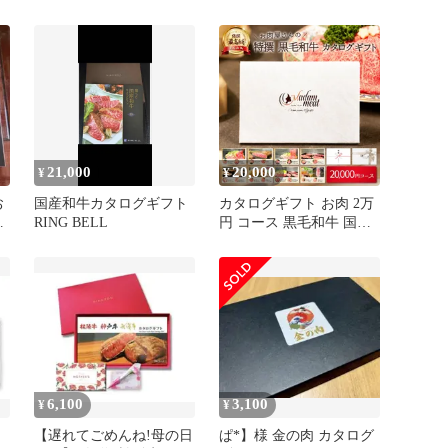
る
BAコース【白】
21,000
20,000
¥
¥
お
国産和牛カタログギフト
カタログギフト お肉 2万
剌
RING BELL
円 コース 黒毛和牛 国産
牛肉 焼肉 送料無料 プレ
ゼント ギフト 誕生日 内
祝い お返し 景品 ギフト
券 商品券 カード 20000円
6,100
3,100
¥
¥
【遅れてごめんね!母の日
ぱ*】様 金の肉 カタログ