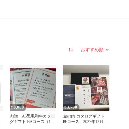
並び替え
8,000
3,700
¥
¥
・
肉贈 A5黒毛和牛カタロ
金の肉 カタログギフト
ト
グギフト BAコース（1万
匠コース 2027年12月31
円相当）
日まで