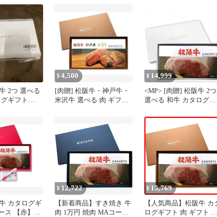
4,500
14,999
¥
¥
阪牛 2つ 選べる
[肉贈] 松阪牛・神戸牛・
<MP> [肉贈] 松阪牛 2つ
ログギフト
米沢牛 選べる 肉 ギフト
選べる 和牛 カタログギ
お歳暮 カタログギフト
フト MA2 お肉 グルメ
フト 【白】差出有効期
間：2027.03.31
12,722
15,769
¥
¥
阪牛 カタログギ
【新着商品】すき焼き 牛
【人気商品】松阪牛 カ
ース 【赤】母
肉 1万円 焼肉 MAコース
ログギフト 肉 ギフト M