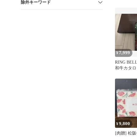
除外キーワード
の日 食べ
7,999
¥
RING BE
和牛カタロ
9,800
¥
[肉贈] 松