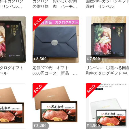
和牛カタログ
カタログ おいしいお肉
国産和牛カタログギフ
剌 リンベル
の贈り物 肉 ハーモニ
溌剌 リンベル
フト 食事券
ック カタログギフト
牛肉 豚肉
8,500
7,500
¥
¥
タログギフト
定価9790円 ギフト
リンベル ①選べる国
ベル
8800円コース 新品 未
和牛カタログギフト 申
使用 カタログギフト
期限 2027.1.15以内
お得
3,200
4,500
¥
¥