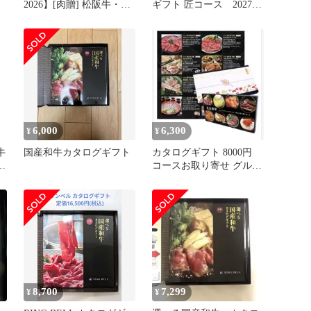
2026】[肉贈] 松阪牛・神
ギフト 匠コース 2027年
戸牛・米沢牛
12月31日まで
6,000
6,300
¥
¥
牛
国産和牛カタログギフト
カタログギフト 8000円
つ
コースお取り寄せ グルメ
ギフト プレゼント
8,700
7,299
¥
¥