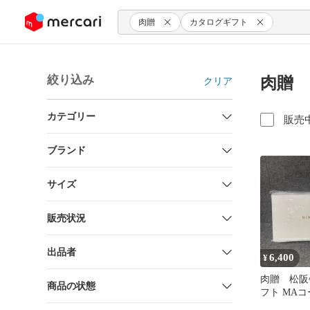
ンツにスキップ
肉贈
カタログギフト
絞り込み
肉贈 
クリア
カテゴリー
販売
ブランド
サイズ
販売状況
出品者
6,400
¥
肉贈 松阪
商品の状態
フト MAコ
10,000円