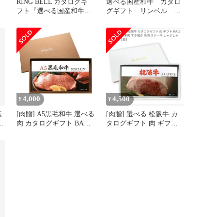
ト
RING BELL カタログギ
選べる国産和牛 カタロ
フト『選べる国産和牛カ
グギフト リンベル 溌
タログギフト 清栄』
剌 定価11000円
4,000
4,500
¥
¥
産
[肉贈] A5黒毛和牛 選べる
[肉贈] 選べる 松阪牛 カ
込
肉 カタログギフト BAコ
タログギフト 肉 ギフト
ース【茶】
MAコース