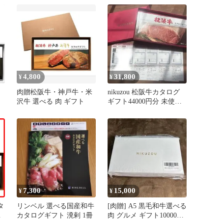
4,800
31,800
¥
¥
肉贈松阪牛・神戸牛・米
nikuzou 松阪牛カタログ
沢牛 選べる 肉 ギフト
ギフト44000円分 未使用/
ギ
誕生日 プレゼント
7,300
15,000
¥
¥
タ
リンベル 選べる国産和牛
[肉贈] A5 黒毛和牛選べる
A
カタログギフト 溌剌 1冊
肉 グルメ ギフト10000円