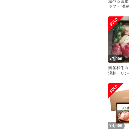
選べる国産
ギフト 溌
カタログギ
7,000
¥
国産和牛カ
溌剌 リン
4,000
¥