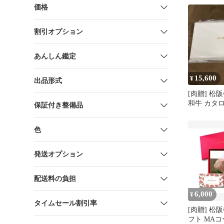
価格
割引オプション
あんしん鑑定
15,600
¥
出品形式
[肉贈] 松
和牛 カタ
保証付き整備品
MA2 お肉
色
発送オプション
配送料の負担
6,000
¥
タイムセール割引率
[肉贈] 松
フト MAコ