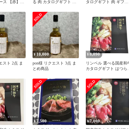
ース 【赤】母
る 肉 カタログギフト グ
タログギフト 肉 ギフト
物 プレゼント
ルメ ギフト
MAコース
10,000
8,090
¥
¥
エスト 2点 ま
pon様 リクエスト 3点 ま
リンベル 選べる国産和
とめ商品
カタログギフト はつら
溌剌コース
7,500
7,000
¥
¥