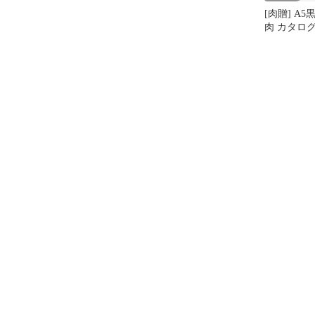
[肉贈] A
肉 カタログ
BAコース