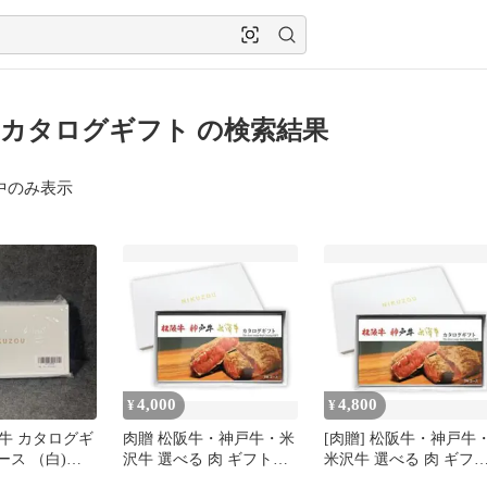
カタログギフト の検索結果
中のみ表示
4,000
4,800
¥
¥
牛 カタログギ
肉贈 松阪牛・神戸牛・米
[肉贈] 松阪牛・神戸牛
ース （白)
沢牛 選べる 肉 ギフト
米沢牛 選べる 肉 ギフ
TMコース 【白】
カタログギフト