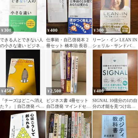
300
400
300
¥
¥
¥
できる人とできない人
仕事術・自己啓発本 2
リーン・イン LEAN IN
の小さな違い ビジネス
冊セット 橋本治 長谷川
シェリル・サンドバー
書 自己啓発
和廣
グ ビジネス書 自己啓
発 女性
450
2,500
400
¥
¥
¥
『チーズはどこへ消え
ビジネス書 4冊セット
SIGNAL 10億分の1の自
た？』｜自己啓発 ベス
自己啓発 マインドセッ
分の才能を見つけ出す
トセラー ビジネス書 名
ト
方法
著