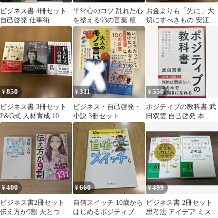
ビジネス書 4冊セット
平常心のコツ 乱れた心
お金よりも「先に」大
自己啓発 仕事術
を整える93の言葉 植西
切にすべきもの 安江一
聰
勢 すばる舎
850
311
550
¥
¥
¥
ビジネス書 3冊セット
ビジネス・自己啓発・
ポジティブの教科書 武
P&G式 人材育成 10の
小説 3冊セット
田双雲 自己啓発 本 ビ
習慣 すぐ動く人になる
ジネス書
400
660
499
¥
¥
¥
ビジネス書2冊セット
自信スイッチ 10歳から
ビジネス書 2冊セット
伝え方が9割 天とつな
はじめるポジティブ習
思考法 アイデア ミス防