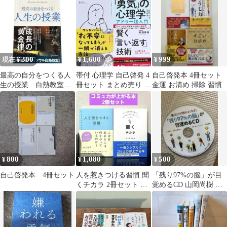
300
1,600
999
現在 ¥
¥
¥
最高の自分をつくる人
帯付 心理学 自己啓発 4
自己啓発本 4冊セット
生の授業 白熱教室
冊セット まとめ売り 不
金運 お清め 掃除 習慣
自己啓発 哲学 ビジ
安解消 伝え方 人間関係
ネス書 帯付き
800
1,080
500
¥
¥
¥
自己啓発本 4冊セット
人を惹きつける習慣 聞
「残り97%の脳」が目
くチカラ 2冊セット ビ
覚めるCD 山岡尚樹 監
ジネス書
修