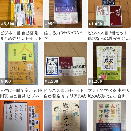
3,800
950
1,000
¥
¥
¥
ビジネス書 自己啓発
信じる力 WAKANA＊
ビジネス書 3冊セット
まとめ売り 24冊セット
本
残念な人の思考法 頭が
いい人の習慣術 他
400
1,500
1,200
¥
¥
¥
人生は一瞬で変わる 鎌
ビジネス書 3冊セット
マンガで学べる 中村天
田實 自己啓発 ビジネス
自己啓発 キャリア形成
風の成功の法則 合田周
成功習慣 単行本
平 学研