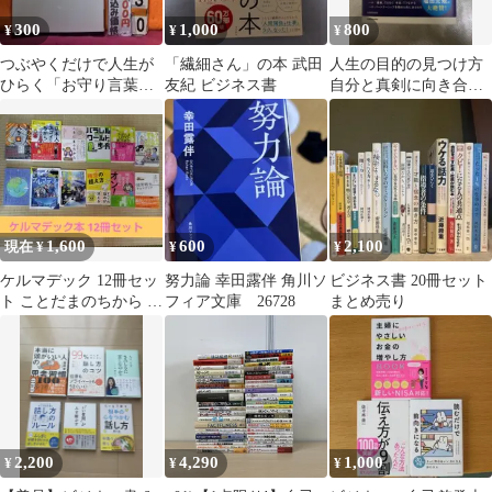
300
1,000
800
¥
¥
¥
つぶやくだけで人生が
「繊細さん」の本 武田
人生の目的の見つけ方
ひらく「お守り言葉」
友紀 ビジネス書
自分と真剣に向き合っ
樺旦純 経済界新書
て学ぶ幸せの法則
1,600
600
2,100
現在 ¥
¥
¥
ケルマデック 12冊セッ
努力論 幸田露伴 角川ソ
ビジネス書 20冊セット
ト ことだまのちから 日
フィア文庫 26728
まとめ売り
本人のスゴイちから 等
2,200
4,290
1,000
¥
¥
¥