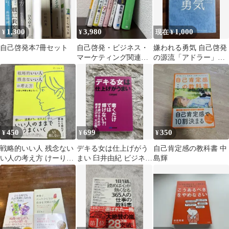
1,300
3,980
1,000
¥
¥
現在 ¥
自己啓発本7冊セット
自己啓発・ビジネス・
嫌われる勇気 自己啓発
マーケティング関連本
の源流「アドラー」の
8冊セット
教え
450
699
350
¥
¥
¥
戦略的いい人 残念ない
デキる女は仕上げがう
自己肯定感の教科書 中
い人の考え方 けーりん
まい 臼井由紀 ビジネス
島輝
帯有 ビジネス 人間関
書
係 自己啓発