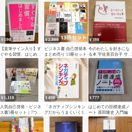
がる思考が現実になる
慣39
止 中古本
法則
590
2,800
380
¥
¥
¥
【直筆サイン入り】す
ビジネス書 自己啓発本
今のわたしを好きにな
ぐやる習慣、はじめま
まとめ売り 13冊セット
る本 宇佐美百合子 サン
した。 水江卓也 自己啓
クチュアリ出版 自己
発本 美品
啓発本
1,110
490
777
¥
¥
¥
人気自己啓発・ビジネ
「ネガティブシンキン
はじめての目標達成ノ
ス書5冊セット｜7つの
グだからうまくいく35
ート 原田隆史 入門編
習慣・伝え方・キャリ
の法則」 森川陽太郎 自
ア本
己啓発書