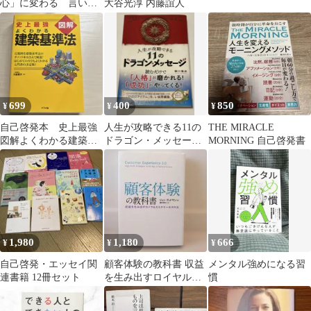
心」に変わる 言いか
大谷光淳 内藤誼人
えのコツ
699
400
850
¥
¥
¥
自己啓発本 史上最強
人生が攻略できる11の
THE MIRACLE
図解よくわかる建築基
ドラゴン・メッセージ
MORNING 自己啓発書
準法
柳川隆光
1,980
1,180
666
¥
¥
¥
自己啓発・エッセイ関
顧客体験の教科書 収益
メンタル強めになる習
連書籍 12冊セット
を生み出すロイヤルカ
慣
スタマーの作り方