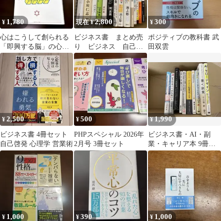
1,780
2,800
300
¥
現在 ¥
¥
心はこうして創られる
ビジネス書 まとめ売
ポジティブの教科書 武
「即興する脳」の心理
り ビジネス 自己啓
田双雲
学
発本 自己啓発 本
2,500
500
1,990
¥
¥
¥
ビジネス書 4冊セット
PHPスペシャル 2026年
ビジネス書・AI・副
自己啓発 心理学 営業術
2月号 3冊セット
業・キャリア本 9冊セ
ット｜自己啓発・仕事
術・起業
1,000
390
1,000
¥
¥
¥