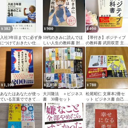
382
900
400
¥
¥
¥
入社3年目までに必ず身
10代のきみに読んでほ
【帯付き】ポジティブ
につけておきたい仕事
しい人生の教科書 肘井
の教科書 武田双雲 主婦
のこと34 (自己啓発)／
学
の友社 自己啓発 思考法
井上 裕之
1,100
2,850
780
¥
¥
¥
あなたはあなたが使っ
大川隆法 ＋ビジネス
松尾昭仁 文庫本2冊セ
ている言葉でできてい
書 30冊セット
ット ビジネス書 自己啓
る ディスカヴァー携書
発