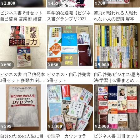
2,800
439
700
¥
¥
¥
ビジネス書 8冊セット
科学的な適職【ビジネ
努力が報われる人報わ
自己啓発 営業術 経営
ス書グランプリ2021 自
れない人の習慣 塚本亮
R135
己啓発部門 受賞! 】
ビジネス書
690
666
9,000
¥
¥
¥
ビジネス書 自己啓発本
ビジネス・自己啓発書
自己啓発/ビジネス/思考
3冊セット 多動力 鈍感
5冊セット
法/学習｜67冊まとめ売
力 トヨタ式 自分「カイ
り
ゼン」術
599
1,300
2,000
¥
¥
¥
自分のための人生に目
心理学 カウンセラ
ビジネス書 11冊セット