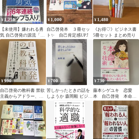
1,250
1,000
1,480
¥
¥
¥
【未使用】嫌われる勇
自己啓発本 ３冊セッ
《お得♡》ビジネス書
気 自己啓発の源流「ア
ト✨ 自己肯定感UP⤴︎
5冊セット まとめ売り
ドラー」の教え
990
700
730
¥
¥
¥
自己啓発の教科書 禁欲
苦しかったときの話を
藤本シゲユキ 恋愛
主義からアドラー、引
しようか 森岡毅 ビジネ
本 自己啓発 本命に
き寄せの法則まで
ス書 自己啓発
なる技術 婚活