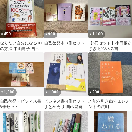
発に】
450
900
1,100
¥
¥
¥
なりたい自分になる100
自己啓発本 3冊セット
【3冊セット】小田桐あ
の方法 中山庸子 自己啓
さぎ ビジネス書
発本
1,500
1,000
500
¥
¥
¥
自己啓発・ビジネス書
ビジネス書 4冊セット
才能を引き出すエレメ
5冊セット
まとめ売り 自己啓発 イ
ントの法則
ンプット術