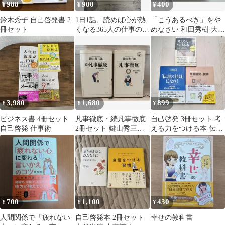
988
900
400
¥
¥
¥
鈴木秀子 自己啓発書 2
1日1話、読めば心が熱
「こうあるべき」をや
冊セット
くなる365人の仕事の教
めなさい 和田秀樹 大和
科書 藤尾秀昭
書房 自己啓発 鬱 うつ
3,980
1,680
899
¥
¥
¥
ビジネス書 4冊セット
凡事徹底・続凡事徹底
自己啓発 3冊セット 考
自己啓発 仕事術
2冊セット 鍵山秀三郎
える力をつける本 伝説
致知出版社 自己啓発 ビ
の社員になれ 問題解決
ジネス書
の授業
700
1,100
430
¥
¥
¥
人間関係で「疲れない
自己啓発本 2冊セット
幸せの教科書