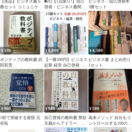
【美品】ビジネス書 6
■01)【1点限り!】自己
ビジネス・自己啓発本
冊セット コミュニケー
啓発・ビジネス書関連
3冊セット
ション 思考法
本まとめ売り約45冊大
量セット/マーケティン
グ/話し方/リスク論/戦
略/仕事作法/アウトプッ
ト/B
330
4,000
4,500
¥
¥
¥
ポジティブの教科書 武
【一冊300円】ビジネス
ビジネス書 まとめ売り
田双雲
起業 経営 自己啓発 本
1セット
15冊 セット まとめ売り
900
900
500
¥
¥
¥
1秒で突破する覚悟 元
自己啓発の教科書 禁欲
為末メソッド 自分をコ
谷拓
主義からアドラー、引
ントロールする100の技
き寄せの法則まで
術