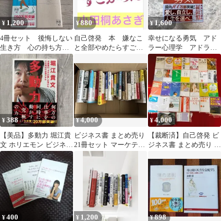
1,200
880
1,600
¥
¥
¥
4冊セット 後悔しない
自己啓発 本 嫌なこ
幸せになる勇気 アド
生き方 心の持ち方
と全部やめたらすごか
ラー心理学 アドラー
話し方で得する人損す
った 小田桐あさぎ
の教え 新品同様 自
る人
己啓発 本
388
4,000
4,000
¥
¥
¥
【美品】多動力 堀江貴
ビジネス書 まとめ売り
【裁断済】自己啓発 ビ
文 ホリエモン ビジネス
21冊セット マーケティ
ジネス書 まとめ売り 30
書 自己啓発 単行本
ング 自己啓発
冊セット
400
1,200
898
¥
¥
¥