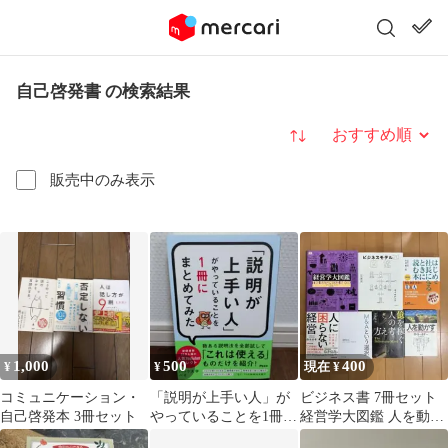
自己啓発書 の検索結果
並び替え
販売中のみ表示
1,000
500
400
¥
¥
現在 ¥
コミュニケーション・
「説明が上手い人」が
ビジネス書 7冊セット
自己啓発本 3冊セット
やっていることを1冊に
経営学大図鑑 人を動か
まとめてみた【自己啓
す