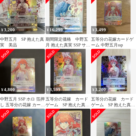
3,200
16,299
3,499
¥
¥
¥
中野五月 SP 抱えた真
期間限定価格 中野五
五等分の花嫁カードゲ
実 美品
月 抱えた真実 SSP サイ
ーム 中野五月ssp
ン入り おまけ付き
4,800
3,599
3,200
¥
¥
¥
中野五月 SSP ホロ 箔押
五等分の花嫁 カード
五等分の花嫁 カード
し 五等分の花嫁 カー
ゲーム SP 抱えた真
ゲーム SP 抱えた真
ド 最終値下げ
実 中野五月
実 中野五月