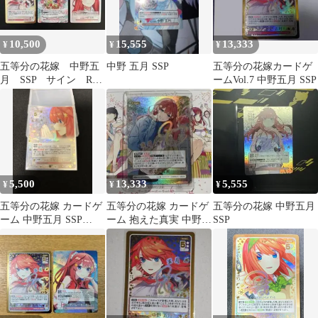
10,500
15,555
13,333
¥
¥
¥
五等分の花嫁 中野五
中野 五月 SSP
五等分の花嫁カードゲ
月 SSP サイン RR
ームVol.7 中野五月 SSP
+ GR
5,500
13,333
5,555
¥
¥
¥
五等分の花嫁 カードゲ
五等分の花嫁 カードゲ
五等分の花嫁 中野五月
ーム 中野五月 SSP
ーム 抱えた真実 中野五
SSP
GYC-BP4-029P1
月 SSP