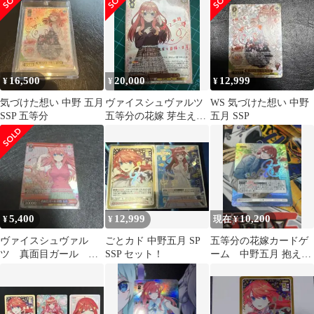
16,500
20,000
12,999
¥
¥
¥
気づけた想い 中野 五月
ヴァイスシュヴァルツ
WS 気づけた想い 中野
SSP 五等分
五等分の花嫁 芽生えた
五月 SSP
信頼 中野 五月 SSP
5,400
12,999
10,200
¥
¥
現在 ¥
ヴァイスシュヴァル
ごとカド 中野五月 SP
五等分の花嫁カードゲ
ツ 真面目ガール 中
SSP セット！
ーム 中野五月 抱えた
野 五月 SP SP サ
真実 SSP サイン入り
イン