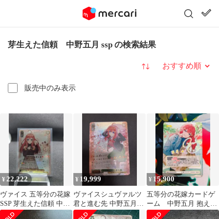
芽生えた信頼 中野五月 ssp の検索結果
並び替え
販売中のみ表示
22,222
19,999
15,900
¥
¥
¥
ヴァイス 五等分の花嫁
ヴァイスシュヴァルツ
五等分の花嫁カードゲ
SSP 芽生えた信頼 中野
君と進む先 中野五月
ーム 中野五月 抱えた
五月
SP
真実 SSP サイン入り