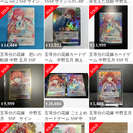
ーム vol.2 SSP サイン
SSSP サイン GYC-BP4-
芽生えた信頼 中野五月
中野五月 1枚
029P2
SSP
14,444
12,222
13,999
¥
¥
¥
五等分の花嫁 想いの
五等分の花嫁カードゲ
五等分の花嫁カードゲ
軌跡 中野 五月 SSP
ーム 中野五月 抱えた
ーム 中野五月 SSP 可愛
真実 SSP サイン入り
さマシマシチョモラン
マ！
9,999
26,666
5,000
¥
¥
¥
五等分の花嫁 中野五
五等分の花嫁 ごとよめ
五等分の花嫁 中野五月
月 SSP サイン 初
カードゲーム SSP 中野
SSP
期キズ有
五月