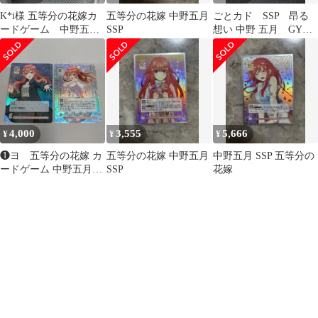
K*i様 五等分の花嫁カ
五等分の花嫁 中野五月
ごとカド SSP 昂る
ードゲーム 中野五月
SSP
想い 中野 五月 GYC-
抱えた真実 SSP サイン
BP4-029P1
入り
4,000
3,555
5,666
¥
¥
¥
❶ヨ 五等分の花嫁 カ
五等分の花嫁 中野五月
中野五月 SSP 五等分の
ードゲーム 中野五月
SSP
花嫁
SP 箔押しサインカード
2枚