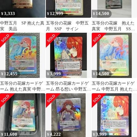
3,333
12,999
14,500
¥
¥
¥
中野五月 SP 抱えた真
五等分の花嫁 中野五
五等分の花嫁 抱えた
実 美品
月 SSP サイン
真実 中野五月 SSP
ごとカド
12,455
3,999
14,500
¥
¥
¥
五等分の花嫁カードゲ
五等分の花嫁カードゲ
五等分の花嫁カードゲ
ーム 抱えた真実 中野五
ーム 昂る想い 中野五月
ーム 中野五月 抱えた真
月 SSP
SSP
実 SSP
11,600
4,222
3,999
¥
¥
¥