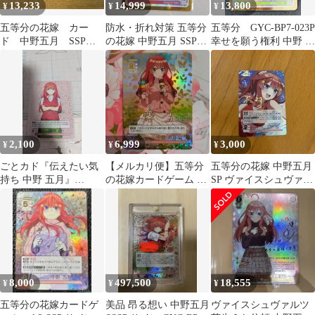
13,233
14,999
13,800
¥
¥
¥
五等分の花嫁 カー
防水・折れ対策 五等分
五等分 GYC-BP7-023P
ド 中野五月 SSP
の花嫁 中野五月 SSP
幸せを願う権利 中野 四
RR+
GYC-BP7-030P
葉 SSP
2,100
6,999
3,000
¥
¥
¥
ごとカド『伝えたい気
【メルカリ便】五等分
五等分の花嫁 中野五月
持ち 中野 五月』
の花嫁カードゲーム 可
SP ヴァイスシュヴァル
PRSP（GYC-PR-
愛さ満点☆中野五月
ツ
027P1）
SCSP サイン
8,000
497,500
18,555
¥
¥
¥
五等分の花嫁カードゲ
美品 昂る想い 中野五月
ヴァイスシュヴァルツ