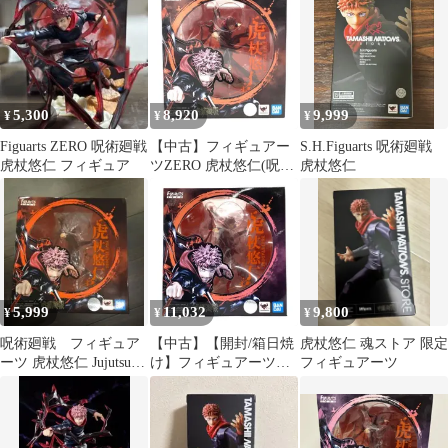
【051-260716-ta-13-
min】
5,300
8,920
9,999
¥
¥
¥
Figuarts ZERO 呪術廻戦
【中古】フィギュアー
S.H.Figuarts 呪術廻戦
虎杖悠仁 フィギュア
ツZERO 虎杖悠仁(呪術
虎杖悠仁
廻戦)[69]
5,999
11,032
9,800
¥
¥
¥
呪術廻戦 フィギュア
【中古】【開封/箱日焼
虎杖悠仁 魂ストア 限定
ーツ 虎杖悠仁 Jujutsu
け】フィギュアーツ
フィギュアーツ
Kaisen
ZERO 虎杖悠仁 「呪術
廻戦」[95]