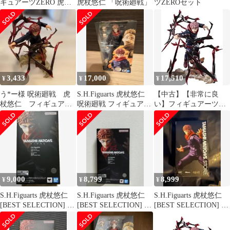
ギュアーツZERO 虎杖
虎杖悠仁 「呪術廻戦」
ツZEROセット
悠仁 開封品 呪術廻戦
[97]
3,433
17,000
17,510
¥
¥
¥
う*ー様 呪術廻戦 虎
S.H.Figuarts 虎杖悠仁
【中古】【非常に良
杖悠仁 フィギュアー
呪術廻戦 フィギュアー
い】フィギュアーツ
ツ ゼロ figuarts zero
ツ
ZERO 呪術廻戦 虎杖悠
仁 約190mm PVC・ABS
製 塗装済み完成品フィ
ギュア 203131
9,000
8,799
8,999
¥
¥
¥
S.H.Figuarts 虎杖悠仁
S.H.Figuarts 虎杖悠仁
S.H.Figuarts 虎杖悠仁
[BEST SELECTION] 呪
[BEST SELECTION] 呪
[BEST SELECTION] 呪
術廻戦
術廻戦
術廻戦