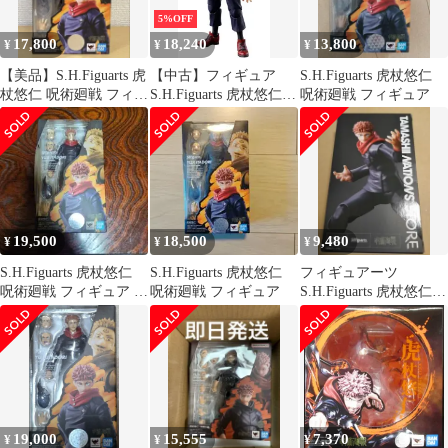
5%OFF
17,800
18,240
13,800
¥
¥
¥
【美品】S.H.Figuarts 虎
【中古】フィギュア
S.H.Figuarts 虎杖悠仁
杖悠仁 呪術廻戦 フィギ
S.H.Figuarts 虎杖悠仁
呪術廻戦 フィギュア
ュアーツ
「呪術廻戦」
19,500
18,500
9,480
¥
¥
¥
S.H.Figuarts 虎杖悠仁
S.H.Figuarts 虎杖悠仁
フィギュアーツ
呪術廻戦 フィギュア 本
呪術廻戦 フィギュア
S.H.Figuarts 虎杖悠仁
体
BEST SELECTION
19,000
15,555
7,370
¥
¥
¥