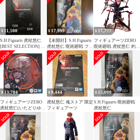
11,500
17,999
17,777
¥
¥
¥
S.H.Figuarts 虎杖悠仁
【未開封】S.H.Figuarts
フィギュアーツZERO
[BEST SELECTION] 呪
虎杖悠仁 呪術廻戦 フィ
呪術廻戦 虎杖悠仁 約
術廻戦
ギュア
190mm PVC・ABS製 塗
装済み完成品フィギュ
ア 203131(中古品)
13,784
9,444
15,000
¥
¥
¥
フィギュアーツZERO
虎杖悠仁 魂ストア 限定
S.H.Figuarts 呪術廻戦
虎杖悠仁(いたどりゆう
フィギュアーツ
虎杖悠仁
じ) 呪術廻戦 完成品 フ
ィギュア バンダイスピ
リッツ