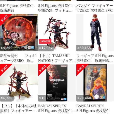
S.H.Figuarts 虎杖悠仁
S.H.Figuarts 虎杖悠仁 -
バンダイ フィギュアー
呪術廻戦
宿儺の器- フィギュア
ツZERO 虎杖悠仁 PVC
ーツ 呪術廻戦
10%OFF
9,800
17,937
30,138
¥
¥
¥
新品未開封 フィギ
【中古】TAMASHII
フィギュア S.H.Figuarts
ュアーツZERO 呪術
NATIONS フィギュアー
虎杖悠仁 「呪術廻戦」
廻戦 虎杖
ツZERO 呪術廻戦 虎杖
【14日以内発送】
悠仁 約190mm PVC・
ABS製 塗装済み完成品
フィギュア 203131
6,280
10,230
20,460
¥
¥
¥
【中古】【本体のみ/破
BANDAI SPIRITS
BANDAI SPIRITS
損有】フィギュアーツ
S.H.Figuarts 虎杖悠仁
S.H.Figuarts 虎杖悠仁