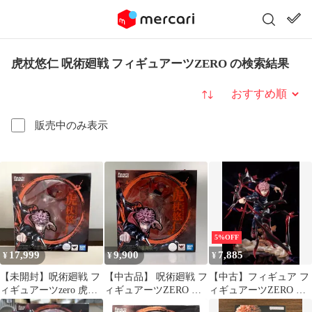
虎杖悠仁 呪術廻戦 フィギュアーツZERO の検索結果
並び替え
販売中のみ表示
5%OFF
17,999
9,900
7,885
¥
¥
¥
【未開封】呪術廻戦 フ
【中古品】 呪術廻戦 フ
【中古】フィギュア フ
ィギュアーツzero 虎杖
ィギュアーツZERO 虎
ィギュアーツZERO 虎
悠仁
杖悠仁 フィギュア
杖悠仁 「呪術廻戦」