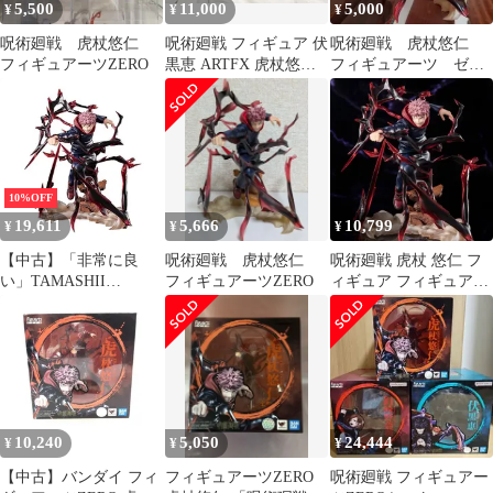
5,500
11,000
5,000
¥
¥
¥
呪術廻戦 虎杖悠仁
呪術廻戦 フィギュア 伏
呪術廻戦 虎杖悠仁
フィギュアーツZERO
黒恵 ARTFX 虎杖悠
フィギュアーツ ゼ
仁 フィギュアーツ
ロ figuarts zero
ZERO
10%OFF
19,611
5,666
10,799
¥
¥
¥
【中古】「非常に良
呪術廻戦 虎杖悠仁
呪術廻戦 虎杖 悠仁 フ
い」TAMASHII
フィギュアーツZERO
ィギュア フィギュアー
NATIONS フィギュアー
ツ
ツZERO 呪術廻戦 虎杖
悠仁 約190mm PVC・
ABS製 塗装済み完成品
フィギュア 203131
10,240
5,050
24,444
¥
¥
¥
【中古】バンダイ フィ
フィギュアーツZERO
呪術廻戦 フィギュアー