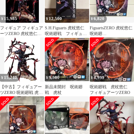
15,985
12,500
6,820
¥
¥
¥
フィギュア フィギュア
S.H.Figuarts 虎杖悠仁
FiguartsZERO 虎杖悠仁
ーツZERO 虎杖悠仁
呪術廻戦 フィギュア
呪術廻
「呪術廻戦」【14日以
ーツ
戦/S.H.Figuarts(フィギ
内発送】
ュアｰツ)
15,240
9,500
4,999
¥
¥
¥
【中古】フィギュアー
新品未開封 呪術廻
呪術廻戦 虎杖悠仁
ツZERO 呪術廻戦 虎杖
戦 虎杖
フィギュアーツZERO
悠仁 約190mm PVC・
ABS製 塗装済み完成品
フィギュア 203131